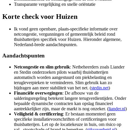
Transparante vergelijking en snelle oriëntatie
Korte check voor
Huizen
Ik vond geen openbare, plaats-specifieke informatie over
netcongestie, vergunningen of gemeentelijk beleid rond
thuisbatterijen specifiek voor Huizen. Hieronder algemene,
Nederland-brede aandachtspunten.
Aandachtspunten
Netcongestie en slim gebruik
: Netbeheerders zoals Liander
en Stedin onderzoeken pilots waarbij thuisbatterijen
automatisch worden aangestuurd om piekbelasting en
terugleverpieken te verminderen. Slim gebruik kan zo
bijdragen aan meer stabiliteit van het net. (
stedin.net
)
Financiële overwegingen
: De afbouw van de
salderingsregeling betekent langere terugverdientijden. Onder
bepaalde dynamische contracten kan opslag financieel
aantrekkelijker zijn, maar de markt is nog onzeker. (
liander.nl
)
Veiligheid & certificering
: Er bestaan momenteel geen
specifieke installatievoorschriften of certificeringen voor
thuisbatterijen. Let op de locatiekeuze in huis, om risico op
val-, stootschade of brand te beperken. (
rijksoverheid.nl
)