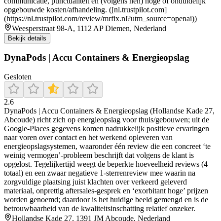
communicatie, punctualiteit en (volgens hen) hoge of onduidelijk
opgebouwde kosten/afhandeling. ([nl.trustpilot.com]
(https://nl.trustpilot.com/review/mrfix.nl?utm_source=openai))
Weesperstraat 98-A, 1112 AP Diemen, Nederland
Bekijk details
DynaPods | Accu Containers & Energieopslag
Gesloten
2.6
DynaPods | Accu Containers & Energieopslag (Hollandse Kade 27,
Abcoude) richt zich op energieopslag voor thuis/gebouwen; uit de
Google-Places gegevens komen nadrukkelijk positieve ervaringen
naar voren over contact en het werkend opleveren van
energieopslagsystemen, waaronder één review die een concreet ‘te
weinig vermogen’-probleem beschrijft dat volgens de klant is
opgelost. Tegelijkertijd weegt de beperkte hoeveelheid reviews (4
totaal) en een zwaar negatieve 1-sterrenreview mee waarin na
zorgvuldige plaatsing juist klachten over verkeerd geleverd
materiaal, onprettig aftersales-gesprek en ‘exorbitant hoge’ prijzen
worden genoemd; daardoor is het huidige beeld gemengd en is de
betrouwbaarheid van de kwaliteitsinschatting relatief onzeker.
Hollandse Kade 27, 1391 JM Abcoude, Nederland