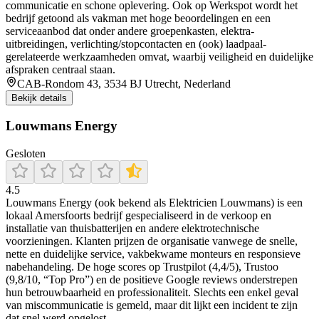
communicatie en schone oplevering. Ook op Werkspot wordt het
bedrijf getoond als vakman met hoge beoordelingen en een
serviceaanbod dat onder andere groepenkasten, elektra-
uitbreidingen, verlichting/stopcontacten en (ook) laadpaal-
gerelateerde werkzaamheden omvat, waarbij veiligheid en duidelijke
afspraken centraal staan.
CAB-Rondom 43, 3534 BJ Utrecht, Nederland
Bekijk details
Louwmans Energy
Gesloten
4.5
Louwmans Energy (ook bekend als Elektricien Louwmans) is een
lokaal Amersfoorts bedrijf gespecialiseerd in de verkoop en
installatie van thuisbatterijen en andere elektrotechnische
voorzieningen. Klanten prijzen de organisatie vanwege de snelle,
nette en duidelijke service, vakbekwame monteurs en responsieve
nabehandeling. De hoge scores op Trustpilot (4,4/5), Trustoo
(9,8/10, “Top Pro”) en de positieve Google reviews onderstrepen
hun betrouwbaarheid en professionaliteit. Slechts een enkel geval
van miscommunicatie is gemeld, maar dit lijkt een incident te zijn
dat snel werd opgelost.