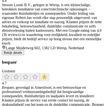
4.8
Stroom Loods B.V., gelegen in Weesp, is een kleinschalige,
betrokken installateur van електrotechnische oplossingen –
waaronder thuisbatterijen en zonnepanelen. Onder leiding van
eigenaar Robert‑Jan wordt elke stap persoonlijk uitgevoerd: van
advies en verkoop tot installatie en nazorg. Klanten prijzen de nette
bekabeling, betrouwbaarheid, duidelijke communicatie en zelfs
dienstverlening buiten kantooruren. Met een Google-rating van 4,9
(36 reviews) en waardering voor eerlijkheid, kwaliteit en redelijke
prijzen, biedt dit bedrijf service op hoog niveau met een menselijke
touch.
Lange Muiderweg 602, 1382 LD Weesp, Nederland
Bekijk details
bespaer
Gesloten
4.7
Bespaer, gevestigd in Amersfoort, is een betrouwbaar en
professioneel verduurzamingsbedrijf dat hoogwaardige
zonnepanelen, thuisbatterijen en laadpalen levert en installeert.
Klanten prijzen de service van eerste contact tot nazorg, de
deskundigheid van het team en de duidelijke communicatie. Bespaer