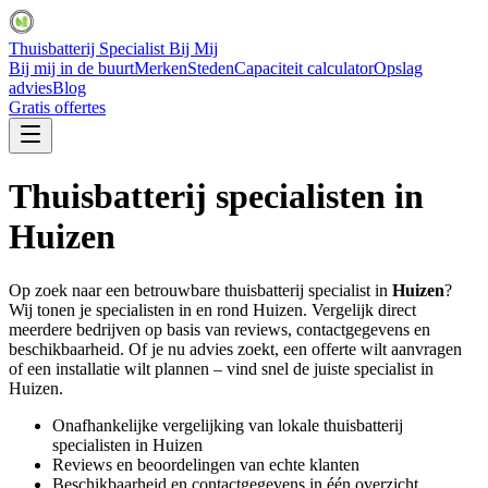
Thuisbatterij Specialist Bij Mij
Bij mij in de buurt
Merken
Steden
Capaciteit calculator
Opslag
advies
Blog
Gratis offertes
Thuisbatterij specialisten in
Huizen
Op zoek naar een betrouwbare thuisbatterij specialist in
Huizen
?
Wij tonen je specialisten in en rond
Huizen
. Vergelijk direct
meerdere bedrijven op basis van reviews, contactgegevens en
beschikbaarheid. Of je nu advies zoekt, een offerte wilt aanvragen
of een installatie wilt plannen – vind snel de juiste specialist in
Huizen
.
Onafhankelijke vergelijking van lokale thuisbatterij
specialisten in
Huizen
Reviews en beoordelingen van echte klanten
Beschikbaarheid en contactgegevens in één overzicht