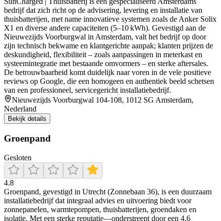
SunCharged | Thuisbatterij is een gespecialiseerd Amsterdams
bedrijf dat zich richt op de advisering, levering en installatie van
thuisbatterijen, met name innovatieve systemen zoals de Anker Solix
X1 en diverse andere capaciteiten (5–10 kWh). Gevestigd aan de
Nieuwezijds Voorburgwal in Amsterdam, valt het bedrijf op door
zijn technisch bekwame en klantgerichte aanpak; klanten prijzen de
deskundigheid, flexibiliteit – zoals aanpassingen in meterkast en
systeemintegratie met bestaande omvormers – en sterke aftersales.
De betrouwbaarheid komt duidelijk naar voren in de vele positieve
reviews op Google, die een homogeen en authentiek beeld schetsen
van een professioneel, servicegericht installatiebedrijf.
Nieuwezijds Voorburgwal 104-108, 1012 SG Amsterdam,
Nederland
Bekijk details
Groenpand
Gesloten
4.8
Groenpand, gevestigd in Utrecht (Zonnebaan 36), is een duurzaam
installatiebedrijf dat integraal advies en uitvoering biedt voor
zonnepanelen, warmtepompen, thuisbatterijen, groendaken en
isolatie. Met een sterke reputatie—onderstreept door een 4,6