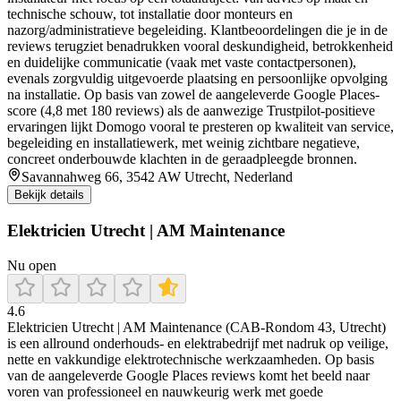
technische schouw, tot installatie door monteurs en
nazorg/administratieve begeleiding. Klantbeoordelingen die je in de
reviews terugziet benadrukken vooral deskundigheid, betrokkenheid
en duidelijke communicatie (vaak met vaste contactpersonen),
evenals zorgvuldig uitgevoerde plaatsing en persoonlijke opvolging
na installatie. Op basis van zowel de aangeleverde Google Places-
score (4,8 met 180 reviews) als de aanwezige Trustpilot-positieve
ervaringen lijkt Domogo vooral te presteren op kwaliteit van service,
begeleiding en installatiewerk, met weinig zichtbare negatieve,
concreet onderbouwde klachten in de geraadpleegde bronnen.
Savannahweg 66, 3542 AW Utrecht, Nederland
Bekijk details
Elektricien Utrecht | AM Maintenance
Nu open
4.6
Elektricien Utrecht | AM Maintenance (CAB-Rondom 43, Utrecht)
is een allround onderhouds- en elektrabedrijf met nadruk op veilige,
nette en vakkundige elektrotechnische werkzaamheden. Op basis
van de aangeleverde Google Places reviews komt het beeld naar
voren van professioneel en nauwkeurig werk met goede