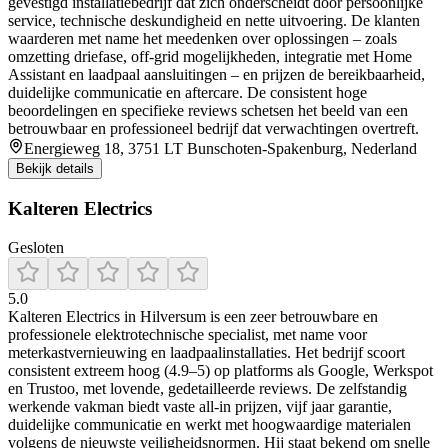
gevestigd installatiebedrijf dat zich onderscheidt door persoonlijke
service, technische deskundigheid en nette uitvoering. De klanten
waarderen met name het meedenken over oplossingen – zoals
omzetting driefase, off‑grid mogelijkheden, integratie met Home
Assistant en laadpaal aansluitingen – en prijzen de bereikbaarheid,
duidelijke communicatie en aftercare. De consistent hoge
beoordelingen en specifieke reviews schetsen het beeld van een
betrouwbaar en professioneel bedrijf dat verwachtingen overtreft.
Energieweg 18, 3751 LT Bunschoten-Spakenburg, Nederland
Bekijk details
Kalteren Electrics
Gesloten
5.0
Kalteren Electrics in Hilversum is een zeer betrouwbare en
professionele elektrotechnische specialist, met name voor
meterkastvernieuwing en laadpaalinstallaties. Het bedrijf scoort
consistent extreem hoog (4.9–5) op platforms als Google, Werkspot
en Trustoo, met lovende, gedetailleerde reviews. De zelfstandig
werkende vakman biedt vaste all‑in prijzen, vijf jaar garantie,
duidelijke communicatie en werkt met hoogwaardige materialen
volgens de nieuwste veiligheidsnormen. Hij staat bekend om snelle