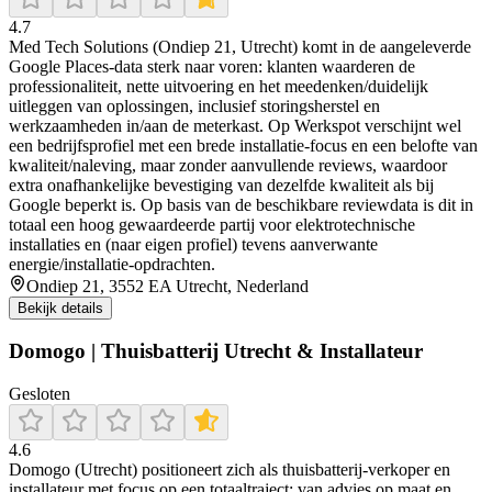
4.7
Med Tech Solutions (Ondiep 21, Utrecht) komt in de aangeleverde
Google Places-data sterk naar voren: klanten waarderen de
professionaliteit, nette uitvoering en het meedenken/duidelijk
uitleggen van oplossingen, inclusief storingsherstel en
werkzaamheden in/aan de meterkast. Op Werkspot verschijnt wel
een bedrijfsprofiel met een brede installatie-focus en een belofte van
kwaliteit/naleving, maar zonder aanvullende reviews, waardoor
extra onafhankelijke bevestiging van dezelfde kwaliteit als bij
Google beperkt is. Op basis van de beschikbare reviewdata is dit in
totaal een hoog gewaardeerde partij voor elektrotechnische
installaties en (naar eigen profiel) tevens aanverwante
energie/installatie-opdrachten.
Ondiep 21, 3552 EA Utrecht, Nederland
Bekijk details
Domogo | Thuisbatterij Utrecht & Installateur
Gesloten
4.6
Domogo (Utrecht) positioneert zich als thuisbatterij-verkoper en
installateur met focus op een totaaltraject: van advies op maat en