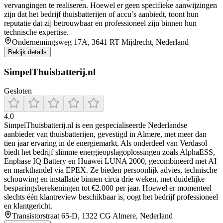
vervangingen te realiseren. Hoewel er geen specifieke aanwijzingen
zijn dat het bedrijf thuisbatterijen of accu’s aanbiedt, toont hun
reputatie dat zij betrouwbaar en professioneel zijn binnen hun
technische expertise.
Ondernemingsweg 17A, 3641 RT Mijdrecht, Nederland
Bekijk details
SimpelThuisbatterij.nl
Gesloten
4.0
SimpelThuisbatterij.nl is een gespecialiseerde Nederlandse
aanbieder van thuisbatterijen, gevestigd in Almere, met meer dan
tien jaar ervaring in de energiemarkt. Als onderdeel van Verdasol
biedt het bedrijf slimme energieopslagoplossingen zoals AlphaESS,
Enphase IQ Battery en Huawei LUNA 2000, gecombineerd met AI
en markthandel via EPEX. Ze bieden persoonlijk advies, technische
schouwing en installatie binnen circa drie weken, met duidelijke
besparingsberekeningen tot €2.000 per jaar. Hoewel er momenteel
slechts één klantreview beschikbaar is, oogt het bedrijf professioneel
en klantgericht.
Transistorstraat 65-D, 1322 CG Almere, Nederland