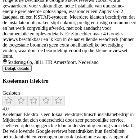
volgens de beschikbare Google Places reviews vooral wordt
gewaardeerd voor vakkundige, nette installatie van duurzame-
energie gerelateerde oplossingen, waaronder een Zaptec Go 2
laadpaal en een KSTAR-systeem. Meerdere klanten beschrijven dat
de installateur afspraken stipt nakomt, prettig en rustig communiceert
en het werk zorgvuldig afwerkt, met ook aandacht voor
documentatie en opleverdetails. Er zijn echter maar 4 Google-
reviews beschikbaar en ik kon in de aanvullende webcheck (binnen
de toegestane bronnen) geen extra onafhankelijke bevestiging
vinden, waardoor de beoordeling vooral op die kleine reviewset
leunt.
Stadsring 6p, 3811 HR Amersfoort, Nederland
Bekijk details
Koeleman Elektro
Gesloten
4.0
Koeleman Elektro is een lokaal elektrotechnisch installatiebedrijf in
Mijdrecht dat zich onderscheidt door zeer persoonlijke service,
snelle en oplossingsgerichte klantondersteuning en oog voor detail.
De vele lovende Google-reviews benadrukken hun flexibiliteit,
betrokkenheid en vermogen om ook last-minute aanpassingen of