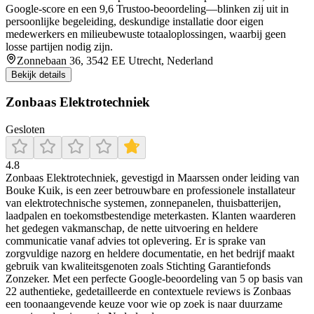
Google-score en een 9,6 Trustoo-beoordeling—blinken zij uit in
persoonlijke begeleiding, deskundige installatie door eigen
medewerkers en milieubewuste totaaloplossingen, waarbij geen
losse partijen nodig zijn.
Zonnebaan 36, 3542 EE Utrecht, Nederland
Bekijk details
Zonbaas Elektrotechniek
Gesloten
4.8
Zonbaas Elektrotechniek, gevestigd in Maarssen onder leiding van
Bouke Kuik, is een zeer betrouwbare en professionele installateur
van elektrotechnische systemen, zonnepanelen, thuisbatterijen,
laadpalen en toekomstbestendige meterkasten. Klanten waarderen
het gedegen vakmanschap, de nette uitvoering en heldere
communicatie vanaf advies tot oplevering. Er is sprake van
zorgvuldige nazorg en heldere documentatie, en het bedrijf maakt
gebruik van kwaliteitsgenoten zoals Stichting Garantiefonds
Zonzeker. Met een perfecte Google-beoordeling van 5 op basis van
22 authentieke, gedetailleerde en contextuele reviews is Zonbaas
een toonaangevende keuze voor wie op zoek is naar duurzame