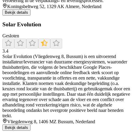
verbetering in de verpakkings- en leveringsprocessen.
Koningsbeltweg 52, 1329 AK Almere, Nederland
Bekijk details
Solar Evolution
Gesloten
3.4
Solar Evolution (Vliegdenweg 8, Bussum) is een uitvoerend
installateur/leverancier van duurzame energiesystemen, waaronder
thuisbatterijen, die volgens de beschikbare Google Places-
beoordelingen en aanvullende online feedback sterk scoort op
voorlichting, transparantie in offertes en een nette, vakkundige
installatie. Klanten noemen vaak deskundige begeleiding (o.a.
keuzes rond locatie van de thuisbatterij) en gebruiksgemak door een
app met persoonlijke instellingen. Daar staat één duidelijk negatieve
ervaring tegenover over schade aan de vloer en een conflict over
afhandeling rond verzekering/eigen risico, wat de algehele
beoordeling ondanks het overgrote positieve beeld naar beneden
trekt.
Vliegdenweg 8, 1406 MZ Bussum, Nederland
Bekijk details