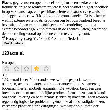
Places-gegevens een operationeel bedrijf met een sterke eerste
indruk: de enige beschikbare review is heel positief en gaat specifiek
in op vakmanschap, een geschikte offerte en extra service zoals het
aanleggen van een wifi-kabel voor de zonnepanelen. Er is echter te
weinig externe reviewdata gevonden om betrouwbaarheid breed te
bevestigen (geen extra, identificeerbare beoordelingen op o.a.
externe beoordelings-/klusplatforms in de zoekresultaten), waardoor
de beoordeling vooral op die ene concrete ervaring leunt.
Hoogvliegerweg 51, 1349 KZ Almere, Nederland
Bekijk details
123accu.nl
Nu open
3.7
123accu.nl is een Nederlandse webwinkel gespecialiseerd in
batterijen, accu’s en laders voor onder andere laptops, camera’s,
boormachines en mobiele apparaten. De webshop biedt een zeer
breed assortiment met duidelijke productinformatie en staat bekend
om snelle levering en behulpzame service bij klachten. Toch worden
regelmatig logistieke problemen gemeld, zoals beschadigde dozen,
verkeerde producten en vertragingen, wat wijst op ruimte voor