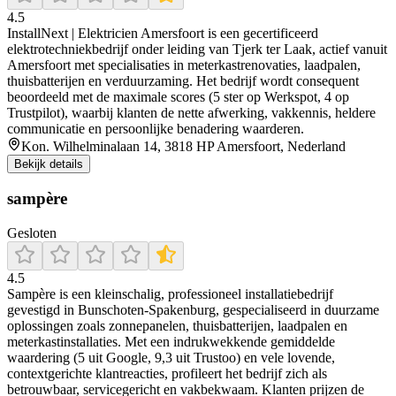
4.5
InstallNext | Elektricien Amersfoort is een gecertificeerd
elektrotechniekbedrijf onder leiding van Tjerk ter Laak, actief vanuit
Amersfoort met specialisaties in meterkastrenovaties, laadpalen,
thuisbatterijen en verduurzaming. Het bedrijf wordt consequent
beoordeeld met de maximale scores (5 ster op Werkspot, 4 op
Trustpilot), waarbij klanten de nette afwerking, vakkennis, heldere
communicatie en persoonlijke benadering waarderen.
Kon. Wilhelminalaan 14, 3818 HP Amersfoort, Nederland
Bekijk details
sampère
Gesloten
4.5
Sampère is een kleinschalig, professioneel installatiebedrijf
gevestigd in Bunschoten‑Spakenburg, gespecialiseerd in duurzame
oplossingen zoals zonnepanelen, thuisbatterijen, laadpalen en
meterkastinstallaties. Met een indrukwekkende gemiddelde
waardering (5 uit Google, 9,3 uit Trustoo) en vele lovende,
contextgerichte klantreacties, profileert het bedrijf zich als
betrouwbaar, servicegericht en vakbekwaam. Klanten prijzen de