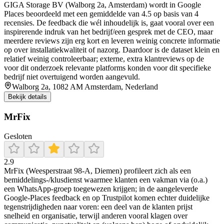
GIGA Storage BV (Walborg 2a, Amsterdam) wordt in Google
Places beoordeeld met een gemiddelde van 4.5 op basis van 4
recensies. De feedback die wél inhoudelijk is, gaat vooral over een
inspirerende indruk van het bedrijf/een gesprek met de CEO, maar
meerdere reviews zijn erg kort en leveren weinig concrete informatie
op over installatiekwaliteit of nazorg. Daardoor is de dataset klein en
relatief weinig controleerbaar; externe, extra klantreviews op de
voor dit onderzoek relevante platforms konden voor dit specifieke
bedrijf niet overtuigend worden aangevuld.
Walborg 2a, 1082 AM Amsterdam, Nederland
Bekijk details
MrFix
Gesloten
2.9
MrFix (Weesperstraat 98-A, Diemen) profileert zich als een
bemiddelings-/klusdienst waarmee klanten een vakman via (o.a.)
een WhatsApp-groep toegewezen krijgen; in de aangeleverde
Google-Places feedback en op Trustpilot komen echter duidelijke
tegenstrijdigheden naar voren: een deel van de klanten prijst
snelheid en organisatie, terwijl anderen vooral klagen over