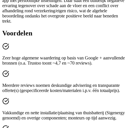
app met persoonlijke instellingen. Daar staat één duidelijk negatieve
ervaring tegenover over schade aan de vloer en een conflict over
afhandeling rond verzekering/eigen risico, wat de algehele
beoordeling ondanks het overgrote positieve beeld naar beneden
trekt.
Voordelen
Zeer hoge algemene waardering op basis van Google + aanvullende
bronnen (o.a. Trustoo toont ~4,7 en ~70 reviews).
Meerdere reviews noemen deskundige advisering en transparante
offerte(s) (gespecificeerde kosten/materialen i.p.v. één totaalprijs).
Vakkundige en nette installatie/plaatsing van thuisbatterij (Sigenergy
genoemd) en overige componenten; monteurs op tijd aanwezig.