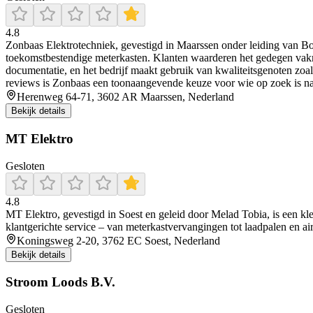
4.8
Zonbaas Elektrotechniek, gevestigd in Maarssen onder leiding van Bou
toekomstbestendige meterkasten. Klanten waarderen het gedegen vakma
documentatie, en het bedrijf maakt gebruik van kwaliteitsgenoten zoa
reviews is Zonbaas een toonaangevende keuze voor wie op zoek is na
Herenweg 64-71, 3602 AR Maarssen, Nederland
Bekijk details
MT Elektro
Gesloten
4.8
MT Elektro, gevestigd in Soest en geleid door Melad Tobia, is een kle
klantgerichte service – van meterkastvervangingen tot laadpalen en airc
Koningsweg 2-20, 3762 EC Soest, Nederland
Bekijk details
Stroom Loods B.V.
Gesloten