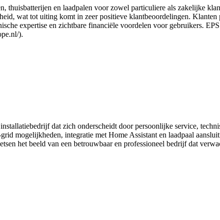
, thuisbatterijen en laadpalen voor zowel particuliere als zakelijke kla
id, wat tot uiting komt in zeer positieve klantbeoordelingen. Klanten pri
che expertise en zichtbare financiële voordelen voor gebruikers. EPS 
pe.nl/).
stallatiebedrijf dat zich onderscheidt door persoonlijke service, tech
grid mogelijkheden, integratie met Home Assistant en laadpaal aansluit
etsen het beeld van een betrouwbaar en professioneel bedrijf dat verwac