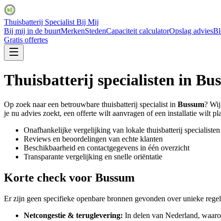
Thuisbatterij Specialist Bij Mij
Bij mij in de buurt
Merken
Steden
Capaciteit calculator
Opslag advies
Bl
Gratis offertes
Thuisbatterij specialisten in
Bu
Op zoek naar een betrouwbare thuisbatterij specialist in
Bussum
? Wij
je nu advies zoekt, een offerte wilt aanvragen of een installatie wilt pl
Onafhankelijke vergelijking van lokale thuisbatterij specialisten
Reviews en beoordelingen van echte klanten
Beschikbaarheid en contactgegevens in één overzicht
Transparante vergelijking en snelle oriëntatie
Korte check voor
Bussum
Er zijn geen specifieke openbare bronnen gevonden over unieke regelg
Netcongestie & teruglevering:
In delen van Nederland, waaron