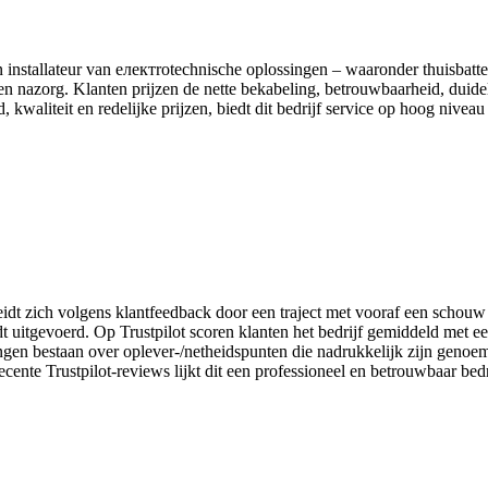
 installateur van електrotechnische oplossingen – waaronder thuisbatt
ie en nazorg. Klanten prijzen de nette bekabeling, betrouwbaarheid, duid
 kwaliteit en redelijke prijzen, biedt dit bedrijf service op hoog nivea
t zich volgens klantfeedback door een traject met vooraf een schouw e
t uitgevoerd. Op Trustpilot scoren klanten het bedrijf gemiddeld met e
ingen bestaan over oplever-/netheidspunten die na­drukkelijk zijn genoe
ente Trustpilot-reviews lijkt dit een professioneel en betrouwbaar bedr