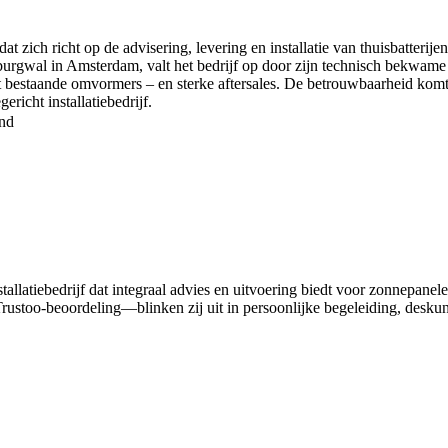
at zich richt op de advisering, levering en installatie van thuisbatter
rgwal in Amsterdam, valt het bedrijf op door zijn technisch bekwame e
met bestaande omvormers – en sterke aftersales. De betrouwbaarheid komt
richt installatiebedrijf.
nd
llatiebedrijf dat integraal advies en uitvoering biedt voor zonnepanel
rustoo-beoordeling—blinken zij uit in persoonlijke begeleiding, desku