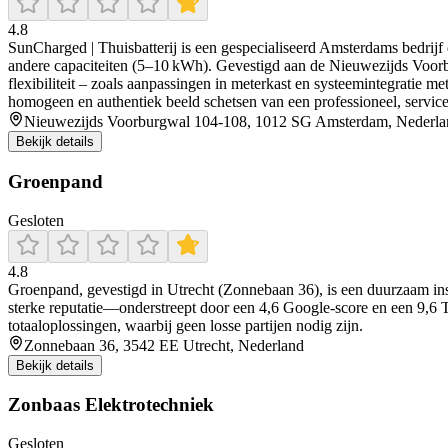
4.8
SunCharged | Thuisbatterij is een gespecialiseerd Amsterdams bedrijf d
andere capaciteiten (5–10 kWh). Gevestigd aan de Nieuwezijds Voorbu
flexibiliteit – zoals aanpassingen in meterkast en systeemintegratie 
homogeen en authentiek beeld schetsen van een professioneel, servicege
Nieuwezijds Voorburgwal 104-108, 1012 SG Amsterdam, Nederla
Bekijk details
Groenpand
Gesloten
4.8
Groenpand, gevestigd in Utrecht (Zonnebaan 36), is een duurzaam insta
sterke reputatie—onderstreept door een 4,6 Google-score en een 9,6 T
totaaloplossingen, waarbij geen losse partijen nodig zijn.
Zonnebaan 36, 3542 EE Utrecht, Nederland
Bekijk details
Zonbaas Elektrotechniek
Gesloten