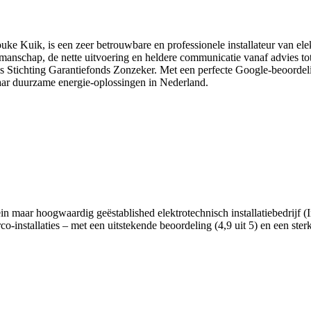
ke Kuik, is een zeer betrouwbare en professionele installateur van elek
nschap, de nette uitvoering en heldere communicatie vanaf advies tot 
ls Stichting Garantiefonds Zonzeker. Met een perfecte Google-beoordeli
ar duurzame energie-oplossingen in Nederland.
in maar hoogwaardig geëstablished elektrotechnisch installatiebedrijf (I
o-installaties – met een uitstekende beoordeling (4,9 uit 5) en een ster