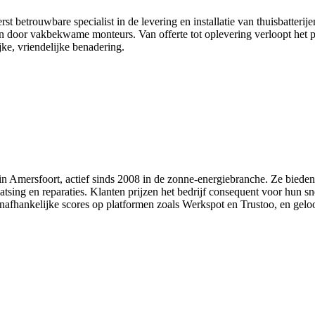
 betrouwbare specialist in de levering en installatie van thuisbatterijen
on door vakbekwame monteurs. Van offerte tot oplevering verloopt het pr
jke, vriendelijke benadering.
 in Amersfoort, actief sinds 2008 in de zonne-energiebranche. Ze bieden
tsing en reparaties. Klanten prijzen het bedrijf consequent voor hun sne
onafhankelijke scores op platformen zoals Werkspot en Trustoo, en gel