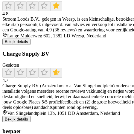
4.8
Stroom Loods B.V., gelegen in Weesp, is een kleinschalige, betrokken
elke stap persoonlijk uitgevoerd: van advies en verkoop tot installat
een Google-rating van 4,9 (36 reviews) en waardering voor eerlijkheid,
Lange Muiderweg 602, 1382 LD Weesp, Nederland
Bekijk details
Charge Supply BV
Gesloten
4.7
Charge Supply BV (Amsterdam, o.a. Van Slingelandtplein) onderscheid
installatie volgens meerdere recente reviews vakkundig en netjes word
deskundigheid en snelheid, terwijl er daarnaast enkele concrete meld
jouw Google Places 5/5 profielfeedback en (2) de grote hoeveelheid rec
deels oplosbare) aandachtspunten rond oplevering.
Van Slingelandtplein 13b, 1051 DD Amsterdam, Nederland
Bekijk details
bespaer