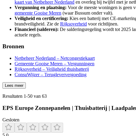
kaart van Netbeheer Nederland
en overleg bij twijfel met je ne
Vergunning en plaatsing:
Voor de meeste woningen is geen ver
gemeente Gooise Meren
(waar Bussum onder valt).
Veiligheid en certificering:
Kies een batterij met CE-markering e
brandveiligheid. Zie de
Rijksoverheid
voor richtlijnen.
Financieel (salderen):
De salderingsregeling wordt tot 2025 l
actuele regels.
Bronnen
Netbeheer Nederland – Netcongestiekaart
Gemeente Gooise Meren – Vergunningen
Rijksoverheid – Veiligheid thuisbatterij
ConsuWijzer – Terugleververgoeding
Lees meer
Resultaten
1
-
50
van
63
EPS Europe Zonnepanelen | Thuisbatterij | Laadpalen 
Gesloten
5.0