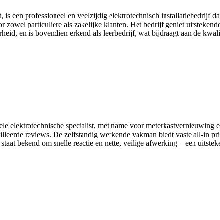
is een professioneel en veelzijdig elektrotechnisch installatiebedrijf d
 zowel particuliere als zakelijke klanten. Het bedrijf geniet uitsteken
d, en is bovendien erkend als leerbedrijf, wat bijdraagt aan de kwalite
ele elektrotechnische specialist, met name voor meterkastvernieuwing en 
lleerde reviews. De zelfstandig werkende vakman biedt vaste all‑in prij
taat bekend om snelle reactie en nette, veilige afwerking—een uitstek