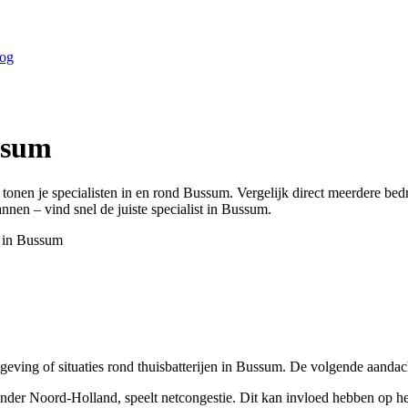
og
ssum
 tonen je specialisten in en rond
Bussum
. Vergelijk direct meerdere be
annen – vind snel de juiste specialist in
Bussum
.
 in
Bussum
eving of situaties rond thuisbatterijen in Bussum. De volgende aandach
der Noord-Holland, speelt netcongestie. Dit kan invloed hebben op het 