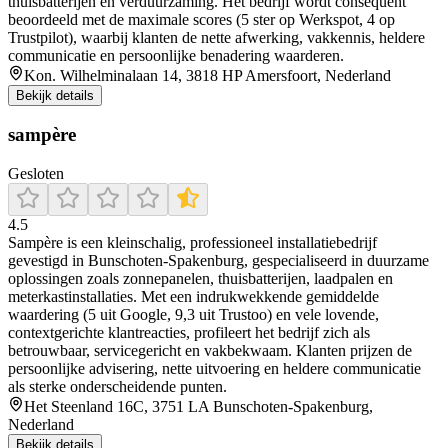
thuisbatterijen en verduurzaming. Het bedrijf wordt consequent
beoordeeld met de maximale scores (5 ster op Werkspot, 4 op
Trustpilot), waarbij klanten de nette afwerking, vakkennis, heldere
communicatie en persoonlijke benadering waarderen.
Kon. Wilhelminalaan 14, 3818 HP Amersfoort, Nederland
Bekijk details
sampère
Gesloten
4.5
Sampère is een kleinschalig, professioneel installatiebedrijf
gevestigd in Bunschoten‑Spakenburg, gespecialiseerd in duurzame
oplossingen zoals zonnepanelen, thuisbatterijen, laadpalen en
meterkastinstallaties. Met een indrukwekkende gemiddelde
waardering (5 uit Google, 9,3 uit Trustoo) en vele lovende,
contextgerichte klantreacties, profileert het bedrijf zich als
betrouwbaar, servicegericht en vakbekwaam. Klanten prijzen de
persoonlijke advisering, nette uitvoering en heldere communicatie
als sterke onderscheidende punten.
Het Steenland 16C, 3751 LA Bunschoten-Spakenburg,
Nederland
Bekijk details