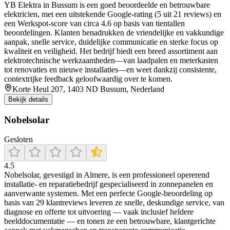
YB Elektra in Bussum is een goed beoordeelde en betrouwbare
elektricien, met een uitstekende Google‑rating (5 uit 21 reviews) en
een Werkspot‑score van circa 4.6 op basis van tientallen
beoordelingen. Klanten benadrukken de vriendelijke en vakkundige
aanpak, snelle service, duidelijke communicatie en sterke focus op
kwaliteit en veiligheid. Het bedrijf biedt een breed assortiment aan
elektrotechnische werkzaamheden—van laadpalen en meterkasten
tot renovaties en nieuwe installaties—en weet dankzij consistente,
contextrijke feedback geloofwaardig over te komen.
Korte Heul 207, 1403 ND Bussum, Nederland
Bekijk details
Nobelsolar
Gesloten
4.5
Nobelsolar, gevestigd in Almere, is een professioneel opererend
installatie- en reparatiebedrijf gespecialiseerd in zonnepanelen en
aanverwante systemen. Met een perfecte Google-beoordeling op
basis van 29 klantreviews leveren ze snelle, deskundige service, van
diagnose en offerte tot uitvoering — vaak inclusief heldere
beelddocumentatie — en tonen ze een betrouwbare, klantgerichte