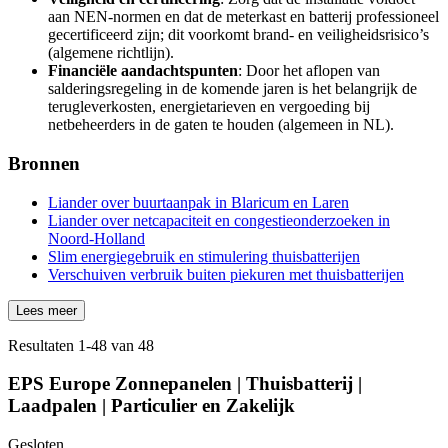
aan NEN‑normen en dat de meterkast en batterij professioneel
gecertificeerd zijn; dit voorkomt brand- en veiligheidsrisico’s
(algemene richtlijn).
Financiële aandachtspunten
: Door het aflopen van
salderingsregeling in de komende jaren is het belangrijk de
terugleverkosten, energietarieven en vergoeding bij
netbeheerders in de gaten te houden (algemeen in NL).
Bronnen
Liander over buurtaanpak in Blaricum en Laren
Liander over netcapaciteit en congestieonderzoeken in
Noord‑Holland
Slim energiegebruik en stimulering thuisbatterijen
Verschuiven verbruik buiten piekuren met thuisbatterijen
Lees meer
Resultaten
1
-
48
van
48
EPS Europe Zonnepanelen | Thuisbatterij |
Laadpalen | Particulier en Zakelijk
Gesloten