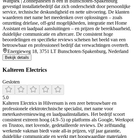
Wattpiek | Zonnepanelen is een in Bunschoten‑Spakenburg
gevestigd installatiebedrijf dat zich onderscheidt door persoonlijke
service, technische deskundigheid en nette uitvoering. De klanten
waarderen met name het meedenken over oplossingen – zoals
omzetting driefase, off‑grid mogelijkheden, integratie met Home
Assistant en laadpaal aansluitingen – en prijzen de bereikbaarheid,
duidelijke communicatie en aftercare. De consistent hoge
beoordelingen en specifieke reviews schetsen het beeld van een
betrouwbaar en professioneel bedrijf dat verwachtingen overtreft.
Energieweg 18, 3751 LT Bunschoten-Spakenburg, Nederland
Bekijk details
Kalteren Electrics
Gesloten
5.0
Kalteren Electrics in Hilversum is een zeer betrouwbare en
professionele elektrotechnische specialist, met name voor
meterkastvernieuwing en laadpaalinstallaties. Het bedrijf scoort
consistent extreem hoog (4.9–5) op platforms als Google, Werkspot
en Trustoo, met lovende, gedetailleerde reviews. De zelfstandig
werkende vakman biedt vaste all‑in prijzen, vijf jaar garantie,
duidelijke communicatie en werkt met hoogwaardige materialen