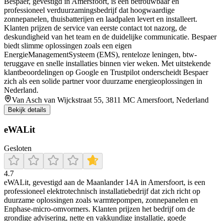
Bespaer, gevestigd in Amersfoort, is een betrouwbaar en
professioneel verduurzamingsbedrijf dat hoogwaardige
zonnepanelen, thuisbatterijen en laadpalen levert en installeert.
Klanten prijzen de service van eerste contact tot nazorg, de
deskundigheid van het team en de duidelijke communicatie. Bespaer
biedt slimme oplossingen zoals een eigen
EnergieManagementSysteem (EMS), renteloze leningen, btw-
teruggave en snelle installaties binnen vier weken. Met uitstekende
klantbeoordelingen op Google en Trustpilot onderscheidt Bespaer
zich als een solide partner voor duurzame energieoplossingen in
Nederland.
Van Asch van Wijckstraat 55, 3811 MC Amersfoort, Nederland
Bekijk details
eWALit
Gesloten
4.7
eWALit, gevestigd aan de Maanlander 14A in Amersfoort, is een
professioneel elektrotechnisch installatiebedrijf dat zich richt op
duurzame oplossingen zoals warmtepompen, zonnepanelen en
Enphase-micro-omvormers. Klanten prijzen het bedrijf om de
grondige advisering, nette en vakkundige installatie, goede