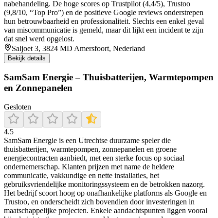
nabehandeling. De hoge scores op Trustpilot (4,4/5), Trustoo
(9,8/10, “Top Pro”) en de positieve Google reviews onderstrepen
hun betrouwbaarheid en professionaliteit. Slechts een enkel geval
van miscommunicatie is gemeld, maar dit lijkt een incident te zijn
dat snel werd opgelost.
Saljoet 3, 3824 MD Amersfoort, Nederland
Bekijk details
SamSam Energie – Thuisbatterijen, Warmtepompen
en Zonnepanelen
Gesloten
4.5
SamSam Energie is een Utrechtse duurzame speler die
thuisbatterijen, warmtepompen, zonnepanelen en groene
energiecontracten aanbiedt, met een sterke focus op sociaal
ondernemerschap. Klanten prijzen met name de heldere
communicatie, vakkundige en nette installaties, het
gebruiksvriendelijke monitoringssysteem en de betrokken nazorg.
Het bedrijf scoort hoog op onafhankelijke platforms als Google en
Trustoo, en onderscheidt zich bovendien door investeringen in
maatschappelijke projecten. Enkele aandachtspunten liggen vooral