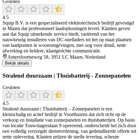
Gesloten
4.5
Squip B.V. is een gespecialiseerd elektrotechnisch bedrijf gevestigd
in Maarn dat professioneel laadoplossingen levert. Klanten geven
aan dat Squip uitstekende service biedt, variërend van het
nauwkeurig installeren van DC‑snelladers tot het op maat plaatsen
van laadpunten in woonomgevingen, met oog voor detail, nette
afwerking en heldere, klantgerichte communicatie.
Amersfoortseweg 58, 3951 LC Maarn, Nederland
Bekijk details
Stralend duurzaam | Thuisbatterij - Zonnepanelen
Gesloten
4.5
Stralend duurzaam | Thuisbatterij – Zonnepanelen is een
kleinschalig en actief bedrijf in Voorthuizen dat zich richt op de
verkoop en installatie van zonnepanelen en thuisbatterijen. Op basis
van locatie Touwslagerslaan 9 opererend, onderscheidt het zich door
een volledig verzorgde dienstverlening, van gedetailleerde offerte tot
nette oplevering. Klanten prijzen de snelle levering, scherpe