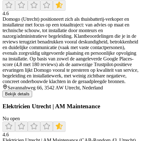
4.6
Domogo (Utrecht) positioneert zich als thuisbatterij-verkoper en
installateur met focus op een totaaltraject: van advies op maat en
technische schouw, tot installatie door monteurs en
nazorg/administratieve begeleiding. Klantbeoordelingen die je in de
reviews terugziet benadrukken vooral deskundigheid, betrokkenheid
en duidelijke communicatie (vaak met vaste contactpersonen),
evenals zorgvuldig uitgevoerde plaatsing en persoonlijke opvolging
na installatie. Op basis van zowel de aangeleverde Google Places-
score (4,8 met 180 reviews) als de aanwezige Trustpilot-positieve
ervaringen lijkt Domogo vooral te presteren op kwaliteit van service,
begeleiding en installatiewerk, met weinig zichtbare negatieve,
concreet onderbouwde klachten in de geraadpleegde bronnen.
Savannahweg 66, 3542 AW Utrecht, Nederland
Bekijk details
Elektricien Utrecht | AM Maintenance
Nu open
4.6
Elektricien Utrecht | AM Maintenance (CAB-Rondom 43, Utrecht)