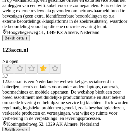
in op vakmanschap, een geschikte offerte en extra service zoals het
aanleggen van een wifi-kabel voor de zonnepanelen. Er is echter te
weinig externe reviewdata gevonden om betrouwbaarheid breed te
bevestigen (geen extra, identificeerbare beoordelingen op o.a.
externe beoordelings-/klusplatforms in de zoekresultaten), waardoor
de beoordeling vooral op die ene concrete ervaring leunt.
Hoogvliegerweg 51, 1349 KZ Almere, Nederland
Bekijk details
123accu.nl
Nu open
3.7
123accu.nl is een Nederlandse webwinkel gespecialiseerd in
batterijen, accu’s en laders voor onder andere laptops, camera’s,
boormachines en mobiele apparaten. De webshop biedt een zeer
breed assortiment met duidelijke productinformatie en staat bekend
om snelle levering en behulpzame service bij klachten. Toch worden
regelmatig logistieke problemen gemeld, zoals beschadigde dozen,
verkeerde producten en vertragingen, wat wijst op ruimte voor
verbetering in de verpakkings- en leveringsprocessen.
Koningsbeltweg 52, 1329 AK Almere, Nederland
Bekijk details