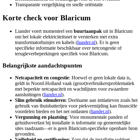
Transparante vergelijking en snelle oriëntatie
Korte check voor
Blaricum
Liander voert momenteel een
buurtaanpak
uit in Blaricum
om het lokale elektriciteitsnet te versterken met extra
transformatorhuisjes en kabels (
liander.nl
). Er is geen
specifieke informatie beschikbaar over netcongestie of
terugleverbeperkingen specifiek voor Blaricum.
Belangrijkste aandachtspunten
Netcapaciteit en congestie
: Hoewel er geen lokale data is,
geldt in Noord‑Holland vaak (groot)verbruikersproblematiek
met beperkte netcapaciteit en wachtlijsten voor zwaardere
aansluitingen (
liander.nl
).
Slim gebruik stimuleren
: Deelname aan initiatieven zoals het
gebruik van thuisbatterijen voor piekvermijding kan financiële
voordelen bieden en het net ontlasten (
liander.nl
).
Vergunning en plaatsing
: Voor monumentale panden of
geluidsoverlast bij installatie is informatie op gemeentelijke
sites raadzaam—er is geen Blaricum-specifieke openbare bron
gevonden.
Veiligheid en certificering
: Zorg dat de installatie voldoet