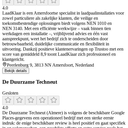
4.0
LaadKlaar is een Amersfoortse specialist in laadpaalinstallaties voor
zowel particuliere als zakelijke klanten, die veilige en
toekomstbestendige oplossingen biedt volgens NEN 1010 en
NEN 3140. Met een efficiënte werkwijze – vaak binnen tien
werkdagen een installatie –, vrijblijvend advies en één vast
aanspreekpunt, weet het bedrijf zich te onderscheiden door
betrouwbaarheid, duidelijke communicatie en flexibiliteit in
uitvoering. Dankzij positieve klantenervaringen op Trustoo met een
score van gemiddeld 8,9 toont LaadKlaar zich professioneel en
klantgericht.
Peerlenburg 9, 3813 NN Amersfoort, Nederland
Bekijk details
De Duurzame Techneut
Gesloten
4.0
De Duurzame Techneut (Almere) is volgens de beschikbare Google
Places-gegevens een operationeel bedrijf met een sterke eerste
indruk: de enige beschikbare review is heel positief en gaat specifiek