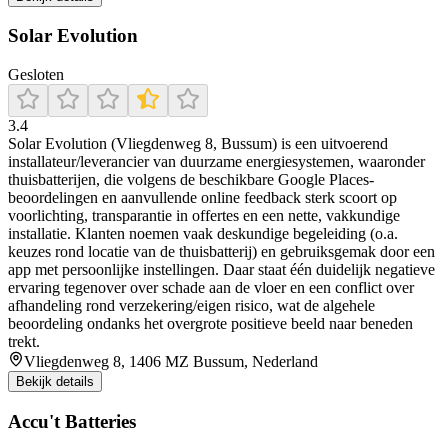
Solar Evolution
Gesloten
3.4
Solar Evolution (Vliegdenweg 8, Bussum) is een uitvoerend
installateur/leverancier van duurzame energiesystemen, waaronder
thuisbatterijen, die volgens de beschikbare Google Places-
beoordelingen en aanvullende online feedback sterk scoort op
voorlichting, transparantie in offertes en een nette, vakkundige
installatie. Klanten noemen vaak deskundige begeleiding (o.a.
keuzes rond locatie van de thuisbatterij) en gebruiksgemak door een
app met persoonlijke instellingen. Daar staat één duidelijk negatieve
ervaring tegenover over schade aan de vloer en een conflict over
afhandeling rond verzekering/eigen risico, wat de algehele
beoordeling ondanks het overgrote positieve beeld naar beneden
trekt.
Vliegdenweg 8, 1406 MZ Bussum, Nederland
Bekijk details
Accu't Batteries