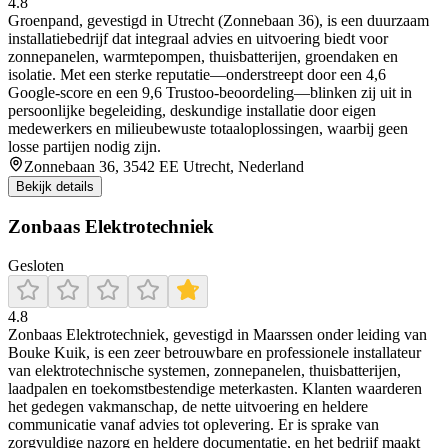
4.8
Groenpand, gevestigd in Utrecht (Zonnebaan 36), is een duurzaam
installatiebedrijf dat integraal advies en uitvoering biedt voor
zonnepanelen, warmtepompen, thuisbatterijen, groendaken en
isolatie. Met een sterke reputatie—onderstreept door een 4,6
Google-score en een 9,6 Trustoo-beoordeling—blinken zij uit in
persoonlijke begeleiding, deskundige installatie door eigen
medewerkers en milieubewuste totaaloplossingen, waarbij geen
losse partijen nodig zijn.
Zonnebaan 36, 3542 EE Utrecht, Nederland
Bekijk details
Zonbaas Elektrotechniek
Gesloten
4.8
Zonbaas Elektrotechniek, gevestigd in Maarssen onder leiding van
Bouke Kuik, is een zeer betrouwbare en professionele installateur
van elektrotechnische systemen, zonnepanelen, thuisbatterijen,
laadpalen en toekomstbestendige meterkasten. Klanten waarderen
het gedegen vakmanschap, de nette uitvoering en heldere
communicatie vanaf advies tot oplevering. Er is sprake van
zorgvuldige nazorg en heldere documentatie, en het bedrijf maakt