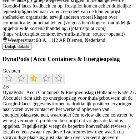
een WhatsApp-groep toegewezen krijgen; in de aangeleverde
Google-Places feedback en op Trustpilot komen echter duidelijke
tegenstrijdigheden naar voren: een deel van de klanten prijst
snelheid en organisatie, terwijl anderen vooral klagen over
communicatie, punctualiteit en (volgens hen) hoge of onduidelijk
opgebouwde kosten/afhandeling. ([nl.trustpilot.com]
(https://nl.trustpilot.com/review/mrfix.nl?utm_source=openai))
Weesperstraat 98-A, 1112 AP Diemen, Nederland
Bekijk details
DynaPods | Accu Containers & Energieopslag
Gesloten
2.6
DynaPods | Accu Containers & Energieopslag (Hollandse Kade 27,
Abcoude) richt zich op energieopslag voor thuis/gebouwen; uit de
Google-Places gegevens komen nadrukkelijk positieve ervaringen
naar voren over contact en het werkend opleveren van
energieopslagsystemen, waaronder één review die een concreet ‘te
weinig vermogen’-probleem beschrijft dat volgens de klant is
opgelost. Tegelijkertijd weegt de beperkte hoeveelheid reviews (4
totaal) en een zwaar negatieve 1-sterrenreview mee waarin na
zorgvuldige plaatsing juist klachten over verkeerd geleverd