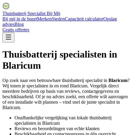
Thuisbatterij Specialist Bij Mij
Bij mij in de buurt
Merken
Steden
Capaciteit calculator
Opslag
advies
Blog
Gratis offertes
Thuisbatterij specialisten in
Blaricum
Op zoek naar een betrouwbare thuisbatterij specialist in
Blaricum
?
Wij tonen je specialisten in en rond
Blaricum
. Vergelijk direct
meerdere bedrijven op basis van reviews, contactgegevens en
beschikbaarheid. Of je nu advies zoekt, een offerte wilt aanvragen
of een installatie wilt plannen – vind snel de juiste specialist in
Blaricum
.
Onafhankelijke vergelijking van lokale thuisbatterij
specialisten in
Blaricum
Reviews en beoordelingen van echte klanten
Beschikbaarheid en contactgegevens in één overzicht