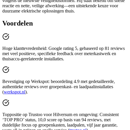
volgens de nieuwste veiligheidsnormen. Hij staat bekend om snelle
reactie en nette, veilige afwerking—een uitstekende keuze voor
duurzame elektrische oplossingen thuis.
Voordelen
Hoge klanttevredenheid: Google rating 5, gebaseerd op 81 reviews
met veel positieve, specifieke feedback over meterkastwerk en
thuisaccu-gerelateerde installaties.
Bevestiging op Werkspot: beoordeling 4.9 met gedetailleerde,
authentieke reviews over groepenkast- en laadpaalinstallaties
(
werkspot.nl
).
Toppositie op Trustoo voor Hilversum en omgeving: Consistent
‘TOP PRO’ status, 10,0 score op basis van 94 reviews, met
duidelijke focus op groepenkasten, laadpalen, vijf jaar garantie,