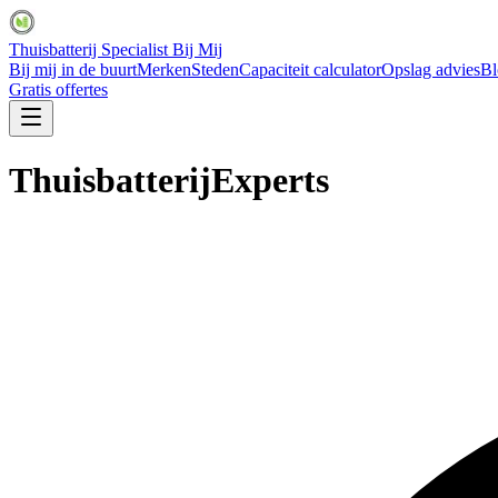
Thuisbatterij Specialist Bij Mij
Bij mij in de buurt
Merken
Steden
Capaciteit calculator
Opslag advies
Bl
Gratis offertes
ThuisbatterijExperts