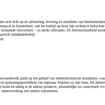
at zich richt op de advisering, levering en installatie van thuisbatter
rgwal in Amsterdam, valt het bedrijf op door zijn technisch bekwame e
met bestaande omvormers – en sterke aftersales. De betrouwbaarheid komt
richt installatiebedrijf.
nd
waardeerde partij op het gebied van elektrotechnische installaties, wa
n oplossingsgerichtheid van eigenaar Stephan en zijn team. De dienstve
 komt tot uiting in de talloze positieve, inhoudelijke en contextuele re
n in samenwerking met andere vakmensen.