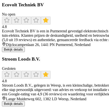
Ecovolt Techniek BV
Nu open
4.8
Ecovolt Techniek BV is een in Purmerend gevestigd elektrotechnisch i
tuin‑elektra. Klanten prijzen de deskundigheid, snelheid en betrouwb
(5,0 uit 19 reviews) en authentieke, genuanceerde feedback via echte na
Dijckscampenlaan 26, 1441 PN Purmerend, Nederland
Bekijk details
Stroom Loods B.V.
Gesloten
4.8
Stroom Loods B.V., gelegen in Weesp, is een kleinschalige, betrokken
elke stap persoonlijk uitgevoerd: van advies en verkoop tot installat
een Google-rating van 4,9 (36 reviews) en waardering voor eerlijkheid,
Lange Muiderweg 602, 1382 LD Weesp, Nederland
Bekijk details