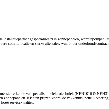
e installatiepartner gespecialiseerd in zonnepanelen, warmtepompen, airc
ere communicatie en sterke aftersales, waaronder onderhoudscontracten.
rmeester‑erkende vakspecialist in elektrotechniek (NEN1010 & NEN3140)
en zonnepanelen. Klanten prijzen vooral de vakkennis, nette uitvoering,
hoge servicekwaliteit.