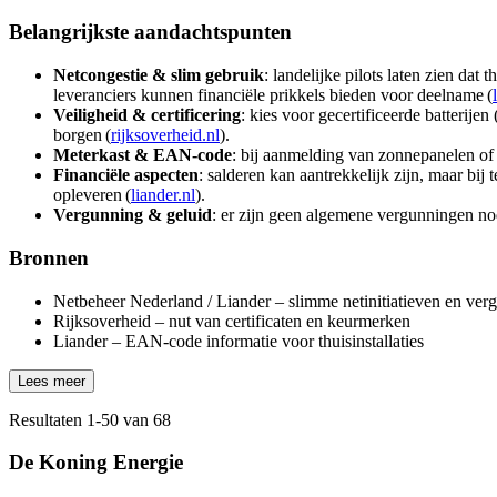
Belangrijkste aandachtspunten
Netcongestie & slim gebruik
: landelijke pilots laten zien da
leveranciers kunnen financiële prikkels bieden voor deelname (
Veiligheid & certificering
: kies voor gecertificeerde batterije
borgen (
rijksoverheid.nl
).
Meterkast & EAN-code
: bij aanmelding van zonnepanelen of 
Financiële aspecten
: salderen kan aantrekkelijk zijn, maar bi
opleveren (
liander.nl
).
Vergunning & geluid
: er zijn geen algemene vergunningen nod
Bronnen
Netbeheer Nederland / Liander – slimme netinitiatieven en ve
Rijksoverheid – nut van certificaten en keurmerken
Liander – EAN-code informatie voor thuisinstallaties
Lees meer
Resultaten
1
-
50
van
68
De Koning Energie