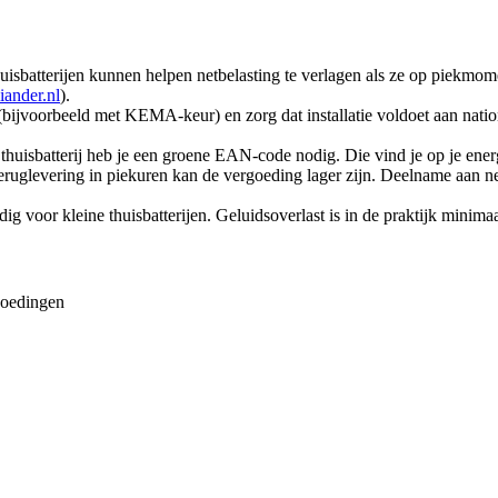
t thuisbatterijen kunnen helpen netbelasting te verlagen als ze op piekm
liander.nl
).
n (bijvoorbeeld met KEMA-keur) en zorg dat installatie voldoet aan natio
thuisbatterij heb je een groene EAN-code nodig. Die vind je op je ener
j teruglevering in piekuren kan de vergoeding lager zijn. Deelname aan
ig voor kleine thuisbatterijen. Geluidsoverlast is in de praktijk minima
rgoedingen