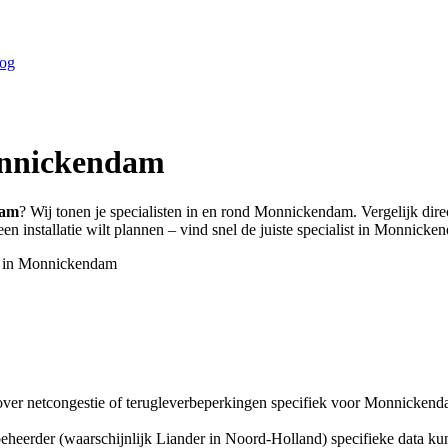
og
nnickendam
dam
? Wij tonen je specialisten in en rond
Monnickendam
. Vergelijk di
n installatie wilt plannen – vind snel de juiste specialist in
Monnicke
 in
Monnickendam
er netcongestie of terugleverbeperkingen specifiek voor Monnickend
tbeheerder (waarschijnlijk Liander in Noord-Holland) specifieke data ku