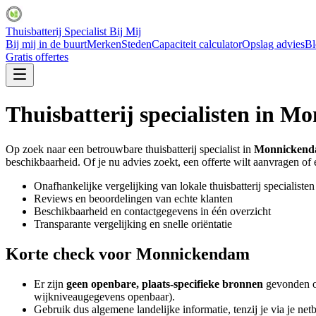
Thuisbatterij Specialist Bij Mij
Bij mij in de buurt
Merken
Steden
Capaciteit calculator
Opslag advies
Bl
Gratis offertes
Thuisbatterij specialisten in
Mo
Op zoek naar een betrouwbare thuisbatterij specialist in
Monnicken
beschikbaarheid. Of je nu advies zoekt, een offerte wilt aanvragen of ee
Onafhankelijke vergelijking van lokale thuisbatterij specialisten
Reviews en beoordelingen van echte klanten
Beschikbaarheid en contactgegevens in één overzicht
Transparante vergelijking en snelle oriëntatie
Korte check voor
Monnickendam
Er zijn
geen openbare, plaats-specifieke bronnen
gevonden ov
wijkniveaugegevens openbaar).
Gebruik dus algemene landelijke informatie, tenzij je via je ne