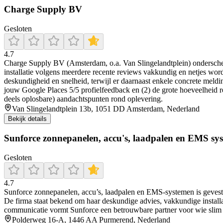
Charge Supply BV
Gesloten
4.7
Charge Supply BV (Amsterdam, o.a. Van Slingelandtplein) onderscheid
installatie volgens meerdere recente reviews vakkundig en netjes word
deskundigheid en snelheid, terwijl er daarnaast enkele concrete meld
jouw Google Places 5/5 profielfeedback en (2) de grote hoeveelheid rec
deels oplosbare) aandachtspunten rond oplevering.
Van Slingelandtplein 13b, 1051 DD Amsterdam, Nederland
Bekijk details
Sunforce zonnepanelen, accu's, laadpalen en EMS sy
Gesloten
4.7
Sunforce zonnepanelen, accu’s, laadpalen en EMS-systemen is gevestigd
De firma staat bekend om haar deskundige advies, vakkundige installati
communicatie vormt Sunforce een betrouwbare partner voor wie slim 
Polderweg 16-A, 1446 AA Purmerend, Nederland