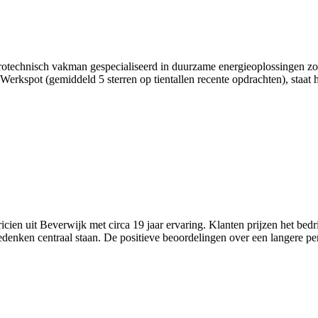
rotechnisch vakman gespecialiseerd in duurzame energieoplossingen zoa
 Werkspot (gemiddeld 5 sterren op tientallen recente opdrachten), staa
ien uit Beverwijk met circa 19 jaar ervaring. Klanten prijzen het bedri
ken centraal staan. De positieve beoordelingen over een langere per