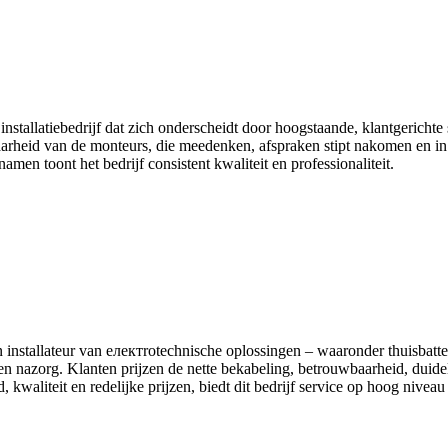
nstallatiebedrijf dat zich onderscheidt door hoogstaande, klantgerich
aarheid van de monteurs, die meedenken, afspraken stipt nakomen en in s
men toont het bedrijf consistent kwaliteit en professionaliteit.
 installateur van електrotechnische oplossingen – waaronder thuisbatt
ie en nazorg. Klanten prijzen de nette bekabeling, betrouwbaarheid, duid
 kwaliteit en redelijke prijzen, biedt dit bedrijf service op hoog nivea