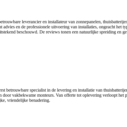
trouwbare leverancier en installateur van zonnepanelen, thuisbatterije
dvies en de professionele uitvoering van installaties, ongeacht het typ
itstekend beschouwd. De reviews tonen een natuurlijke spreiding en gev
 betrouwbare specialist in de levering en installatie van thuisbatterijen
on door vakbekwame monteurs. Van offerte tot oplevering verloopt het pr
jke, vriendelijke benadering.