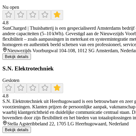
Nu open
4.8
SunCharged | Thuisbatterij is een gespecialiseerd Amsterdams bedrijf d
andere capaciteiten (5–10 kWh). Gevestigd aan de Nieuwezijds Voorbu
flexibiliteit – zoals aanpassingen in meterkast en systeemintegratie 
homogeen en authentiek beeld schetsen van een professioneel, servicege
Nieuwezijds Voorburgwal 104-108, 1012 SG Amsterdam, Nederla
Bekijk details
S.N. Elektrotechniek
Gesloten
4.8
S.N. Elektrotechniek uit Heerhugowaard is een betrouwbare en zeer ge
voorzieningen. Klanten prijzen de persoonlijke aanpak, vakmanschap e
waarbij klantgerichtheid en duidelijke communicatie centraal staan. Dit
bovendien door zijn flexibiliteit en het bieden van totaaloplossinge
Stella Agsteribbeland 22, 1705 LG Heerhugowaard, Nederland
Bekijk details