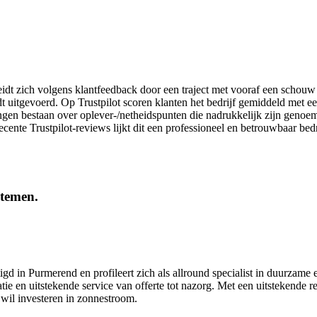
t zich volgens klantfeedback door een traject met vooraf een schouw e
t uitgevoerd. Op Trustpilot scoren klanten het bedrijf gemiddeld met e
ingen bestaan over oplever-/netheidspunten die na­drukkelijk zijn genoe
ente Trustpilot-reviews lijkt dit een professioneel en betrouwbaar bedr
stemen.
 in Purmerend en profileert zich als allround specialist in duurzame e
e en uitstekende service van offerte tot nazorg. Met een uitstekende rep
wil investeren in zonnestroom.