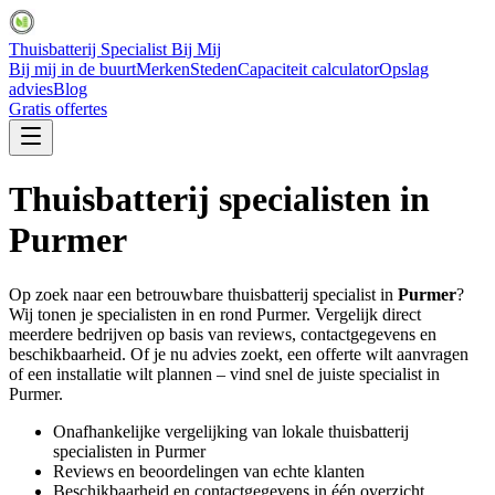
Thuisbatterij Specialist Bij Mij
Bij mij in de buurt
Merken
Steden
Capaciteit calculator
Opslag
advies
Blog
Gratis offertes
Thuisbatterij specialisten in
Purmer
Op zoek naar een betrouwbare thuisbatterij specialist in
Purmer
?
Wij tonen je specialisten in en rond
Purmer
. Vergelijk direct
meerdere bedrijven op basis van reviews, contactgegevens en
beschikbaarheid. Of je nu advies zoekt, een offerte wilt aanvragen
of een installatie wilt plannen – vind snel de juiste specialist in
Purmer
.
Onafhankelijke vergelijking van lokale thuisbatterij
specialisten in
Purmer
Reviews en beoordelingen van echte klanten
Beschikbaarheid en contactgegevens in één overzicht