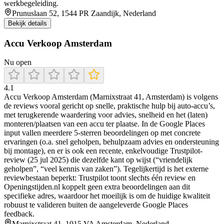
werkbegeleiding.
Prunuslaan 52, 1544 PR Zaandijk, Nederland
Bekijk details
Accu Verkoop Amsterdam
Nu open
4.1
Accu Verkoop Amsterdam (Marnixstraat 41, Amsterdam) is volgens
de reviews vooral gericht op snelle, praktische hulp bij auto-accu’s,
met terugkerende waardering voor advies, snelheid en het (laten)
monteren/plaatsen van een accu ter plaatse. In de Google Places
input vallen meerdere 5-sterren beoordelingen op met concrete
ervaringen (o.a. snel geholpen, behulpzaam advies en ondersteuning
bij montage), en er is ook een recente, enkelvoudige Trustpilot-
review (25 jul 2025) die dezelfde kant op wijst (“vriendelijk
geholpen”, “veel kennis van zaken”). Tegelijkertijd is het externe
reviewbestaan beperkt: Trustpilot toont slechts één review en
Openingstijden.nl koppelt geen extra beoordelingen aan dit
specifieke adres, waardoor het moeilijk is om de huidige kwaliteit
robuust te valideren buiten de aangeleverde Google Places
feedback.
Marnixstraat 41, 1015 VA Amsterdam, Nederland