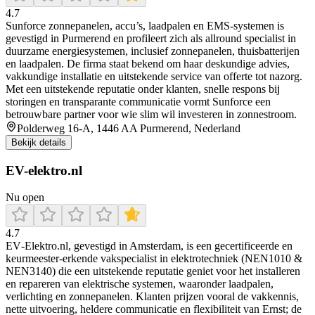
4.7
Sunforce zonnepanelen, accu’s, laadpalen en EMS-systemen is
gevestigd in Purmerend en profileert zich als allround specialist in
duurzame energiesystemen, inclusief zonnepanelen, thuisbatterijen
en laadpalen. De firma staat bekend om haar deskundige advies,
vakkundige installatie en uitstekende service van offerte tot nazorg.
Met een uitstekende reputatie onder klanten, snelle respons bij
storingen en transparante communicatie vormt Sunforce een
betrouwbare partner voor wie slim wil investeren in zonnestroom.
Polderweg 16-A, 1446 AA Purmerend, Nederland
Bekijk details
EV-elektro.nl
Nu open
4.7
EV‑Elektro.nl, gevestigd in Amsterdam, is een gecertificeerde en
keurmeester‑erkende vakspecialist in elektrotechniek (NEN1010 &
NEN3140) die een uitstekende reputatie geniet voor het installeren
en repareren van elektrische systemen, waaronder laadpalen,
verlichting en zonnepanelen. Klanten prijzen vooral de vakkennis,
nette uitvoering, heldere communicatie en flexibiliteit van Ernst; de