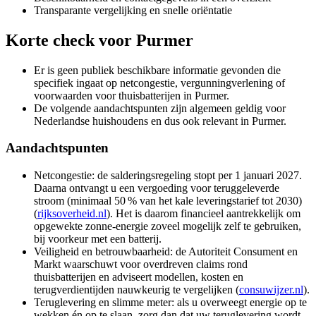
Transparante vergelijking en snelle oriëntatie
Korte check voor
Purmer
Er is geen publiek beschikbare informatie gevonden die
specifiek ingaat op netcongestie, vergunningverlening of
voorwaarden voor thuisbatterijen in Purmer.
De volgende aandachtspunten zijn algemeen geldig voor
Nederlandse huishoudens en dus ook relevant in Purmer.
Aandachtspunten
Netcongestie: de salderingsregeling stopt per 1 januari 2027.
Daarna ontvangt u een vergoeding voor teruggeleverde
stroom (minimaal 50 % van het kale leveringstarief tot 2030)
(
rijksoverheid.nl
). Het is daarom financieel aantrekkelijk om
opgewekte zonne-energie zoveel mogelijk zelf te gebruiken,
bij voorkeur met een batterij.
Veiligheid en betrouwbaarheid: de Autoriteit Consument en
Markt waarschuwt voor overdreven claims rond
thuisbatterijen en adviseert modellen, kosten en
terugverdientijden nauwkeurig te vergelijken (
consuwijzer.nl
).
Teruglevering en slimme meter: als u overweegt energie op te
wekken én op te slaan, zorg dan dat uw teruglevering wordt