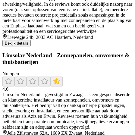
afwerking/veiligheid. In de reviews komt ook duidelijke nazorg naar
voren (o.a. snel oplossen van een issue na installatie), en meerdere
reacties bevatten concrete projectdetails zoals aanpassingen in de
meterkast voor samenwerking met zonnepanelen en de plaatsing van
een Enphase laadpaal, wat samen een beeld geeft van
professionaliteit en een servicegerichte werkwijze.
Liewegje 24b, 2033 AC Haarlem, Nederland
Bekijk details
Limsolar Nederland - Zonnepanelen, omvormers &
thuisbatterijen
Nu open
4.6
Limsolar Nederland – gevestigd in Zwaag – is een gespecialiseerde
en klantgerichte installateur van zonnepanelen, omvormers en
thuisbatterijen. Het bedrijf valt op dankzij scherpe prijsstellingen,
snelle levering en installatie, en een persoonlijke aanpak door
adviseurs als Aziz en Erwin. Reviews roemen hun vakkundigheid,
netheid en transparante communicatie, terwijl negatieve ervaringen
zeldzaam zijn en adequaat worden opgevolgd.
Jelle Zijlstraweg 62A, 1689 ZX Zwaag, Nederland