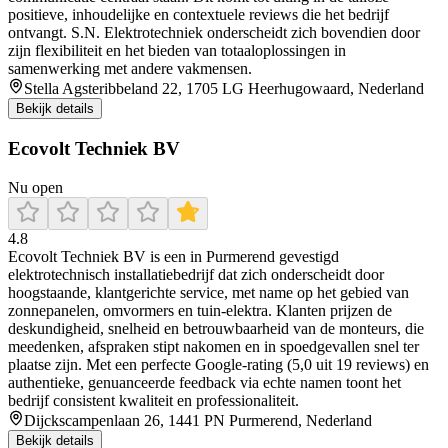
positieve, inhoudelijke en contextuele reviews die het bedrijf
ontvangt. S.N. Elektrotechniek onderscheidt zich bovendien door
zijn flexibiliteit en het bieden van totaaloplossingen in
samenwerking met andere vakmensen.
Stella Agsteribbeland 22, 1705 LG Heerhugowaard, Nederland
Bekijk details
Ecovolt Techniek BV
Nu open
4.8
Ecovolt Techniek BV is een in Purmerend gevestigd
elektrotechnisch installatiebedrijf dat zich onderscheidt door
hoogstaande, klantgerichte service, met name op het gebied van
zonnepanelen, omvormers en tuin‑elektra. Klanten prijzen de
deskundigheid, snelheid en betrouwbaarheid van de monteurs, die
meedenken, afspraken stipt nakomen en in spoedgevallen snel ter
plaatse zijn. Met een perfecte Google‑rating (5,0 uit 19 reviews) en
authentieke, genuanceerde feedback via echte namen toont het
bedrijf consistent kwaliteit en professionaliteit.
Dijckscampenlaan 26, 1441 PN Purmerend, Nederland
Bekijk details