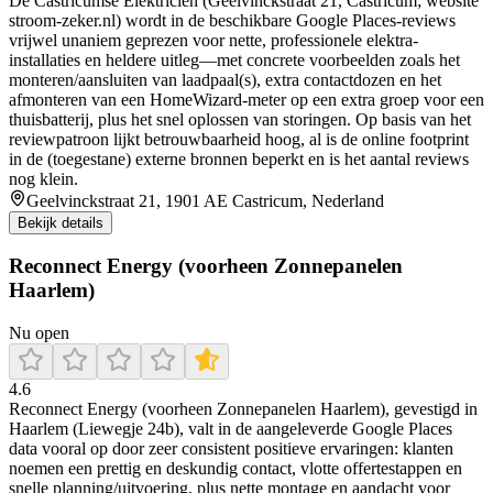
De Castricumse Elektricien (Geelvinckstraat 21, Castricum; website
stroom-zeker.nl) wordt in de beschikbare Google Places-reviews
vrijwel unaniem geprezen voor nette, professionele elektra-
installaties en heldere uitleg—met concrete voorbeelden zoals het
monteren/aansluiten van laadpaal(s), extra contactdozen en het
afmonteren van een HomeWizard-meter op een extra groep voor een
thuisbatterij, plus het snel oplossen van storingen. Op basis van het
reviewpatroon lijkt betrouwbaarheid hoog, al is de online footprint
in de (toegestane) externe bronnen beperkt en is het aantal reviews
nog klein.
Geelvinckstraat 21, 1901 AE Castricum, Nederland
Bekijk details
Reconnect Energy (voorheen Zonnepanelen
Haarlem)
Nu open
4.6
Reconnect Energy (voorheen Zonnepanelen Haarlem), gevestigd in
Haarlem (Liewegje 24b), valt in de aangeleverde Google Places
data vooral op door zeer consistent positieve ervaringen: klanten
noemen een prettig en deskundig contact, vlotte offertestappen en
snelle planning/uitvoering, plus nette montage en aandacht voor