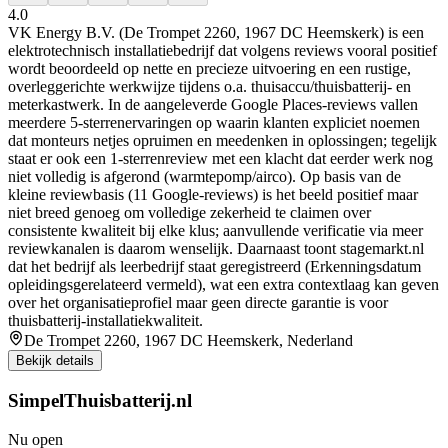
4.0
VK Energy B.V. (De Trompet 2260, 1967 DC Heemskerk) is een
elektrotechnisch installatiebedrijf dat volgens reviews vooral positief
wordt beoordeeld op nette en precieze uitvoering en een rustige,
overleggerichte werkwijze tijdens o.a. thuisaccu/thuisbatterij- en
meterkastwerk. In de aangeleverde Google Places-reviews vallen
meerdere 5-sterrenervaringen op waarin klanten expliciet noemen
dat monteurs netjes opruimen en meedenken in oplossingen; tegelijk
staat er ook een 1-sterrenreview met een klacht dat eerder werk nog
niet volledig is afgerond (warmtepomp/airco). Op basis van de
kleine reviewbasis (11 Google-reviews) is het beeld positief maar
niet breed genoeg om volledige zekerheid te claimen over
consistente kwaliteit bij elke klus; aanvullende verificatie via meer
reviewkanalen is daarom wenselijk. Daarnaast toont stagemarkt.nl
dat het bedrijf als leerbedrijf staat geregistreerd (Erkenningsdatum
opleidingsgerelateerd vermeld), wat een extra contextlaag kan geven
over het organisatieprofiel maar geen directe garantie is voor
thuisbatterij-installatiekwaliteit.
De Trompet 2260, 1967 DC Heemskerk, Nederland
Bekijk details
SimpelThuisbatterij.nl
Nu open