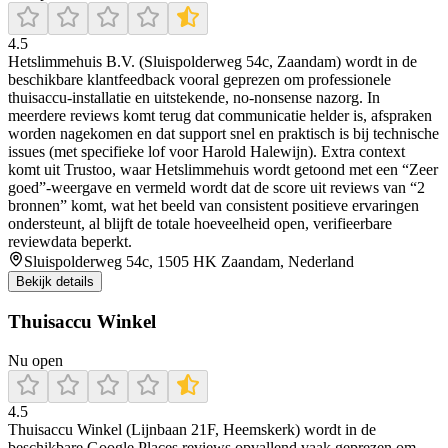
4.5
Hetslimmehuis B.V. (Sluispolderweg 54c, Zaandam) wordt in de
beschikbare klantfeedback vooral geprezen om professionele
thuisaccu-installatie en uitstekende, no-nonsense nazorg. In
meerdere reviews komt terug dat communicatie helder is, afspraken
worden nagekomen en dat support snel en praktisch is bij technische
issues (met specifieke lof voor Harold Halewijn). Extra context
komt uit Trustoo, waar Hetslimmehuis wordt getoond met een “Zeer
goed”-weergave en vermeld wordt dat de score uit reviews van “2
bronnen” komt, wat het beeld van consistent positieve ervaringen
ondersteunt, al blijft de totale hoeveelheid open, verifieerbare
reviewdata beperkt.
Sluispolderweg 54c, 1505 HK Zaandam, Nederland
Bekijk details
Thuisaccu Winkel
Nu open
4.5
Thuisaccu Winkel (Lijnbaan 21F, Heemskerk) wordt in de
beschikbare Google Places reviews opvallend vaak geprezen om