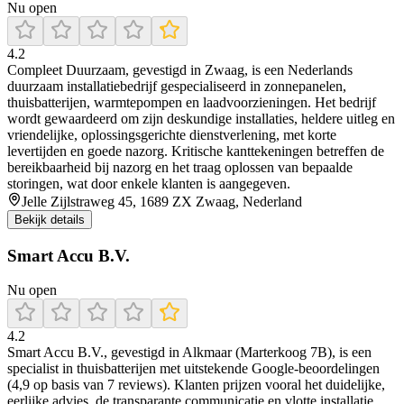
Nu open
4.2
Compleet Duurzaam, gevestigd in Zwaag, is een Nederlands
duurzaam installatiebedrijf gespecialiseerd in zonnepanelen,
thuisbatterijen, warmtepompen en laadvoorzieningen. Het bedrijf
wordt gewaardeerd om zijn deskundige installaties, heldere uitleg en
vriendelijke, oplossingsgerichte dienstverlening, met korte
levertijden en goede nazorg. Kritische kanttekeningen betreffen de
bereikbaarheid bij nazorg en het traag oplossen van bepaalde
storingen, wat door enkele klanten is aangegeven.
Jelle Zijlstraweg 45, 1689 ZX Zwaag, Nederland
Bekijk details
Smart Accu B.V.
Nu open
4.2
Smart Accu B.V., gevestigd in Alkmaar (Marterkoog 7B), is een
specialist in thuisbatterijen met uitstekende Google-beoordelingen
(4,9 op basis van 7 reviews). Klanten prijzen vooral het duidelijke,
eerlijke advies, de transparante communicatie en vlotte installatie.