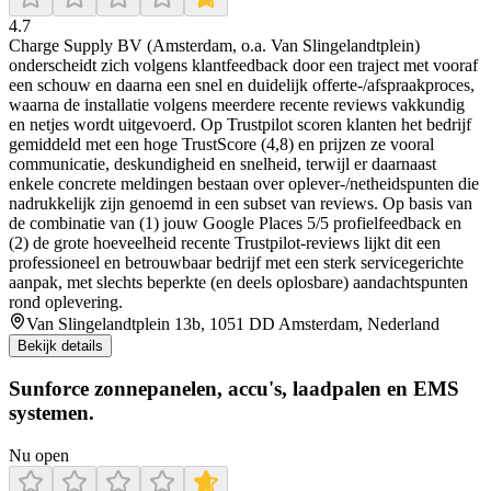
4.7
Charge Supply BV (Amsterdam, o.a. Van Slingelandtplein)
onderscheidt zich volgens klantfeedback door een traject met vooraf
een schouw en daarna een snel en duidelijk offerte-/afspraakproces,
waarna de installatie volgens meerdere recente reviews vakkundig
en netjes wordt uitgevoerd. Op Trustpilot scoren klanten het bedrijf
gemiddeld met een hoge TrustScore (4,8) en prijzen ze vooral
communicatie, deskundigheid en snelheid, terwijl er daarnaast
enkele concrete meldingen bestaan over oplever-/netheidspunten die
na­drukkelijk zijn genoemd in een subset van reviews. Op basis van
de combinatie van (1) jouw Google Places 5/5 profielfeedback en
(2) de grote hoeveelheid recente Trustpilot-reviews lijkt dit een
professioneel en betrouwbaar bedrijf met een sterk servicegerichte
aanpak, met slechts beperkte (en deels oplosbare) aandachtspunten
rond oplevering.
Van Slingelandtplein 13b, 1051 DD Amsterdam, Nederland
Bekijk details
Sunforce zonnepanelen, accu's, laadpalen en EMS
systemen.
Nu open