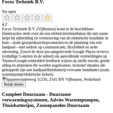
Focus Techniek B.V.
Nu open
4.2
Focus Techniek B.V. (Vijfhuizen) komt in de beschikbare
klantreacties sterk over als een elektricien/installateur die met name
helpt bij uitbreiding en vernieuwing van de elektrische installatie in
huis—zoals groepenkast/stopcontacten en de plaatsing van een
laadpaal—met nadruk op communicatie, flexibiliteit en nette
uitvoering. Zowel de door jou aangeleverde Google Places reviews
(voltallige 5-sterren in de subset) als aanvullende vermeldingen op
Trustoo/Google-embedded feedback wijzen op snelle reactie, goede
uitleg en afspraken die worden nagekomen, inclusief situaties die
gekoppeld zijn aan laadpaal/thuisbatterij-verwante installaties (zoals
warmtepomp/elektrische koken).
Spaarnwouderweg 1123S, 2141 BN Vijfhuizen, Nederland
Bekijk details
Compleet Duurzaam - Duurzame
verwarmingssystemen, Advies Warmtepompen,
Thuisbatterijen, Zonnepanelen Duurzaam