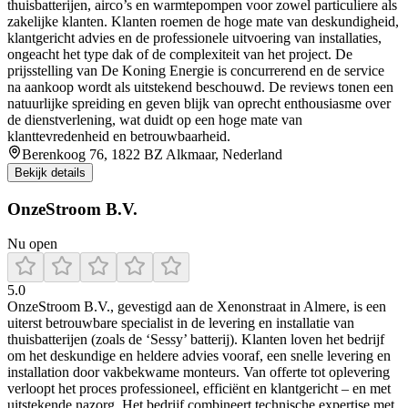
thuisbatterijen, airco’s en warmtepompen voor zowel particuliere als
zakelijke klanten. Klanten roemen de hoge mate van deskundigheid,
klantgericht advies en de professionele uitvoering van installaties,
ongeacht het type dak of de complexiteit van het project. De
prijsstelling van De Koning Energie is concurrerend en de service
na aankoop wordt als uitstekend beschouwd. De reviews tonen een
natuurlijke spreiding en geven blijk van oprecht enthousiasme over
de dienstverlening, wat duidt op een hoge mate van
klanttevredenheid en betrouwbaarheid.
Berenkoog 76, 1822 BZ Alkmaar, Nederland
Bekijk details
OnzeStroom B.V.
Nu open
5.0
OnzeStroom B.V., gevestigd aan de Xenonstraat in Almere, is een
uiterst betrouwbare specialist in de levering en installatie van
thuisbatterijen (zoals de ‘Sessy’ batterij). Klanten loven het bedrijf
om het deskundige en heldere advies vooraf, een snelle levering en
installation door vakbekwame monteurs. Van offerte tot oplevering
verloopt het proces professioneel, efficiënt en klantgericht – en met
uitstekende nazorg. Het bedrijf combineert technische expertise met