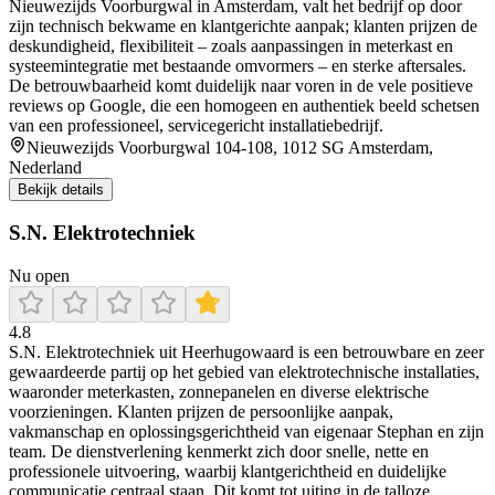
Nieuwezijds Voorburgwal in Amsterdam, valt het bedrijf op door
zijn technisch bekwame en klantgerichte aanpak; klanten prijzen de
deskundigheid, flexibiliteit – zoals aanpassingen in meterkast en
systeemintegratie met bestaande omvormers – en sterke aftersales.
De betrouwbaarheid komt duidelijk naar voren in de vele positieve
reviews op Google, die een homogeen en authentiek beeld schetsen
van een professioneel, servicegericht installatiebedrijf.
Nieuwezijds Voorburgwal 104-108, 1012 SG Amsterdam,
Nederland
Bekijk details
S.N. Elektrotechniek
Nu open
4.8
S.N. Elektrotechniek uit Heerhugowaard is een betrouwbare en zeer
gewaardeerde partij op het gebied van elektrotechnische installaties,
waaronder meterkasten, zonnepanelen en diverse elektrische
voorzieningen. Klanten prijzen de persoonlijke aanpak,
vakmanschap en oplossingsgerichtheid van eigenaar Stephan en zijn
team. De dienstverlening kenmerkt zich door snelle, nette en
professionele uitvoering, waarbij klantgerichtheid en duidelijke
communicatie centraal staan. Dit komt tot uiting in de talloze