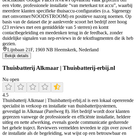
een vlotte, professionele installatie “van meterkast tot accu”, waarbij
meerdere klanten specifieke thuisaccu-configuraties (o.a. Sigenergy
met omvormer/NOODSTROOM) en positieve nazorg noemen. Op
basis van de dataset die je aanleverde scoort het bedrijf zeer hoog
(23 reviews met een gemiddelde van 5 sterren) en komt
contactbegeleiding en meedenken terug in de feedback, zonder
duidelijke signalen van nep-reviews in de tekstfragmenten die ik heb
gezien.
Lijnbaan 21F, 1969 NB Heemskerk, Nederland
Bekijk details
Thuisbatterij Alkmaar | Thuisbatterij-erbij.nl
Nu open
4.5
Thuisbatterij Alkmaar | Thuisbatterij‑erbij.nl is een lokaal opererende
specialist in verkoop en installatie van thuisbatterijsystemen,
gevestigd in Alkmaar (Parelweg 8). Het bedrijf wordt door klanten
geprezen vanwege de professionele en efficiënte installatie, heldere
uitleg en nette afwerking, evenals goede communicatie gedurende
het gehele traject. Reviewers vermelden tevreden te zijn over zowel
de installatie als de begeleiding, wat wijst op een betrouwbaar en