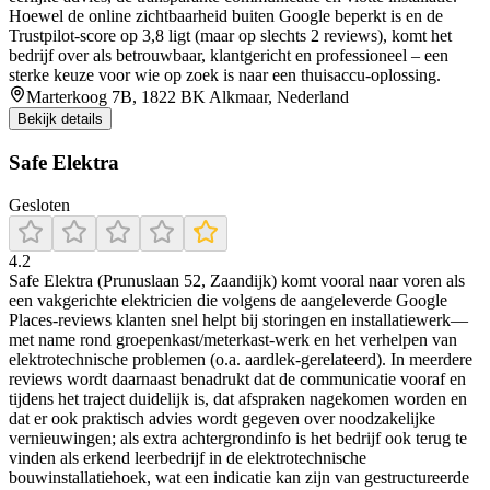
Hoewel de online zichtbaarheid buiten Google beperkt is en de
Trustpilot-score op 3,8 ligt (maar op slechts 2 reviews), komt het
bedrijf over als betrouwbaar, klantgericht en professioneel – een
sterke keuze voor wie op zoek is naar een thuisaccu-oplossing.
Marterkoog 7B, 1822 BK Alkmaar, Nederland
Bekijk details
Safe Elektra
Gesloten
4.2
Safe Elektra (Prunuslaan 52, Zaandijk) komt vooral naar voren als
een vakgerichte elektricien die volgens de aangeleverde Google
Places-reviews klanten snel helpt bij storingen en installatiewerk—
met name rond groepenkast/meterkast-werk en het verhelpen van
elektrotechnische problemen (o.a. aardlek-gerelateerd). In meerdere
reviews wordt daarnaast benadrukt dat de communicatie vooraf en
tijdens het traject duidelijk is, dat afspraken nagekomen worden en
dat er ook praktisch advies wordt gegeven over noodzakelijke
vernieuwingen; als extra achtergrondinfo is het bedrijf ook terug te
vinden als erkend leerbedrijf in de elektrotechnische
bouwinstallatiehoek, wat een indicatie kan zijn van gestructureerde