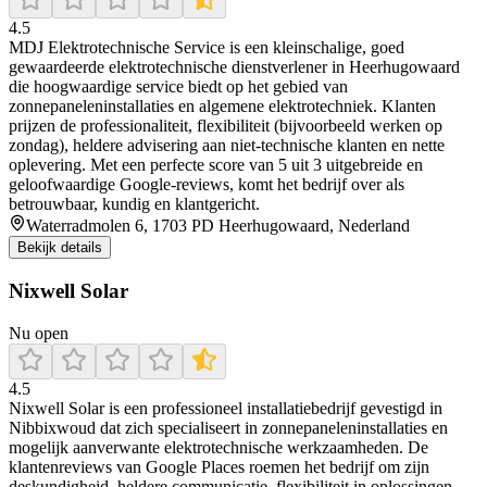
4.5
MDJ Elektrotechnische Service is een kleinschalige, goed
gewaardeerde elektrotechnische dienstverlener in Heerhugowaard
die hoogwaardige service biedt op het gebied van
zonnepaneleninstallaties en algemene elektrotechniek. Klanten
prijzen de professionaliteit, flexibiliteit (bijvoorbeeld werken op
zondag), heldere advisering aan niet-technische klanten en nette
oplevering. Met een perfecte score van 5 uit 3 uitgebreide en
geloofwaardige Google-reviews, komt het bedrijf over als
betrouwbaar, kundig en klantgericht.
Waterradmolen 6, 1703 PD Heerhugowaard, Nederland
Bekijk details
Nixwell Solar
Nu open
4.5
Nixwell Solar is een professioneel installatiebedrijf gevestigd in
Nibbixwoud dat zich specialiseert in zonnepaneleninstallaties en
mogelijk aanverwante elektrotechnische werkzaamheden. De
klantenreviews van Google Places roemen het bedrijf om zijn
deskundigheid, heldere communicatie, flexibiliteit in oplossingen