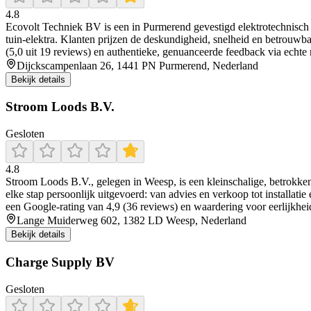
4.8
Ecovolt Techniek BV is een in Purmerend gevestigd elektrotechnisch i
tuin‑elektra. Klanten prijzen de deskundigheid, snelheid en betrouwb
(5,0 uit 19 reviews) en authentieke, genuanceerde feedback via echte na
Dijckscampenlaan 26, 1441 PN Purmerend, Nederland
Bekijk details
Stroom Loods B.V.
Gesloten
4.8
Stroom Loods B.V., gelegen in Weesp, is een kleinschalige, betrokken
elke stap persoonlijk uitgevoerd: van advies en verkoop tot installat
een Google-rating van 4,9 (36 reviews) en waardering voor eerlijkheid,
Lange Muiderweg 602, 1382 LD Weesp, Nederland
Bekijk details
Charge Supply BV
Gesloten