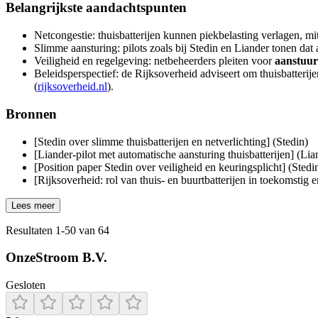
Belangrijkste aandachtspunten
Netcongestie: thuisbatterijen kunnen piekbelasting verlagen, mi
Slimme aansturing: pilots zoals bij Stedin en Liander tonen dat 
Veiligheid en regelgeving: netbeheerders pleiten voor
aanstuur
Beleidsperspectief: de Rijksoverheid adviseert om thuisbatterij
(
rijksoverheid.nl
).
Bronnen
[Stedin over slimme thuisbatterijen en netverlichting] (Stedin)
[Liander-pilot met automatische aansturing thuisbatterijen] (Lia
[Position paper Stedin over veiligheid en keuringsplicht] (Stedi
[Rijksoverheid: rol van thuis- en buurtbatterijen in toekomstig
Lees meer
Resultaten
1
-
50
van
64
OnzeStroom B.V.
Gesloten