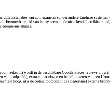
dige installaties van zonnepanelen (onder andere Enphase-systemen) m
s de betrouwbaarheid van het systeem en de uitstekende bereikbaarhei
 energie-installaties.
room-zeker.nl) wordt in de beschikbare Google Places-reviews vrijwel u
n van laadpaal(s), extra contactdozen en het afmonteren van een HomeWi
arheid hoog, al is de online footprint in de (toegestane) externe bronne