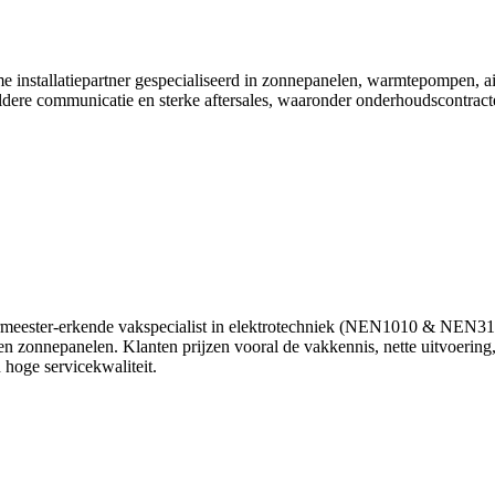
e installatiepartner gespecialiseerd in zonnepanelen, warmtepompen, airc
ere communicatie en sterke aftersales, waaronder onderhoudscontracten.
rmeester‑erkende vakspecialist in elektrotechniek (NEN1010 & NEN3140)
en zonnepanelen. Klanten prijzen vooral de vakkennis, nette uitvoering,
hoge servicekwaliteit.