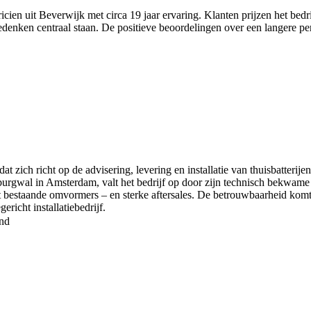
ien uit Beverwijk met circa 19 jaar ervaring. Klanten prijzen het bedri
ken centraal staan. De positieve beoordelingen over een langere per
at zich richt op de advisering, levering en installatie van thuisbatter
rgwal in Amsterdam, valt het bedrijf op door zijn technisch bekwame e
met bestaande omvormers – en sterke aftersales. De betrouwbaarheid komt
richt installatiebedrijf.
nd