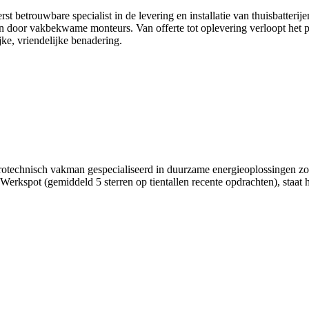
 betrouwbare specialist in de levering en installatie van thuisbatterijen
on door vakbekwame monteurs. Van offerte tot oplevering verloopt het pr
jke, vriendelijke benadering.
rotechnisch vakman gespecialiseerd in duurzame energieoplossingen zoa
 Werkspot (gemiddeld 5 sterren op tientallen recente opdrachten), staa