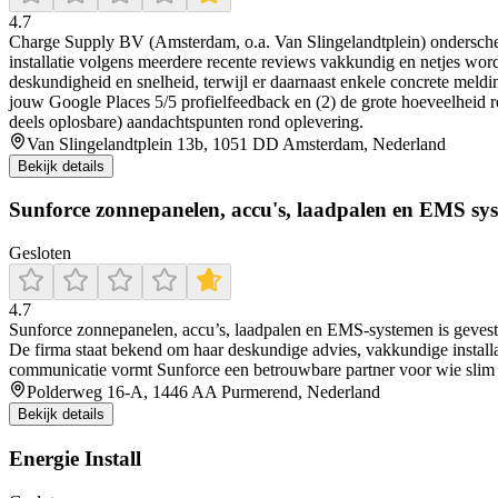
4.7
Charge Supply BV (Amsterdam, o.a. Van Slingelandtplein) onderscheid
installatie volgens meerdere recente reviews vakkundig en netjes word
deskundigheid en snelheid, terwijl er daarnaast enkele concrete meld
jouw Google Places 5/5 profielfeedback en (2) de grote hoeveelheid rec
deels oplosbare) aandachtspunten rond oplevering.
Van Slingelandtplein 13b, 1051 DD Amsterdam, Nederland
Bekijk details
Sunforce zonnepanelen, accu's, laadpalen en EMS sy
Gesloten
4.7
Sunforce zonnepanelen, accu’s, laadpalen en EMS-systemen is gevestigd
De firma staat bekend om haar deskundige advies, vakkundige installati
communicatie vormt Sunforce een betrouwbare partner voor wie slim 
Polderweg 16-A, 1446 AA Purmerend, Nederland
Bekijk details
Energie Install