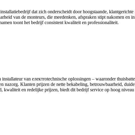
nstallatiebedrijf dat zich onderscheidt door hoogstaande, klantgerich
aarheid van de monteurs, die meedenken, afspraken stipt nakomen en in s
men toont het bedrijf consistent kwaliteit en professionaliteit.
 installateur van електrotechnische oplossingen – waaronder thuisbatt
ie en nazorg. Klanten prijzen de nette bekabeling, betrouwbaarheid, duid
 kwaliteit en redelijke prijzen, biedt dit bedrijf service op hoog nivea