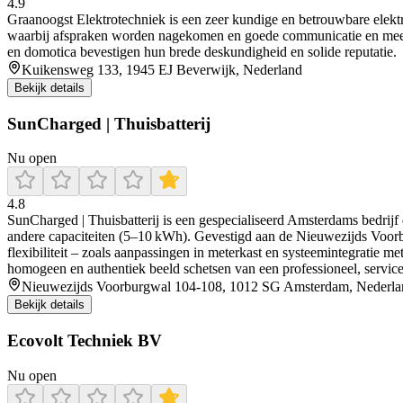
4.9
Graanoogst Elektrotechniek is een zeer kundige en betrouwbare elektric
waarbij afspraken worden nagekomen en goede communicatie en meeden
en domotica bevestigen hun brede deskundigheid en solide reputatie.
Kuikensweg 133, 1945 EJ Beverwijk, Nederland
Bekijk details
SunCharged | Thuisbatterij
Nu open
4.8
SunCharged | Thuisbatterij is een gespecialiseerd Amsterdams bedrijf d
andere capaciteiten (5–10 kWh). Gevestigd aan de Nieuwezijds Voorbu
flexibiliteit – zoals aanpassingen in meterkast en systeemintegratie 
homogeen en authentiek beeld schetsen van een professioneel, servicege
Nieuwezijds Voorburgwal 104-108, 1012 SG Amsterdam, Nederla
Bekijk details
Ecovolt Techniek BV
Nu open