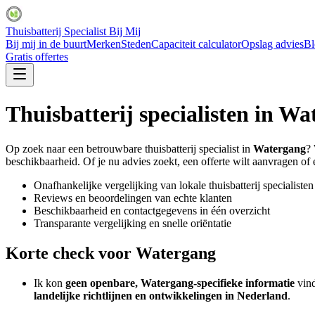
Thuisbatterij Specialist Bij Mij
Bij mij in de buurt
Merken
Steden
Capaciteit calculator
Opslag advies
Bl
Gratis offertes
Thuisbatterij specialisten in
Wat
Op zoek naar een betrouwbare thuisbatterij specialist in
Watergang
? 
beschikbaarheid. Of je nu advies zoekt, een offerte wilt aanvragen of ee
Onafhankelijke vergelijking van lokale thuisbatterij specialisten
Reviews en beoordelingen van echte klanten
Beschikbaarheid en contactgegevens in één overzicht
Transparante vergelijking en snelle oriëntatie
Korte check voor
Watergang
Ik kon
geen openbare, Watergang-specifieke informatie
vind
landelijke richtlijnen en ontwikkelingen in Nederland
.