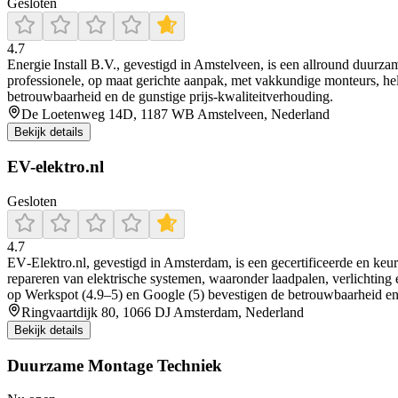
Gesloten
4.7
Energie Install B.V., gevestigd in Amstelveen, is een allround duurzam
professionele, op maat gerichte aanpak, met vakkundige monteurs, held
betrouwbaarheid en de gunstige prijs-kwaliteitverhouding.
De Loetenweg 14D, 1187 WB Amstelveen, Nederland
Bekijk details
EV-elektro.nl
Gesloten
4.7
EV‑Elektro.nl, gevestigd in Amsterdam, is een gecertificeerde en keu
repareren van elektrische systemen, waaronder laadpalen, verlichting 
op Werkspot (4.9–5) en Google (5) bevestigen de betrouwbaarheid en 
Ringvaartdijk 80, 1066 DJ Amsterdam, Nederland
Bekijk details
Duurzame Montage Techniek