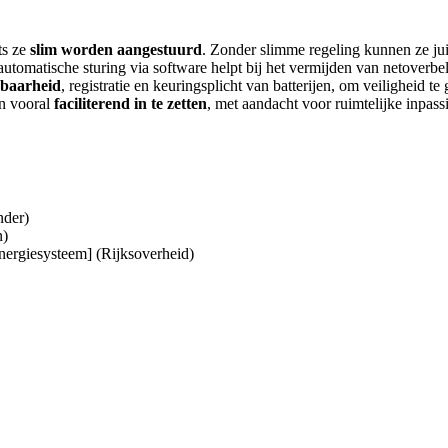
ts ze
slim worden aangestuurd
. Zonder slimme regeling kunnen ze jui
automatische sturing via software helpt bij het vermijden van netoverbel
baarheid
, registratie en keuringsplicht van batterijen, om veiligheid 
en vooral
faciliterend in te zetten
, met aandacht voor ruimtelijke inpass
nder)
n)
 energiesysteem] (Rijksoverheid)