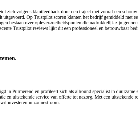
t zich volgens klantfeedback door een traject met vooraf een schouw e
t uitgevoerd. Op Trustpilot scoren klanten het bedrijf gemiddeld met e
ingen bestaan over oplever-/netheidspunten die na­drukkelijk zijn genoe
ente Trustpilot-reviews lijkt dit een professioneel en betrouwbaar bedr
stemen.
 in Purmerend en profileert zich als allround specialist in duurzame e
e en uitstekende service van offerte tot nazorg. Met een uitstekende rep
wil investeren in zonnestroom.