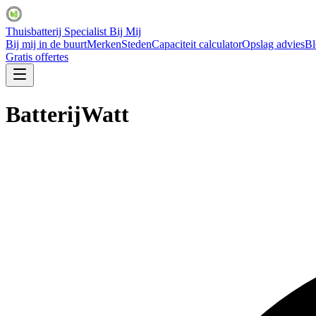
Thuisbatterij Specialist Bij Mij
Bij mij in de buurt
Merken
Steden
Capaciteit calculator
Opslag advies
Bl
Gratis offertes
BatterijWatt