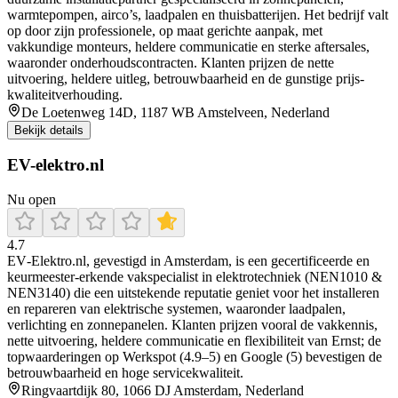
warmtepompen, airco’s, laadpalen en thuisbatterijen. Het bedrijf valt
op door zijn professionele, op maat gerichte aanpak, met
vakkundige monteurs, heldere communicatie en sterke aftersales,
waaronder onderhoudscontracten. Klanten prijzen de nette
uitvoering, heldere uitleg, betrouwbaarheid en de gunstige prijs-
kwaliteitverhouding.
De Loetenweg 14D, 1187 WB Amstelveen, Nederland
Bekijk details
EV-elektro.nl
Nu open
4.7
EV‑Elektro.nl, gevestigd in Amsterdam, is een gecertificeerde en
keurmeester‑erkende vakspecialist in elektrotechniek (NEN1010 &
NEN3140) die een uitstekende reputatie geniet voor het installeren
en repareren van elektrische systemen, waaronder laadpalen,
verlichting en zonnepanelen. Klanten prijzen vooral de vakkennis,
nette uitvoering, heldere communicatie en flexibiliteit van Ernst; de
topwaarderingen op Werkspot (4.9–5) en Google (5) bevestigen de
betrouwbaarheid en hoge servicekwaliteit.
Ringvaartdijk 80, 1066 DJ Amsterdam, Nederland