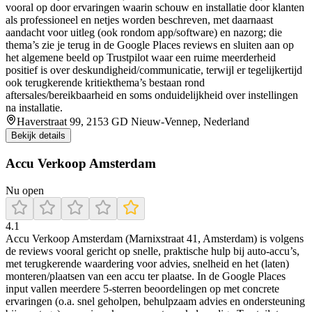
vooral op door ervaringen waarin schouw en installatie door klanten
als professioneel en netjes worden beschreven, met daarnaast
aandacht voor uitleg (ook rondom app/software) en nazorg; die
thema’s zie je terug in de Google Places reviews en sluiten aan op
het algemene beeld op Trustpilot waar een ruime meerderheid
positief is over deskundigheid/communicatie, terwijl er tegelijkertijd
ook terugkerende kritiekthema’s bestaan rond
aftersales/bereikbaarheid en soms onduidelijkheid over instellingen
na installatie.
Haverstraat 99, 2153 GD Nieuw-Vennep, Nederland
Bekijk details
Accu Verkoop Amsterdam
Nu open
4.1
Accu Verkoop Amsterdam (Marnixstraat 41, Amsterdam) is volgens
de reviews vooral gericht op snelle, praktische hulp bij auto-accu’s,
met terugkerende waardering voor advies, snelheid en het (laten)
monteren/plaatsen van een accu ter plaatse. In de Google Places
input vallen meerdere 5-sterren beoordelingen op met concrete
ervaringen (o.a. snel geholpen, behulpzaam advies en ondersteuning