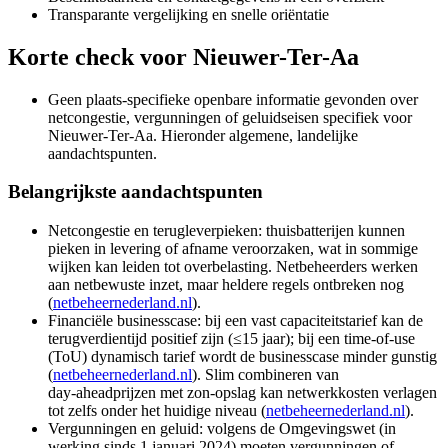
Transparante vergelijking en snelle oriëntatie
Korte check voor
Nieuwer-Ter-Aa
Geen plaats‑specifieke openbare informatie gevonden over
netcongestie, vergunningen of geluidseisen specifiek voor
Nieuwer‑Ter‑Aa. Hieronder algemene, landelijke
aandachtspunten.
Belangrijkste aandachtspunten
Netcongestie en terugleverpieken: thuisbatterijen kunnen
pieken in levering of afname veroorzaken, wat in sommige
wijken kan leiden tot overbelasting. Netbeheerders werken
aan netbewuste inzet, maar heldere regels ontbreken nog
(
netbeheernederland.nl
).
Financiële businesscase: bij een vast capaciteitstarief kan de
terugverdientijd positief zijn (≤15 jaar); bij een time‑of‑use
(ToU) dynamisch tarief wordt de businesscase minder gunstig
(
netbeheernederland.nl
). Slim combineren van
day‑aheadprijzen met zon-opslag kan netwerkkosten verlagen
tot zelfs onder het huidige niveau (
netbeheernederland.nl
).
Vergunningen en geluid: volgens de Omgevingswet (in
werking sinds 1 januari 2024) moeten vergunningen of