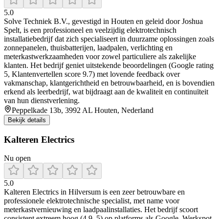
5.0
Solve Techniek B.V., gevestigd in Houten en geleid door Joshua
Spelt, is een professioneel en veelzijdig elektrotechnisch
installatiebedrijf dat zich specialiseert in duurzame oplossingen zoals
zonnepanelen, thuisbatterijen, laadpalen, verlichting en
meterkastwerkzaamheden voor zowel particuliere als zakelijke
klanten. Het bedrijf geniet uitstekende beoordelingen (Google rating
5, Klantenvertellen score 9.7) met lovende feedback over
vakmanschap, klantgerichtheid en betrouwbaarheid, en is bovendien
erkend als leerbedrijf, wat bijdraagt aan de kwaliteit en continuïteit
van hun dienstverlening.
Peppelkade 13b, 3992 AL Houten, Nederland
Bekijk details
Kalteren Electrics
Nu open
5.0
Kalteren Electrics in Hilversum is een zeer betrouwbare en
professionele elektrotechnische specialist, met name voor
meterkastvernieuwing en laadpaalinstallaties. Het bedrijf scoort
consistent extreem hoog (4.9–5) op platforms als Google, Werkspot