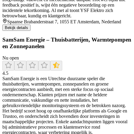
feedback positief is, wijst één negatieve beoordeling op een
incidentele tekortkoming. Al met al toont YSF Elektro zich
betrouwbaar, kundig en klantgericht.
Spaanse Brabanderstraat 7, 1055 ET Amsterdam, Nederland
Bekijk details
SamSam Energie – Thuisbatterijen, Warmtepompen
en Zonnepanelen
Nu open
4.5
SamSam Energie is een Utrechtse duurzame speler die
thuisbatterijen, warmtepompen, zonnepanelen en groene
energiecontracten aanbiedt, met een sterke focus op sociaal
ondernemerschap. Klanten prijzen met name de heldere
communicatie, vakkundige en nette installaties, het
gebruiksvriendelijke monitoringssysteem en de betrokken nazorg.
Het bedrijf scoort hoog op onafhankelijke platforms als Google en
Trustoo, en onderscheidt zich bovendien door investeringen in
maatschappelijke projecten. Enkele aandachtspunten liggen vooral
bij administratieve processen en klantenservice rond
energiecontracten, waar verbetering mogelijk is.