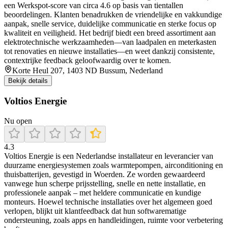
een Werkspot‑score van circa 4.6 op basis van tientallen
beoordelingen. Klanten benadrukken de vriendelijke en vakkundige
aanpak, snelle service, duidelijke communicatie en sterke focus op
kwaliteit en veiligheid. Het bedrijf biedt een breed assortiment aan
elektrotechnische werkzaamheden—van laadpalen en meterkasten
tot renovaties en nieuwe installaties—en weet dankzij consistente,
contextrijke feedback geloofwaardig over te komen.
Korte Heul 207, 1403 ND Bussum, Nederland
Bekijk details
Voltios Energie
Nu open
4.3
Voltios Energie is een Nederlandse installateur en leverancier van
duurzame energiesystemen zoals warmtepompen, airconditioning en
thuisbatterijen, gevestigd in Woerden. Ze worden gewaardeerd
vanwege hun scherpe prijsstelling, snelle en nette installatie, en
professionele aanpak – met heldere communicatie en kundige
monteurs. Hoewel technische installaties over het algemeen goed
verlopen, blijkt uit klantfeedback dat hun softwarematige
ondersteuning, zoals apps en handleidingen, ruimte voor verbetering