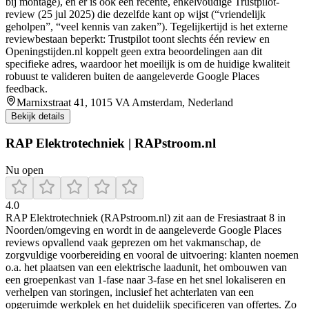
bij montage), en er is ook een recente, enkelvoudige Trustpilot-
review (25 jul 2025) die dezelfde kant op wijst (“vriendelijk
geholpen”, “veel kennis van zaken”). Tegelijkertijd is het externe
reviewbestaan beperkt: Trustpilot toont slechts één review en
Openingstijden.nl koppelt geen extra beoordelingen aan dit
specifieke adres, waardoor het moeilijk is om de huidige kwaliteit
robuust te valideren buiten de aangeleverde Google Places
feedback.
Marnixstraat 41, 1015 VA Amsterdam, Nederland
Bekijk details
RAP Elektrotechniek | RAPstroom.nl
Nu open
4.0
RAP Elektrotechniek (RAPstroom.nl) zit aan de Fresiastraat 8 in
Noorden/omgeving en wordt in de aangeleverde Google Places
reviews opvallend vaak geprezen om het vakmanschap, de
zorgvuldige voorbereiding en vooral de uitvoering: klanten noemen
o.a. het plaatsen van een elektrische laadunit, het ombouwen van
een groepenkast van 1-fase naar 3-fase en het snel lokaliseren en
verhelpen van storingen, inclusief het achterlaten van een
opgeruimde werkplek en het duidelijk specificeren van offertes. Zo