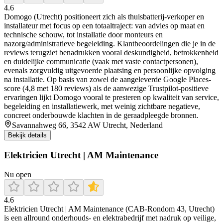
4.6
Domogo (Utrecht) positioneert zich als thuisbatterij-verkoper en
installateur met focus op een totaaltraject: van advies op maat en
technische schouw, tot installatie door monteurs en
nazorg/administratieve begeleiding. Klantbeoordelingen die je in de
reviews terugziet benadrukken vooral deskundigheid, betrokkenheid
en duidelijke communicatie (vaak met vaste contactpersonen),
evenals zorgvuldig uitgevoerde plaatsing en persoonlijke opvolging
na installatie. Op basis van zowel de aangeleverde Google Places-
score (4,8 met 180 reviews) als de aanwezige Trustpilot-positieve
ervaringen lijkt Domogo vooral te presteren op kwaliteit van service,
begeleiding en installatiewerk, met weinig zichtbare negatieve,
concreet onderbouwde klachten in de geraadpleegde bronnen.
Savannahweg 66, 3542 AW Utrecht, Nederland
Bekijk details
Elektricien Utrecht | AM Maintenance
Nu open
4.6
Elektricien Utrecht | AM Maintenance (CAB-Rondom 43, Utrecht)
is een allround onderhouds- en elektrabedrijf met nadruk op veilige,