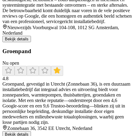
systeemintegratie met bestaande omvormers – en sterke aftersales.
De betrouwbaarheid komt duidelijk naar voren in de vele positieve
reviews op Google, die een homogeen en authentiek beeld schetsen
van een professioneel, servicegericht installatiebedrijf.
Nieuwezijds Voorburgwal 104-108, 1012 SG Amsterdam,
Nederland
Bekijk details
Groenpand
Nu open
4.8
Groenpand, gevestigd in Utrecht (Zonnebaan 36), is een duurzaam
installatiebedrijf dat integraal advies en uitvoering biedt voor
zonnepanelen, warmtepompen, thuisbatterijen, groendaken en
isolatie. Met een sterke reputatie—onderstreept door een 4,6
Google-score en een 9,6 Trustoo-beoordeling—blinken zij uit in
persoonlijke begeleiding, deskundige installatie door eigen
medewerkers en milieubewuste totaaloplossingen, waarbij geen
losse partijen nodig zijn.
Zonnebaan 36, 3542 EE Utrecht, Nederland
Bekijk details