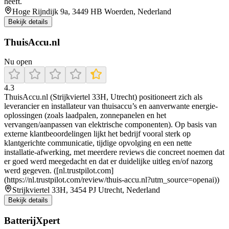
heeft.
Hoge Rijndijk 9a, 3449 HB Woerden, Nederland
Bekijk details
ThuisAccu.nl
Nu open
4.3
ThuisAccu.nl (Strijkviertel 33H, Utrecht) positioneert zich als
leverancier en installateur van thuisaccu’s en aanverwante energie-
oplossingen (zoals laadpalen, zonnepanelen en het
vervangen/aanpassen van elektrische componenten). Op basis van
externe klantbeoordelingen lijkt het bedrijf vooral sterk op
klantgerichte communicatie, tijdige opvolging en een nette
installatie-afwerking, met meerdere reviews die concreet noemen dat
er goed werd meegedacht en dat er duidelijke uitleg en/of nazorg
werd gegeven. ([nl.trustpilot.com]
(https://nl.trustpilot.com/review/thuis-accu.nl?utm_source=openai))
Strijkviertel 33H, 3454 PJ Utrecht, Nederland
Bekijk details
BatterijXpert