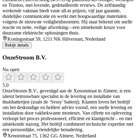
en Trustoo, met lovende, gedetailleerde reviews. De zelfstandig
werkende vakman biedt vaste all‑in prijzen, vijf jaar garantie,
duidelijke communicatie en werkt met hoogwaardige materialen
volgens de nieuwste veiligheidsnormen. Hij staat bekend om snelle
reactie en nette, veilige afwerking—een uitstekende keuze voor
duurzame elektrische oplossingen thuis.
Koningsstraat 59, 1211 NK Hilversum, Nederland
Bekijk details
OnzeStroom B.V.
Nu open
5.0
OnzeStroom B.V., gevestigd aan de Xenonstraat in Almere, is een
uiterst betrouwbare specialist in de levering en installatie van
thuisbatterijen (zoals de ‘Sessy’ batterij). Klanten loven het bedrijf
om het deskundige en heldere advies vooraf, een snelle levering en
installation door vakbekwame monteurs. Van offerte tot oplevering
verloopt het proces professioneel, efficiënt en klantgericht – en met
uitstekende nazorg. Het bedrijf combineert technische expertise met
een persoonlijke, vriendelijke benadering.
Xenonstraat 75, 1362 GG Almere, Nederland