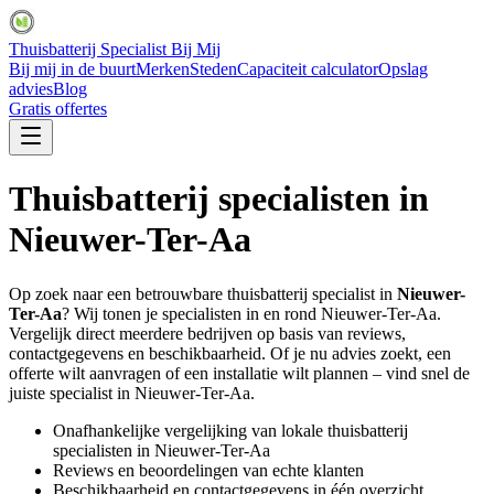
Thuisbatterij Specialist Bij Mij
Bij mij in de buurt
Merken
Steden
Capaciteit calculator
Opslag
advies
Blog
Gratis offertes
Thuisbatterij specialisten in
Nieuwer-Ter-Aa
Op zoek naar een betrouwbare thuisbatterij specialist in
Nieuwer-
Ter-Aa
? Wij tonen je specialisten in en rond
Nieuwer-Ter-Aa
.
Vergelijk direct meerdere bedrijven op basis van reviews,
contactgegevens en beschikbaarheid. Of je nu advies zoekt, een
offerte wilt aanvragen of een installatie wilt plannen – vind snel de
juiste specialist in
Nieuwer-Ter-Aa
.
Onafhankelijke vergelijking van lokale thuisbatterij
specialisten in
Nieuwer-Ter-Aa
Reviews en beoordelingen van echte klanten
Beschikbaarheid en contactgegevens in één overzicht