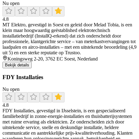
Nu open
4.8
MT Elektro, gevestigd in Soest en geleid door Melad Tobia, is een
klein maar hoogwaardig geëstablished elektrotechnisch
installatiebedrijf (InstallQ‑erkend) dat zich onderscheidt door
professionele, klantgerichte service – van meterkastvervangingen tot
laadpalen en airco-installaties – met een uitstekende beoordeling (4,9
uit 5) en een sterke reputatie op Trustoo.
Koningsweg 2-20, 3762 EC Soest, Nederland
Bekijk details
FDY Installaties
Nu open
4.8
FDY Installaties, gevestigd in IJsselstein, is een gespecialiseerd
familiebedrijf in zonne-energie-installaties en thuisbatterijsystemen
met ruime ervaring als elektricien. Ze onderscheiden zich door
uitstekende service, snelle en deskundige installatie, heldere
communicatie en aantrekkelijke prijs-kwaliteitverhouding. Klanten
waarderen hun oplossingsgerichte aanpak, betrokkenheid en