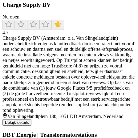
Charge Supply BV
Nu open
4.7
Charge Supply BV (Amsterdam, o.a. Van Slingelandtplein)
onderscheidt zich volgens klantfeedback door een traject met vooraf
een schouw en daarna een snel en duidelijk offerte-/afspraakproces,
waarna de installatie volgens meerdere recente reviews vakkundig
en netjes wordt uitgevoerd. Op Trustpilot scoren klanten het bedrijf
gemiddeld met een hoge TrustScore (4,8) en prijzen ze vooral
communicatie, deskundigheid en snelheid, terwijl er daarnaast
enkele concrete meldingen bestaan over oplever-/netheidspunten die
na­drukkelijk zijn genoemd in een subset van reviews. Op basis van
de combinatie van (1) jouw Google Places 5/5 profielfeedback en
(2) de grote hoeveelheid recente Trustpilot-reviews lijkt dit een
professioneel en betrouwbaar bedrijf met een sterk servicegerichte
aanpak, met slechts beperkte (en deels oplosbare) aandachtspunten
rond oplevering.
Van Slingelandtplein 13b, 1051 DD Amsterdam, Nederland
Bekijk details
DBT Energie | Transformatorstations