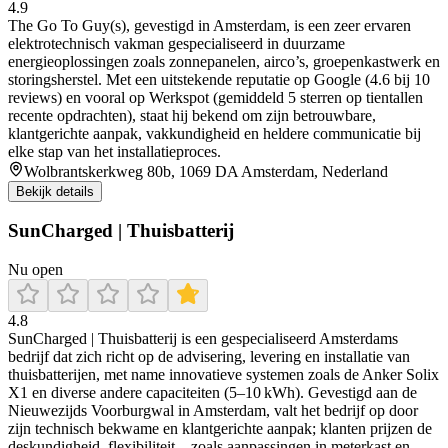
4.9
The Go To Guy(s), gevestigd in Amsterdam, is een zeer ervaren
elektrotechnisch vakman gespecialiseerd in duurzame
energieoplossingen zoals zonnepanelen, airco’s, groepenkastwerk en
storingsherstel. Met een uitstekende reputatie op Google (4.6 bij 10
reviews) en vooral op Werkspot (gemiddeld 5 sterren op tientallen
recente opdrachten), staat hij bekend om zijn betrouwbare,
klantgerichte aanpak, vakkundigheid en heldere communicatie bij
elke stap van het installatieproces.
Wolbrantskerkweg 80b, 1069 DA Amsterdam, Nederland
Bekijk details
SunCharged | Thuisbatterij
Nu open
4.8
SunCharged | Thuisbatterij is een gespecialiseerd Amsterdams
bedrijf dat zich richt op de advisering, levering en installatie van
thuisbatterijen, met name innovatieve systemen zoals de Anker Solix
X1 en diverse andere capaciteiten (5–10 kWh). Gevestigd aan de
Nieuwezijds Voorburgwal in Amsterdam, valt het bedrijf op door
zijn technisch bekwame en klantgerichte aanpak; klanten prijzen de
deskundigheid, flexibiliteit – zoals aanpassingen in meterkast en