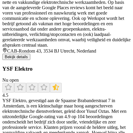
nette en vakkundige elektrotechnische werkzaamheden. Op basis
van de aangeleverde Google Places reviews komt het beeld naar
voren van professioneel en nauwkeurig werk met goede
communicatie en schone oplevering. Ook op Werkspot wordt het
bedrijf getoond als vakman met hoge beoordelingen en een
serviceaanbod dat onder andere groepenkasten, elektra-
uitbreidingen, verlichting/stopcontacten en (ook) laadpaal-
gerelateerde werkzaamheden omvat, waarbij veiligheid en duidelijke
afspraken centraal staan.
CAB-Rondom 43, 3534 BJ Utrecht, Nederland
Bekijk details
YSF Elektro
Nu open
4.5
YSF Elektro, gevestigd aan de Spaanse Brabanderstraat 7 in
Amsterdam, is een kleinschalige maar hoog aangeschreven
elektrotechnische dienstverlener, geleid door Yusuf Oztas. Met een
uitzonderlijke Google-rating van 4.9 op 104 beoordelingen
onderscheidt het bedrijf zich door snelle, vriendelijke en zeer
professionele service. Klanten prijzen vooral de heldere uitleg, het
zorgvuldige vakwerk en meedenkende aanpak. Hoewel bijna alle