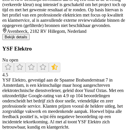
(verkeerde kleur) nog intensief is geschakeld om het project toch op
tijd en met het gewenste resultaat af te ronden. Op basis hiervan is
het profiel van een professionele elektricien met focus op kwaliteit
en klantservice, al is aanvullende externe reviewvalidatie binnen de
opgegeven (gefilterde) bronnen niet beschikbaar gevonden.
Avenbeeck, 2182 RV Hillegom, Nederland
Bekijk details
YSF Elektro
Nu open
4.5
YSF Elektro, gevestigd aan de Spaanse Brabanderstraat 7 in
Amsterdam, is een kleinschalige maar hoog aangeschreven
elektrotechnische dienstverlener, geleid door Yusuf Oztas. Met een
uitzonderlijke Google-rating van 4.9 op 104 beoordelingen
onderscheidt het bedrijf zich door snelle, vriendelijke en zeer
professionele service. Klanten prijzen vooral de heldere uitleg, het
zorgvuldige vakwerk en meedenkende aanpak. Hoewel bijna alle
feedback positief is, wijst één negatieve beoordeling op een
incidentele tekortkoming. Al met al toont YSF Elektro zich
betrouwbaar, kundig en klantgericht.