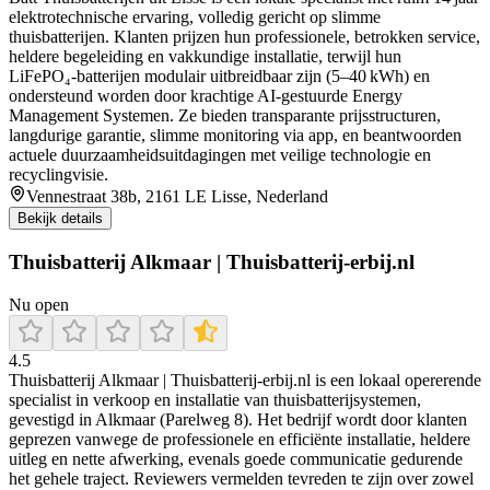
elektrotechnische ervaring, volledig gericht op slimme
thuisbatterijen. Klanten prijzen hun professionele, betrokken service,
heldere begeleiding en vakkundige installatie, terwijl hun
LiFePO₄‑batterijen modulair uitbreidbaar zijn (5–40 kWh) en
ondersteund worden door krachtige AI‑gestuurde Energy
Management Systemen. Ze bieden transparante prijsstructuren,
langdurige garantie, slimme monitoring via app, en beantwoorden
actuele duurzaamheidsuitdagingen met veilige technologie en
recyclingvisie.
Vennestraat 38b, 2161 LE Lisse, Nederland
Bekijk details
Thuisbatterij Alkmaar | Thuisbatterij-erbij.nl
Nu open
4.5
Thuisbatterij Alkmaar | Thuisbatterij‑erbij.nl is een lokaal opererende
specialist in verkoop en installatie van thuisbatterijsystemen,
gevestigd in Alkmaar (Parelweg 8). Het bedrijf wordt door klanten
geprezen vanwege de professionele en efficiënte installatie, heldere
uitleg en nette afwerking, evenals goede communicatie gedurende
het gehele traject. Reviewers vermelden tevreden te zijn over zowel