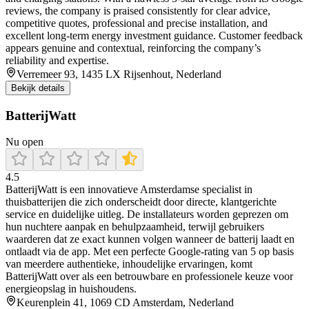
reviews, the company is praised consistently for clear advice,
competitive quotes, professional and precise installation, and
excellent long‑term energy investment guidance. Customer feedback
appears genuine and contextual, reinforcing the company’s
reliability and expertise.
Verremeer 93, 1435 LX Rijsenhout, Nederland
Bekijk details
BatterijWatt
Nu open
4.5
BatterijWatt is een innovatieve Amsterdamse specialist in
thuisbatterijen die zich onderscheidt door directe, klantgerichte
service en duidelijke uitleg. De installateurs worden geprezen om
hun nuchtere aanpak en behulpzaamheid, terwijl gebruikers
waarderen dat ze exact kunnen volgen wanneer de batterij laadt en
ontlaadt via de app. Met een perfecte Google-rating van 5 op basis
van meerdere authentieke, inhoudelijke ervaringen, komt
BatterijWatt over als een betrouwbare en professionele keuze voor
energieopslag in huishoudens.
Keurenplein 41, 1069 CD Amsterdam, Nederland