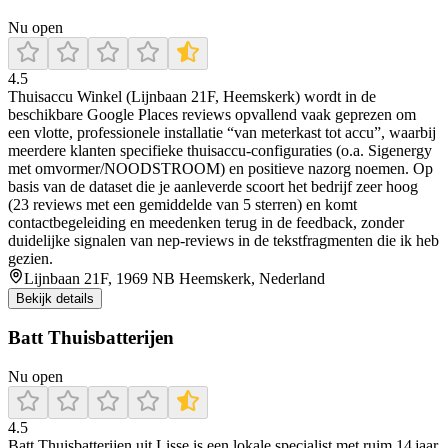
Nu open
4.5
Thuisaccu Winkel (Lijnbaan 21F, Heemskerk) wordt in de
beschikbare Google Places reviews opvallend vaak geprezen om
een vlotte, professionele installatie “van meterkast tot accu”, waarbij
meerdere klanten specifieke thuisaccu-configuraties (o.a. Sigenergy
met omvormer/NOODSTROOM) en positieve nazorg noemen. Op
basis van de dataset die je aanleverde scoort het bedrijf zeer hoog
(23 reviews met een gemiddelde van 5 sterren) en komt
contactbegeleiding en meedenken terug in de feedback, zonder
duidelijke signalen van nep-reviews in de tekstfragmenten die ik heb
gezien.
Lijnbaan 21F, 1969 NB Heemskerk, Nederland
Bekijk details
Batt Thuisbatterijen
Nu open
4.5
Batt Thuisbatterijen uit Lisse is een lokale specialist met ruim 14 jaar