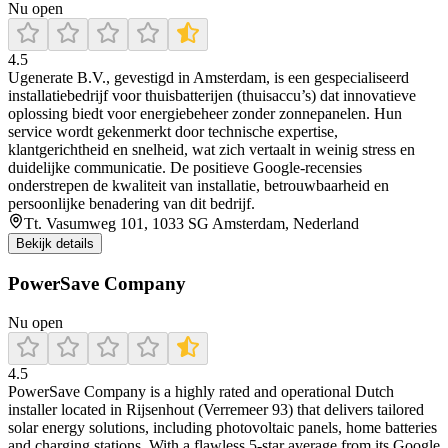
Nu open
4.5
Ugenerate B.V., gevestigd in Amsterdam, is een gespecialiseerd
installatiebedrijf voor thuisbatterijen (thuisaccu’s) dat innovatieve
oplossing biedt voor energiebeheer zonder zonnepanelen. Hun
service wordt gekenmerkt door technische expertise,
klantgerichtheid en snelheid, wat zich vertaalt in weinig stress en
duidelijke communicatie. De positieve Google-recensies
onderstrepen de kwaliteit van installatie, betrouwbaarheid en
persoonlijke benadering van dit bedrijf.
Tt. Vasumweg 101, 1033 SG Amsterdam, Nederland
Bekijk details
PowerSave Company
Nu open
4.5
PowerSave Company is a highly rated and operational Dutch
installer located in Rijsenhout (Verremeer 93) that delivers tailored
solar energy solutions, including photovoltaic panels, home batteries
and charging stations. With a flawless 5‑star average from its Google