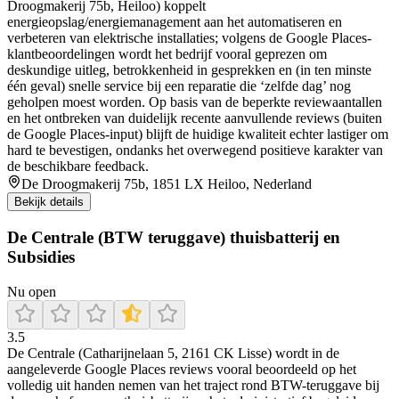
Droogmakerij 75b, Heiloo) koppelt
energieopslag/energiemanagement aan het automatiseren en
verbeteren van elektrische installaties; volgens de Google Places-
klantbeoordelingen wordt het bedrijf vooral geprezen om
deskundige uitleg, betrokkenheid in gesprekken en (in ten minste
één geval) snelle service bij een reparatie die ‘zelfde dag’ nog
geholpen moest worden. Op basis van de beperkte reviewaantallen
en het ontbreken van duidelijk recente aanvullende reviews (buiten
de Google Places-input) blijft de huidige kwaliteit echter lastiger om
hard te bevestigen, ondanks het overwegend positieve karakter van
de beschikbare feedback.
De Droogmakerij 75b, 1851 LX Heiloo, Nederland
Bekijk details
De Centrale (BTW teruggave) thuisbatterij en
Subsidies
Nu open
3.5
De Centrale (Catharijnelaan 5, 2161 CK Lisse) wordt in de
aangeleverde Google Places reviews vooral beoordeeld op het
volledig uit handen nemen van het traject rond BTW-teruggave bij