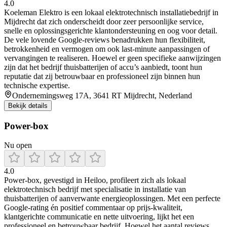
4.0
Koeleman Elektro is een lokaal elektrotechnisch installatiebedrijf in
Mijdrecht dat zich onderscheidt door zeer persoonlijke service,
snelle en oplossingsgerichte klantondersteuning en oog voor detail.
De vele lovende Google-reviews benadrukken hun flexibiliteit,
betrokkenheid en vermogen om ook last-minute aanpassingen of
vervangingen te realiseren. Hoewel er geen specifieke aanwijzingen
zijn dat het bedrijf thuisbatterijen of accu’s aanbiedt, toont hun
reputatie dat zij betrouwbaar en professioneel zijn binnen hun
technische expertise.
Ondernemingsweg 17A, 3641 RT Mijdrecht, Nederland
Bekijk details
Power-box
Nu open
4.0
Power‑box, gevestigd in Heiloo, profileert zich als lokaal
elektrotechnisch bedrijf met specialisatie in installatie van
thuisbatterijen of aanverwante energieoplossingen. Met een perfecte
Google‑rating én positief commentaar op prijs‑kwaliteit,
klantgerichte communicatie en nette uitvoering, lijkt het een
professioneel en betrouwbaar bedrijf. Hoewel het aantal reviews