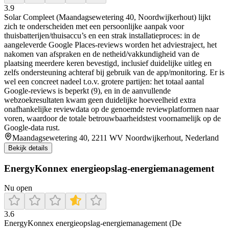
3.9
Solar Compleet (Maandagsewetering 40, Noordwijkerhout) lijkt
zich te onderscheiden met een persoonlijke aanpak voor
thuisbatterijen/thuisaccu’s en een strak installatieproces: in de
aangeleverde Google Places-reviews worden het adviestraject, het
nakomen van afspraken en de netheid/vakkundigheid van de
plaatsing meerdere keren bevestigd, inclusief duidelijke uitleg en
zelfs ondersteuning achteraf bij gebruik van de app/monitoring. Er is
wel een concreet nadeel t.o.v. grotere partijen: het totaal aantal
Google-reviews is beperkt (9), en in de aanvullende
webzoekresultaten kwam geen duidelijke hoeveelheid extra
onafhankelijke reviewdata op de genoemde reviewplatformen naar
voren, waardoor de totale betrouwbaarheidstest voornamelijk op de
Google-data rust.
Maandagsewetering 40, 2211 WV Noordwijkerhout, Nederland
Bekijk details
EnergyKonnex energieopslag-energiemanagement
Nu open
3.6
EnergyKonnex energieopslag-energiemanagement (De