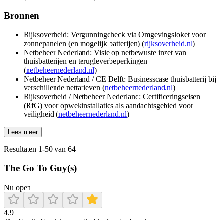
Bronnen
Rijksoverheid: Vergunningcheck via Omgevingsloket voor
zonnepanelen (en mogelijk batterijen) (
rijksoverheid.nl
)
Netbeheer Nederland: Visie op netbewuste inzet van
thuisbatterijen en terugleverbeperkingen
(
netbeheernederland.nl
)
Netbeheer Nederland / CE Delft: Businesscase thuisbatterij bij
verschillende nettarieven (
netbeheernederland.nl
)
Rijksoverheid / Netbeheer Nederland: Certificeringseisen
(RfG) voor opwekinstallaties als aandachtsgebied voor
veiligheid (
netbeheernederland.nl
)
Lees meer
Resultaten
1
-
50
van
64
The Go To Guy(s)
Nu open
4.9