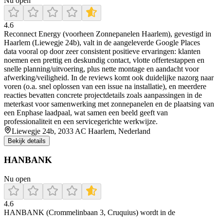
Nu open
4.6
Reconnect Energy (voorheen Zonnepanelen Haarlem), gevestigd in
Haarlem (Liewegje 24b), valt in de aangeleverde Google Places
data vooral op door zeer consistent positieve ervaringen: klanten
noemen een prettig en deskundig contact, vlotte offertestappen en
snelle planning/uitvoering, plus nette montage en aandacht voor
afwerking/veiligheid. In de reviews komt ook duidelijke nazorg naar
voren (o.a. snel oplossen van een issue na installatie), en meerdere
reacties bevatten concrete projectdetails zoals aanpassingen in de
meterkast voor samenwerking met zonnepanelen en de plaatsing van
een Enphase laadpaal, wat samen een beeld geeft van
professionaliteit en een servicegerichte werkwijze.
Liewegje 24b, 2033 AC Haarlem, Nederland
Bekijk details
HANBANK
Nu open
4.6
HANBANK (Crommelinbaan 3, Cruquius) wordt in de