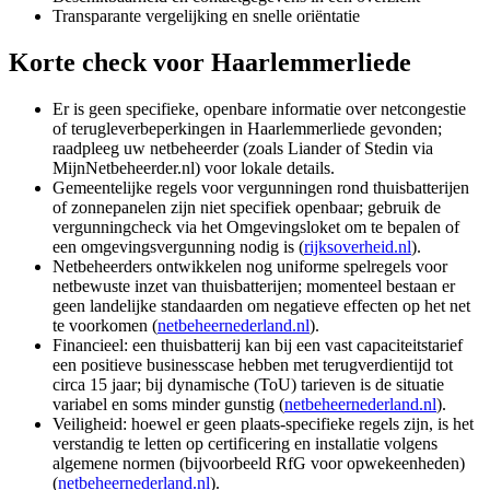
Transparante vergelijking en snelle oriëntatie
Korte check voor
Haarlemmerliede
Er is geen specifieke, openbare informatie over netcongestie
of terugleverbeperkingen in Haarlemmerliede gevonden;
raadpleeg uw netbeheerder (zoals Liander of Stedin via
MijnNetbeheerder.nl) voor lokale details.
Gemeentelijke regels voor vergunningen rond thuisbatterijen
of zonnepanelen zijn niet specifiek openbaar; gebruik de
vergunningcheck via het Omgevingsloket om te bepalen of
een omgevingsvergunning nodig is (
rijksoverheid.nl
).
Netbeheerders ontwikkelen nog uniforme spelregels voor
netbewuste inzet van thuisbatterijen; momenteel bestaan er
geen landelijke standaarden om negatieve effecten op het net
te voorkomen (
netbeheernederland.nl
).
Financieel: een thuisbatterij kan bij een vast capaciteitstarief
een positieve businesscase hebben met terugverdientijd tot
circa 15 jaar; bij dynamische (ToU) tarieven is de situatie
variabel en soms minder gunstig (
netbeheernederland.nl
).
Veiligheid: hoewel er geen plaats-specifieke regels zijn, is het
verstandig te letten op certificering en installatie volgens
algemene normen (bijvoorbeeld RfG voor opwekeenheden)
(
netbeheernederland.nl
).