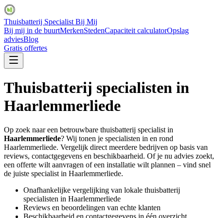
Thuisbatterij Specialist Bij Mij
Bij mij in de buurt
Merken
Steden
Capaciteit calculator
Opslag
advies
Blog
Gratis offertes
Thuisbatterij specialisten in
Haarlemmerliede
Op zoek naar een betrouwbare thuisbatterij specialist in
Haarlemmerliede
? Wij tonen je specialisten in en rond
Haarlemmerliede
. Vergelijk direct meerdere bedrijven op basis van
reviews, contactgegevens en beschikbaarheid. Of je nu advies zoekt,
een offerte wilt aanvragen of een installatie wilt plannen – vind snel
de juiste specialist in
Haarlemmerliede
.
Onafhankelijke vergelijking van lokale thuisbatterij
specialisten in
Haarlemmerliede
Reviews en beoordelingen van echte klanten
Beschikbaarheid en contactgegevens in één overzicht