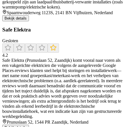
gekoppeld zijn aan laadpaal/thuisbatterij-verwante installaties (zoals
warmtepomp/elektrische koken).
Spaarnwouderweg 1123S, 2141 BN Vijfhuizen, Nederland
Bekijk details
Safe Elektra
Gesloten
4.2
Safe Elektra (Prunuslaan 52, Zaandijk) komt vooral naar voren als
een vakgerichte elektricien die volgens de aangeleverde Google
Places-reviews klanten snel helpt bij storingen en installatiewerk—
met name rond groepenkast/meterkast-werk en het verhelpen van
elektrotechnische problemen (o.a. aardlek-gerelateerd). In meerdere
reviews wordt daarnaast benadrukt dat de communicatie vooraf en
tijdens het traject duidelijk is, dat afspraken nagekomen worden en
dat er ook praktisch advies wordt gegeven over noodzakelijke
vernieuwingen; als extra achtergrondinfo is het bedrijf ook terug te
vinden als erkend leerbedrijf in de elektrotechnische
bouwinstallatiehoek, wat een indicatie kan zijn van gestructureerde
werkbegeleiding.
Prunuslaan 52, 1544 PR Zaandijk, Nederland