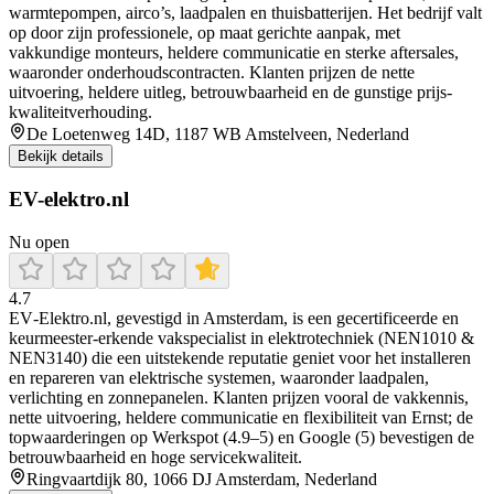
warmtepompen, airco’s, laadpalen en thuisbatterijen. Het bedrijf valt
op door zijn professionele, op maat gerichte aanpak, met
vakkundige monteurs, heldere communicatie en sterke aftersales,
waaronder onderhoudscontracten. Klanten prijzen de nette
uitvoering, heldere uitleg, betrouwbaarheid en de gunstige prijs-
kwaliteitverhouding.
De Loetenweg 14D, 1187 WB Amstelveen, Nederland
Bekijk details
EV-elektro.nl
Nu open
4.7
EV‑Elektro.nl, gevestigd in Amsterdam, is een gecertificeerde en
keurmeester‑erkende vakspecialist in elektrotechniek (NEN1010 &
NEN3140) die een uitstekende reputatie geniet voor het installeren
en repareren van elektrische systemen, waaronder laadpalen,
verlichting en zonnepanelen. Klanten prijzen vooral de vakkennis,
nette uitvoering, heldere communicatie en flexibiliteit van Ernst; de
topwaarderingen op Werkspot (4.9–5) en Google (5) bevestigen de
betrouwbaarheid en hoge servicekwaliteit.
Ringvaartdijk 80, 1066 DJ Amsterdam, Nederland