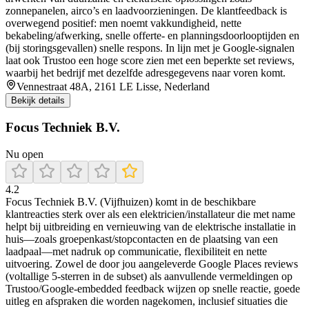
zonnepanelen, airco’s en laadvoorzieningen. De klantfeedback is
overwegend positief: men noemt vakkundigheid, nette
bekabeling/afwerking, snelle offerte- en planningsdoorlooptijden en
(bij storingsgevallen) snelle respons. In lijn met je Google-signalen
laat ook Trustoo een hoge score zien met een beperkte set reviews,
waarbij het bedrijf met dezelfde adresgegevens naar voren komt.
Vennestraat 48A, 2161 LE Lisse, Nederland
Bekijk details
Focus Techniek B.V.
Nu open
4.2
Focus Techniek B.V. (Vijfhuizen) komt in de beschikbare
klantreacties sterk over als een elektricien/installateur die met name
helpt bij uitbreiding en vernieuwing van de elektrische installatie in
huis—zoals groepenkast/stopcontacten en de plaatsing van een
laadpaal—met nadruk op communicatie, flexibiliteit en nette
uitvoering. Zowel de door jou aangeleverde Google Places reviews
(voltallige 5-sterren in de subset) als aanvullende vermeldingen op
Trustoo/Google-embedded feedback wijzen op snelle reactie, goede
uitleg en afspraken die worden nagekomen, inclusief situaties die