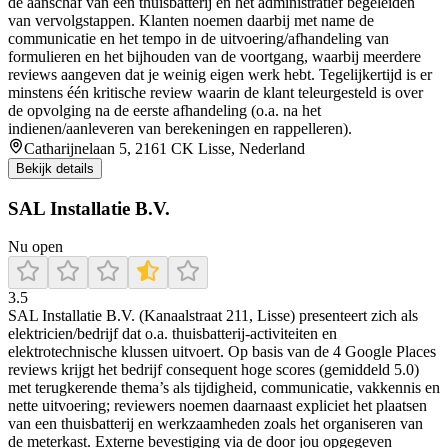
de aanschaf van een thuisbatterij en het administratief begeleiden
van vervolgstappen. Klanten noemen daarbij met name de
communicatie en het tempo in de uitvoering/afhandeling van
formulieren en het bijhouden van de voortgang, waarbij meerdere
reviews aangeven dat je weinig eigen werk hebt. Tegelijkertijd is er
minstens één kritische review waarin de klant teleurgesteld is over
de opvolging na de eerste afhandeling (o.a. na het
indienen/aanleveren van berekeningen en rappelleren).
Catharijnelaan 5, 2161 CK Lisse, Nederland
Bekijk details
SAL Installatie B.V.
Nu open
3.5
SAL Installatie B.V. (Kanaalstraat 211, Lisse) presenteert zich als
elektricien/bedrijf dat o.a. thuisbatterij-activiteiten en
elektrotechnische klussen uitvoert. Op basis van de 4 Google Places
reviews krijgt het bedrijf consequent hoge scores (gemiddeld 5.0)
met terugkerende thema’s als tijdigheid, communicatie, vakkennis en
nette uitvoering; reviewers noemen daarnaast expliciet het plaatsen
van een thuisbatterij en werkzaamheden zoals het organiseren van
de meterkast. Externe bevestiging via de door jou opgegeven