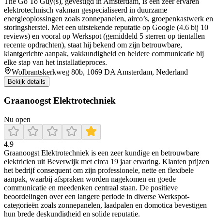
The Go To Guy(s), gevestigd in Amsterdam, is een zeer ervaren
elektrotechnisch vakman gespecialiseerd in duurzame
energieoplossingen zoals zonnepanelen, airco’s, groepenkastwerk en
storingsherstel. Met een uitstekende reputatie op Google (4.6 bij 10
reviews) en vooral op Werkspot (gemiddeld 5 sterren op tientallen
recente opdrachten), staat hij bekend om zijn betrouwbare,
klantgerichte aanpak, vakkundigheid en heldere communicatie bij
elke stap van het installatieproces.
Wolbrantskerkweg 80b, 1069 DA Amsterdam, Nederland
Bekijk details
Graanoogst Elektrotechniek
Nu open
4.9
Graanoogst Elektrotechniek is een zeer kundige en betrouwbare
elektricien uit Beverwijk met circa 19 jaar ervaring. Klanten prijzen
het bedrijf consequent om zijn professionele, nette en flexibele
aanpak, waarbij afspraken worden nagekomen en goede
communicatie en meedenken centraal staan. De positieve
beoordelingen over een langere periode in diverse Werkspot-
categorieën zoals zonnepanelen, laadpalen en domotica bevestigen
hun brede deskundigheid en solide reputatie.