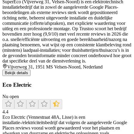
SuperEco (Vijverweg 31, Velsen-Noord) is een elektrotechnisch
installatiebedrijf dat in zowel de aangeleverde Google Places-
beoordelingen als externe reviews sterk wordt gepositioneerd
richting nette, beheerst uitgevoerde installatie en duidelijke
communicatie (offerte/afspraken), met expliciete waardering voor
uitleg en een professionele montage. Op Trustoo scoort het bedrijf
bovendien zeer hoog (9,9/10) met veel recente reviews in 2026 die
o.a. snelle/efficiënte uitvoering en goede bereikbaarheid/nazorg na
plaatsing benoemen, wat wijst op een consistente klantbeleving rond
(minstens) laadpaal-installaties; voor thuisbatterijen/thuisaccu’s is in
de gevonden broninformatie minder concreet onderbouwd hoe groot
dat specifieke deel van de dienstverlening is.
Vijverweg 31, 1951 MS Velsen-Noord, Nederland
Bekijk details
Eco Electric
Nu open
4.4
Eco Electric (Vennestraat 48A, Lisse) is een
installatie-/elektriciteitsbedrijf dat volgens de aangeleverde Google
Places reviews vooral wordt gewaardeerd voor het plaatsen en
afwerken van duurzame en elektrische oplossingen zoals