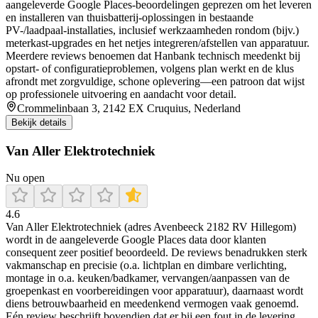
aangeleverde Google Places-beoordelingen geprezen om het leveren
en installeren van thuisbatterij-oplossingen in bestaande
PV-/laadpaal-installaties, inclusief werkzaamheden rondom (bijv.)
meterkast-upgrades en het netjes integreren/afstellen van apparatuur.
Meerdere reviews benoemen dat Hanbank technisch meedenkt bij
opstart- of configuratieproblemen, volgens plan werkt en de klus
afrondt met zorgvuldige, schone oplevering—een patroon dat wijst
op professionele uitvoering en aandacht voor detail.
Crommelinbaan 3, 2142 EX Cruquius, Nederland
Bekijk details
Van Aller Elektrotechniek
Nu open
4.6
Van Aller Elektrotechniek (adres Avenbeeck 2182 RV Hillegom)
wordt in de aangeleverde Google Places data door klanten
consequent zeer positief beoordeeld. De reviews benadrukken sterk
vakmanschap en precisie (o.a. lichtplan en dimbare verlichting,
montage in o.a. keuken/badkamer, vervangen/aanpassen van de
groepenkast en voorbereidingen voor apparatuur), daarnaast wordt
diens betrouwbaarheid en meedenkend vermogen vaak genoemd.
Eén review beschrijft bovendien dat er bij een fout in de levering