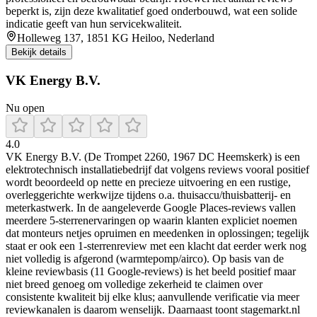
beperkt is, zijn deze kwalitatief goed onderbouwd, wat een solide
indicatie geeft van hun servicekwaliteit.
Holleweg 137, 1851 KG Heiloo, Nederland
Bekijk details
VK Energy B.V.
Nu open
4.0
VK Energy B.V. (De Trompet 2260, 1967 DC Heemskerk) is een
elektrotechnisch installatiebedrijf dat volgens reviews vooral positief
wordt beoordeeld op nette en precieze uitvoering en een rustige,
overleggerichte werkwijze tijdens o.a. thuisaccu/thuisbatterij- en
meterkastwerk. In de aangeleverde Google Places-reviews vallen
meerdere 5-sterrenervaringen op waarin klanten expliciet noemen
dat monteurs netjes opruimen en meedenken in oplossingen; tegelijk
staat er ook een 1-sterrenreview met een klacht dat eerder werk nog
niet volledig is afgerond (warmtepomp/airco). Op basis van de
kleine reviewbasis (11 Google-reviews) is het beeld positief maar
niet breed genoeg om volledige zekerheid te claimen over
consistente kwaliteit bij elke klus; aanvullende verificatie via meer
reviewkanalen is daarom wenselijk. Daarnaast toont stagemarkt.nl