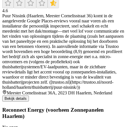
4.6
Puur Nissink (Haarlem, Meester Cornelisstraat 36) komt in de
aangeleverde Google Places-reviews vooral naar voren als een
installateur die persoonlijk inspecteert, snel schakelt en echt
meedenkt met het dak/montage—met veel lof voor communicatie en
het vinden van oplossingen tijdens de plaatsing (zoals het aanpassen
van het paneeltype en een praktische oplossing bij het doorboren
van een betonnen vloeren). In aanvullende informatie via Trustoo
wordt bovendien een hoge beoordeling (8,9) genoemd en profileert
het bedrijf zich als specialist in zonne-energie met o.a. micro-
omvormers en (volgens de profieltekst) ook
thuisbatterijsystemen/EV-laadpunten, maar in de zichtbare
reviewdetails ligt het accent vooral op zonnepanelen-installaties,
waardoor er minder direct bevestiging is van de kwaliteit van
thuisbatterijprojecten zelf. ([trustoo.nl](https://trustoo.nl/noord-
holland/haarlem/thuisbatterij/puur-nissink/))
Meester Cornelisstraat 36A, 2023 DH Haarlem, Nederland
Bekijk details
Reconnect Energy (voorheen Zonnepanelen
Haarlem)