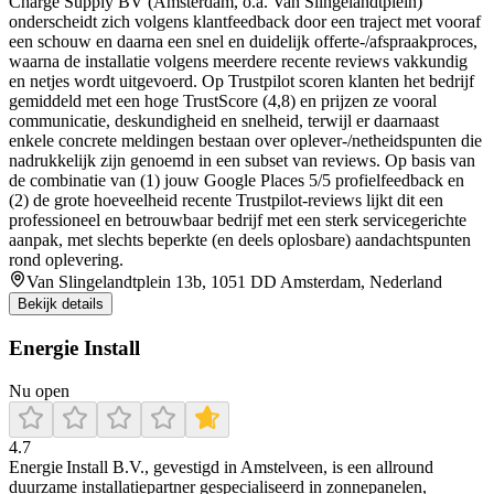
Charge Supply BV (Amsterdam, o.a. Van Slingelandtplein)
onderscheidt zich volgens klantfeedback door een traject met vooraf
een schouw en daarna een snel en duidelijk offerte-/afspraakproces,
waarna de installatie volgens meerdere recente reviews vakkundig
en netjes wordt uitgevoerd. Op Trustpilot scoren klanten het bedrijf
gemiddeld met een hoge TrustScore (4,8) en prijzen ze vooral
communicatie, deskundigheid en snelheid, terwijl er daarnaast
enkele concrete meldingen bestaan over oplever-/netheidspunten die
na­drukkelijk zijn genoemd in een subset van reviews. Op basis van
de combinatie van (1) jouw Google Places 5/5 profielfeedback en
(2) de grote hoeveelheid recente Trustpilot-reviews lijkt dit een
professioneel en betrouwbaar bedrijf met een sterk servicegerichte
aanpak, met slechts beperkte (en deels oplosbare) aandachtspunten
rond oplevering.
Van Slingelandtplein 13b, 1051 DD Amsterdam, Nederland
Bekijk details
Energie Install
Nu open
4.7
Energie Install B.V., gevestigd in Amstelveen, is een allround
duurzame installatiepartner gespecialiseerd in zonnepanelen,