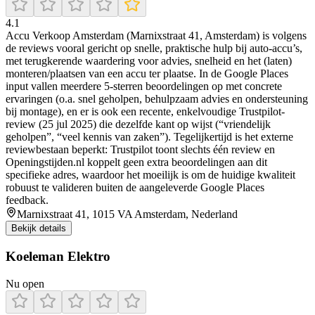
4.1
Accu Verkoop Amsterdam (Marnixstraat 41, Amsterdam) is volgens
de reviews vooral gericht op snelle, praktische hulp bij auto-accu’s,
met terugkerende waardering voor advies, snelheid en het (laten)
monteren/plaatsen van een accu ter plaatse. In de Google Places
input vallen meerdere 5-sterren beoordelingen op met concrete
ervaringen (o.a. snel geholpen, behulpzaam advies en ondersteuning
bij montage), en er is ook een recente, enkelvoudige Trustpilot-
review (25 jul 2025) die dezelfde kant op wijst (“vriendelijk
geholpen”, “veel kennis van zaken”). Tegelijkertijd is het externe
reviewbestaan beperkt: Trustpilot toont slechts één review en
Openingstijden.nl koppelt geen extra beoordelingen aan dit
specifieke adres, waardoor het moeilijk is om de huidige kwaliteit
robuust te valideren buiten de aangeleverde Google Places
feedback.
Marnixstraat 41, 1015 VA Amsterdam, Nederland
Bekijk details
Koeleman Elektro
Nu open