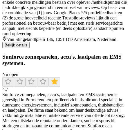
enkele concrete meldingen bestaan over oplever-/netheidspunten die
na­drukkelijk zijn genoemd in een subset van reviews. Op basis van
de combinatie van (1) jouw Google Places 5/5 profielfeedback en
(2) de grote hoeveelheid recente Trustpilot-reviews lijkt dit een
professioneel en betrouwbaar bedrijf met een sterk servicegerichte
aanpak, met slechts beperkte (en deels oplosbare) aandachtspunten
rond oplevering.
Van Slingelandtplein 13b, 1051 DD Amsterdam, Nederland
Bekijk details
Sunforce zonnepanelen, accu's, laadpalen en EMS
systemen.
Nu open
4.7
Sunforce zonnepanelen, accu’s, laadpalen en EMS-systemen is
gevestigd in Purmerend en profileert zich als allround specialist in
duurzame energiesystemen, inclusief zonnepanelen, thuisbatterijen
en laadpalen. De firma staat bekend om haar deskundige advies,
vakkundige installatie en uitstekende service van offerte tot nazorg.
Met een uitstekende reputatie onder klanten, snelle respons bij
storingen en transparante communicatie vormt Sunforce een