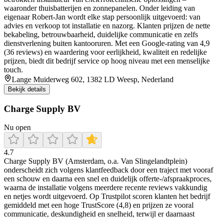
waaronder thuisbatterijen en zonnepanelen. Onder leiding van
eigenaar Robert‑Jan wordt elke stap persoonlijk uitgevoerd: van
advies en verkoop tot installatie en nazorg. Klanten prijzen de nette
bekabeling, betrouwbaarheid, duidelijke communicatie en zelfs
dienstverlening buiten kantooruren. Met een Google-rating van 4,9
(36 reviews) en waardering voor eerlijkheid, kwaliteit en redelijke
prijzen, biedt dit bedrijf service op hoog niveau met een menselijke
touch.
Lange Muiderweg 602, 1382 LD Weesp, Nederland
Bekijk details
Charge Supply BV
Nu open
4.7
Charge Supply BV (Amsterdam, o.a. Van Slingelandtplein)
onderscheidt zich volgens klantfeedback door een traject met vooraf
een schouw en daarna een snel en duidelijk offerte-/afspraakproces,
waarna de installatie volgens meerdere recente reviews vakkundig
en netjes wordt uitgevoerd. Op Trustpilot scoren klanten het bedrijf
gemiddeld met een hoge TrustScore (4,8) en prijzen ze vooral
communicatie, deskundigheid en snelheid, terwijl er daarnaast