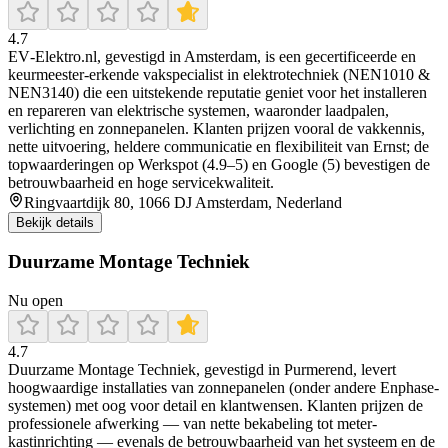
4.7
EV‑Elektro.nl, gevestigd in Amsterdam, is een gecertificeerde en
keurmeester‑erkende vakspecialist in elektrotechniek (NEN1010 &
NEN3140) die een uitstekende reputatie geniet voor het installeren
en repareren van elektrische systemen, waaronder laadpalen,
verlichting en zonnepanelen. Klanten prijzen vooral de vakkennis,
nette uitvoering, heldere communicatie en flexibiliteit van Ernst; de
topwaarderingen op Werkspot (4.9–5) en Google (5) bevestigen de
betrouwbaarheid en hoge servicekwaliteit.
Ringvaartdijk 80, 1066 DJ Amsterdam, Nederland
Bekijk details
Duurzame Montage Techniek
Nu open
4.7
Duurzame Montage Techniek, gevestigd in Purmerend, levert
hoogwaardige installaties van zonnepanelen (onder andere Enphase-
systemen) met oog voor detail en klantwensen. Klanten prijzen de
professionele afwerking — van nette bekabeling tot meter-
kastinrichting — evenals de betrouwbaarheid van het systeem en de