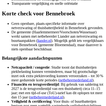
Transparante vergelijking en snelle oriëntatie
Korte check voor
Bennebroek
Geen openbare, plaats-specifieke informatie over
netverzwaring of thuisbatterijbeleid in Bennebroek gevonden.
De gemeente (Haarlemmermeer/Voorschoten/Wassenaar)
werkt samen met netbeheerder Liander aan netverzwaring en
buurtaanpakken (
liander.nl
). Mogelijk geldt iets vergelijkbaars
voor Bennebroek (gemeente Bloemendaal), maar daarover is
niets openbaar beschikbaar.
Belangrijkste aandachtspunten
Netcapaciteit / congestie
: Studie toont dat thuisbatterijen
piekbelasting kunnen verminderen, maar bij grootschalige
inzet ook extra piekinvoeding kunnen veroorzaken – tot 30 %
meer gedurende korte periodes (
netbeheernederland.nl
).
Financiën en terugverdientijd
: Bij gebruik van saldering tot
2027 is de terugverdientijd van een thuisbatterij circa 11–15
jaar; met een tijd-of-use (ToU)-tarief kan dit oplopen tot meer
dan 15 jaar (
netbeheernederland.nl
).
Veiligheid & certificering
: Voor thuis- of buurtbatterijen
bestaan nog geen wettelijk vastgelegde veiligheidsrichtlijnen