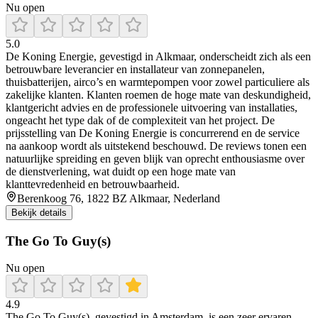
Nu open
5.0
De Koning Energie, gevestigd in Alkmaar, onderscheidt zich als een
betrouwbare leverancier en installateur van zonnepanelen,
thuisbatterijen, airco’s en warmtepompen voor zowel particuliere als
zakelijke klanten. Klanten roemen de hoge mate van deskundigheid,
klantgericht advies en de professionele uitvoering van installaties,
ongeacht het type dak of de complexiteit van het project. De
prijsstelling van De Koning Energie is concurrerend en de service
na aankoop wordt als uitstekend beschouwd. De reviews tonen een
natuurlijke spreiding en geven blijk van oprecht enthousiasme over
de dienstverlening, wat duidt op een hoge mate van
klanttevredenheid en betrouwbaarheid.
Berenkoog 76, 1822 BZ Alkmaar, Nederland
Bekijk details
The Go To Guy(s)
Nu open
4.9
The Go To Guy(s), gevestigd in Amsterdam, is een zeer ervaren