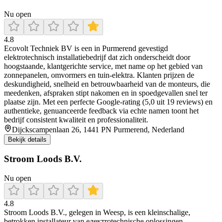
Nu open
4.8
Ecovolt Techniek BV is een in Purmerend gevestigd
elektrotechnisch installatiebedrijf dat zich onderscheidt door
hoogstaande, klantgerichte service, met name op het gebied van
zonnepanelen, omvormers en tuin‑elektra. Klanten prijzen de
deskundigheid, snelheid en betrouwbaarheid van de monteurs, die
meedenken, afspraken stipt nakomen en in spoedgevallen snel ter
plaatse zijn. Met een perfecte Google‑rating (5,0 uit 19 reviews) en
authentieke, genuanceerde feedback via echte namen toont het
bedrijf consistent kwaliteit en professionaliteit.
Dijckscampenlaan 26, 1441 PN Purmerend, Nederland
Bekijk details
Stroom Loods B.V.
Nu open
4.8
Stroom Loods B.V., gelegen in Weesp, is een kleinschalige,
betrokken installateur van електrotechnische oplossingen –