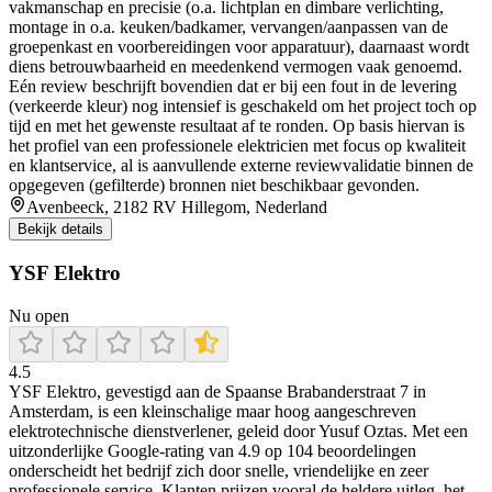
vakmanschap en precisie (o.a. lichtplan en dimbare verlichting,
montage in o.a. keuken/badkamer, vervangen/aanpassen van de
groepenkast en voorbereidingen voor apparatuur), daarnaast wordt
diens betrouwbaarheid en meedenkend vermogen vaak genoemd.
Eén review beschrijft bovendien dat er bij een fout in de levering
(verkeerde kleur) nog intensief is geschakeld om het project toch op
tijd en met het gewenste resultaat af te ronden. Op basis hiervan is
het profiel van een professionele elektricien met focus op kwaliteit
en klantservice, al is aanvullende externe reviewvalidatie binnen de
opgegeven (gefilterde) bronnen niet beschikbaar gevonden.
Avenbeeck, 2182 RV Hillegom, Nederland
Bekijk details
YSF Elektro
Nu open
4.5
YSF Elektro, gevestigd aan de Spaanse Brabanderstraat 7 in
Amsterdam, is een kleinschalige maar hoog aangeschreven
elektrotechnische dienstverlener, geleid door Yusuf Oztas. Met een
uitzonderlijke Google-rating van 4.9 op 104 beoordelingen
onderscheidt het bedrijf zich door snelle, vriendelijke en zeer
professionele service. Klanten prijzen vooral de heldere uitleg, het