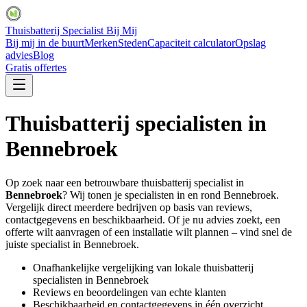
Thuisbatterij Specialist Bij Mij
Bij mij in de buurt
Merken
Steden
Capaciteit calculator
Opslag
advies
Blog
Gratis offertes
Thuisbatterij specialisten in
Bennebroek
Op zoek naar een betrouwbare thuisbatterij specialist in
Bennebroek
? Wij tonen je specialisten in en rond
Bennebroek
.
Vergelijk direct meerdere bedrijven op basis van reviews,
contactgegevens en beschikbaarheid. Of je nu advies zoekt, een
offerte wilt aanvragen of een installatie wilt plannen – vind snel de
juiste specialist in
Bennebroek
.
Onafhankelijke vergelijking van lokale thuisbatterij
specialisten in
Bennebroek
Reviews en beoordelingen van echte klanten
Beschikbaarheid en contactgegevens in één overzicht