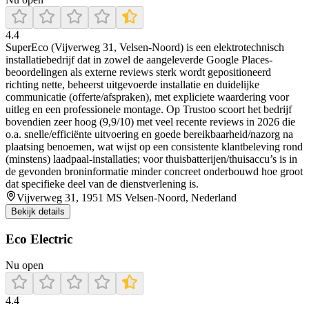
4.4
SuperEco (Vijverweg 31, Velsen-Noord) is een elektrotechnisch
installatiebedrijf dat in zowel de aangeleverde Google Places-
beoordelingen als externe reviews sterk wordt gepositioneerd
richting nette, beheerst uitgevoerde installatie en duidelijke
communicatie (offerte/afspraken), met expliciete waardering voor
uitleg en een professionele montage. Op Trustoo scoort het bedrijf
bovendien zeer hoog (9,9/10) met veel recente reviews in 2026 die
o.a. snelle/efficiënte uitvoering en goede bereikbaarheid/nazorg na
plaatsing benoemen, wat wijst op een consistente klantbeleving rond
(minstens) laadpaal-installaties; voor thuisbatterijen/thuisaccu’s is in
de gevonden broninformatie minder concreet onderbouwd hoe groot
dat specifieke deel van de dienstverlening is.
Vijverweg 31, 1951 MS Velsen-Noord, Nederland
Bekijk details
Eco Electric
Nu open
4.4