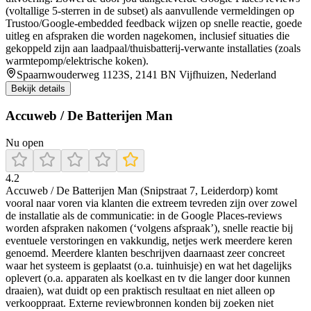
(voltallige 5-sterren in de subset) als aanvullende vermeldingen op
Trustoo/Google-embedded feedback wijzen op snelle reactie, goede
uitleg en afspraken die worden nagekomen, inclusief situaties die
gekoppeld zijn aan laadpaal/thuisbatterij-verwante installaties (zoals
warmtepomp/elektrische koken).
Spaarnwouderweg 1123S, 2141 BN Vijfhuizen, Nederland
Bekijk details
Accuweb / De Batterijen Man
Nu open
4.2
Accuweb / De Batterijen Man (Snipstraat 7, Leiderdorp) komt
vooral naar voren via klanten die extreem tevreden zijn over zowel
de installatie als de communicatie: in de Google Places-reviews
worden afspraken nakomen (‘volgens afspraak’), snelle reactie bij
eventuele verstoringen en vakkundig, netjes werk meerdere keren
genoemd. Meerdere klanten beschrijven daarnaast zeer concreet
waar het systeem is geplaatst (o.a. tuinhuisje) en wat het dagelijks
oplevert (o.a. apparaten als koelkast en tv die langer door kunnen
draaien), wat duidt op een praktisch resultaat en niet alleen op
verkooppraat. Externe reviewbronnen konden bij zoeken niet