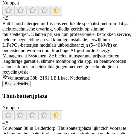
Nu open
4.5
Batt Thuisbatterijen uit Lisse is een lokale specialist met ruim 14 jaar
elektrotechnische ervaring, volledig gericht op slimme
thuisbatterijen. Klanten prijzen hun professionele, betrokken service,
heldere begeleiding en vakkundige installatie, terwijl hun
LiFePO₄‑batterijen modulair uitbreidbaar zijn (5–40 kWh) en
ondersteund worden door krachtige AI‑gestuurde Energy
Management Systemen. Ze bieden transparante prijsstructuren,
langdurige garantie, slimme monitoring via app, en beantwoorden
actuele duurzaamheidsuitdagingen met veilige technologie en
recyclingvisie.
Vennestraat 38b, 2161 LE Lisse, Nederland
Bekijk details
Thuisbatterijplaza
Nu open
4.5
Touwbaan 38 in Leiderdorp: Thuisbatterijplaza lijkt zich vooral te
richten op thuisbatterij-plaatsingen met nadruk op een vlotte, nette