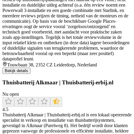
installatie en duidelijke uitleg achteraf (o.a. één review noemt een
Powerwall 3-installatie en een goede combinatie met Starlink, en
meerdere reviews prijzen de timing, netheid van de monteurs en de
communicatie). Op basis van de beschikbare Google Places-
ervaringen oogt de service vooral ‘zorgeloos/ontzorgend’ en
technisch goed voorbereid, met aandacht voor praktische zaken
zoals app-instellingen. Tegelijk is het totale reviewvolume in de
input relatief klein en ontbreken (in deze data) lagere beoordelingen
of duidelijke signalen van terugkerende problemen, waardoor de
betrouwbaarheid vooral op een beperkt (maar zeer positief)
dataprofiel leunt.
Touwbaan 38, 2352 CZ Leiderdorp, Nederland
Bekijk details
Thuisbatterij Alkmaar | Thuisbatterij-erbij.nl
Nu open
4.5
Thuisbatterij Alkmaar | Thuisbatterij‑erbij.nl is een lokaal opererende
specialist in verkoop en installatie van thuisbatterijsystemen,
gevestigd in Alkmaar (Parelweg 8). Het bedrijf wordt door klanten
geprezen vanwege de professionele en efficiënte installatie, heldere