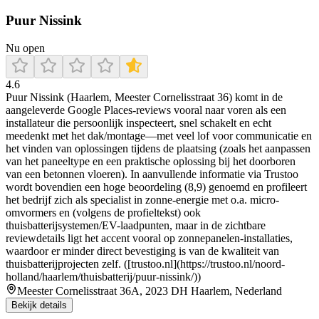
Puur Nissink
Nu open
4.6
Puur Nissink (Haarlem, Meester Cornelisstraat 36) komt in de
aangeleverde Google Places-reviews vooral naar voren als een
installateur die persoonlijk inspecteert, snel schakelt en echt
meedenkt met het dak/montage—met veel lof voor communicatie en
het vinden van oplossingen tijdens de plaatsing (zoals het aanpassen
van het paneeltype en een praktische oplossing bij het doorboren
van een betonnen vloeren). In aanvullende informatie via Trustoo
wordt bovendien een hoge beoordeling (8,9) genoemd en profileert
het bedrijf zich als specialist in zonne-energie met o.a. micro-
omvormers en (volgens de profieltekst) ook
thuisbatterijsystemen/EV-laadpunten, maar in de zichtbare
reviewdetails ligt het accent vooral op zonnepanelen-installaties,
waardoor er minder direct bevestiging is van de kwaliteit van
thuisbatterijprojecten zelf. ([trustoo.nl](https://trustoo.nl/noord-
holland/haarlem/thuisbatterij/puur-nissink/))
Meester Cornelisstraat 36A, 2023 DH Haarlem, Nederland
Bekijk details