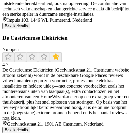
uitstekende bereikbaarheid, ook na oplevering. De combinatie van
technisch vakmanschap en klantgerichte service maakt dit bedrijf tot
een sterke speler in duurzame energie-installaties.
Impuls 103, 1446 WL Purmerend, Nederland
Bekijk details
De Castricumse Elektricien
Nu open
4.7
De Castricumse Elektricien (Geelvinckstraat 21, Castricum; website
stroom-zeker.nl) wordt in de beschikbare Google Places-reviews
vrijwel unaniem geprezen voor nette, professionele elektra-
installaties en heldere uitleg—met concrete voorbeelden zoals het
monteren/aansluiten van laadpaal(s), extra contactdozen en het
afmonteren van een HomeWizard-meter op een extra groep voor een
thuisbatterij, plus het snel oplossen van storingen. Op basis van het
reviewpatroon lijkt betrouwbaarheid hoog, al is de online footprint
in de (toegestane) externe bronnen beperkt en is het aantal reviews
nog klein.
Geelvinckstraat 21, 1901 AE Castricum, Nederland
Bekijk details