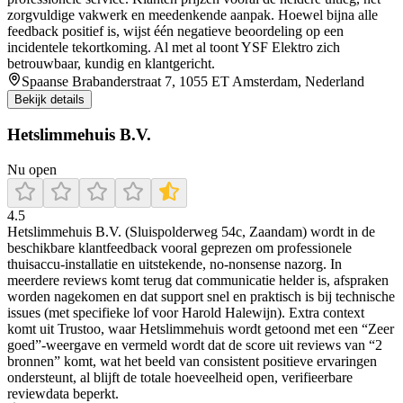
zorgvuldige vakwerk en meedenkende aanpak. Hoewel bijna alle
feedback positief is, wijst één negatieve beoordeling op een
incidentele tekortkoming. Al met al toont YSF Elektro zich
betrouwbaar, kundig en klantgericht.
Spaanse Brabanderstraat 7, 1055 ET Amsterdam, Nederland
Bekijk details
Hetslimmehuis B.V.
Nu open
4.5
Hetslimmehuis B.V. (Sluispolderweg 54c, Zaandam) wordt in de
beschikbare klantfeedback vooral geprezen om professionele
thuisaccu-installatie en uitstekende, no-nonsense nazorg. In
meerdere reviews komt terug dat communicatie helder is, afspraken
worden nagekomen en dat support snel en praktisch is bij technische
issues (met specifieke lof voor Harold Halewijn). Extra context
komt uit Trustoo, waar Hetslimmehuis wordt getoond met een “Zeer
goed”-weergave en vermeld wordt dat de score uit reviews van “2
bronnen” komt, wat het beeld van consistent positieve ervaringen
ondersteunt, al blijft de totale hoeveelheid open, verifieerbare
reviewdata beperkt.