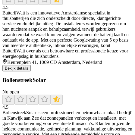
4.5
BatterijWatt is een innovatieve Amsterdamse specialist in
thuisbatterijen die zich onderscheidt door directe, klantgerichte
service en duidelijke uitleg. De installateurs worden geprezen om
hun nuchtere aanpak en behulpzaamheid, terwijl gebruikers
waarderen dat ze exact kunnen volgen wanneer de batterij laadt en
ontlaadt via de app. Met een perfecte Google-rating van 5 op basis
van meerdere authentieke, inhoudelijke ervaringen, komt
BatterijWatt over als een betrouwbare en professionele keuze voor
energieopslag in huishoudens.
Keurenplein 41, 1069 CD Amsterdam, Nederland
Bekijk details
BollenstreekSolar
Nu open
4.5
BollenstreekSolar is een professioneel en betrouwbaar lokaal bedrijf
in Katwijk aan Zee dat zonnepanelen verkoopt en installeert, met
goede voorbereiding voor eventuele thuisaccu’s. Klanten prijzen de
heldere communicatie, getimede planning, vakkundige uitvoering en
responsieve service. Met een uitstekende gemiddelde score op