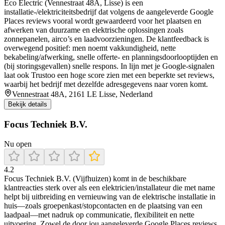
Eco Electric (Vennestraat 48A, Lisse) is een
installatie-/elektriciteitsbedrijf dat volgens de aangeleverde Google
Places reviews vooral wordt gewaardeerd voor het plaatsen en
afwerken van duurzame en elektrische oplossingen zoals
zonnepanelen, airco’s en laadvoorzieningen. De klantfeedback is
overwegend positief: men noemt vakkundigheid, nette
bekabeling/afwerking, snelle offerte- en planningsdoorlooptijden en
(bij storingsgevallen) snelle respons. In lijn met je Google-signalen
laat ook Trustoo een hoge score zien met een beperkte set reviews,
waarbij het bedrijf met dezelfde adresgegevens naar voren komt.
Vennestraat 48A, 2161 LE Lisse, Nederland
Bekijk details
Focus Techniek B.V.
Nu open
4.2
Focus Techniek B.V. (Vijfhuizen) komt in de beschikbare
klantreacties sterk over als een elektricien/installateur die met name
helpt bij uitbreiding en vernieuwing van de elektrische installatie in
huis—zoals groepenkast/stopcontacten en de plaatsing van een
laadpaal—met nadruk op communicatie, flexibiliteit en nette
uitvoering. Zowel de door jou aangeleverde Google Places reviews