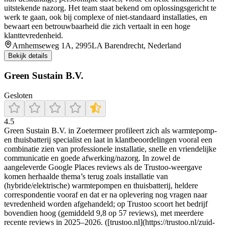
uitstekende nazorg. Het team staat bekend om oplossingsgericht te
werk te gaan, ook bij complexe of niet-standaard installaties, en
bewaart een betrouwbaarheid die zich vertaalt in een hoge
klanttevredenheid.
Arnhemseweg 1A, 2995LA Barendrecht, Nederland
Bekijk details
Green Sustain B.V.
Gesloten
4.5
Green Sustain B.V. in Zoetermeer profileert zich als warmtepomp-
en thuisbatterij specialist en laat in klantbeoordelingen vooral een
combinatie zien van professionele installatie, snelle en vriendelijke
communicatie en goede afwerking/nazorg. In zowel de
aangeleverde Google Places reviews als de Trustoo-weergave
komen herhaalde thema’s terug zoals installatie van
(hybride/elektrische) warmtepompen en thuisbatterij, heldere
correspondentie vooraf en dat er na oplevering nog vragen naar
tevredenheid worden afgehandeld; op Trustoo scoort het bedrijf
bovendien hoog (gemiddeld 9,8 op 57 reviews), met meerdere
recente reviews in 2025–2026. ([trustoo.nl](https://trustoo.nl/zuid-