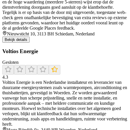
en de hoge waardering (meerdere 5-sterren) wijst erop dat de
dienstverlening doorgaans goed aansluit op de klantbehoefte.
Tegelijk is er op basis van de door mij uitgevoerde, toegestane web-
check geen onafhankelijke bevestiging van extra reviews op externe
platforms gevonden, waardoor het huidige oordeel vooral leunt op
de al gedeelde Google Places feedback.
Nieuwsticht 10, 3113 BH Schiedam, Nederland
Bekijk details
Voltios Energie
Gesloten
4.3
Voltios Energie is een Nederlandse installateur en leverancier van
duurzame energiesystemen zoals warmtepompen, airconditioning en
thuisbatterijen, gevestigd in Woerden. Ze worden gewaardeerd
vanwege hun scherpe prijsstelling, snelle en nette installatie, en
professionele aanpak – met heldere communicatie en kundige
monteurs. Hoewel technische installaties over het algemeen goed
verlopen, blijkt uit klantfeedback dat hun softwarematige
ondersteuning, zoals apps en handleidingen, ruimte voor verbetering
heeft.
Hoge Rijndijk 9a, 3449 HB Woerden, Nederland