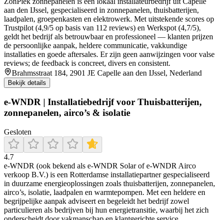
ZonPiek zonnepanelen is een lokaal installateurbedrijf uit Capelle
aan den IJssel, gespecialiseerd in zonnepanelen, thuisbatterijen,
laadpalen, groepenkasten en elektrowerk. Met uitstekende scores op
Trustpilot (4,9/5 op basis van 112 reviews) en Werkspot (4,7/5),
geldt het bedrijf als betrouwbaar en professioneel — klanten prijzen
de persoonlijke aanpak, heldere communicatie, vakkundige
installaties en goede aftersales. Er zijn geen aanwijzingen voor valse
reviews; de feedback is concreet, divers en consistent.
Brahmsstraat 184, 2901 JE Capelle aan den IJssel, Nederland
Bekijk details
e-WNDR | Installatiebedrijf voor Thuisbatterijen,
zonnepanelen, airco’s & isolatie
Gesloten
4.7
e‑WNDR (ook bekend als e‑WNDR Solar of e‑WNDR Airco
verkoop B.V.) is een Rotterdamse installatiepartner gespecialiseerd
in duurzame energieoplossingen zoals thuisbatterijen, zonnepanelen,
airco’s, isolatie, laadpalen en warmtepompen. Met een heldere en
begrijpelijke aanpak adviseert en begeleidt het bedrijf zowel
particulieren als bedrijven bij hun energietransitie, waarbij het zich
onderscheidt door vakmanschap en klantgerichte service.