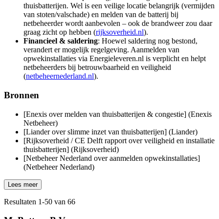
thuisbatterijen. Wel is een veilige locatie belangrijk (vermijden
van stoten/valschade) en melden van de batterij bij
netbeheerder wordt aanbevolen – ook de brandweer zou daar
graag zicht op hebben (
rijksoverheid.nl
).
Financieel & saldering
: Hoewel saldering nog bestond,
verandert er mogelijk regelgeving. Aanmelden van
opwekinstallaties via Energieleveren.nl is verplicht en helpt
netbeheerders bij betrouwbaarheid en veiligheid
(
netbeheernederland.nl
).
Bronnen
[Enexis over melden van thuisbatterijen & congestie] (Enexis
Netbeheer)
[Liander over slimme inzet van thuisbatterijen] (Liander)
[Rijksoverheid / CE Delft rapport over veiligheid en installatie
thuisbatterijen] (Rijksoverheid)
[Netbeheer Nederland over aanmelden opwekinstallaties]
(Netbeheer Nederland)
Lees meer
Resultaten
1
-
50
van
66