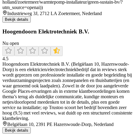
holland/zoetermeer/warmtepomp-installateur/green-sustain-bv/?
utm_source=openai))
Industrieweg 3J, 2712 LA Zoetermeer, Nederland
Bekijk details
Hoogendoorn Elektrotechniek B.V.
Nu open
4.5
Hoogendoorn Elektrotechniek B.V. (Belgiëlaan 10, Hazerswoude-
Dorp) is een elektricien/electrotechniekbedrijf dat in reviews sterk
wordt geprezen om professionele installatie en goede begeleiding bij
verduurzamingsprojecten zoals zonnepanelen en thuisbatterijen (en
waar genoemd ook laadpalen). Zowel in de door jou aangeleverde
Google Places-ervaringen als in externe klantbeoordelingen komen
thema’s terug als duidelijke communicatie, kundige monteurs en
netjes/doorlopend meedenken tot in de details, plus een goede
service na installatie; op Trustoo scoort het bedrijf bovendien zeer
hoog (9,5) met veel reviews, wat duidt op een structureel consistente
klantbeleving.
Belgiëlaan 10, 2391 PE Hazerswoude-Dorp, Nederland
Bekijk details