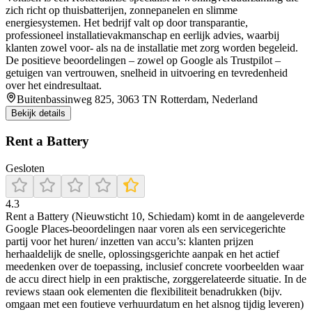
zich richt op thuisbatterijen, zonnepanelen en slimme
energiesystemen. Het bedrijf valt op door transparantie,
professioneel installatievakmanschap en eerlijk advies, waarbij
klanten zowel voor- als na de installatie met zorg worden begeleid.
De positieve beoordelingen – zowel op Google als Trustpilot –
getuigen van vertrouwen, snelheid in uitvoering en tevredenheid
over het eindresultaat.
Buitenbassinweg 825, 3063 TN Rotterdam, Nederland
Bekijk details
Rent a Battery
Gesloten
4.3
Rent a Battery (Nieuwsticht 10, Schiedam) komt in de aangeleverde
Google Places-beoordelingen naar voren als een servicegerichte
partij voor het huren/ inzetten van accu’s: klanten prijzen
herhaaldelijk de snelle, oplossingsgerichte aanpak en het actief
meedenken over de toepassing, inclusief concrete voorbeelden waar
de accu direct hielp in een praktische, zorggerelateerde situatie. In de
reviews staan ook elementen die flexibiliteit benadrukken (bijv.
omgaan met een foutieve verhuurdatum en het alsnog tijdig leveren)