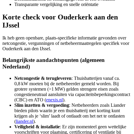
Transparante vergelijking en snelle oriëntatie
Korte check voor
Ouderkerk aan den
IJssel
Ik heb geen openbare, plaats-specifieke informatie gevonden over
netcongestie, vergunningen of netbeheermaatregelen specifiek voor
Ouderkerk aan den IJssel.
Belangrijkste aandachtspunten (algemeen
Nederland)
Netcongestie & terugleveren
: Thuisbatterijen vanaf ca.
0,8 kW moeten bij de netbeheerder gemeld worden. Bij
grotere systemen (>1 MW) gelden strengere eisen zoals
congestieneutraal aansluiten via capaciteitsbeperkingscontract
(CBC) en ATO (
enexis.nl
).
Slim inzetten & vergoeding
: Netbeheerders zoals Liander
bieden pilots waarin je een thuisbatterij met korting kunt
krijgen als je ‘slim’ laadt of ontlaadt om het net te ontlasten
(
liander.nl
).
Veiligheid & installatie
: Er zijn momenteel geen wettelijke
voorschriften voor plaatsing, certificering of ventilatie bij