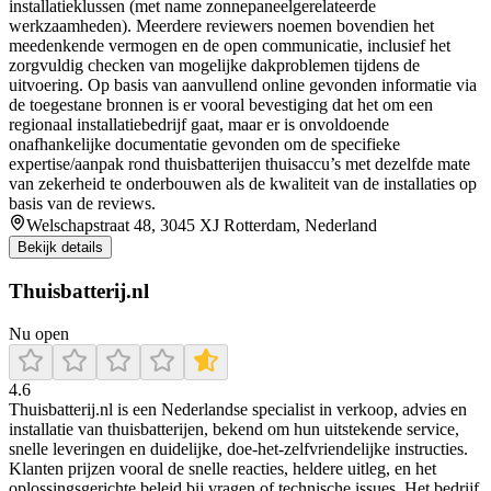
installatieklussen (met name zonnepaneelgerelateerde
werkzaamheden). Meerdere reviewers noemen bovendien het
meedenkende vermogen en de open communicatie, inclusief het
zorgvuldig checken van mogelijke dakproblemen tijdens de
uitvoering. Op basis van aanvullend online gevonden informatie via
de toegestane bronnen is er vooral bevestiging dat het om een
regionaal installatiebedrijf gaat, maar er is onvoldoende
onafhankelijke documentatie gevonden om de specifieke
expertise/aanpak rond thuisbatterijen thuisaccu’s met dezelfde mate
van zekerheid te onderbouwen als de kwaliteit van de installaties op
basis van de reviews.
Welschapstraat 48, 3045 XJ Rotterdam, Nederland
Bekijk details
Thuisbatterij.nl
Nu open
4.6
Thuisbatterij.nl is een Nederlandse specialist in verkoop, advies en
installatie van thuisbatterijen, bekend om hun uitstekende service,
snelle leveringen en duidelijke, doe‑het‑zelfvriendelijke instructies.
Klanten prijzen vooral de snelle reacties, heldere uitleg, en het
oplossingsgerichte beleid bij vragen of technische issues. Het bedrijf