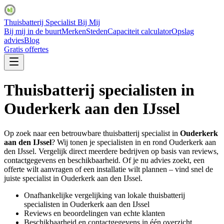
Thuisbatterij Specialist Bij Mij
Bij mij in de buurt
Merken
Steden
Capaciteit calculator
Opslag
advies
Blog
Gratis offertes
Thuisbatterij specialisten in
Ouderkerk aan den IJssel
Op zoek naar een betrouwbare thuisbatterij specialist in
Ouderkerk
aan den IJssel
? Wij tonen je specialisten in en rond
Ouderkerk aan
den IJssel
. Vergelijk direct meerdere bedrijven op basis van reviews,
contactgegevens en beschikbaarheid. Of je nu advies zoekt, een
offerte wilt aanvragen of een installatie wilt plannen – vind snel de
juiste specialist in
Ouderkerk aan den IJssel
.
Onafhankelijke vergelijking van lokale thuisbatterij
specialisten in
Ouderkerk aan den IJssel
Reviews en beoordelingen van echte klanten
Beschikbaarheid en contactgegevens in één overzicht