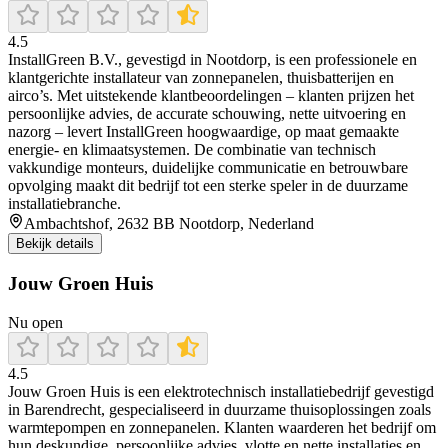
4.5
InstallGreen B.V., gevestigd in Nootdorp, is een professionele en
klantgerichte installateur van zonnepanelen, thuisbatterijen en
airco’s. Met uitstekende klantbeoordelingen – klanten prijzen het
persoonlijke advies, de accurate schouwing, nette uitvoering en
nazorg – levert InstallGreen hoogwaardige, op maat gemaakte
energie- en klimaatsystemen. De combinatie van technisch
vakkundige monteurs, duidelijke communicatie en betrouwbare
opvolging maakt dit bedrijf tot een sterke speler in de duurzame
installatiebranche.
Ambachtshof, 2632 BB Nootdorp, Nederland
Bekijk details
Jouw Groen Huis
Nu open
4.5
Jouw Groen Huis is een elektrotechnisch installatiebedrijf gevestigd
in Barendrecht, gespecialiseerd in duurzame thuisoplossingen zoals
warmtepompen en zonnepanelen. Klanten waarderen het bedrijf om
hun deskundige, persoonlijke advies, vlotte en nette installaties en