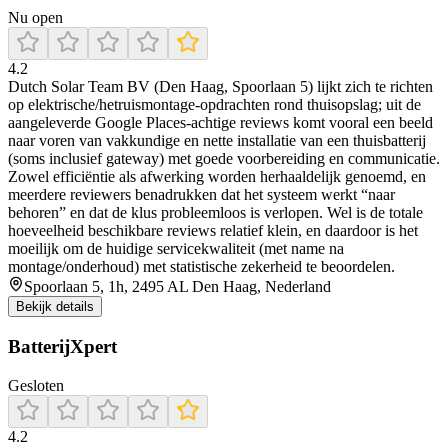
Nu open
4.2
Dutch Solar Team BV (Den Haag, Spoorlaan 5) lijkt zich te richten
op elektrische/hetruismontage-opdrachten rond thuisopslag; uit de
aangeleverde Google Places-achtige reviews komt vooral een beeld
naar voren van vakkundige en nette installatie van een thuisbatterij
(soms inclusief gateway) met goede voorbereiding en communicatie.
Zowel efficiëntie als afwerking worden herhaaldelijk genoemd, en
meerdere reviewers benadrukken dat het systeem werkt “naar
behoren” en dat de klus probleemloos is verlopen. Wel is de totale
hoeveelheid beschikbare reviews relatief klein, en daardoor is het
moeilijk om de huidige servicekwaliteit (met name na
montage/onderhoud) met statistische zekerheid te beoordelen.
Spoorlaan 5, 1h, 2495 AL Den Haag, Nederland
Bekijk details
BatterijXpert
Gesloten
4.2