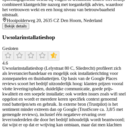
combineert klantgerichte nazorg met toegankelijk advies, waardoor
het vertrouwen wekt en een hoog niveau van betrouwbaarheid
uitstraalt.
Hooipolderweg 20, 2635 CZ Den Hoorn, Nederland
Bekijk details
Uwsolarinstallatieshop
Gesloten
4.6
Uwsolarinstallatieshop (Lelystraat 80 C, Sliedrecht) profileert zich
als leverancier/handelaar en mogelijk ook installatierichting voor
zonnepanelen en thuisbatterijen. Op basis van de Google Places
reviews scoort het bedrijf uitzonderlijk hoog: klanten prijzen vooral
vlotte levering/ophalen, duidelijke communicatie, goede prijs-
kwaliteit en een soepele installatie; ook worden issues zoals wifi snel
opgelost en wordt er meerdere keren specifiek context genoemd
rond batterijen/sets en gebruik. In externe bron (Trustpilot) is het
sentiment minder extreem dan op Google (TrustScore ca. 3,8/5 met
gemengde reviews), inclusief één negatieve ervaring over
lever/onderdelen die door het bedrijf inhoudelijk wordt beantwoord;
dat wijst er op dat er wrijving kan ontstaan, maar dat men klachten