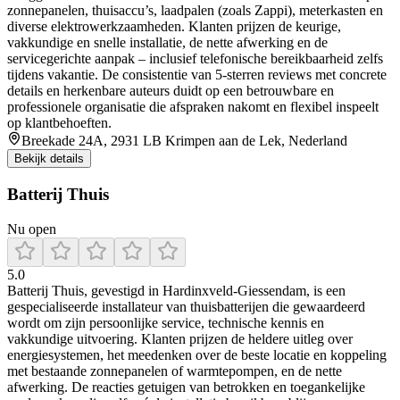
zonnepanelen, thuisaccu’s, laadpalen (zoals Zappi), meterkasten en
diverse elektrowerkzaamheden. Klanten prijzen de keurige,
vakkundige en snelle installatie, de nette afwerking en de
servicegerichte aanpak – inclusief telefonische bereikbaarheid zelfs
tijdens vakantie. De consistentie van 5-sterren reviews met concrete
details en herkenbare auteurs duidt op een betrouwbare en
professionele organisatie die afspraken nakomt en flexibel inspeelt
op klantbehoeften.
Breekade 24A, 2931 LB Krimpen aan de Lek, Nederland
Bekijk details
Batterij Thuis
Nu open
5.0
Batterij Thuis, gevestigd in Hardinxveld‑Giessendam, is een
gespecialiseerde installateur van thuisbatterijen die gewaardeerd
wordt om zijn persoonlijke service, technische kennis en
vakkundige uitvoering. Klanten prijzen de heldere uitleg over
energiesystemen, het meedenken over de beste locatie en koppeling
met bestaande zonnepanelen of warmtepompen, en de nette
afwerking. De reacties getuigen van betrokken en toegankelijke