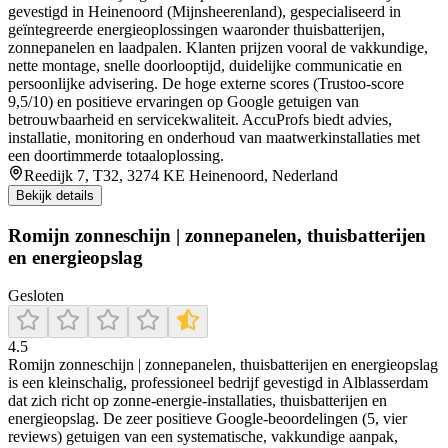
gevestigd in Heinenoord (Mijnsheerenland), gespecialiseerd in
geïntegreerde energieoplossingen waaronder thuisbatterijen,
zonnepanelen en laadpalen. Klanten prijzen vooral de vakkundige,
nette montage, snelle doorlooptijd, duidelijke communicatie en
persoonlijke advisering. De hoge externe scores (Trustoo‑score
9,5/10) en positieve ervaringen op Google getuigen van
betrouwbaarheid en servicekwaliteit. AccuProfs biedt advies,
installatie, monitoring en onderhoud van maatwerkinstallaties met
een doortimmerde totaaloplossing.
Reedijk 7, T32, 3274 KE Heinenoord, Nederland
Bekijk details
Romijn zonneschijn | zonnepanelen, thuisbatterijen
en energieopslag
Gesloten
4.5
Romijn zonneschijn | zonnepanelen, thuisbatterijen en energieopslag
is een kleinschalig, professioneel bedrijf gevestigd in Alblasserdam
dat zich richt op zonne-energie-installaties, thuisbatterijen en
energieopslag. De zeer positieve Google-beoordelingen (5, vier
reviews) getuigen van een systematische, vakkundige aanpak,