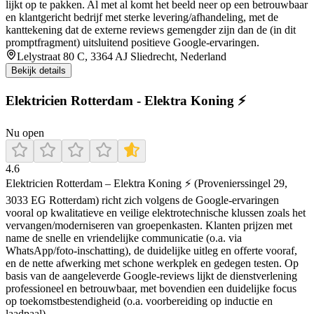
lijkt op te pakken. Al met al komt het beeld neer op een betrouwbaar
en klantgericht bedrijf met sterke levering/afhandeling, met de
kanttekening dat de externe reviews gemengder zijn dan de (in dit
promptfragment) uitsluitend positieve Google-ervaringen.
Lelystraat 80 C, 3364 AJ Sliedrecht, Nederland
Bekijk details
Elektricien Rotterdam - Elektra Koning ⚡
Nu open
4.6
Elektricien Rotterdam – Elektra Koning ⚡ (Provenierssingel 29,
3033 EG Rotterdam) richt zich volgens de Google-ervaringen
vooral op kwalitatieve en veilige elektrotechnische klussen zoals het
vervangen/moderniseren van groepenkasten. Klanten prijzen met
name de snelle en vriendelijke communicatie (o.a. via
WhatsApp/foto-inschatting), de duidelijke uitleg en offerte vooraf,
en de nette afwerking met schone werkplek en gedegen testen. Op
basis van de aangeleverde Google-reviews lijkt de dienstverlening
professioneel en betrouwbaar, met bovendien een duidelijke focus
op toekomstbestendigheid (o.a. voorbereiding op inductie en
laadpaal).