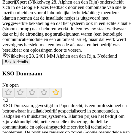
BatterijXpert (Nikkelweg 28, Alphen aan den Rijn) onderscheidt
zich in de Google Places feedback door een combinatie van snelle
inzetbaarheid en vooral inhoudelijke techniek/uitleg: meerdere
klanten noemen dat de installatie netjes is uitgevoerd met
weggewerkte bekabeling en dat het systeem ook in een echte situatie
(stroomstoring) naar behoren werkt. In één review staat weliswaar
dat er bij de afronding nog struikelpunten waren (een benodigde
communicatiemodule en een automaat-issue), maar dat werk werd
vervolgens hersteld met een tweede afspraak en het bedrijf was
bereikbaar om oplossingen door te voeren.
Nikkelweg 28, 2401 MM Alphen aan den Rijn, Nederland
Bekijk details
KSO Duurzaam
Nu open
4.2
KSO Duurzaam, gevestigd in Papendrecht, is een professioneel en
betrouwbaar installatiebedrijf gespecialiseerd in zonnepanelen,
laadpalen en thuisbatterijsystemen. Klanten prijzen het bedrijf om
zijn vakkundigheid, nette en snelle uitvoering, duidelijke
communicatie én oplossingsgerichte service bij technische
problemen. De positieve reviews op zowel Google (gemiddelde van