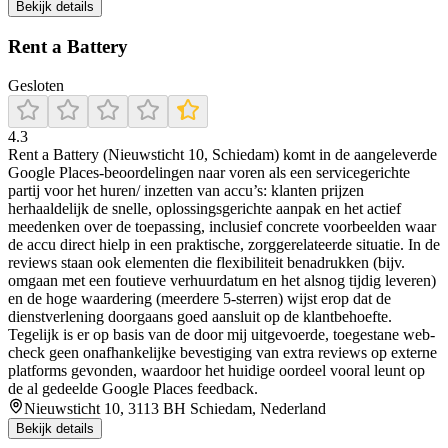
Bekijk details
Rent a Battery
Gesloten
4.3
Rent a Battery (Nieuwsticht 10, Schiedam) komt in de aangeleverde
Google Places-beoordelingen naar voren als een servicegerichte
partij voor het huren/ inzetten van accu’s: klanten prijzen
herhaaldelijk de snelle, oplossingsgerichte aanpak en het actief
meedenken over de toepassing, inclusief concrete voorbeelden waar
de accu direct hielp in een praktische, zorggerelateerde situatie. In de
reviews staan ook elementen die flexibiliteit benadrukken (bijv.
omgaan met een foutieve verhuurdatum en het alsnog tijdig leveren)
en de hoge waardering (meerdere 5-sterren) wijst erop dat de
dienstverlening doorgaans goed aansluit op de klantbehoefte.
Tegelijk is er op basis van de door mij uitgevoerde, toegestane web-
check geen onafhankelijke bevestiging van extra reviews op externe
platforms gevonden, waardoor het huidige oordeel vooral leunt op
de al gedeelde Google Places feedback.
Nieuwsticht 10, 3113 BH Schiedam, Nederland
Bekijk details