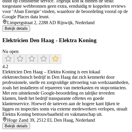
duidt op consistente service. Tegelijk kon ik binnen de strikt
toegestane webbronnen geen extra, eenduidig te koppelen reviews
voor ‘Aban Energie’ vinden, waardoor de beoordeling vooral op de
Google Places data leunt.
Limpergstraat 2, 2288 AD Rijswijk, Nederland
Bekijk details
Elektricien Den Haag - Elektra Koning
Nu open
4.2
Elektricien Den Haag – Elektra Koning is een lokaal
elektrotechnisch bedrijf in Den Haag dat zich kenmerkt door
professionele, snelle en zorgvuldige uitvoering van werkzaamheden,
zoals het installeren of repareren van meterkasten en stopcontacten.
Met een uitstekende Google‑beoordeling en talrijke tevreden
klanten, biedt het bedrijf transparante offertes en goede
klantenservice. Hoewel de tarieven aan de hogere kant lijken te
liggen en inspecties soms via externe medewerkers verlopen, straalt
Elektra Koning betrouwbaarheid en vakmanschap uit.
Hoge Zand 39, 2512 EL Den Haag, Nederland
Bekijk details