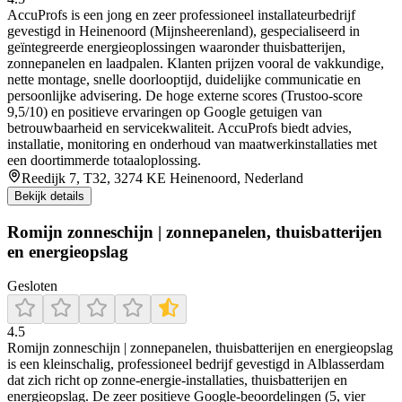
AccuProfs is een jong en zeer professioneel installateurbedrijf
gevestigd in Heinenoord (Mijnsheerenland), gespecialiseerd in
geïntegreerde energieoplossingen waaronder thuisbatterijen,
zonnepanelen en laadpalen. Klanten prijzen vooral de vakkundige,
nette montage, snelle doorlooptijd, duidelijke communicatie en
persoonlijke advisering. De hoge externe scores (Trustoo‑score
9,5/10) en positieve ervaringen op Google getuigen van
betrouwbaarheid en servicekwaliteit. AccuProfs biedt advies,
installatie, monitoring en onderhoud van maatwerkinstallaties met
een doortimmerde totaaloplossing.
Reedijk 7, T32, 3274 KE Heinenoord, Nederland
Bekijk details
Romijn zonneschijn | zonnepanelen, thuisbatterijen
en energieopslag
Gesloten
4.5
Romijn zonneschijn | zonnepanelen, thuisbatterijen en energieopslag
is een kleinschalig, professioneel bedrijf gevestigd in Alblasserdam
dat zich richt op zonne-energie-installaties, thuisbatterijen en
energieopslag. De zeer positieve Google-beoordelingen (5, vier