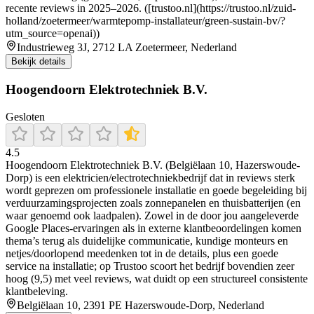
recente reviews in 2025–2026. ([trustoo.nl](https://trustoo.nl/zuid-
holland/zoetermeer/warmtepomp-installateur/green-sustain-bv/?
utm_source=openai))
Industrieweg 3J, 2712 LA Zoetermeer, Nederland
Bekijk details
Hoogendoorn Elektrotechniek B.V.
Gesloten
4.5
Hoogendoorn Elektrotechniek B.V. (Belgiëlaan 10, Hazerswoude-
Dorp) is een elektricien/electrotechniekbedrijf dat in reviews sterk
wordt geprezen om professionele installatie en goede begeleiding bij
verduurzamingsprojecten zoals zonnepanelen en thuisbatterijen (en
waar genoemd ook laadpalen). Zowel in de door jou aangeleverde
Google Places-ervaringen als in externe klantbeoordelingen komen
thema’s terug als duidelijke communicatie, kundige monteurs en
netjes/doorlopend meedenken tot in de details, plus een goede
service na installatie; op Trustoo scoort het bedrijf bovendien zeer
hoog (9,5) met veel reviews, wat duidt op een structureel consistente
klantbeleving.
Belgiëlaan 10, 2391 PE Hazerswoude-Dorp, Nederland