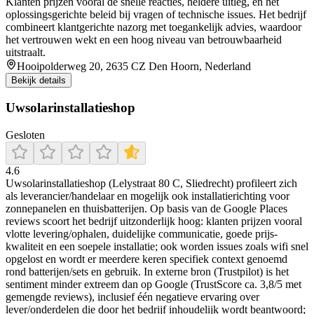
Klanten prijzen vooral de snelle reacties, heldere uitleg, en het
oplossingsgerichte beleid bij vragen of technische issues. Het bedrijf
combineert klantgerichte nazorg met toegankelijk advies, waardoor
het vertrouwen wekt en een hoog niveau van betrouwbaarheid
uitstraalt.
Hooipolderweg 20, 2635 CZ Den Hoorn, Nederland
Bekijk details
Uwsolarinstallatieshop
Gesloten
4.6
Uwsolarinstallatieshop (Lelystraat 80 C, Sliedrecht) profileert zich
als leverancier/handelaar en mogelijk ook installatierichting voor
zonnepanelen en thuisbatterijen. Op basis van de Google Places
reviews scoort het bedrijf uitzonderlijk hoog: klanten prijzen vooral
vlotte levering/ophalen, duidelijke communicatie, goede prijs-
kwaliteit en een soepele installatie; ook worden issues zoals wifi snel
opgelost en wordt er meerdere keren specifiek context genoemd
rond batterijen/sets en gebruik. In externe bron (Trustpilot) is het
sentiment minder extreem dan op Google (TrustScore ca. 3,8/5 met
gemengde reviews), inclusief één negatieve ervaring over
lever/onderdelen die door het bedrijf inhoudelijk wordt beantwoord;