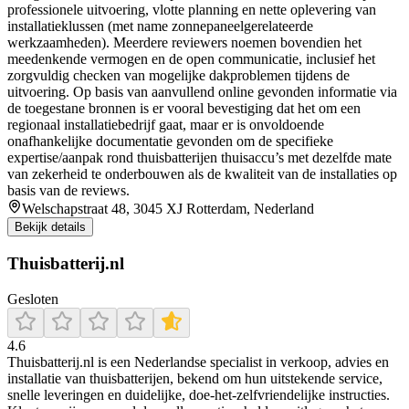
professionele uitvoering, vlotte planning en nette oplevering van
installatieklussen (met name zonnepaneelgerelateerde
werkzaamheden). Meerdere reviewers noemen bovendien het
meedenkende vermogen en de open communicatie, inclusief het
zorgvuldig checken van mogelijke dakproblemen tijdens de
uitvoering. Op basis van aanvullend online gevonden informatie via
de toegestane bronnen is er vooral bevestiging dat het om een
regionaal installatiebedrijf gaat, maar er is onvoldoende
onafhankelijke documentatie gevonden om de specifieke
expertise/aanpak rond thuisbatterijen thuisaccu’s met dezelfde mate
van zekerheid te onderbouwen als de kwaliteit van de installaties op
basis van de reviews.
Welschapstraat 48, 3045 XJ Rotterdam, Nederland
Bekijk details
Thuisbatterij.nl
Gesloten
4.6
Thuisbatterij.nl is een Nederlandse specialist in verkoop, advies en
installatie van thuisbatterijen, bekend om hun uitstekende service,
snelle leveringen en duidelijke, doe‑het‑zelfvriendelijke instructies.