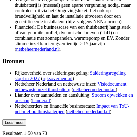
thuisbatterij is (meestal) geen aparte vergunning nodig, maar
controleer dit via het Omgevingsloket. Let ook op
brandveiligheid en laat de installatie uitvoeren door een
gecertificeerde installateur (bijv. volgens NEN-normen).
Financieel: De businesscase van een thuisbatterij hangt sterk
af van gebruiksprofiel, dynamische tarieven (ToU) en
combinatie met zonnepanelen, warmtepomp en EV. Zonder
slimme inzet kan terugverdientijd > 15 jaar zijn
(
netbeheernederland.nl
).
Bronnen
Rijksoverheid over salderingsregeling:
Salderingsregeling
stopt in 2027
(
rijksoverheid.nl
)
Netbeheer Nederland en netbewuste inzet:
Visiedocument
netbewuste inzet thuisbatterij
(
netbeheernederland.nl
)
Liander over aanmelden en aansluiting:
Stroom opwekken en
opslaan
(
liander.nl
)
Netbeheerders en financiële businesscase:
Impact van ToU-
nettarief op thuisbatterijen
(
netbeheernederland.nl
)
Lees meer
Resultaten
1
-
50
van
73