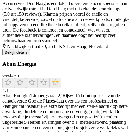
Accuservice Den Haag is een lokaal opererende accu‑specialist aan
de Naaldwijksestraat in Den Haag met uitstekende beoordelingen
(5.0 uit 159 reviews). Klanten prijzen vooral de snelle en
vriendelijke service, zowel op locatie als in de werkplaats, duidelijke
prijsopgaven en een flexibele bereikbaarheid, zelfs buiten reguliere
uren. De feedback is concreet en contextueel, wat wijst op
authentieke klantervaringen, en daarmee oogt het bedrijf zeer
betrouwbaar en professioneel.
Naaldwijksestraat 79, 2515 KX Den Haag, Nederland
Bekijk details
Aban Energie
Gesloten
4.3
Aban Energie (Limpergstraat 2, Rijswijk) komt op basis van de
aangeleverde Google Places-data over als een professioneel en
klantgericht installatie-/elektrabedrijf met een sterke nadruk op nette
afwerking, duidelijke communicatie en veilig/grondig werk. De
reviews die je meegaf zijn overwegend zeer positief (meerdere
uitgebreide 5-sterren ervaringen over o.a. meterkastwerk, plaatsing
van zonnepanelen en een schone, goed opgeleverde werkplek), wat