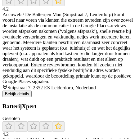
4.2
Accuweb / De Batterijen Man (Snipstraat 7, Leiderdorp) komt
vooral naar voren via klanten die extreem tevreden zijn over zowel
de installatie als de communicatie: in de Google Places-reviews
worden afspraken nakomen (‘volgens afspraak’), snelle reactie bij
eventuele verstoringen en vakkundig, netjes werk meerdere keren
genoemd. Meerdere klanten beschrijven daarnaast zeer concreet
waar het systeem is geplaatst (o.a. tuinhuisje) en wat het dagelijks
oplevert (o.a. apparaten als koelkast en tv die langer door kunnen
draaien), wat duidt op een praktisch resultaat en niet alleen op
verkooppraat. Externe reviewbronnen konden bij zoeken niet
eenduidig aan dit specifieke fysieke bedrijf/dit adres worden
gekoppeld, waardoor de beoordeling primair leunt op de positieve
Google Places signalen.
Snipstraat 7, 2352 ES Leiderdorp, Nederland
Bekijk details
BatterijXpert
Gesloten
4.2