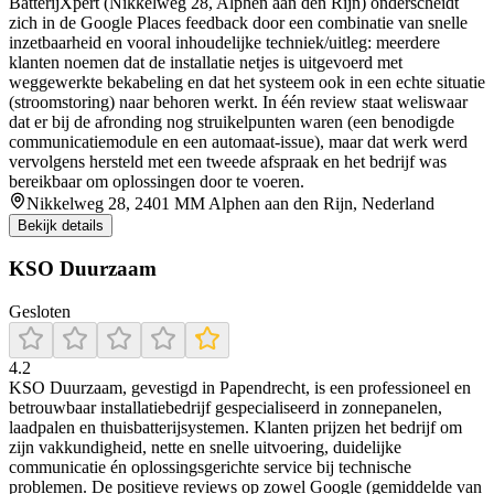
BatterijXpert (Nikkelweg 28, Alphen aan den Rijn) onderscheidt
zich in de Google Places feedback door een combinatie van snelle
inzetbaarheid en vooral inhoudelijke techniek/uitleg: meerdere
klanten noemen dat de installatie netjes is uitgevoerd met
weggewerkte bekabeling en dat het systeem ook in een echte situatie
(stroomstoring) naar behoren werkt. In één review staat weliswaar
dat er bij de afronding nog struikelpunten waren (een benodigde
communicatiemodule en een automaat-issue), maar dat werk werd
vervolgens hersteld met een tweede afspraak en het bedrijf was
bereikbaar om oplossingen door te voeren.
Nikkelweg 28, 2401 MM Alphen aan den Rijn, Nederland
Bekijk details
KSO Duurzaam
Gesloten
4.2
KSO Duurzaam, gevestigd in Papendrecht, is een professioneel en
betrouwbaar installatiebedrijf gespecialiseerd in zonnepanelen,
laadpalen en thuisbatterijsystemen. Klanten prijzen het bedrijf om
zijn vakkundigheid, nette en snelle uitvoering, duidelijke
communicatie én oplossingsgerichte service bij technische
problemen. De positieve reviews op zowel Google (gemiddelde van