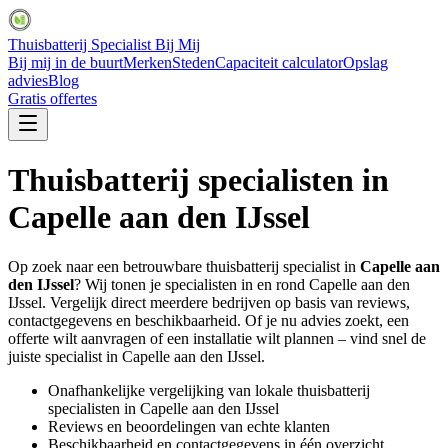
Thuisbatterij Specialist Bij Mij
Bij mij in de buurt
Merken
Steden
Capaciteit calculator
Opslag
advies
Blog
Gratis offertes
Thuisbatterij specialisten in
Capelle aan den IJssel
Op zoek naar een betrouwbare thuisbatterij specialist in
Capelle aan
den IJssel
? Wij tonen je specialisten in en rond
Capelle aan den
IJssel
. Vergelijk direct meerdere bedrijven op basis van reviews,
contactgegevens en beschikbaarheid. Of je nu advies zoekt, een
offerte wilt aanvragen of een installatie wilt plannen – vind snel de
juiste specialist in
Capelle aan den IJssel
.
Onafhankelijke vergelijking van lokale thuisbatterij
specialisten in
Capelle aan den IJssel
Reviews en beoordelingen van echte klanten
Beschikbaarheid en contactgegevens in één overzicht