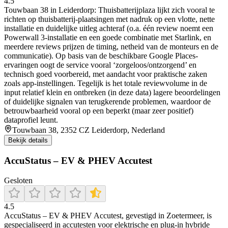
4.5
Touwbaan 38 in Leiderdorp: Thuisbatterijplaza lijkt zich vooral te
richten op thuisbatterij-plaatsingen met nadruk op een vlotte, nette
installatie en duidelijke uitleg achteraf (o.a. één review noemt een
Powerwall 3-installatie en een goede combinatie met Starlink, en
meerdere reviews prijzen de timing, netheid van de monteurs en de
communicatie). Op basis van de beschikbare Google Places-
ervaringen oogt de service vooral ‘zorgeloos/ontzorgend’ en
technisch goed voorbereid, met aandacht voor praktische zaken
zoals app-instellingen. Tegelijk is het totale reviewvolume in de
input relatief klein en ontbreken (in deze data) lagere beoordelingen
of duidelijke signalen van terugkerende problemen, waardoor de
betrouwbaarheid vooral op een beperkt (maar zeer positief)
dataprofiel leunt.
Touwbaan 38, 2352 CZ Leiderdorp, Nederland
Bekijk details
AccuStatus – EV & PHEV Accutest
Gesloten
4.5
AccuStatus – EV & PHEV Accutest, gevestigd in Zoetermeer, is
gespecialiseerd in accutesten voor elektrische en plug‑in hybride