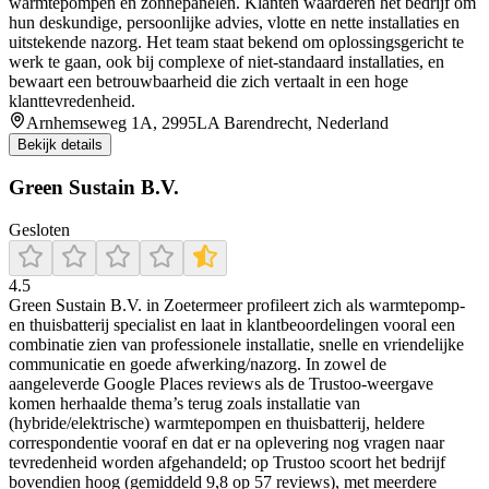
warmtepompen en zonnepanelen. Klanten waarderen het bedrijf om
hun deskundige, persoonlijke advies, vlotte en nette installaties en
uitstekende nazorg. Het team staat bekend om oplossingsgericht te
werk te gaan, ook bij complexe of niet-standaard installaties, en
bewaart een betrouwbaarheid die zich vertaalt in een hoge
klanttevredenheid.
Arnhemseweg 1A, 2995LA Barendrecht, Nederland
Bekijk details
Green Sustain B.V.
Gesloten
4.5
Green Sustain B.V. in Zoetermeer profileert zich als warmtepomp-
en thuisbatterij specialist en laat in klantbeoordelingen vooral een
combinatie zien van professionele installatie, snelle en vriendelijke
communicatie en goede afwerking/nazorg. In zowel de
aangeleverde Google Places reviews als de Trustoo-weergave
komen herhaalde thema’s terug zoals installatie van
(hybride/elektrische) warmtepompen en thuisbatterij, heldere
correspondentie vooraf en dat er na oplevering nog vragen naar
tevredenheid worden afgehandeld; op Trustoo scoort het bedrijf
bovendien hoog (gemiddeld 9,8 op 57 reviews), met meerdere