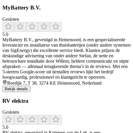
MyBattery B.V.
Gesloten
5.0
MyBattery B.V., gevestigd in Heinenoord, is een gespecialiseerde
leverancier en installateur van thuisbatterijen (onder andere systemen
van SigEnergy) die excellente service biedt. Klanten prijzen de
deskundige advisering van onder andere Stefan, de nette en
betrouwbare installatie door Willem, heldere communicatie en stipte
afspraken — allemaal terugkerende thema’s in de reviews. Met een
5‑sterren Google‑score uit tientallen reviews lijkt het bedrijf
hoogwaardig, professioneel en klantgericht te opereren.
Reedijk 7, T 38, 3274 KE Heinenoord, Nederland
Bekijk details
RV elektra
Gesloten
5.0
RV elektra, gevestigd in Krimpen aan de Lek, is een