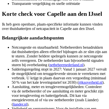
Transparante vergelijking en snelle oriëntatie
Korte check voor
Capelle aan den IJssel
Ik heb geen openbare, plaats-specifieke informatie kunnen vinden
over thuisbatterijen of netcapaciteit in Capelle aan den IJssel.
Belangrijkste aandachtspunten
Netcongestie en stuurbaarheid: Netbeheerders benadrukken
dat thuisbatterijen alleen effectief bijdragen als ze slim zijn aan
te sturen. Zonder heldere spelregels kunnen ze netcongestie
zelfs verergeren. De netbeheerder kan bijvoorbeeld signalen
sturen bij overbelasting (
netbeheernederland.nl
).
Salderingsregeling stopt in 2027: Vanaf 1 januari 2027 vervalt
de mogelijkheid om teruggeleverde stroom te verrekenen met
verbruik. U krijgt in plaats daarvan een vergoeding (minimaal
50 % van het kale leveringstarief tot 2030) (
rijksoverheid.nl
).
Aansluiting, meter en teruglevermogelijkheden: Controleer
via de netbeheerder of uw aansluiting en meter geschikt zijn
voor teruglevering en batterijgebruik. Dit kan via
energieleveren.nl of via uw netbeheerder (zoals Liander)
(
liander.nl
).
Veiligheid en vergunningen: Voor de installatie van een