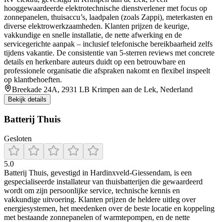
hooggewaardeerde elektrotechnische dienstverlener met focus op
zonnepanelen, thuisaccu’s, laadpalen (zoals Zappi), meterkasten en
diverse elektrowerkzaamheden. Klanten prijzen de keurige,
vakkundige en snelle installatie, de nette afwerking en de
servicegerichte aanpak – inclusief telefonische bereikbaarheid zelfs
tijdens vakantie. De consistentie van 5-sterren reviews met concrete
details en herkenbare auteurs duidt op een betrouwbare en
professionele organisatie die afspraken nakomt en flexibel inspeelt
op klantbehoeften.
Breekade 24A, 2931 LB Krimpen aan de Lek, Nederland
Bekijk details
Batterij Thuis
Gesloten
5.0
Batterij Thuis, gevestigd in Hardinxveld‑Giessendam, is een
gespecialiseerde installateur van thuisbatterijen die gewaardeerd
wordt om zijn persoonlijke service, technische kennis en
vakkundige uitvoering. Klanten prijzen de heldere uitleg over
energiesystemen, het meedenken over de beste locatie en koppeling
met bestaande zonnepanelen of warmtepompen, en de nette