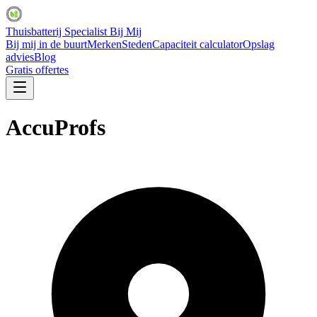
Thuisbatterij Specialist Bij Mij
Bij mij in de buurt
Merken
Steden
Capaciteit calculator
Opslag
advies
Blog
Gratis offertes
AccuProfs