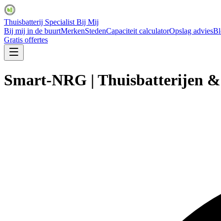
Thuisbatterij Specialist Bij Mij
Bij mij in de buurt
Merken
Steden
Capaciteit calculator
Opslag advies
Bl
Gratis offertes
Smart-NRG | Thuisbatterijen 