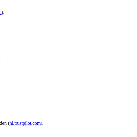
m
).
).
den (
nl.trustpilot.com
).