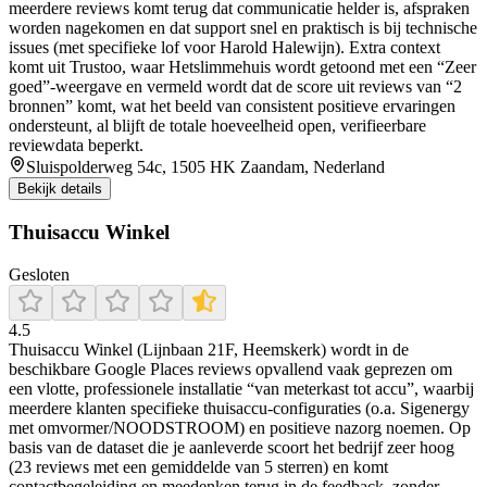
meerdere reviews komt terug dat communicatie helder is, afspraken
worden nagekomen en dat support snel en praktisch is bij technische
issues (met specifieke lof voor Harold Halewijn). Extra context
komt uit Trustoo, waar Hetslimmehuis wordt getoond met een “Zeer
goed”-weergave en vermeld wordt dat de score uit reviews van “2
bronnen” komt, wat het beeld van consistent positieve ervaringen
ondersteunt, al blijft de totale hoeveelheid open, verifieerbare
reviewdata beperkt.
Sluispolderweg 54c, 1505 HK Zaandam, Nederland
Bekijk details
Thuisaccu Winkel
Gesloten
4.5
Thuisaccu Winkel (Lijnbaan 21F, Heemskerk) wordt in de
beschikbare Google Places reviews opvallend vaak geprezen om
een vlotte, professionele installatie “van meterkast tot accu”, waarbij
meerdere klanten specifieke thuisaccu-configuraties (o.a. Sigenergy
met omvormer/NOODSTROOM) en positieve nazorg noemen. Op
basis van de dataset die je aanleverde scoort het bedrijf zeer hoog
(23 reviews met een gemiddelde van 5 sterren) en komt
contactbegeleiding en meedenken terug in de feedback, zonder