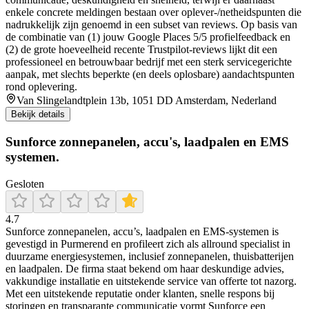
enkele concrete meldingen bestaan over oplever-/netheidspunten die
na­drukkelijk zijn genoemd in een subset van reviews. Op basis van
de combinatie van (1) jouw Google Places 5/5 profielfeedback en
(2) de grote hoeveelheid recente Trustpilot-reviews lijkt dit een
professioneel en betrouwbaar bedrijf met een sterk servicegerichte
aanpak, met slechts beperkte (en deels oplosbare) aandachtspunten
rond oplevering.
Van Slingelandtplein 13b, 1051 DD Amsterdam, Nederland
Bekijk details
Sunforce zonnepanelen, accu's, laadpalen en EMS
systemen.
Gesloten
4.7
Sunforce zonnepanelen, accu’s, laadpalen en EMS-systemen is
gevestigd in Purmerend en profileert zich als allround specialist in
duurzame energiesystemen, inclusief zonnepanelen, thuisbatterijen
en laadpalen. De firma staat bekend om haar deskundige advies,
vakkundige installatie en uitstekende service van offerte tot nazorg.
Met een uitstekende reputatie onder klanten, snelle respons bij
storingen en transparante communicatie vormt Sunforce een