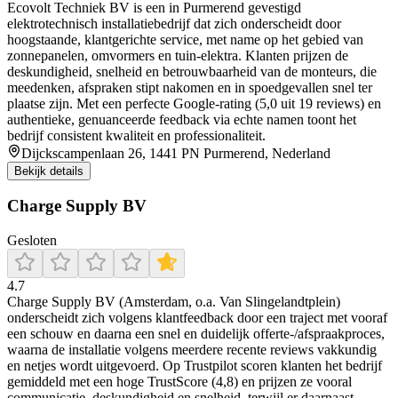
Ecovolt Techniek BV is een in Purmerend gevestigd
elektrotechnisch installatiebedrijf dat zich onderscheidt door
hoogstaande, klantgerichte service, met name op het gebied van
zonnepanelen, omvormers en tuin‑elektra. Klanten prijzen de
deskundigheid, snelheid en betrouwbaarheid van de monteurs, die
meedenken, afspraken stipt nakomen en in spoedgevallen snel ter
plaatse zijn. Met een perfecte Google‑rating (5,0 uit 19 reviews) en
authentieke, genuanceerde feedback via echte namen toont het
bedrijf consistent kwaliteit en professionaliteit.
Dijckscampenlaan 26, 1441 PN Purmerend, Nederland
Bekijk details
Charge Supply BV
Gesloten
4.7
Charge Supply BV (Amsterdam, o.a. Van Slingelandtplein)
onderscheidt zich volgens klantfeedback door een traject met vooraf
een schouw en daarna een snel en duidelijk offerte-/afspraakproces,
waarna de installatie volgens meerdere recente reviews vakkundig
en netjes wordt uitgevoerd. Op Trustpilot scoren klanten het bedrijf
gemiddeld met een hoge TrustScore (4,8) en prijzen ze vooral
communicatie, deskundigheid en snelheid, terwijl er daarnaast