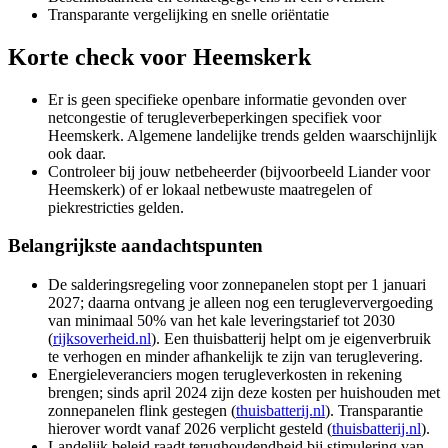
Transparante vergelijking en snelle oriëntatie
Korte check voor
Heemskerk
Er is geen specifieke openbare informatie gevonden over
netcongestie of terugleverbeperkingen specifiek voor
Heemskerk. Algemene landelijke trends gelden waarschijnlijk
ook daar.
Controleer bij jouw netbeheerder (bijvoorbeeld Liander voor
Heemskerk) of er lokaal netbewuste maatregelen of
piekrestricties gelden.
Belangrijkste aandachtspunten
De salderingsregeling voor zonnepanelen stopt per 1 januari
2027; daarna ontvang je alleen nog een terugleververgoeding
van minimaal 50% van het kale leveringstarief tot 2030
(
rijksoverheid.nl
). Een thuisbatterij helpt om je eigenverbruik
te verhogen en minder afhankelijk te zijn van teruglevering.
Energieleveranciers mogen terugleverkosten in rekening
brengen; sinds april 2024 zijn deze kosten per huishouden met
zonnepanelen flink gestegen (
thuisbatterij.nl
). Transparantie
hierover wordt vanaf 2026 verplicht gesteld (
thuisbatterij.nl
).
Landelijk beleid raadt terughoudendheid bij stimulering van