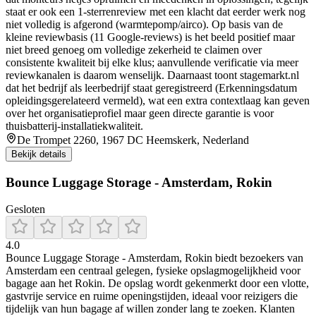
staat er ook een 1-sterrenreview met een klacht dat eerder werk nog
niet volledig is afgerond (warmtepomp/airco). Op basis van de
kleine reviewbasis (11 Google-reviews) is het beeld positief maar
niet breed genoeg om volledige zekerheid te claimen over
consistente kwaliteit bij elke klus; aanvullende verificatie via meer
reviewkanalen is daarom wenselijk. Daarnaast toont stagemarkt.nl
dat het bedrijf als leerbedrijf staat geregistreerd (Erkenningsdatum
opleidingsgerelateerd vermeld), wat een extra contextlaag kan geven
over het organisatieprofiel maar geen directe garantie is voor
thuisbatterij-installatiekwaliteit.
De Trompet 2260, 1967 DC Heemskerk, Nederland
Bekijk details
Bounce Luggage Storage - Amsterdam, Rokin
Gesloten
4.0
Bounce Luggage Storage - Amsterdam, Rokin biedt bezoekers van
Amsterdam een centraal gelegen, fysieke opslagmogelijkheid voor
bagage aan het Rokin. De opslag wordt gekenmerkt door een vlotte,
gastvrije service en ruime openingstijden, ideaal voor reizigers die
tijdelijk van hun bagage af willen zonder lang te zoeken. Klanten