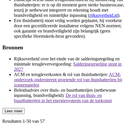
thuisbatterijen: er is op dit moment geen sterke businesscase,
tenzij je netbewust integreert en rekening houdt met
brandveiligheid en ruimtelijke inpassing (
rijksoverheid.nl
).
Een thuisbatterij moet veilig worden geplaatst, bij voorkeur
door een gecertificeerde installateur volgens NEN-normen;
ook garantie en brandveiligheid zijn belangrijk (geen
specifieke Heemskerk-bron gevonden).
Bronnen
Rijksoverheid over het einde van de salderingsregeling en
minimale terugleververgoeding:
Salderingsregeling stopt in
2027
ACM en terugleverkosten & rol van thuisbatterijen:
ACM-
onderzoek onderstreept groeiende rol van thuisbatterijen bij
zonnepanelen
Beleidsadvies over thuis- en buurtbatterijen (netbewuste
inpassing, brandveiligheid):
De rol van thuis- en
buurtbatterijen in het energiesysteem van de toekomst
Lees meer
Resultaten
1
-
50
van
57