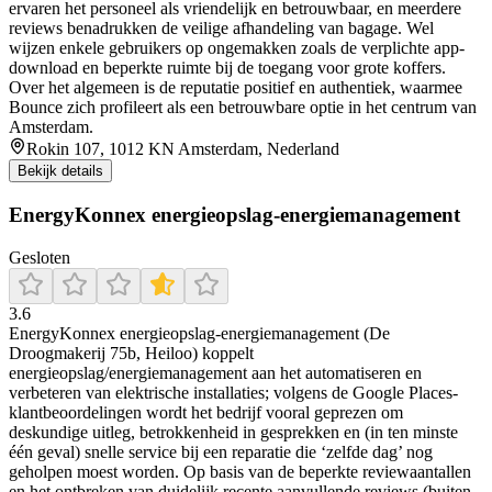
ervaren het personeel als vriendelijk en betrouwbaar, en meerdere
reviews benadrukken de veilige afhandeling van bagage. Wel
wijzen enkele gebruikers op ongemakken zoals de verplichte app-
download en beperkte ruimte bij de toegang voor grote koffers.
Over het algemeen is de reputatie positief en authentiek, waarmee
Bounce zich profileert als een betrouwbare optie in het centrum van
Amsterdam.
Rokin 107, 1012 KN Amsterdam, Nederland
Bekijk details
EnergyKonnex energieopslag-energiemanagement
Gesloten
3.6
EnergyKonnex energieopslag-energiemanagement (De
Droogmakerij 75b, Heiloo) koppelt
energieopslag/energiemanagement aan het automatiseren en
verbeteren van elektrische installaties; volgens de Google Places-
klantbeoordelingen wordt het bedrijf vooral geprezen om
deskundige uitleg, betrokkenheid in gesprekken en (in ten minste
één geval) snelle service bij een reparatie die ‘zelfde dag’ nog
geholpen moest worden. Op basis van de beperkte reviewaantallen
en het ontbreken van duidelijk recente aanvullende reviews (buiten