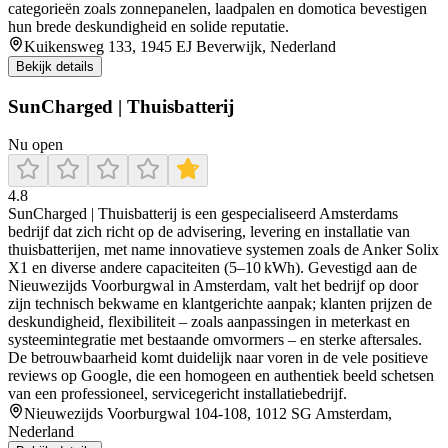
categorieën zoals zonnepanelen, laadpalen en domotica bevestigen
hun brede deskundigheid en solide reputatie.
Kuikensweg 133, 1945 EJ Beverwijk, Nederland
Bekijk details
SunCharged | Thuisbatterij
Nu open
4.8
SunCharged | Thuisbatterij is een gespecialiseerd Amsterdams
bedrijf dat zich richt op de advisering, levering en installatie van
thuisbatterijen, met name innovatieve systemen zoals de Anker Solix
X1 en diverse andere capaciteiten (5–10 kWh). Gevestigd aan de
Nieuwezijds Voorburgwal in Amsterdam, valt het bedrijf op door
zijn technisch bekwame en klantgerichte aanpak; klanten prijzen de
deskundigheid, flexibiliteit – zoals aanpassingen in meterkast en
systeemintegratie met bestaande omvormers – en sterke aftersales.
De betrouwbaarheid komt duidelijk naar voren in de vele positieve
reviews op Google, die een homogeen en authentiek beeld schetsen
van een professioneel, servicegericht installatiebedrijf.
Nieuwezijds Voorburgwal 104-108, 1012 SG Amsterdam,
Nederland