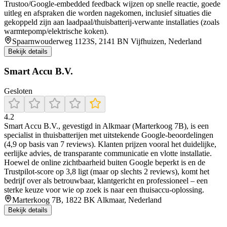
Trustoo/Google-embedded feedback wijzen op snelle reactie, goede
uitleg en afspraken die worden nagekomen, inclusief situaties die
gekoppeld zijn aan laadpaal/thuisbatterij-verwante installaties (zoals
warmtepomp/elektrische koken).
Spaarnwouderweg 1123S, 2141 BN Vijfhuizen, Nederland
Bekijk details
Smart Accu B.V.
Gesloten
4.2
Smart Accu B.V., gevestigd in Alkmaar (Marterkoog 7B), is een
specialist in thuisbatterijen met uitstekende Google-beoordelingen
(4,9 op basis van 7 reviews). Klanten prijzen vooral het duidelijke,
eerlijke advies, de transparante communicatie en vlotte installatie.
Hoewel de online zichtbaarheid buiten Google beperkt is en de
Trustpilot-score op 3,8 ligt (maar op slechts 2 reviews), komt het
bedrijf over als betrouwbaar, klantgericht en professioneel – een
sterke keuze voor wie op zoek is naar een thuisaccu-oplossing.
Marterkoog 7B, 1822 BK Alkmaar, Nederland
Bekijk details