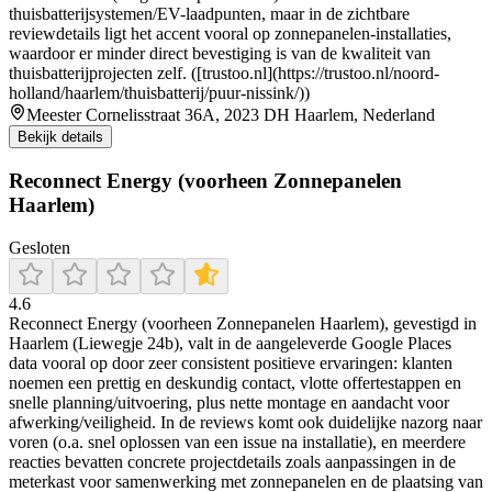
thuisbatterijsystemen/EV-laadpunten, maar in de zichtbare
reviewdetails ligt het accent vooral op zonnepanelen-installaties,
waardoor er minder direct bevestiging is van de kwaliteit van
thuisbatterijprojecten zelf. ([trustoo.nl](https://trustoo.nl/noord-
holland/haarlem/thuisbatterij/puur-nissink/))
Meester Cornelisstraat 36A, 2023 DH Haarlem, Nederland
Bekijk details
Reconnect Energy (voorheen Zonnepanelen
Haarlem)
Gesloten
4.6
Reconnect Energy (voorheen Zonnepanelen Haarlem), gevestigd in
Haarlem (Liewegje 24b), valt in de aangeleverde Google Places
data vooral op door zeer consistent positieve ervaringen: klanten
noemen een prettig en deskundig contact, vlotte offertestappen en
snelle planning/uitvoering, plus nette montage en aandacht voor
afwerking/veiligheid. In de reviews komt ook duidelijke nazorg naar
voren (o.a. snel oplossen van een issue na installatie), en meerdere
reacties bevatten concrete projectdetails zoals aanpassingen in de
meterkast voor samenwerking met zonnepanelen en de plaatsing van