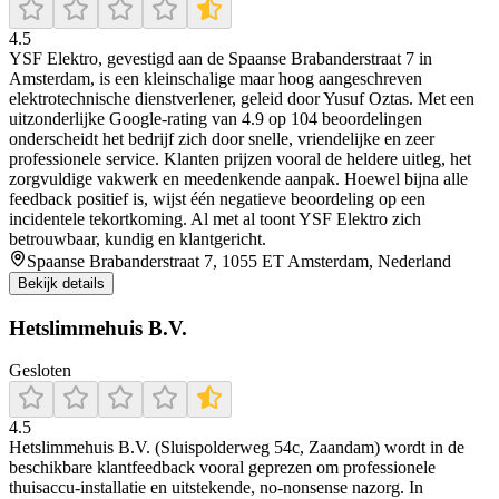
4.5
YSF Elektro, gevestigd aan de Spaanse Brabanderstraat 7 in
Amsterdam, is een kleinschalige maar hoog aangeschreven
elektrotechnische dienstverlener, geleid door Yusuf Oztas. Met een
uitzonderlijke Google-rating van 4.9 op 104 beoordelingen
onderscheidt het bedrijf zich door snelle, vriendelijke en zeer
professionele service. Klanten prijzen vooral de heldere uitleg, het
zorgvuldige vakwerk en meedenkende aanpak. Hoewel bijna alle
feedback positief is, wijst één negatieve beoordeling op een
incidentele tekortkoming. Al met al toont YSF Elektro zich
betrouwbaar, kundig en klantgericht.
Spaanse Brabanderstraat 7, 1055 ET Amsterdam, Nederland
Bekijk details
Hetslimmehuis B.V.
Gesloten
4.5
Hetslimmehuis B.V. (Sluispolderweg 54c, Zaandam) wordt in de
beschikbare klantfeedback vooral geprezen om professionele
thuisaccu-installatie en uitstekende, no-nonsense nazorg. In