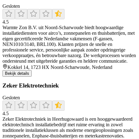
Gesloten
4.5
Warmte Zon B.V. uit Noord‑Scharwoude biedt hoogwaardige
installatiediensten voor airco’s, zonnepanelen en thuisbatterijen, met
eigen gecertificeerde Nederlandse vakmensen (F-gassen,
NEN1010/3140, BRL100). Klanten prijzen de snelle en
professionele service, persoonlijke aanpak zonder opdringerige
verkooppraatjes, én betrouwbare nazorg. De werkprocessen worden
ondersteund met uitgebreide garanties en heldere communicatie.
Kokkel 14, 1723 HX Noord-Scharwoude, Nederland
Bekijk details
Zeker Elektrotechniek
Gesloten
4.5
Zeker Elektrotechniek in Heerhugowaard is een hooggewaardeerd
elektrotechnisch installatiebedrijf met ruime ervaring in zowel
traditionele installatieklussen als moderne energieoplossingen zoals
zonnepanelen, Enphase-thuisbatterijen en meterkastrenovaties.