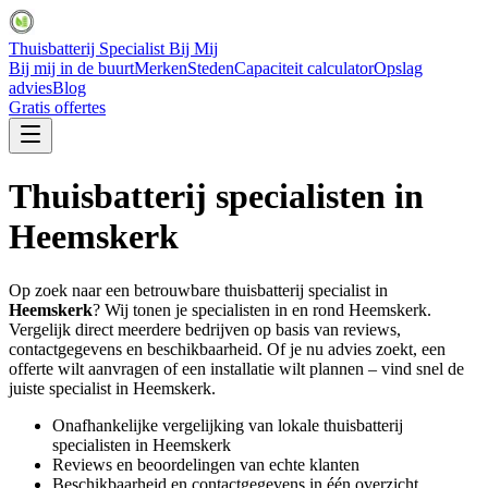
Thuisbatterij Specialist Bij Mij
Bij mij in de buurt
Merken
Steden
Capaciteit calculator
Opslag
advies
Blog
Gratis offertes
Thuisbatterij specialisten in
Heemskerk
Op zoek naar een betrouwbare thuisbatterij specialist in
Heemskerk
? Wij tonen je specialisten in en rond
Heemskerk
.
Vergelijk direct meerdere bedrijven op basis van reviews,
contactgegevens en beschikbaarheid. Of je nu advies zoekt, een
offerte wilt aanvragen of een installatie wilt plannen – vind snel de
juiste specialist in
Heemskerk
.
Onafhankelijke vergelijking van lokale thuisbatterij
specialisten in
Heemskerk
Reviews en beoordelingen van echte klanten
Beschikbaarheid en contactgegevens in één overzicht