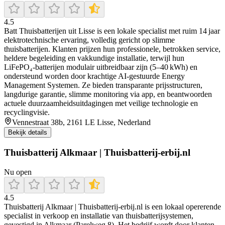
4.5
Batt Thuisbatterijen uit Lisse is een lokale specialist met ruim 14 jaar
elektrotechnische ervaring, volledig gericht op slimme
thuisbatterijen. Klanten prijzen hun professionele, betrokken service,
heldere begeleiding en vakkundige installatie, terwijl hun
LiFePO₄‑batterijen modulair uitbreidbaar zijn (5–40 kWh) en
ondersteund worden door krachtige AI‑gestuurde Energy
Management Systemen. Ze bieden transparante prijsstructuren,
langdurige garantie, slimme monitoring via app, en beantwoorden
actuele duurzaamheidsuitdagingen met veilige technologie en
recyclingvisie.
Vennestraat 38b, 2161 LE Lisse, Nederland
Bekijk details
Thuisbatterij Alkmaar | Thuisbatterij-erbij.nl
Nu open
4.5
Thuisbatterij Alkmaar | Thuisbatterij‑erbij.nl is een lokaal opererende
specialist in verkoop en installatie van thuisbatterijsystemen,
gevestigd in Alkmaar (Parelweg 8). Het bedrijf wordt door klanten