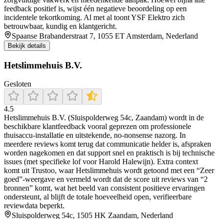
feedback positief is, wijst één negatieve beoordeling op een
incidentele tekortkoming. Al met al toont YSF Elektro zich
betrouwbaar, kundig en klantgericht.
Spaanse Brabanderstraat 7, 1055 ET Amsterdam, Nederland
Bekijk details
Hetslimmehuis B.V.
Gesloten
4.5
Hetslimmehuis B.V. (Sluispolderweg 54c, Zaandam) wordt in de
beschikbare klantfeedback vooral geprezen om professionele
thuisaccu-installatie en uitstekende, no-nonsense nazorg. In
meerdere reviews komt terug dat communicatie helder is, afspraken
worden nagekomen en dat support snel en praktisch is bij technische
issues (met specifieke lof voor Harold Halewijn). Extra context
komt uit Trustoo, waar Hetslimmehuis wordt getoond met een “Zeer
goed”-weergave en vermeld wordt dat de score uit reviews van “2
bronnen” komt, wat het beeld van consistent positieve ervaringen
ondersteunt, al blijft de totale hoeveelheid open, verifieerbare
reviewdata beperkt.
Sluispolderweg 54c, 1505 HK Zaandam, Nederland