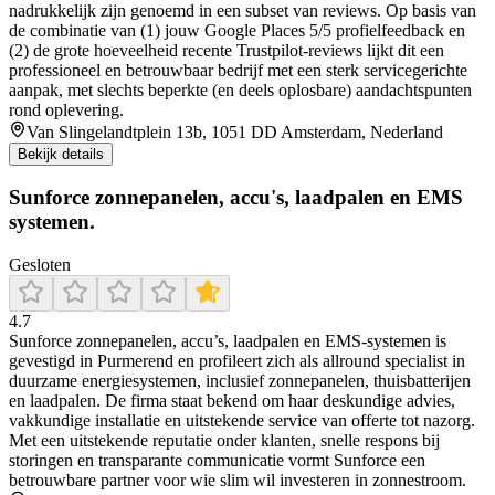
na­drukkelijk zijn genoemd in een subset van reviews. Op basis van
de combinatie van (1) jouw Google Places 5/5 profielfeedback en
(2) de grote hoeveelheid recente Trustpilot-reviews lijkt dit een
professioneel en betrouwbaar bedrijf met een sterk servicegerichte
aanpak, met slechts beperkte (en deels oplosbare) aandachtspunten
rond oplevering.
Van Slingelandtplein 13b, 1051 DD Amsterdam, Nederland
Bekijk details
Sunforce zonnepanelen, accu's, laadpalen en EMS
systemen.
Gesloten
4.7
Sunforce zonnepanelen, accu’s, laadpalen en EMS-systemen is
gevestigd in Purmerend en profileert zich als allround specialist in
duurzame energiesystemen, inclusief zonnepanelen, thuisbatterijen
en laadpalen. De firma staat bekend om haar deskundige advies,
vakkundige installatie en uitstekende service van offerte tot nazorg.
Met een uitstekende reputatie onder klanten, snelle respons bij
storingen en transparante communicatie vormt Sunforce een
betrouwbare partner voor wie slim wil investeren in zonnestroom.