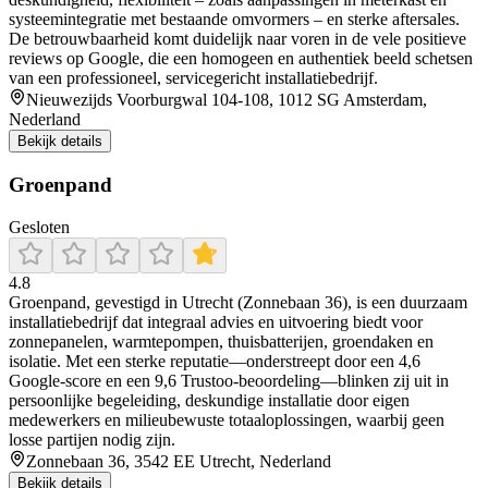
systeemintegratie met bestaande omvormers – en sterke aftersales.
De betrouwbaarheid komt duidelijk naar voren in de vele positieve
reviews op Google, die een homogeen en authentiek beeld schetsen
van een professioneel, servicegericht installatiebedrijf.
Nieuwezijds Voorburgwal 104-108, 1012 SG Amsterdam,
Nederland
Bekijk details
Groenpand
Gesloten
4.8
Groenpand, gevestigd in Utrecht (Zonnebaan 36), is een duurzaam
installatiebedrijf dat integraal advies en uitvoering biedt voor
zonnepanelen, warmtepompen, thuisbatterijen, groendaken en
isolatie. Met een sterke reputatie—onderstreept door een 4,6
Google-score en een 9,6 Trustoo-beoordeling—blinken zij uit in
persoonlijke begeleiding, deskundige installatie door eigen
medewerkers en milieubewuste totaaloplossingen, waarbij geen
losse partijen nodig zijn.
Zonnebaan 36, 3542 EE Utrecht, Nederland
Bekijk details