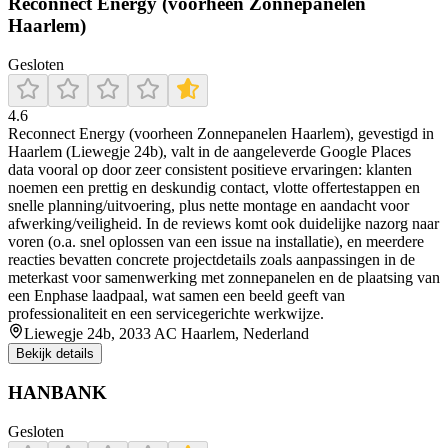
Reconnect Energy (voorheen Zonnepanelen
Haarlem)
Gesloten
4.6
Reconnect Energy (voorheen Zonnepanelen Haarlem), gevestigd in
Haarlem (Liewegje 24b), valt in de aangeleverde Google Places
data vooral op door zeer consistent positieve ervaringen: klanten
noemen een prettig en deskundig contact, vlotte offertestappen en
snelle planning/uitvoering, plus nette montage en aandacht voor
afwerking/veiligheid. In de reviews komt ook duidelijke nazorg naar
voren (o.a. snel oplossen van een issue na installatie), en meerdere
reacties bevatten concrete projectdetails zoals aanpassingen in de
meterkast voor samenwerking met zonnepanelen en de plaatsing van
een Enphase laadpaal, wat samen een beeld geeft van
professionaliteit en een servicegerichte werkwijze.
Liewegje 24b, 2033 AC Haarlem, Nederland
Bekijk details
HANBANK
Gesloten