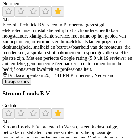
Nu open
4.8
Ecovolt Techniek BV is een in Purmerend gevestigd
elektrotechnisch installatiebedrijf dat zich onderscheidt door
hoogstaande, klantgerichte service, met name op het gebied van
zonnepanelen, omvormers en tuin‑elektra. Klanten prijzen de
deskundigheid, snelheid en betrouwbaarheid van de monteurs, die
meedenken, afspraken stipt nakomen en in spoedgevallen snel ter
plaatse zijn. Met een perfecte Google‑rating (5,0 uit 19 reviews) en
authentieke, genuanceerde feedback via echte namen toont het
bedrijf consistent kwaliteit en professionaliteit.
Dijckscampenlaan 26, 1441 PN Purmerend, Nederland
Bekijk details
Stroom Loods B.V.
Gesloten
4.8
Stroom Loods B.V., gelegen in Weesp, is een kleinschalige,
betrokken installateur van електrotechnische oplossingen –
waaronder thuisbatterijen en zonnepanelen. Onder leiding van