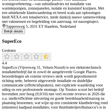
woningverbetering—van subsidieadvies tot installatie van
warmtepompen, zonnepanelen, isolatie en kunststof kozijnen. Met
een uitstekende klantwaardering en breed scala aan oplossingen
biedt NEXA een totaalservice, mede dankzij nauwe samenwerking
met vakmensen en begeleiding van aanvraag- tot nazorgtraject.
Tappersweg 5, 2031 ET Haarlem, Nederland
Bekijk details
SuperEco
Gesloten
4.4
SuperEco (Vijverweg 31, Velsen-Noord) is een elektrotechnisch
installatiebedrijf dat in zowel de aangeleverde Google Places-
beoordelingen als externe reviews sterk wordt gepositioneerd
richting nette, beheerst uitgevoerde installatie en duidelijke
communicatie (offerte/afspraken), met expliciete waardering voor
uitleg en een professionele montage. Op Trustoo scoort het bedrijf
bovendien zeer hoog (9,9/10) met veel recente reviews in 2026 die
o.a. snelle/efficiënte uitvoering en goede bereikbaarheid/nazorg na
plaatsing benoemen, wat wijst op een consistente klantbeleving rond
(minstens) laadpaal-installaties; voor thuisbatterijen/thuisaccu’s is in