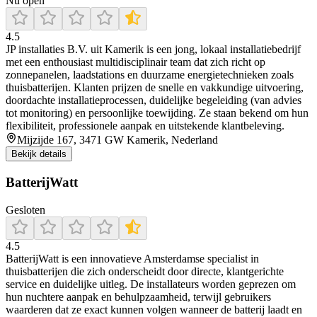
Nu open
4.5
JP installaties B.V. uit Kamerik is een jong, lokaal installatiebedrijf
met een enthousiast multidisciplinair team dat zich richt op
zonnepanelen, laadstations en duurzame energietechnieken zoals
thuisbatterijen. Klanten prijzen de snelle en vakkundige uitvoering,
doordachte installatieprocessen, duidelijke begeleiding (van advies
tot monitoring) en persoonlijke toewijding. Ze staan bekend om hun
flexibiliteit, professionele aanpak en uitstekende klantbeleving.
Mijzijde 167, 3471 GW Kamerik, Nederland
Bekijk details
BatterijWatt
Gesloten
4.5
BatterijWatt is een innovatieve Amsterdamse specialist in
thuisbatterijen die zich onderscheidt door directe, klantgerichte
service en duidelijke uitleg. De installateurs worden geprezen om
hun nuchtere aanpak en behulpzaamheid, terwijl gebruikers
waarderen dat ze exact kunnen volgen wanneer de batterij laadt en