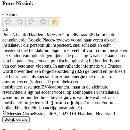
Puur Nissink
Gesloten
4.6
Puur Nissink (Haarlem, Meester Cornelisstraat 36) komt in de
aangeleverde Google Places-reviews vooral naar voren als een
installateur die persoonlijk inspecteert, snel schakelt en echt
meedenkt met het dak/montage—met veel lof voor communicatie en
het vinden van oplossingen tijdens de plaatsing (zoals het aanpassen
van het paneeltype en een praktische oplossing bij het doorboren
van een betonnen vloeren). In aanvullende informatie via Trustoo
wordt bovendien een hoge beoordeling (8,9) genoemd en profileert
het bedrijf zich als specialist in zonne-energie met o.a. micro-
omvormers en (volgens de profieltekst) ook
thuisbatterijsystemen/EV-laadpunten, maar in de zichtbare
reviewdetails ligt het accent vooral op zonnepanelen-installaties,
waardoor er minder direct bevestiging is van de kwaliteit van
thuisbatterijprojecten zelf. ([trustoo.nl](https://trustoo.nl/noord-
holland/haarlem/thuisbatterij/puur-nissink/))
Meester Cornelisstraat 36A, 2023 DH Haarlem, Nederland
Bekijk details