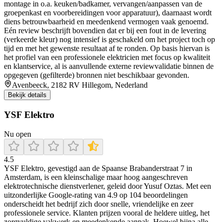
montage in o.a. keuken/badkamer, vervangen/aanpassen van de
groepenkast en voorbereidingen voor apparatuur), daarnaast wordt
diens betrouwbaarheid en meedenkend vermogen vaak genoemd.
Eén review beschrijft bovendien dat er bij een fout in de levering
(verkeerde kleur) nog intensief is geschakeld om het project toch op
tijd en met het gewenste resultaat af te ronden. Op basis hiervan is
het profiel van een professionele elektricien met focus op kwaliteit
en klantservice, al is aanvullende externe reviewvalidatie binnen de
opgegeven (gefilterde) bronnen niet beschikbaar gevonden.
Avenbeeck, 2182 RV Hillegom, Nederland
Bekijk details
YSF Elektro
Nu open
4.5
YSF Elektro, gevestigd aan de Spaanse Brabanderstraat 7 in
Amsterdam, is een kleinschalige maar hoog aangeschreven
elektrotechnische dienstverlener, geleid door Yusuf Oztas. Met een
uitzonderlijke Google-rating van 4.9 op 104 beoordelingen
onderscheidt het bedrijf zich door snelle, vriendelijke en zeer
professionele service. Klanten prijzen vooral de heldere uitleg, het
zorgvuldige vakwerk en meedenkende aanpak. Hoewel bijna alle