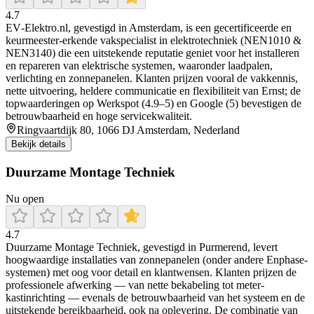
4.7
EV‑Elektro.nl, gevestigd in Amsterdam, is een gecertificeerde en
keurmeester‑erkende vakspecialist in elektrotechniek (NEN1010 &
NEN3140) die een uitstekende reputatie geniet voor het installeren
en repareren van elektrische systemen, waaronder laadpalen,
verlichting en zonnepanelen. Klanten prijzen vooral de vakkennis,
nette uitvoering, heldere communicatie en flexibiliteit van Ernst; de
topwaarderingen op Werkspot (4.9–5) en Google (5) bevestigen de
betrouwbaarheid en hoge servicekwaliteit.
Ringvaartdijk 80, 1066 DJ Amsterdam, Nederland
Bekijk details
Duurzame Montage Techniek
Nu open
4.7
Duurzame Montage Techniek, gevestigd in Purmerend, levert
hoogwaardige installaties van zonnepanelen (onder andere Enphase-
systemen) met oog voor detail en klantwensen. Klanten prijzen de
professionele afwerking — van nette bekabeling tot meter-
kastinrichting — evenals de betrouwbaarheid van het systeem en de
uitstekende bereikbaarheid, ook na oplevering. De combinatie van