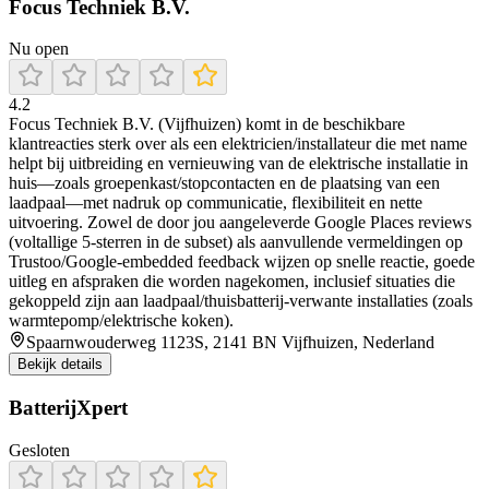
Focus Techniek B.V.
Nu open
4.2
Focus Techniek B.V. (Vijfhuizen) komt in de beschikbare
klantreacties sterk over als een elektricien/installateur die met name
helpt bij uitbreiding en vernieuwing van de elektrische installatie in
huis—zoals groepenkast/stopcontacten en de plaatsing van een
laadpaal—met nadruk op communicatie, flexibiliteit en nette
uitvoering. Zowel de door jou aangeleverde Google Places reviews
(voltallige 5-sterren in de subset) als aanvullende vermeldingen op
Trustoo/Google-embedded feedback wijzen op snelle reactie, goede
uitleg en afspraken die worden nagekomen, inclusief situaties die
gekoppeld zijn aan laadpaal/thuisbatterij-verwante installaties (zoals
warmtepomp/elektrische koken).
Spaarnwouderweg 1123S, 2141 BN Vijfhuizen, Nederland
Bekijk details
BatterijXpert
Gesloten