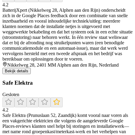
4.2
BatterijXpert (Nikkelweg 28, Alphen aan den Rijn) onderscheidt
zich in de Google Places feedback door een combinatie van snelle
inzetbaarheid en vooral inhoudelijke techniek/uitleg: meerdere
klanten noemen dat de installatie netjes is uitgevoerd met
weggewerkte bekabeling en dat het systeem ook in een echte situatie
(stroomstoring) naar behoren werkt. In één review staat weliswaar
dat er bij de afronding nog struikelpunten waren (een benodigde
communicatiemodule en een automaat-issue), maar dat werk werd
vervolgens hersteld met een tweede afspraak en het bedrijf was
bereikbaar om oplossingen door te voeren.
Nikkelweg 28, 2401 MM Alphen aan den Rijn, Nederland
Bekijk details
Safe Elektra
Gesloten
4.2
Safe Elektra (Prunuslaan 52, Zaandijk) komt vooral naar voren als
een vakgerichte elektricien die volgens de aangeleverde Google
Places-reviews klanten snel helpt bij storingen en installatiewerk—
met name rond groepenkast/meterkast-werk en het verhelpen van