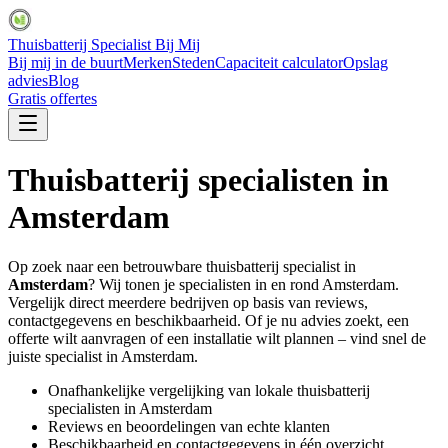
Thuisbatterij Specialist Bij Mij
Bij mij in de buurt
Merken
Steden
Capaciteit calculator
Opslag
advies
Blog
Gratis offertes
Thuisbatterij specialisten in
Amsterdam
Op zoek naar een betrouwbare thuisbatterij specialist in
Amsterdam
? Wij tonen je specialisten in en rond
Amsterdam
.
Vergelijk direct meerdere bedrijven op basis van reviews,
contactgegevens en beschikbaarheid. Of je nu advies zoekt, een
offerte wilt aanvragen of een installatie wilt plannen – vind snel de
juiste specialist in
Amsterdam
.
Onafhankelijke vergelijking van lokale thuisbatterij
specialisten in
Amsterdam
Reviews en beoordelingen van echte klanten
Beschikbaarheid en contactgegevens in één overzicht