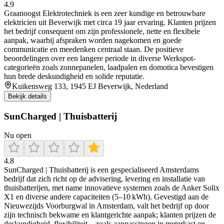
4.9
Graanoogst Elektrotechniek is een zeer kundige en betrouwbare
elektricien uit Beverwijk met circa 19 jaar ervaring. Klanten prijzen
het bedrijf consequent om zijn professionele, nette en flexibele
aanpak, waarbij afspraken worden nagekomen en goede
communicatie en meedenken centraal staan. De positieve
beoordelingen over een langere periode in diverse Werkspot-
categorieën zoals zonnepanelen, laadpalen en domotica bevestigen
hun brede deskundigheid en solide reputatie.
Kuikensweg 133, 1945 EJ Beverwijk, Nederland
Bekijk details
SunCharged | Thuisbatterij
Nu open
4.8
SunCharged | Thuisbatterij is een gespecialiseerd Amsterdams
bedrijf dat zich richt op de advisering, levering en installatie van
thuisbatterijen, met name innovatieve systemen zoals de Anker Solix
X1 en diverse andere capaciteiten (5–10 kWh). Gevestigd aan de
Nieuwezijds Voorburgwal in Amsterdam, valt het bedrijf op door
zijn technisch bekwame en klantgerichte aanpak; klanten prijzen de
deskundigheid, flexibiliteit – zoals aanpassingen in meterkast en