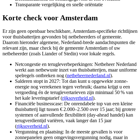
Transparante vergelijking en snelle oriëntatie
Korte check voor
Amsterdam
Er zijn geen openbaar beschikbare, Amsterdam-specifieke richtlijnen
voor thuisbatterijen gevonden bij netbeheerders of gemeente.
Daarom hieronder algemene, Nederland-brede aandachtspunten die
relevant zijn, maar check bij de gemeente Amsterdam of uw
netbeheerder (zoals Liander of Stedin) voor lokale regels.
Netcongestie en terugleverbeperkingen: Netbeheer Nederland
werkt aan netbewuste inzet van thuisbatterijen, maar uniforme
spelregels ontbreken nog (
netbeheernederland.nl
).
Salderen stopt in 2027: Tot dan kunt u opgewekte zonne-
energie nog verrekenen tegen verbruik; daarna krijgt u een
vergoeding én de teruglevertarieven zijn minimaal 50 % van
het kale leveringstarief (
rijksoverheid.nl
).
Financiële businesscase: De onrendabele top van een kleine
thuisbatterij ligt tussen € 2.000–2.500 over 15 jaar; bij grotere
systemen of aanvullende flexibiliteit (day‑ahead handel) kan
terugverdientijd variëren, vaak langer dan 15 jaar
(
rijksoverheid.nl
).
Vergunning en plaatsing: In de meeste gevallen is voor
zonnepanelen geen omgevingsvergunning nodig, maar in