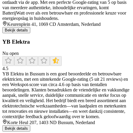
ontlaadt via de app. Met een perfecte Google-rating van 5 op basis
van meerdere authentieke, inhoudelijke ervaringen, komt
BatterijWatt over als een betrouwbare en professionele keuze voor
energieopslag in huishoudens.
Keurenplein 41, 1069 CD Amsterdam, Nederland
Bekijk details
YB Elektra
Nu open
4.5
YB Elektra in Bussum is een goed beoordeelde en betrouwbare
elektricien, met een uitstekende Google‑rating (5 uit 21 reviews) en
een Werkspot‑score van circa 4.6 op basis van tientallen
beoordelingen. Klanten benadrukken de vriendelijke en vakkundige
aanpak, snelle service, duidelijke communicatie en sterke focus op
kwaliteit en veiligheid. Het bedrijf biedt een breed assortiment aan
elektrotechnische werkzaamheden—van laadpalen en meterkasten
tot renovaties en nieuwe installaties—en weet dankzij consistente,
contextrijke feedback geloofwaardig over te komen.
Korte Heul 207, 1403 ND Bussum, Nederland
Bekijk details