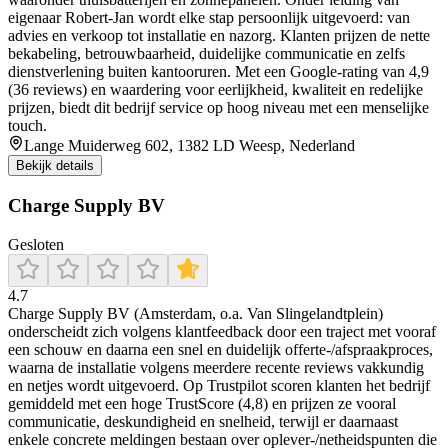
eigenaar Robert‑Jan wordt elke stap persoonlijk uitgevoerd: van
advies en verkoop tot installatie en nazorg. Klanten prijzen de nette
bekabeling, betrouwbaarheid, duidelijke communicatie en zelfs
dienstverlening buiten kantooruren. Met een Google-rating van 4,9
(36 reviews) en waardering voor eerlijkheid, kwaliteit en redelijke
prijzen, biedt dit bedrijf service op hoog niveau met een menselijke
touch.
Lange Muiderweg 602, 1382 LD Weesp, Nederland
Bekijk details
Charge Supply BV
Gesloten
4.7
Charge Supply BV (Amsterdam, o.a. Van Slingelandtplein)
onderscheidt zich volgens klantfeedback door een traject met vooraf
een schouw en daarna een snel en duidelijk offerte-/afspraakproces,
waarna de installatie volgens meerdere recente reviews vakkundig
en netjes wordt uitgevoerd. Op Trustpilot scoren klanten het bedrijf
gemiddeld met een hoge TrustScore (4,8) en prijzen ze vooral
communicatie, deskundigheid en snelheid, terwijl er daarnaast
enkele concrete meldingen bestaan over oplever-/netheidspunten die