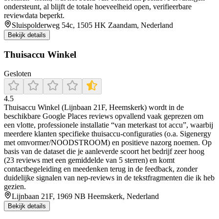
ondersteunt, al blijft de totale hoeveelheid open, verifieerbare
reviewdata beperkt.
Sluispolderweg 54c, 1505 HK Zaandam, Nederland
Bekijk details
Thuisaccu Winkel
Gesloten
4.5
Thuisaccu Winkel (Lijnbaan 21F, Heemskerk) wordt in de
beschikbare Google Places reviews opvallend vaak geprezen om
een vlotte, professionele installatie “van meterkast tot accu”, waarbij
meerdere klanten specifieke thuisaccu-configuraties (o.a. Sigenergy
met omvormer/NOODSTROOM) en positieve nazorg noemen. Op
basis van de dataset die je aanleverde scoort het bedrijf zeer hoog
(23 reviews met een gemiddelde van 5 sterren) en komt
contactbegeleiding en meedenken terug in de feedback, zonder
duidelijke signalen van nep-reviews in de tekstfragmenten die ik heb
gezien.
Lijnbaan 21F, 1969 NB Heemskerk, Nederland
Bekijk details