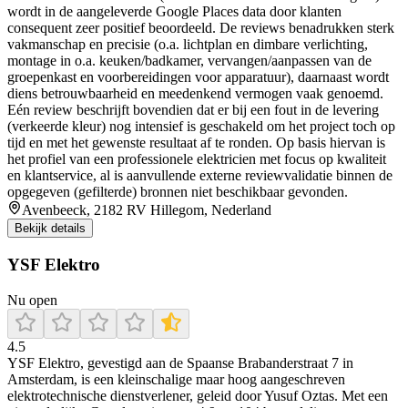
wordt in de aangeleverde Google Places data door klanten
consequent zeer positief beoordeeld. De reviews benadrukken sterk
vakmanschap en precisie (o.a. lichtplan en dimbare verlichting,
montage in o.a. keuken/badkamer, vervangen/aanpassen van de
groepenkast en voorbereidingen voor apparatuur), daarnaast wordt
diens betrouwbaarheid en meedenkend vermogen vaak genoemd.
Eén review beschrijft bovendien dat er bij een fout in de levering
(verkeerde kleur) nog intensief is geschakeld om het project toch op
tijd en met het gewenste resultaat af te ronden. Op basis hiervan is
het profiel van een professionele elektricien met focus op kwaliteit
en klantservice, al is aanvullende externe reviewvalidatie binnen de
opgegeven (gefilterde) bronnen niet beschikbaar gevonden.
Avenbeeck, 2182 RV Hillegom, Nederland
Bekijk details
YSF Elektro
Nu open
4.5
YSF Elektro, gevestigd aan de Spaanse Brabanderstraat 7 in
Amsterdam, is een kleinschalige maar hoog aangeschreven
elektrotechnische dienstverlener, geleid door Yusuf Oztas. Met een