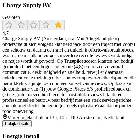
Charge Supply BV
Gesloten
4.7
Charge Supply BV (Amsterdam, o.a. Van Slingelandtplein)
onderscheidt zich volgens klantfeedback door een traject met vooraf
een schouw en daarna een snel en duidelijk offerte-/afspraakproces,
waarna de installatie volgens meerdere recente reviews vakkundig
en netjes wordt uitgevoerd. Op Trustpilot scoren klanten het bedrijf
gemiddeld met een hoge TrustScore (4,8) en prijzen ze vooral
communicatie, deskundigheid en snelheid, terwijl er daarnaast
enkele concrete meldingen bestaan over oplever-/netheidspunten die
na­drukkelijk zijn genoemd in een subset van reviews. Op basis van
de combinatie van (1) jouw Google Places 5/5 profielfeedback en
(2) de grote hoeveelheid recente Trustpilot-reviews lijkt dit een
professioneel en betrouwbaar bedrijf met een sterk servicegerichte
aanpak, met slechts beperkte (en deels oplosbare) aandachtspunten
rond oplevering.
Van Slingelandtplein 13b, 1051 DD Amsterdam, Nederland
Bekijk details
Energie Install