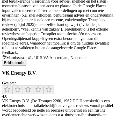
met terugkerende waardering voor advies, snelheid en het (laten)
monteren/plaatsen van een accu ter plaatse. In de Google Places
input vallen meerdere 5-sterren beoordelingen op met concrete
ervaringen (o.a. snel geholpen, behulpzaam advies en ondersteuning
bij montage), en er is ook een recente, enkelvoudige Trustpilot-
review (25 jul 2025) die dezelfde kant op wijst (“vriendelijk
geholpen”, “veel kennis van zaken”). Tegelijkertijd is het externe
reviewbestaan beperkt: Trustpilot toont slechts één review en
Openingstijden.nl koppelt geen extra beoordelingen aan dit
specifieke adres, waardoor het moeilijk is om de huidige kwaliteit
robuust te valideren buiten de aangeleverde Google Places
feedback.
Marnixstraat 41, 1015 VA Amsterdam, Nederland
Bekijk details
VK Energy B.V.
Gesloten
4.0
VK Energy B.V. (De Trompet 2260, 1967 DC Heemskerk) is een
elektrotechnisch installatiebedrijf dat volgens reviews vooral positief
wordt beoordeeld op nette en precieze uitvoering en een rustige,
overleggerichte werkwijze tijdens o.a. thuisaccu/thuisbatterij- en