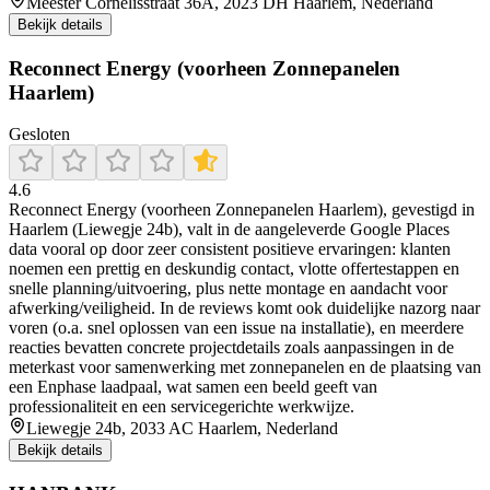
Meester Cornelisstraat 36A, 2023 DH Haarlem, Nederland
Bekijk details
Reconnect Energy (voorheen Zonnepanelen
Haarlem)
Gesloten
4.6
Reconnect Energy (voorheen Zonnepanelen Haarlem), gevestigd in
Haarlem (Liewegje 24b), valt in de aangeleverde Google Places
data vooral op door zeer consistent positieve ervaringen: klanten
noemen een prettig en deskundig contact, vlotte offertestappen en
snelle planning/uitvoering, plus nette montage en aandacht voor
afwerking/veiligheid. In de reviews komt ook duidelijke nazorg naar
voren (o.a. snel oplossen van een issue na installatie), en meerdere
reacties bevatten concrete projectdetails zoals aanpassingen in de
meterkast voor samenwerking met zonnepanelen en de plaatsing van
een Enphase laadpaal, wat samen een beeld geeft van
professionaliteit en een servicegerichte werkwijze.
Liewegje 24b, 2033 AC Haarlem, Nederland
Bekijk details