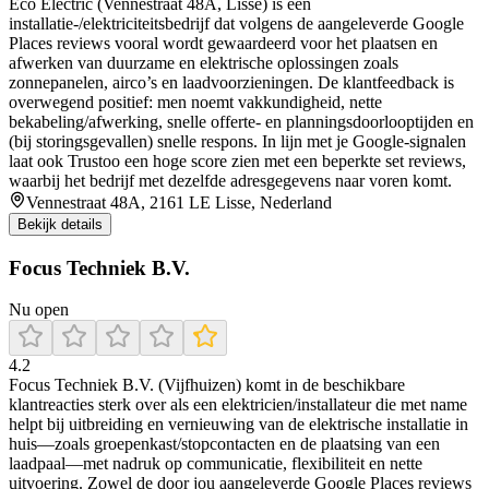
Eco Electric (Vennestraat 48A, Lisse) is een
installatie-/elektriciteitsbedrijf dat volgens de aangeleverde Google
Places reviews vooral wordt gewaardeerd voor het plaatsen en
afwerken van duurzame en elektrische oplossingen zoals
zonnepanelen, airco’s en laadvoorzieningen. De klantfeedback is
overwegend positief: men noemt vakkundigheid, nette
bekabeling/afwerking, snelle offerte- en planningsdoorlooptijden en
(bij storingsgevallen) snelle respons. In lijn met je Google-signalen
laat ook Trustoo een hoge score zien met een beperkte set reviews,
waarbij het bedrijf met dezelfde adresgegevens naar voren komt.
Vennestraat 48A, 2161 LE Lisse, Nederland
Bekijk details
Focus Techniek B.V.
Nu open
4.2
Focus Techniek B.V. (Vijfhuizen) komt in de beschikbare
klantreacties sterk over als een elektricien/installateur die met name
helpt bij uitbreiding en vernieuwing van de elektrische installatie in
huis—zoals groepenkast/stopcontacten en de plaatsing van een
laadpaal—met nadruk op communicatie, flexibiliteit en nette
uitvoering. Zowel de door jou aangeleverde Google Places reviews