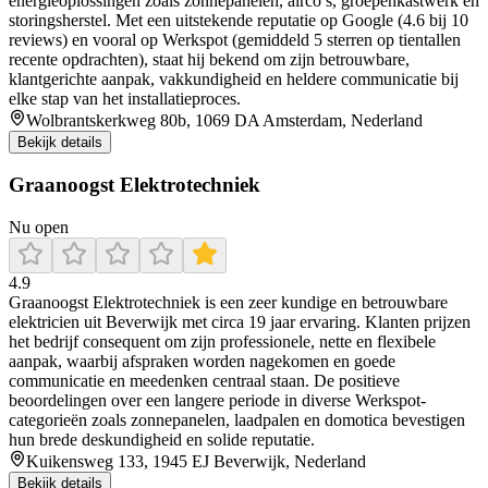
energieoplossingen zoals zonnepanelen, airco’s, groepenkastwerk en
storingsherstel. Met een uitstekende reputatie op Google (4.6 bij 10
reviews) en vooral op Werkspot (gemiddeld 5 sterren op tientallen
recente opdrachten), staat hij bekend om zijn betrouwbare,
klantgerichte aanpak, vakkundigheid en heldere communicatie bij
elke stap van het installatieproces.
Wolbrantskerkweg 80b, 1069 DA Amsterdam, Nederland
Bekijk details
Graanoogst Elektrotechniek
Nu open
4.9
Graanoogst Elektrotechniek is een zeer kundige en betrouwbare
elektricien uit Beverwijk met circa 19 jaar ervaring. Klanten prijzen
het bedrijf consequent om zijn professionele, nette en flexibele
aanpak, waarbij afspraken worden nagekomen en goede
communicatie en meedenken centraal staan. De positieve
beoordelingen over een langere periode in diverse Werkspot-
categorieën zoals zonnepanelen, laadpalen en domotica bevestigen
hun brede deskundigheid en solide reputatie.
Kuikensweg 133, 1945 EJ Beverwijk, Nederland
Bekijk details