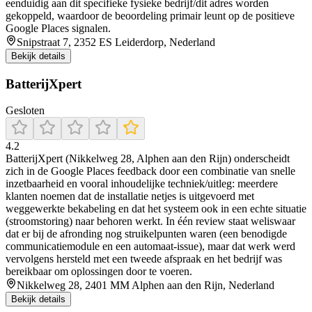
eenduidig aan dit specifieke fysieke bedrijf/dit adres worden
gekoppeld, waardoor de beoordeling primair leunt op de positieve
Google Places signalen.
Snipstraat 7, 2352 ES Leiderdorp, Nederland
Bekijk details
BatterijXpert
Gesloten
4.2
BatterijXpert (Nikkelweg 28, Alphen aan den Rijn) onderscheidt
zich in de Google Places feedback door een combinatie van snelle
inzetbaarheid en vooral inhoudelijke techniek/uitleg: meerdere
klanten noemen dat de installatie netjes is uitgevoerd met
weggewerkte bekabeling en dat het systeem ook in een echte situatie
(stroomstoring) naar behoren werkt. In één review staat weliswaar
dat er bij de afronding nog struikelpunten waren (een benodigde
communicatiemodule en een automaat-issue), maar dat werk werd
vervolgens hersteld met een tweede afspraak en het bedrijf was
bereikbaar om oplossingen door te voeren.
Nikkelweg 28, 2401 MM Alphen aan den Rijn, Nederland
Bekijk details