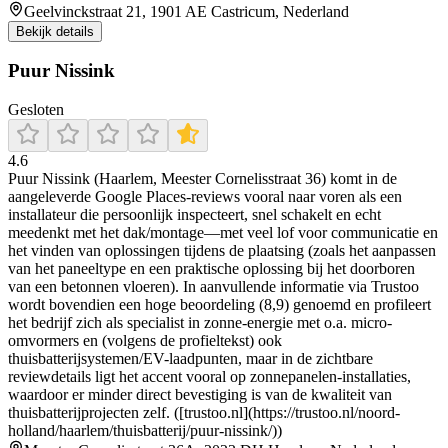
Geelvinckstraat 21, 1901 AE Castricum, Nederland
Bekijk details
Puur Nissink
Gesloten
4.6
Puur Nissink (Haarlem, Meester Cornelisstraat 36) komt in de
aangeleverde Google Places-reviews vooral naar voren als een
installateur die persoonlijk inspecteert, snel schakelt en echt
meedenkt met het dak/montage—met veel lof voor communicatie en
het vinden van oplossingen tijdens de plaatsing (zoals het aanpassen
van het paneeltype en een praktische oplossing bij het doorboren
van een betonnen vloeren). In aanvullende informatie via Trustoo
wordt bovendien een hoge beoordeling (8,9) genoemd en profileert
het bedrijf zich als specialist in zonne-energie met o.a. micro-
omvormers en (volgens de profieltekst) ook
thuisbatterijsystemen/EV-laadpunten, maar in de zichtbare
reviewdetails ligt het accent vooral op zonnepanelen-installaties,
waardoor er minder direct bevestiging is van de kwaliteit van
thuisbatterijprojecten zelf. ([trustoo.nl](https://trustoo.nl/noord-
holland/haarlem/thuisbatterij/puur-nissink/))