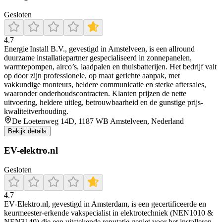
Gesloten
4.7
Energie Install B.V., gevestigd in Amstelveen, is een allround
duurzame installatiepartner gespecialiseerd in zonnepanelen,
warmtepompen, airco’s, laadpalen en thuisbatterijen. Het bedrijf valt
op door zijn professionele, op maat gerichte aanpak, met
vakkundige monteurs, heldere communicatie en sterke aftersales,
waaronder onderhoudscontracten. Klanten prijzen de nette
uitvoering, heldere uitleg, betrouwbaarheid en de gunstige prijs-
kwaliteitverhouding.
De Loetenweg 14D, 1187 WB Amstelveen, Nederland
Bekijk details
EV-elektro.nl
Gesloten
4.7
EV‑Elektro.nl, gevestigd in Amsterdam, is een gecertificeerde en
keurmeester‑erkende vakspecialist in elektrotechniek (NEN1010 &
NEN3140) die een uitstekende reputatie geniet voor het installeren