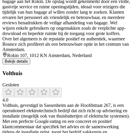
bagage aan het Rokin. De opslag wordt gekenmerkt door een vlotte,
gastvrije service en ruime openingstijden, ideaal voor reizigers die
tijdelijk van hun bagage af willen zonder lang te zoeken. Klanten
ervaren het personeel als vriendelijk en betrouwbaar, en meerdere
reviews benadrukken de veilige afhandeling van bagage. Wel
wijzen enkele gebruikers op ongemakken zoals de verplichte app-
download en beperkte ruimte bij de toegang voor grote koffers.
Over het algemeen is de reputatie positief en authentiek, waarmee
Bounce zich profileert als een betrouwbare optie in het centrum van
Amsterdam.
Rokin 107, 1012 KN Amsterdam, Nederland
Bekijk details
Volthuis
Gesloten
4.0
Volthuis, gevestigd in Sassenheim aan de Hoofdstraat 267, is een
operationeel elektrotechnisch bedrijf dat zich richt op advisering en
installatie (mogelijk ook van thuisbatterijen of elektrische systemen).
Met een perfecte Google-rating en een concreet en positief
klantcommentaar dat specifiek het advies en de samenwerking
tijdens de installatie prijst, toont het bedrijf vakkennis en