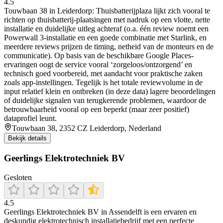
4.5
Touwbaan 38 in Leiderdorp: Thuisbatterijplaza lijkt zich vooral te
richten op thuisbatterij-plaatsingen met nadruk op een vlotte, nette
installatie en duidelijke uitleg achteraf (o.a. één review noemt een
Powerwall 3-installatie en een goede combinatie met Starlink, en
meerdere reviews prijzen de timing, netheid van de monteurs en de
communicatie). Op basis van de beschikbare Google Places-
ervaringen oogt de service vooral ‘zorgeloos/ontzorgend’ en
technisch goed voorbereid, met aandacht voor praktische zaken
zoals app-instellingen. Tegelijk is het totale reviewvolume in de
input relatief klein en ontbreken (in deze data) lagere beoordelingen
of duidelijke signalen van terugkerende problemen, waardoor de
betrouwbaarheid vooral op een beperkt (maar zeer positief)
dataprofiel leunt.
Touwbaan 38, 2352 CZ Leiderdorp, Nederland
Bekijk details
Geerlings Elektrotechniek BV
Gesloten
4.5
Geerlings Elektrotechniek BV in Assendelft is een ervaren en
deskundig elektrotechnisch installatiebedrijf met een perfecte