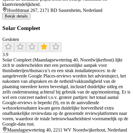
klantvriendelijkheid.
Hoofdstraat 267, 2171 BD Sassenheim, Nederland
Bekijk details
Solar Compleet
Gesloten
3.9
Solar Compleet (Maandagsewetering 40, Noordwijkerhout) lijkt
zich te onderscheiden met een persoonlijke aanpak voor
thuisbatterijen/thuisaccu’s en een strak installatieproces: in de
aangeleverde Google Places-reviews worden het adviestraject, het
nakomen van afspraken en de netheid/vakkundigheid van de
plaatsing meerdere keren bevestigd, inclusief duidelijke uitleg en
zelfs ondersteuning achteraf bij gebruik van de app/monitoring. Er is
wel een concreet nadeel t.o.v. grotere partijen: het totaal aantal
Google-reviews is beperkt (9), en in de aanvullende
webzoekresultaten kwam geen duidelijke hoeveelheid extra
onafhankelijke reviewdata op de genoemde reviewplatformen naar
voren, waardoor de totale betrouwbaarheidstest voornamelijk op de
Google-data rust.
Maandagsewetering 40, 2211 WV Noordwijkerhout, Nederland