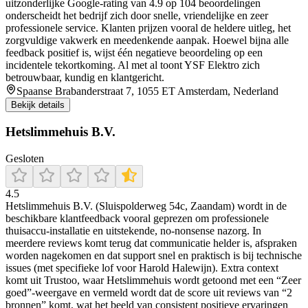
uitzonderlijke Google-rating van 4.9 op 104 beoordelingen
onderscheidt het bedrijf zich door snelle, vriendelijke en zeer
professionele service. Klanten prijzen vooral de heldere uitleg, het
zorgvuldige vakwerk en meedenkende aanpak. Hoewel bijna alle
feedback positief is, wijst één negatieve beoordeling op een
incidentele tekortkoming. Al met al toont YSF Elektro zich
betrouwbaar, kundig en klantgericht.
Spaanse Brabanderstraat 7, 1055 ET Amsterdam, Nederland
Bekijk details
Hetslimmehuis B.V.
Gesloten
4.5
Hetslimmehuis B.V. (Sluispolderweg 54c, Zaandam) wordt in de
beschikbare klantfeedback vooral geprezen om professionele
thuisaccu-installatie en uitstekende, no-nonsense nazorg. In
meerdere reviews komt terug dat communicatie helder is, afspraken
worden nagekomen en dat support snel en praktisch is bij technische
issues (met specifieke lof voor Harold Halewijn). Extra context
komt uit Trustoo, waar Hetslimmehuis wordt getoond met een “Zeer
goed”-weergave en vermeld wordt dat de score uit reviews van “2
bronnen” komt, wat het beeld van consistent positieve ervaringen