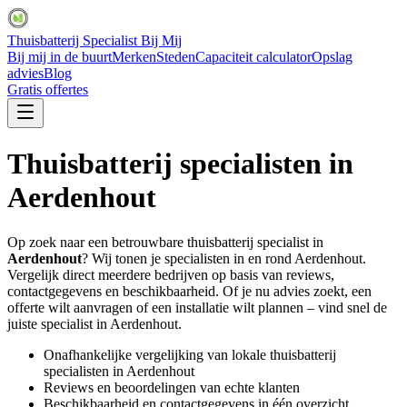
Thuisbatterij Specialist Bij Mij
Bij mij in de buurt
Merken
Steden
Capaciteit calculator
Opslag
advies
Blog
Gratis offertes
Thuisbatterij specialisten in
Aerdenhout
Op zoek naar een betrouwbare thuisbatterij specialist in
Aerdenhout
? Wij tonen je specialisten in en rond
Aerdenhout
.
Vergelijk direct meerdere bedrijven op basis van reviews,
contactgegevens en beschikbaarheid. Of je nu advies zoekt, een
offerte wilt aanvragen of een installatie wilt plannen – vind snel de
juiste specialist in
Aerdenhout
.
Onafhankelijke vergelijking van lokale thuisbatterij
specialisten in
Aerdenhout
Reviews en beoordelingen van echte klanten
Beschikbaarheid en contactgegevens in één overzicht