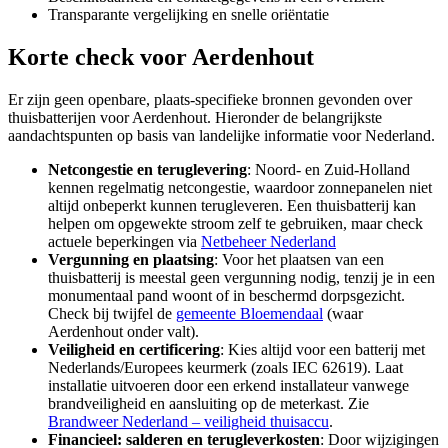
Transparante vergelijking en snelle oriëntatie
Korte check voor
Aerdenhout
Er zijn geen openbare, plaats-specifieke bronnen gevonden over
thuisbatterijen voor Aerdenhout. Hieronder de belangrijkste
aandachtspunten op basis van landelijke informatie voor Nederland.
Netcongestie en teruglevering
: Noord- en Zuid-Holland
kennen regelmatig netcongestie, waardoor zonnepanelen niet
altijd onbeperkt kunnen terugleveren. Een thuisbatterij kan
helpen om opgewekte stroom zelf te gebruiken, maar check
actuele beperkingen via
Netbeheer Nederland
Vergunning en plaatsing
: Voor het plaatsen van een
thuisbatterij is meestal geen vergunning nodig, tenzij je in een
monumentaal pand woont of in beschermd dorpsgezicht.
Check bij twijfel de
gemeente Bloemendaal
(waar
Aerdenhout onder valt).
Veiligheid en certificering
: Kies altijd voor een batterij met
Nederlands/Europees keurmerk (zoals IEC 62619). Laat
installatie uitvoeren door een erkend installateur vanwege
brandveiligheid en aansluiting op de meterkast. Zie
Brandweer Nederland – veiligheid thuisaccu
.
Financieel: salderen en terugleverkosten
: Door wijzigingen