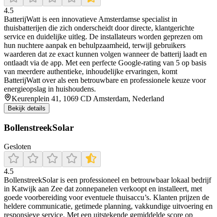
4.5
BatterijWatt is een innovatieve Amsterdamse specialist in
thuisbatterijen die zich onderscheidt door directe, klantgerichte
service en duidelijke uitleg. De installateurs worden geprezen om
hun nuchtere aanpak en behulpzaamheid, terwijl gebruikers
waarderen dat ze exact kunnen volgen wanneer de batterij laadt en
ontlaadt via de app. Met een perfecte Google-rating van 5 op basis
van meerdere authentieke, inhoudelijke ervaringen, komt
BatterijWatt over als een betrouwbare en professionele keuze voor
energieopslag in huishoudens.
Keurenplein 41, 1069 CD Amsterdam, Nederland
Bekijk details
BollenstreekSolar
Gesloten
4.5
BollenstreekSolar is een professioneel en betrouwbaar lokaal bedrijf
in Katwijk aan Zee dat zonnepanelen verkoopt en installeert, met
goede voorbereiding voor eventuele thuisaccu’s. Klanten prijzen de
heldere communicatie, getimede planning, vakkundige uitvoering en
responsieve service. Met een uitstekende gemiddelde score op