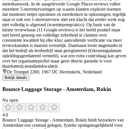
meterkastwerk. In de aangeleverde Google Places-reviews vallen
meerdere 5-sterrenervaringen op waarin klanten expliciet noemen
dat monteurs netjes opruimen en meedenken in oplossingen; tegelijk
staat er ook een 1-sterrenreview met een klacht dat eerder werk nog
niet volledig is afgerond (warmtepomp/airco). Op basis van de
kleine reviewbasis (11 Google-reviews) is het beeld positief maar
niet breed genoeg om volledige zekerheid te claimen over
consistente kwaliteit bij elke klus; aanvullende verificatie via meer
reviewkanalen is daarom wenselijk. Daarnaast toont stagemarkt.nl
dat het bedrijf als leerbedrijf staat geregistreerd (Erkenningsdatum
opleidingsgerelateerd vermeld), wat een extra contextlaag kan geven
over het organisatieprofiel maar geen directe garantie is voor
thuisbatterij-installatiekwaliteit.
De Trompet 2260, 1967 DC Heemskerk, Nederland
Bekijk details
Bounce Luggage Storage - Amsterdam, Rokin
Nu open
4.0
Bounce Luggage Storage - Amsterdam, Rokin biedt bezoekers van
Amsterdam een centraal gelegen, fysieke opslagmogelijkheid voor