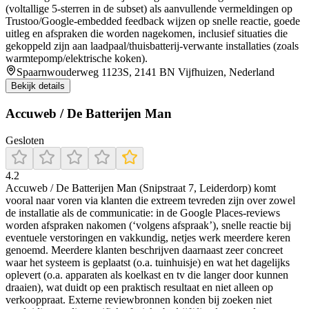
(voltallige 5-sterren in de subset) als aanvullende vermeldingen op
Trustoo/Google-embedded feedback wijzen op snelle reactie, goede
uitleg en afspraken die worden nagekomen, inclusief situaties die
gekoppeld zijn aan laadpaal/thuisbatterij-verwante installaties (zoals
warmtepomp/elektrische koken).
Spaarnwouderweg 1123S, 2141 BN Vijfhuizen, Nederland
Bekijk details
Accuweb / De Batterijen Man
Gesloten
4.2
Accuweb / De Batterijen Man (Snipstraat 7, Leiderdorp) komt
vooral naar voren via klanten die extreem tevreden zijn over zowel
de installatie als de communicatie: in de Google Places-reviews
worden afspraken nakomen (‘volgens afspraak’), snelle reactie bij
eventuele verstoringen en vakkundig, netjes werk meerdere keren
genoemd. Meerdere klanten beschrijven daarnaast zeer concreet
waar het systeem is geplaatst (o.a. tuinhuisje) en wat het dagelijks
oplevert (o.a. apparaten als koelkast en tv die langer door kunnen
draaien), wat duidt op een praktisch resultaat en niet alleen op
verkooppraat. Externe reviewbronnen konden bij zoeken niet