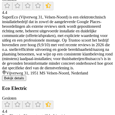
4.4
SuperEco (Vijverweg 31, Velsen-Noord) is een elektrotechnisch
installatiebedrijf dat in zowel de aangeleverde Google Places-
beoordelingen als externe reviews sterk wordt gepositioneerd
richting nette, beheerst uitgevoerde installatie en duidelijke
communicatie (offerte/afspraken), met expliciete waardering voor
uitleg en een professionele montage. Op Trustoo scoort het bedrijf
bovendien zeer hoog (9,9/10) met veel recente reviews in 2026 die
o.a. snelle/efficiënte uitvoering en goede bereikbaarheid/nazorg na
plaatsing benoemen, wat wijst op een consistente klantbeleving rond
(minstens) laadpaal-installaties; voor thuisbatterijen/thuisaccu’s is in
de gevonden broninformatie minder concreet onderbouwd hoe groot
dat specifieke deel van de dienstverlening is.
Vijverweg 31, 1951 MS Velsen-Noord, Nederland
Bekijk details
Eco Electric
Gesloten
4.4