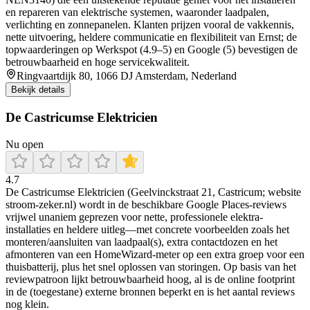
en repareren van elektrische systemen, waaronder laadpalen,
verlichting en zonnepanelen. Klanten prijzen vooral de vakkennis,
nette uitvoering, heldere communicatie en flexibiliteit van Ernst; de
topwaarderingen op Werkspot (4.9–5) en Google (5) bevestigen de
betrouwbaarheid en hoge servicekwaliteit.
Ringvaartdijk 80, 1066 DJ Amsterdam, Nederland
Bekijk details
De Castricumse Elektricien
Nu open
4.7
De Castricumse Elektricien (Geelvinckstraat 21, Castricum; website
stroom-zeker.nl) wordt in de beschikbare Google Places-reviews
vrijwel unaniem geprezen voor nette, professionele elektra-
installaties en heldere uitleg—met concrete voorbeelden zoals het
monteren/aansluiten van laadpaal(s), extra contactdozen en het
afmonteren van een HomeWizard-meter op een extra groep voor een
thuisbatterij, plus het snel oplossen van storingen. Op basis van het
reviewpatroon lijkt betrouwbaarheid hoog, al is de online footprint
in de (toegestane) externe bronnen beperkt en is het aantal reviews
nog klein.