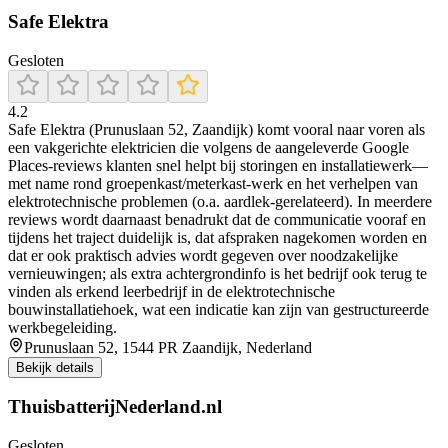
Safe Elektra
Gesloten
4.2
Safe Elektra (Prunuslaan 52, Zaandijk) komt vooral naar voren als
een vakgerichte elektricien die volgens de aangeleverde Google
Places-reviews klanten snel helpt bij storingen en installatiewerk—
met name rond groepenkast/meterkast-werk en het verhelpen van
elektrotechnische problemen (o.a. aardlek-gerelateerd). In meerdere
reviews wordt daarnaast benadrukt dat de communicatie vooraf en
tijdens het traject duidelijk is, dat afspraken nagekomen worden en
dat er ook praktisch advies wordt gegeven over noodzakelijke
vernieuwingen; als extra achtergrondinfo is het bedrijf ook terug te
vinden als erkend leerbedrijf in de elektrotechnische
bouwinstallatiehoek, wat een indicatie kan zijn van gestructureerde
werkbegeleiding.
Prunuslaan 52, 1544 PR Zaandijk, Nederland
Bekijk details
ThuisbatterijNederland.nl
Gesloten