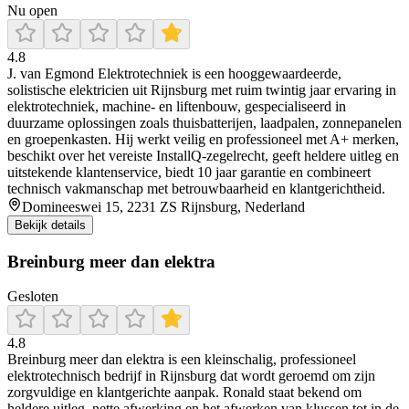
Nu open
4.8
J. van Egmond Elektrotechniek is een hooggewaardeerde,
solistische elektricien uit Rijnsburg met ruim twintig jaar ervaring in
elektrotechniek, machine‑ en liftenbouw, gespecialiseerd in
duurzame oplossingen zoals thuisbatterijen, laadpalen, zonnepanelen
en groepenkasten. Hij werkt veilig en professioneel met A+ merken,
beschikt over het vereiste InstallQ‑zegelrecht, geeft heldere uitleg en
uitstekende klantenservice, biedt 10 jaar garantie en combineert
technisch vakmanschap met betrouwbaarheid en klantgerichtheid.
Domineeswei 15, 2231 ZS Rijnsburg, Nederland
Bekijk details
Breinburg meer dan elektra
Gesloten
4.8
Breinburg meer dan elektra is een kleinschalig, professioneel
elektrotechnisch bedrijf in Rijnsburg dat wordt geroemd om zijn
zorgvuldige en klantgerichte aanpak. Ronald staat bekend om
heldere uitleg, nette afwerking en het afwerken van klussen tot in de