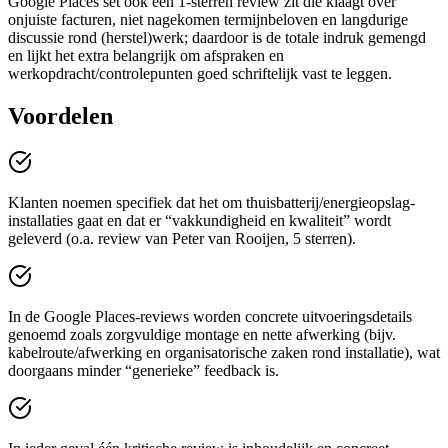
Google Places set ook een 1-sterren review zit die klaagt over
onjuiste facturen, niet nagekomen termijnbeloven en langdurige
discussie rond (herstel)werk; daardoor is de totale indruk gemengd
en lijkt het extra belangrijk om afspraken en
werkopdracht/controlepunten goed schriftelijk vast te leggen.
Voordelen
Klanten noemen specifiek dat het om thuisbatterij/energieopslag-
installaties gaat en dat er “vakkundigheid en kwaliteit” wordt
geleverd (o.a. review van Peter van Rooijen, 5 sterren).
In de Google Places-reviews worden concrete uitvoeringsdetails
genoemd zoals zorgvuldige montage en nette afwerking (bijv.
kabelroute/afwerking en organisatorische zaken rond installatie), wat
doorgaans minder “generieke” feedback is.