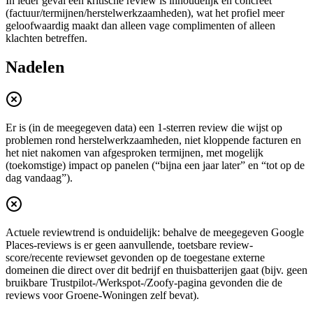
In ieder geval één kritische review is inhoudelijk en concreet
(factuur/termijnen/herstelwerkzaamheden), wat het profiel meer
geloofwaardig maakt dan alleen vage complimenten of alleen
klachten betreffen.
Nadelen
Er is (in de meegegeven data) een 1-sterren review die wijst op
problemen rond herstelwerkzaamheden, niet kloppende facturen en
het niet nakomen van afgesproken termijnen, met mogelijk
(toekomstige) impact op panelen (“bijna een jaar later” en “tot op de
dag vandaag”).
Actuele reviewtrend is onduidelijk: behalve de meegegeven Google
Places-reviews is er geen aanvullende, toetsbare review-
score/recente reviewset gevonden op de toegestane externe
domeinen die direct over dit bedrijf en thuisbatterijen gaat (bijv. geen
bruikbare Trustpilot-/Werkspot-/Zoofy-pagina gevonden die de
reviews voor Groene-Woningen zelf bevat).