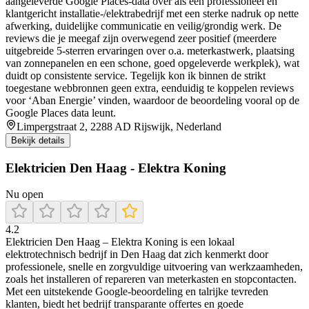
aangeleverde Google Places-data over als een professioneel en
klantgericht installatie-/elektrabedrijf met een sterke nadruk op nette
afwerking, duidelijke communicatie en veilig/grondig werk. De
reviews die je meegaf zijn overwegend zeer positief (meerdere
uitgebreide 5-sterren ervaringen over o.a. meterkastwerk, plaatsing
van zonnepanelen en een schone, goed opgeleverde werkplek), wat
duidt op consistente service. Tegelijk kon ik binnen de strikt
toegestane webbronnen geen extra, eenduidig te koppelen reviews
voor ‘Aban Energie’ vinden, waardoor de beoordeling vooral op de
Google Places data leunt.
Limpergstraat 2, 2288 AD Rijswijk, Nederland
Bekijk details
Elektricien Den Haag - Elektra Koning
Nu open
4.2
Elektricien Den Haag – Elektra Koning is een lokaal
elektrotechnisch bedrijf in Den Haag dat zich kenmerkt door
professionele, snelle en zorgvuldige uitvoering van werkzaamheden,
zoals het installeren of repareren van meterkasten en stopcontacten.
Met een uitstekende Google‑beoordeling en talrijke tevreden
klanten, biedt het bedrijf transparante offertes en goede