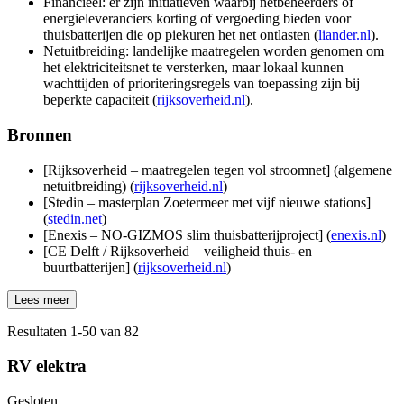
Financieel: er zijn initiatieven waarbij netbeheerders of
energieleveranciers korting of vergoeding bieden voor
thuisbatterijen die op piekuren het net ontlasten (
liander.nl
).
Netuitbreiding: landelijke maatregelen worden genomen om
het elektriciteitsnet te versterken, maar lokaal kunnen
wachttijden of prioriteringsregels van toepassing zijn bij
beperkte capaciteit (
rijksoverheid.nl
).
Bronnen
[Rijksoverheid – maatregelen tegen vol stroomnet] (algemene
netuitbreiding) (
rijksoverheid.nl
)
[Stedin – masterplan Zoetermeer met vijf nieuwe stations]
(
stedin.net
)
[Enexis – NO‑GIZMOS slim thuisbatterijproject] (
enexis.nl
)
[CE Delft / Rijksoverheid – veiligheid thuis‑ en
buurtbatterijen] (
rijksoverheid.nl
)
Lees meer
Resultaten
1
-
50
van
82
RV elektra
Gesloten