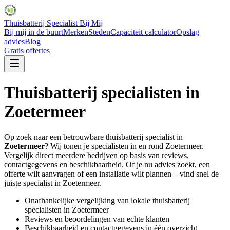
Thuisbatterij Specialist Bij Mij
Bij mij in de buurt
Merken
Steden
Capaciteit calculator
Opslag
advies
Blog
Gratis offertes
Thuisbatterij specialisten in
Zoetermeer
Op zoek naar een betrouwbare thuisbatterij specialist in
Zoetermeer
? Wij tonen je specialisten in en rond
Zoetermeer
.
Vergelijk direct meerdere bedrijven op basis van reviews,
contactgegevens en beschikbaarheid. Of je nu advies zoekt, een
offerte wilt aanvragen of een installatie wilt plannen – vind snel de
juiste specialist in
Zoetermeer
.
Onafhankelijke vergelijking van lokale thuisbatterij
specialisten in
Zoetermeer
Reviews en beoordelingen van echte klanten
Beschikbaarheid en contactgegevens in één overzicht