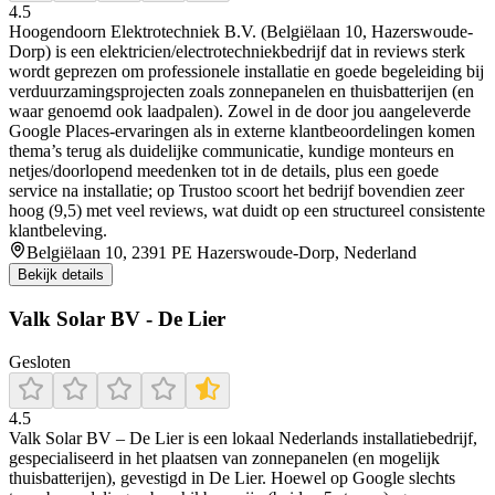
4.5
Hoogendoorn Elektrotechniek B.V. (Belgiëlaan 10, Hazerswoude-
Dorp) is een elektricien/electrotechniekbedrijf dat in reviews sterk
wordt geprezen om professionele installatie en goede begeleiding bij
verduurzamingsprojecten zoals zonnepanelen en thuisbatterijen (en
waar genoemd ook laadpalen). Zowel in de door jou aangeleverde
Google Places-ervaringen als in externe klantbeoordelingen komen
thema’s terug als duidelijke communicatie, kundige monteurs en
netjes/doorlopend meedenken tot in de details, plus een goede
service na installatie; op Trustoo scoort het bedrijf bovendien zeer
hoog (9,5) met veel reviews, wat duidt op een structureel consistente
klantbeleving.
Belgiëlaan 10, 2391 PE Hazerswoude-Dorp, Nederland
Bekijk details
Valk Solar BV - De Lier
Gesloten
4.5
Valk Solar BV – De Lier is een lokaal Nederlands installatiebedrijf,
gespecialiseerd in het plaatsen van zonnepanelen (en mogelijk
thuisbatterijen), gevestigd in De Lier. Hoewel op Google slechts