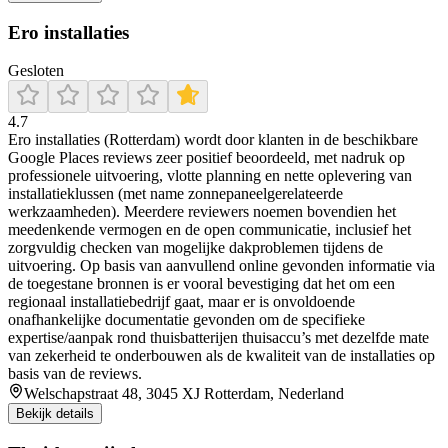
Ero installaties
Gesloten
4.7
Ero installaties (Rotterdam) wordt door klanten in de beschikbare
Google Places reviews zeer positief beoordeeld, met nadruk op
professionele uitvoering, vlotte planning en nette oplevering van
installatieklussen (met name zonnepaneelgerelateerde
werkzaamheden). Meerdere reviewers noemen bovendien het
meedenkende vermogen en de open communicatie, inclusief het
zorgvuldig checken van mogelijke dakproblemen tijdens de
uitvoering. Op basis van aanvullend online gevonden informatie via
de toegestane bronnen is er vooral bevestiging dat het om een
regionaal installatiebedrijf gaat, maar er is onvoldoende
onafhankelijke documentatie gevonden om de specifieke
expertise/aanpak rond thuisbatterijen thuisaccu’s met dezelfde mate
van zekerheid te onderbouwen als de kwaliteit van de installaties op
basis van de reviews.
Welschapstraat 48, 3045 XJ Rotterdam, Nederland
Bekijk details