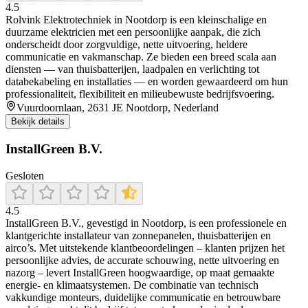
4.5
Rolvink Elektrotechniek in Nootdorp is een kleinschalige en
duurzame elektricien met een persoonlijke aanpak, die zich
onderscheidt door zorgvuldige, nette uitvoering, heldere
communicatie en vakmanschap. Ze bieden een breed scala aan
diensten — van thuisbatterijen, laadpalen en verlichting tot
databekabeling en installaties — en worden gewaardeerd om hun
professionaliteit, flexibiliteit en milieubewuste bedrijfsvoering.
Vuurdoornlaan, 2631 JE Nootdorp, Nederland
Bekijk details
InstallGreen B.V.
Gesloten
4.5
InstallGreen B.V., gevestigd in Nootdorp, is een professionele en
klantgerichte installateur van zonnepanelen, thuisbatterijen en
airco’s. Met uitstekende klantbeoordelingen – klanten prijzen het
persoonlijke advies, de accurate schouwing, nette uitvoering en
nazorg – levert InstallGreen hoogwaardige, op maat gemaakte
energie- en klimaatsystemen. De combinatie van technisch
vakkundige monteurs, duidelijke communicatie en betrouwbare