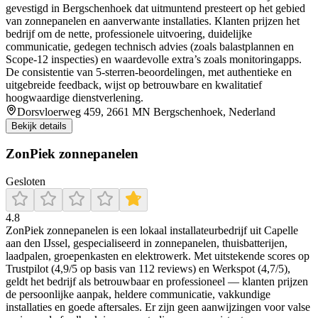
gevestigd in Bergschenhoek dat uitmuntend presteert op het gebied
van zonnepanelen en aanverwante installaties. Klanten prijzen het
bedrijf om de nette, professionele uitvoering, duidelijke
communicatie, gedegen technisch advies (zoals balastplannen en
Scope‑12 inspecties) en waardevolle extra’s zoals monitoringapps.
De consistentie van 5-sterren‑beoordelingen, met authentieke en
uitgebreide feedback, wijst op betrouwbare en kwalitatief
hoogwaardige dienstverlening.
Dorsvloerweg 459, 2661 MN Bergschenhoek, Nederland
Bekijk details
ZonPiek zonnepanelen
Gesloten
4.8
ZonPiek zonnepanelen is een lokaal installateurbedrijf uit Capelle
aan den IJssel, gespecialiseerd in zonnepanelen, thuisbatterijen,
laadpalen, groepenkasten en elektrowerk. Met uitstekende scores op
Trustpilot (4,9/5 op basis van 112 reviews) en Werkspot (4,7/5),
geldt het bedrijf als betrouwbaar en professioneel — klanten prijzen
de persoonlijke aanpak, heldere communicatie, vakkundige
installaties en goede aftersales. Er zijn geen aanwijzingen voor valse