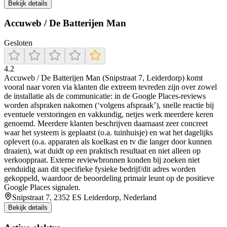
Bekijk details
Accuweb / De Batterijen Man
Gesloten
4.2
Accuweb / De Batterijen Man (Snipstraat 7, Leiderdorp) komt
vooral naar voren via klanten die extreem tevreden zijn over zowel
de installatie als de communicatie: in de Google Places-reviews
worden afspraken nakomen (‘volgens afspraak’), snelle reactie bij
eventuele verstoringen en vakkundig, netjes werk meerdere keren
genoemd. Meerdere klanten beschrijven daarnaast zeer concreet
waar het systeem is geplaatst (o.a. tuinhuisje) en wat het dagelijks
oplevert (o.a. apparaten als koelkast en tv die langer door kunnen
draaien), wat duidt op een praktisch resultaat en niet alleen op
verkooppraat. Externe reviewbronnen konden bij zoeken niet
eenduidig aan dit specifieke fysieke bedrijf/dit adres worden
gekoppeld, waardoor de beoordeling primair leunt op de positieve
Google Places signalen.
Snipstraat 7, 2352 ES Leiderdorp, Nederland
Bekijk details