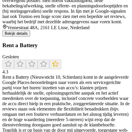
overwegend positief: men noemt vakkundigheid, nette
bekabeling/afwerking, snelle offerte- en planningsdoorlooptijden en
(bij storingsgevallen) snelle respons. In lijn met je Google-signalen
laat ook Trustoo een hoge score zien met een beperkte set reviews,
waarbij het bedrijf met dezelfde adresgegevens naar voren komt.
Vennestraat 48A, 2161 LE Lisse, Nederland
Bekijk details
Rent a Battery
Gesloten
4.3
Rent a Battery (Nieuwsticht 10, Schiedam) komt in de aangeleverde
Google Places-beoordelingen naar voren als een servicegerichte
partij voor het huren/ inzetten van accu’s: klanten prijzen
herhaaldelijk de snelle, oplossingsgerichte aanpak en het actief
meedenken over de toepassing, inclusief concrete voorbeelden waar
de accu direct hielp in een praktische, zorggerelateerde situatie. In de
reviews staan ook elementen die flexibiliteit benadrukken (bijv.
omgaan met een foutieve verhuurdatum en het alsnog tijdig leveren)
en de hoge waardering (meerdere 5-sterren) wijst erop dat de
dienstverlening doorgaans goed aansluit op de klantbehoefte.
Tegelijk is er op basis van de door mij uitgevoerde, toegestane web-