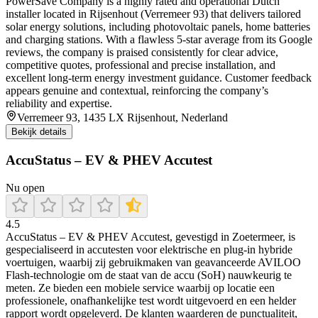
PowerSave Company is a highly rated and operational Dutch
installer located in Rijsenhout (Verremeer 93) that delivers tailored
solar energy solutions, including photovoltaic panels, home batteries
and charging stations. With a flawless 5‑star average from its Google
reviews, the company is praised consistently for clear advice,
competitive quotes, professional and precise installation, and
excellent long‑term energy investment guidance. Customer feedback
appears genuine and contextual, reinforcing the company’s
reliability and expertise.
Verremeer 93, 1435 LX Rijsenhout, Nederland
Bekijk details
AccuStatus – EV & PHEV Accutest
Nu open
4.5
AccuStatus – EV & PHEV Accutest, gevestigd in Zoetermeer, is
gespecialiseerd in accutesten voor elektrische en plug‑in hybride
voertuigen, waarbij zij gebruikmaken van geavanceerde AVILOO
Flash‑technologie om de staat van de accu (SoH) nauwkeurig te
meten. Ze bieden een mobiele service waarbij op locatie een
professionele, onafhankelijke test wordt uitgevoerd en een helder
rapport wordt opgeleverd. De klanten waarderen de punctualiteit,