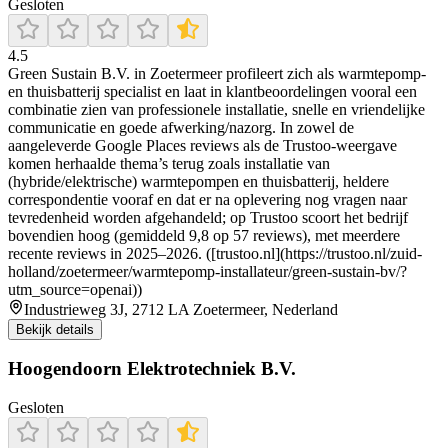
Gesloten
4.5
Green Sustain B.V. in Zoetermeer profileert zich als warmtepomp-
en thuisbatterij specialist en laat in klantbeoordelingen vooral een
combinatie zien van professionele installatie, snelle en vriendelijke
communicatie en goede afwerking/nazorg. In zowel de
aangeleverde Google Places reviews als de Trustoo-weergave
komen herhaalde thema’s terug zoals installatie van
(hybride/elektrische) warmtepompen en thuisbatterij, heldere
correspondentie vooraf en dat er na oplevering nog vragen naar
tevredenheid worden afgehandeld; op Trustoo scoort het bedrijf
bovendien hoog (gemiddeld 9,8 op 57 reviews), met meerdere
recente reviews in 2025–2026. ([trustoo.nl](https://trustoo.nl/zuid-
holland/zoetermeer/warmtepomp-installateur/green-sustain-bv/?
utm_source=openai))
Industrieweg 3J, 2712 LA Zoetermeer, Nederland
Bekijk details
Hoogendoorn Elektrotechniek B.V.
Gesloten