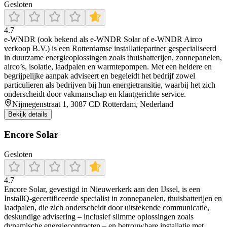
Gesloten
4.7
e‑WNDR (ook bekend als e‑WNDR Solar of e‑WNDR Airco
verkoop B.V.) is een Rotterdamse installatiepartner gespecialiseerd
in duurzame energieoplossingen zoals thuisbatterijen, zonnepanelen,
airco’s, isolatie, laadpalen en warmtepompen. Met een heldere en
begrijpelijke aanpak adviseert en begeleidt het bedrijf zowel
particulieren als bedrijven bij hun energietransitie, waarbij het zich
onderscheidt door vakmanschap en klantgerichte service.
Nijmegenstraat 1, 3087 CD Rotterdam, Nederland
Bekijk details
Encore Solar
Gesloten
4.7
Encore Solar, gevestigd in Nieuwerkerk aan den IJssel, is een
InstallQ-gecertificeerde specialist in zonnepanelen, thuisbatterijen en
laadpalen, die zich onderscheidt door uitstekende communicatie,
deskundige advisering – inclusief slimme oplossingen zoals
dynamische energiecontracten – en betrouwbare installatie met