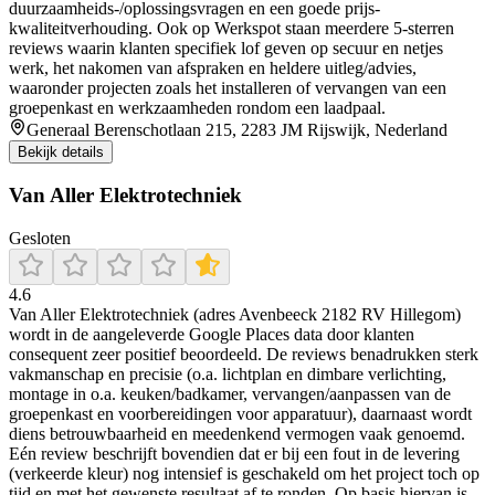
duurzaamheids-/oplossingsvragen en een goede prijs-
kwaliteitverhouding. Ook op Werkspot staan meerdere 5-sterren
reviews waarin klanten specifiek lof geven op secuur en netjes
werk, het nakomen van afspraken en heldere uitleg/advies,
waaronder projecten zoals het installeren of vervangen van een
groepenkast en werkzaamheden rondom een laadpaal.
Generaal Berenschotlaan 215, 2283 JM Rijswijk, Nederland
Bekijk details
Van Aller Elektrotechniek
Gesloten
4.6
Van Aller Elektrotechniek (adres Avenbeeck 2182 RV Hillegom)
wordt in de aangeleverde Google Places data door klanten
consequent zeer positief beoordeeld. De reviews benadrukken sterk
vakmanschap en precisie (o.a. lichtplan en dimbare verlichting,
montage in o.a. keuken/badkamer, vervangen/aanpassen van de
groepenkast en voorbereidingen voor apparatuur), daarnaast wordt
diens betrouwbaarheid en meedenkend vermogen vaak genoemd.
Eén review beschrijft bovendien dat er bij een fout in de levering
(verkeerde kleur) nog intensief is geschakeld om het project toch op
tijd en met het gewenste resultaat af te ronden. Op basis hiervan is