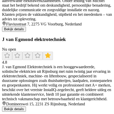
aanverwante elektrawerkzaamheden. Onder leiding van Michiel
staat het bedrijf bekend om deskundigheid, persoonlijke benadering,
duidelijke communicatie en zorgvuldige installatie en nazorg.
Klanten prijzen de vakkundigheid, stiptheid en het meedenken – van
advies tot oplevering.
Flaviusstraat 7, 2275 VG Voorburg, Nederland
Bekijk details
J van Egmond elektrotechniek
Nu open
4.8
J. van Egmond Elektrotechniek is een hooggewaardeerde,
solistische elektricien uit Rijnsburg met ruim twintig jaar ervaring in
elektrotechniek, machine‑ en liftenbouw, gespecialiseerd in
duurzame oplossingen zoals thuisbatterijen, laadpalen, zonnepanelen
en groepenkasten. Hij werkt veilig en professioneel met A+ merken,
beschikt over het vereiste InstallQ‑zegelrecht, geeft heldere uitleg en
uitstekende klantenservice, biedt 10 jaar garantie en combineert
technisch vakmanschap met betrouwbaarheid en klantgerichtheid.
Domineeswei 15, 2231 ZS Rijnsburg, Nederland
Bekijk details