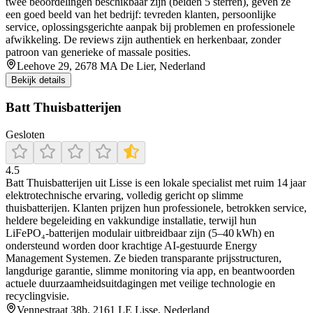
twee beoordelingen beschikbaar zijn (beiden 5 sterren), geven ze
een goed beeld van het bedrijf: tevreden klanten, persoonlijke
service, oplossingsgerichte aanpak bij problemen en professionele
afwikkeling. De reviews zijn authentiek en herkenbaar, zonder
patroon van generieke of massale posities.
Leehove 29, 2678 MA De Lier, Nederland
Bekijk details
Batt Thuisbatterijen
Gesloten
4.5
Batt Thuisbatterijen uit Lisse is een lokale specialist met ruim 14 jaar
elektrotechnische ervaring, volledig gericht op slimme
thuisbatterijen. Klanten prijzen hun professionele, betrokken service,
heldere begeleiding en vakkundige installatie, terwijl hun
LiFePO₄‑batterijen modulair uitbreidbaar zijn (5–40 kWh) en
ondersteund worden door krachtige AI‑gestuurde Energy
Management Systemen. Ze bieden transparante prijsstructuren,
langdurige garantie, slimme monitoring via app, en beantwoorden
actuele duurzaamheidsuitdagingen met veilige technologie en
recyclingvisie.
Vennestraat 38b, 2161 LE Lisse, Nederland