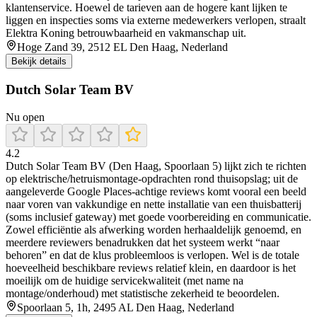
klantenservice. Hoewel de tarieven aan de hogere kant lijken te
liggen en inspecties soms via externe medewerkers verlopen, straalt
Elektra Koning betrouwbaarheid en vakmanschap uit.
Hoge Zand 39, 2512 EL Den Haag, Nederland
Bekijk details
Dutch Solar Team BV
Nu open
4.2
Dutch Solar Team BV (Den Haag, Spoorlaan 5) lijkt zich te richten
op elektrische/hetruismontage-opdrachten rond thuisopslag; uit de
aangeleverde Google Places-achtige reviews komt vooral een beeld
naar voren van vakkundige en nette installatie van een thuisbatterij
(soms inclusief gateway) met goede voorbereiding en communicatie.
Zowel efficiëntie als afwerking worden herhaaldelijk genoemd, en
meerdere reviewers benadrukken dat het systeem werkt “naar
behoren” en dat de klus probleemloos is verlopen. Wel is de totale
hoeveelheid beschikbare reviews relatief klein, en daardoor is het
moeilijk om de huidige servicekwaliteit (met name na
montage/onderhoud) met statistische zekerheid te beoordelen.
Spoorlaan 5, 1h, 2495 AL Den Haag, Nederland