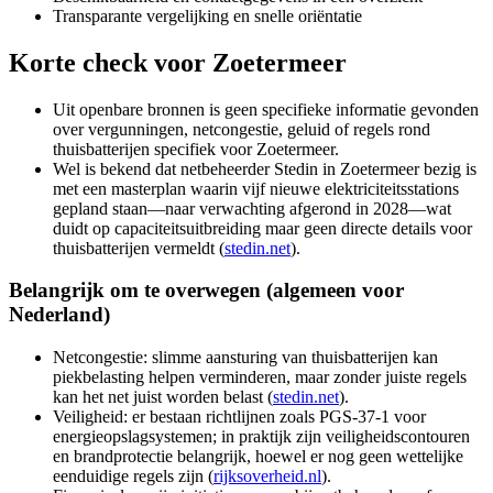
Transparante vergelijking en snelle oriëntatie
Korte check voor
Zoetermeer
Uit openbare bronnen is geen specifieke informatie gevonden
over vergunningen, netcongestie, geluid of regels rond
thuisbatterijen specifiek voor Zoetermeer.
Wel is bekend dat netbeheerder Stedin in Zoetermeer bezig is
met een masterplan waarin vijf nieuwe elektriciteitsstations
gepland staan—naar verwachting afgerond in 2028—wat
duidt op capaciteitsuitbreiding maar geen directe details voor
thuisbatterijen vermeldt (
stedin.net
).
Belangrijk om te overwegen (algemeen voor
Nederland)
Netcongestie: slimme aansturing van thuisbatterijen kan
piekbelasting helpen verminderen, maar zonder juiste regels
kan het net juist worden belast (
stedin.net
).
Veiligheid: er bestaan richtlijnen zoals PGS‑37‑1 voor
energieopslagsystemen; in praktijk zijn veiligheidscontouren
en brandprotectie belangrijk, hoewel er nog geen wettelijke
eenduidige regels zijn (
rijksoverheid.nl
).