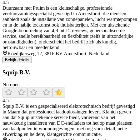
4.5
Duurzaam met Pruim is een kleinschalige, professionele
verduurzamingsspecialist gevestigd in Amersfoort, die diensten
aanbiedt zoals de installatie van zonnepanelen, lucht‑warmtepompen
en in de nabije toekomst ook thuisbatterijen. Met een uitstekende
Google‑beoordeling van 4,9 uit 15 reviews, gepersonaliseerde
service, snelle bereikbaarheid en flexibiliteit (zelfs in uitzonderlijke
omstandigheden), onderscheidt het bedrijf zich als kundig,
betrouwbaar en meedenkend.
Koedijkerweg 12, 3816 BV Amersfoort, Nederland
Bekijk details
Squip B.V.
Nu open
4.5
Squip B.V. is een gespecialiseerd elektrotechnisch bedrijf gevestigd
in Maarn dat professioneel laadoplossingen levert. Klanten geven
aan dat Squip uitstekende service biedt, variërend van het
nauwkeurig installeren van DC‑snelladers tot het op maat plaatsen
van laadpunten in woonomgevingen, met oog voor detail, nette
afwerking en heldere, klantgerichte communicatie.