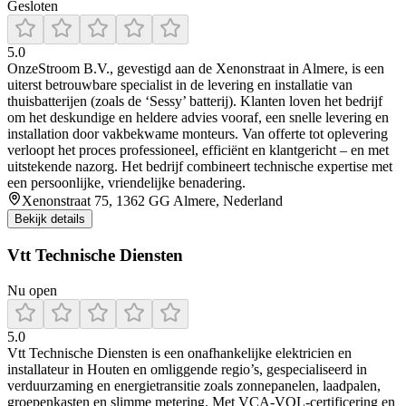
Gesloten
5.0
OnzeStroom B.V., gevestigd aan de Xenonstraat in Almere, is een
uiterst betrouwbare specialist in de levering en installatie van
thuisbatterijen (zoals de ‘Sessy’ batterij). Klanten loven het bedrijf
om het deskundige en heldere advies vooraf, een snelle levering en
installation door vakbekwame monteurs. Van offerte tot oplevering
verloopt het proces professioneel, efficiënt en klantgericht – en met
uitstekende nazorg. Het bedrijf combineert technische expertise met
een persoonlijke, vriendelijke benadering.
Xenonstraat 75, 1362 GG Almere, Nederland
Bekijk details
Vtt Technische Diensten
Nu open
5.0
Vtt Technische Diensten is een onafhankelijke elektricien en
installateur in Houten en omliggende regio’s, gespecialiseerd in
verduurzaming en energietransitie zoals zonnepanelen, laadpalen,
groepenkasten en slimme metering. Met VCA‑VOL‑certificering en