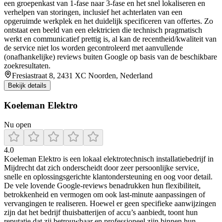
een groepenkast van 1-fase naar 3-fase en het snel lokaliseren en
verhelpen van storingen, inclusief het achterlaten van een
opgeruimde werkplek en het duidelijk specificeren van offertes. Zo
ontstaat een beeld van een elektricien die technisch pragmatisch
werkt en communicatief prettig is, al kan de recentheid/kwaliteit van
de service niet los worden gecontroleerd met aanvullende
(onafhankelijke) reviews buiten Google op basis van de beschikbare
zoekresultaten.
Fresiastraat 8, 2431 XC Noorden, Nederland
Bekijk details
Koeleman Elektro
Nu open
4.0
Koeleman Elektro is een lokaal elektrotechnisch installatiebedrijf in
Mijdrecht dat zich onderscheidt door zeer persoonlijke service,
snelle en oplossingsgerichte klantondersteuning en oog voor detail.
De vele lovende Google-reviews benadrukken hun flexibiliteit,
betrokkenheid en vermogen om ook last-minute aanpassingen of
vervangingen te realiseren. Hoewel er geen specifieke aanwijzingen
zijn dat het bedrijf thuisbatterijen of accu’s aanbiedt, toont hun
reputatie dat zij betrouwbaar en professioneel zijn binnen hun