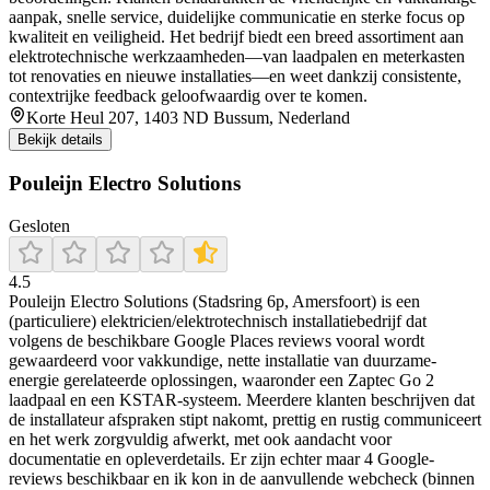
aanpak, snelle service, duidelijke communicatie en sterke focus op
kwaliteit en veiligheid. Het bedrijf biedt een breed assortiment aan
elektrotechnische werkzaamheden—van laadpalen en meterkasten
tot renovaties en nieuwe installaties—en weet dankzij consistente,
contextrijke feedback geloofwaardig over te komen.
Korte Heul 207, 1403 ND Bussum, Nederland
Bekijk details
Pouleijn Electro Solutions
Gesloten
4.5
Pouleijn Electro Solutions (Stadsring 6p, Amersfoort) is een
(particuliere) elektricien/elektrotechnisch installatiebedrijf dat
volgens de beschikbare Google Places reviews vooral wordt
gewaardeerd voor vakkundige, nette installatie van duurzame-
energie gerelateerde oplossingen, waaronder een Zaptec Go 2
laadpaal en een KSTAR-systeem. Meerdere klanten beschrijven dat
de installateur afspraken stipt nakomt, prettig en rustig communiceert
en het werk zorgvuldig afwerkt, met ook aandacht voor
documentatie en opleverdetails. Er zijn echter maar 4 Google-
reviews beschikbaar en ik kon in de aanvullende webcheck (binnen