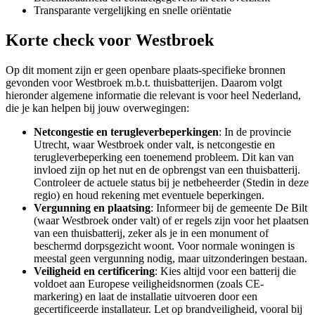
Transparante vergelijking en snelle oriëntatie
Korte check voor
Westbroek
Op dit moment zijn er geen openbare plaats-specifieke bronnen
gevonden voor Westbroek m.b.t. thuisbatterijen. Daarom volgt
hieronder algemene informatie die relevant is voor heel Nederland,
die je kan helpen bij jouw overwegingen:
Netcongestie en terugleverbeperkingen
: In de provincie
Utrecht, waar Westbroek onder valt, is netcongestie en
terugleverbeperking een toenemend probleem. Dit kan van
invloed zijn op het nut en de opbrengst van een thuisbatterij.
Controleer de actuele status bij je netbeheerder (Stedin in deze
regio) en houd rekening met eventuele beperkingen.
Vergunning en plaatsing
: Informeer bij de gemeente De Bilt
(waar Westbroek onder valt) of er regels zijn voor het plaatsen
van een thuisbatterij, zeker als je in een monument of
beschermd dorpsgezicht woont. Voor normale woningen is
meestal geen vergunning nodig, maar uitzonderingen bestaan.
Veiligheid en certificering
: Kies altijd voor een batterij die
voldoet aan Europese veiligheidsnormen (zoals CE-
markering) en laat de installatie uitvoeren door een
gecertificeerde installateur. Let op brandveiligheid, vooral bij