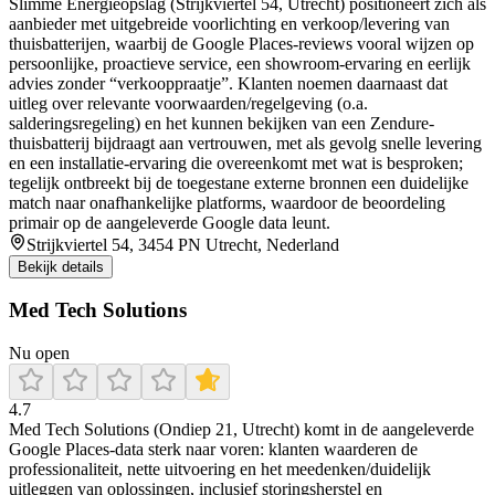
Slimme Energieopslag (Strijkviertel 54, Utrecht) positioneert zich als
aanbieder met uitgebreide voorlichting en verkoop/levering van
thuisbatterijen, waarbij de Google Places-reviews vooral wijzen op
persoonlijke, proactieve service, een showroom-ervaring en eerlijk
advies zonder “verkooppraatje”. Klanten noemen daarnaast dat
uitleg over relevante voorwaarden/regelgeving (o.a.
salderingsregeling) en het kunnen bekijken van een Zendure-
thuisbatterij bijdraagt aan vertrouwen, met als gevolg snelle levering
en een installatie-ervaring die overeenkomt met wat is besproken;
tegelijk ontbreekt bij de toegestane externe bronnen een duidelijke
match naar onafhankelijke platforms, waardoor de beoordeling
primair op de aangeleverde Google data leunt.
Strijkviertel 54, 3454 PN Utrecht, Nederland
Bekijk details
Med Tech Solutions
Nu open
4.7
Med Tech Solutions (Ondiep 21, Utrecht) komt in de aangeleverde
Google Places-data sterk naar voren: klanten waarderen de
professionaliteit, nette uitvoering en het meedenken/duidelijk
uitleggen van oplossingen, inclusief storingsherstel en