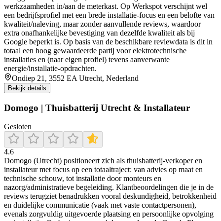
werkzaamheden in/aan de meterkast. Op Werkspot verschijnt wel
een bedrijfsprofiel met een brede installatie-focus en een belofte van
kwaliteit/naleving, maar zonder aanvullende reviews, waardoor
extra onafhankelijke bevestiging van dezelfde kwaliteit als bij
Google beperkt is. Op basis van de beschikbare reviewdata is dit in
totaal een hoog gewaardeerde partij voor elektrotechnische
installaties en (naar eigen profiel) tevens aanverwante
energie/installatie-opdrachten.
Ondiep 21, 3552 EA Utrecht, Nederland
Bekijk details
Domogo | Thuisbatterij Utrecht & Installateur
Gesloten
4.6
Domogo (Utrecht) positioneert zich als thuisbatterij-verkoper en
installateur met focus op een totaaltraject: van advies op maat en
technische schouw, tot installatie door monteurs en
nazorg/administratieve begeleiding. Klantbeoordelingen die je in de
reviews terugziet benadrukken vooral deskundigheid, betrokkenheid
en duidelijke communicatie (vaak met vaste contactpersonen),
evenals zorgvuldig uitgevoerde plaatsing en persoonlijke opvolging