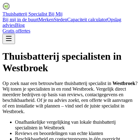
Thuisbatterij Specialist Bij Mij
Bij mij in de buurt
Merken
Steden
Capaciteit calculator
Opslag
advies
Blog
Gratis offertes
Thuisbatterij specialisten in
Westbroek
Op zoek naar een betrouwbare thuisbatterij specialist in
Westbroek
?
Wij tonen je specialisten in en rond
Westbroek
. Vergelijk direct
meerdere bedrijven op basis van reviews, contactgegevens en
beschikbaarheid. Of je nu advies zoekt, een offerte wilt aanvragen
of een installatie wilt plannen – vind snel de juiste specialist in
Westbroek
.
Onafhankelijke vergelijking van lokale thuisbatterij
specialisten in
Westbroek
Reviews en beoordelingen van echte klanten
Beschikbaarheid en contactgegevens in één overzicht