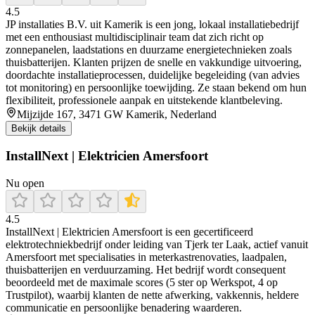
4.5
JP installaties B.V. uit Kamerik is een jong, lokaal installatiebedrijf
met een enthousiast multidisciplinair team dat zich richt op
zonnepanelen, laadstations en duurzame energietechnieken zoals
thuisbatterijen. Klanten prijzen de snelle en vakkundige uitvoering,
doordachte installatieprocessen, duidelijke begeleiding (van advies
tot monitoring) en persoonlijke toewijding. Ze staan bekend om hun
flexibiliteit, professionele aanpak en uitstekende klantbeleving.
Mijzijde 167, 3471 GW Kamerik, Nederland
Bekijk details
InstallNext | Elektricien Amersfoort
Nu open
4.5
InstallNext | Elektricien Amersfoort is een gecertificeerd
elektrotechniekbedrijf onder leiding van Tjerk ter Laak, actief vanuit
Amersfoort met specialisaties in meterkastrenovaties, laadpalen,
thuisbatterijen en verduurzaming. Het bedrijf wordt consequent
beoordeeld met de maximale scores (5 ster op Werkspot, 4 op
Trustpilot), waarbij klanten de nette afwerking, vakkennis, heldere
communicatie en persoonlijke benadering waarderen.