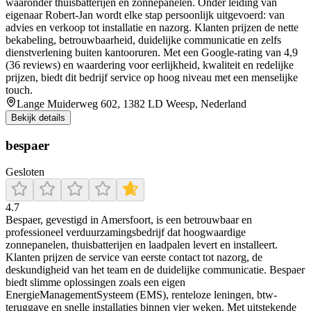
waaronder thuisbatterijen en zonnepanelen. Onder leiding van
eigenaar Robert‑Jan wordt elke stap persoonlijk uitgevoerd: van
advies en verkoop tot installatie en nazorg. Klanten prijzen de nette
bekabeling, betrouwbaarheid, duidelijke communicatie en zelfs
dienstverlening buiten kantooruren. Met een Google-rating van 4,9
(36 reviews) en waardering voor eerlijkheid, kwaliteit en redelijke
prijzen, biedt dit bedrijf service op hoog niveau met een menselijke
touch.
Lange Muiderweg 602, 1382 LD Weesp, Nederland
Bekijk details
bespaer
Gesloten
4.7
Bespaer, gevestigd in Amersfoort, is een betrouwbaar en
professioneel verduurzamingsbedrijf dat hoogwaardige
zonnepanelen, thuisbatterijen en laadpalen levert en installeert.
Klanten prijzen de service van eerste contact tot nazorg, de
deskundigheid van het team en de duidelijke communicatie. Bespaer
biedt slimme oplossingen zoals een eigen
EnergieManagementSysteem (EMS), renteloze leningen, btw-
teruggave en snelle installaties binnen vier weken. Met uitstekende