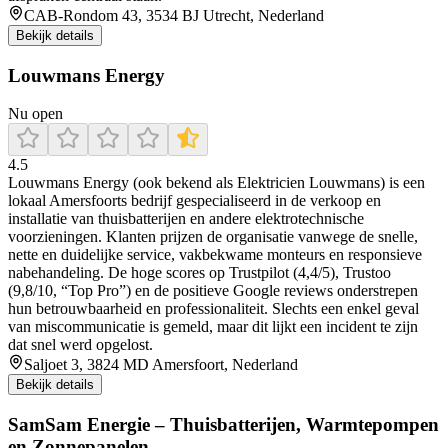
CAB-Rondom 43, 3534 BJ Utrecht, Nederland
Bekijk details
Louwmans Energy
Nu open
4.5
Louwmans Energy (ook bekend als Elektricien Louwmans) is een
lokaal Amersfoorts bedrijf gespecialiseerd in de verkoop en
installatie van thuisbatterijen en andere elektrotechnische
voorzieningen. Klanten prijzen de organisatie vanwege de snelle,
nette en duidelijke service, vakbekwame monteurs en responsieve
nabehandeling. De hoge scores op Trustpilot (4,4/5), Trustoo
(9,8/10, “Top Pro”) en de positieve Google reviews onderstrepen
hun betrouwbaarheid en professionaliteit. Slechts een enkel geval
van miscommunicatie is gemeld, maar dit lijkt een incident te zijn
dat snel werd opgelost.
Saljoet 3, 3824 MD Amersfoort, Nederland
Bekijk details
SamSam Energie – Thuisbatterijen, Warmtepompen
en Zonnepanelen