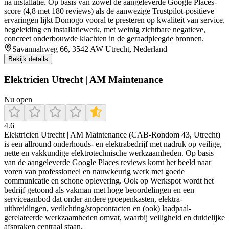
na installatie. Op basis van zowel de aangeleverde Google Places-
score (4,8 met 180 reviews) als de aanwezige Trustpilot-positieve
ervaringen lijkt Domogo vooral te presteren op kwaliteit van service,
begeleiding en installatiewerk, met weinig zichtbare negatieve,
concreet onderbouwde klachten in de geraadpleegde bronnen.
Savannahweg 66, 3542 AW Utrecht, Nederland
Bekijk details
Elektricien Utrecht | AM Maintenance
Nu open
4.6
Elektricien Utrecht | AM Maintenance (CAB-Rondom 43, Utrecht)
is een allround onderhouds- en elektrabedrijf met nadruk op veilige,
nette en vakkundige elektrotechnische werkzaamheden. Op basis
van de aangeleverde Google Places reviews komt het beeld naar
voren van professioneel en nauwkeurig werk met goede
communicatie en schone oplevering. Ook op Werkspot wordt het
bedrijf getoond als vakman met hoge beoordelingen en een
serviceaanbod dat onder andere groepenkasten, elektra-
uitbreidingen, verlichting/stopcontacten en (ook) laadpaal-
gerelateerde werkzaamheden omvat, waarbij veiligheid en duidelijke
afspraken centraal staan.