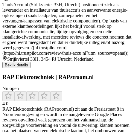
ThuisAccu.nl (Strijkviertel 33H, Utrecht) positioneert zich als
leverancier en installateur van thuisaccu’s en aanverwante energie-
oplossingen (zoals laadpalen, zonnepanelen en het
vervangen/aanpassen van elektrische componenten). Op basis van
externe klantbeoordelingen lijkt het bedrijf vooral sterk op
klantgerichte communicatie, tijdige opvolging en een nette
installatie-afwerking, met meerdere reviews die concreet noemen dat
er goed werd meegedacht en dat er duidelijke uitleg en/of nazorg
werd gegeven. ([nl.trustpilot.com]
(https://nl.trustpilot.com/review/thuis-accu.nl?utm_source=openai))
Strijkviertel 33H, 3454 PJ Utrecht, Nederland
Bekijk details
RAP Elektrotechniek | RAPstroom.nl
Nu open
4.0
RAP Elektrotechniek (RAPstroom.nl) zit aan de Fresiastraat 8 in
Noorden/omgeving en wordt in de aangeleverde Google Places
reviews opvallend vaak geprezen om het vakmanschap, de
zorgvuldige voorbereiding en vooral de uitvoering: klanten noemen
o.a. het plaatsen van een elektrische laadunit, het ombouwen van