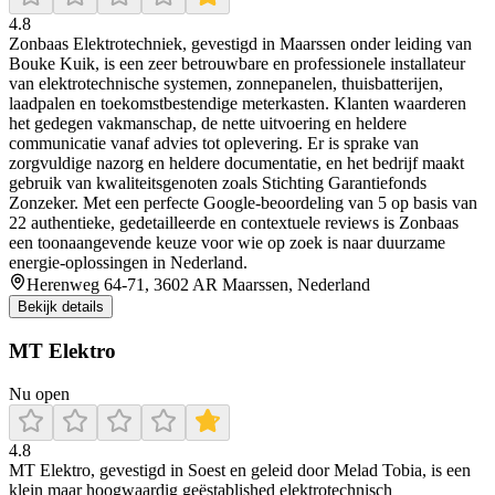
4.8
Zonbaas Elektrotechniek, gevestigd in Maarssen onder leiding van
Bouke Kuik, is een zeer betrouwbare en professionele installateur
van elektrotechnische systemen, zonnepanelen, thuisbatterijen,
laadpalen en toekomstbestendige meterkasten. Klanten waarderen
het gedegen vakmanschap, de nette uitvoering en heldere
communicatie vanaf advies tot oplevering. Er is sprake van
zorgvuldige nazorg en heldere documentatie, en het bedrijf maakt
gebruik van kwaliteitsgenoten zoals Stichting Garantiefonds
Zonzeker. Met een perfecte Google-beoordeling van 5 op basis van
22 authentieke, gedetailleerde en contextuele reviews is Zonbaas
een toonaangevende keuze voor wie op zoek is naar duurzame
energie-oplossingen in Nederland.
Herenweg 64-71, 3602 AR Maarssen, Nederland
Bekijk details
MT Elektro
Nu open
4.8
MT Elektro, gevestigd in Soest en geleid door Melad Tobia, is een
klein maar hoogwaardig geëstablished elektrotechnisch