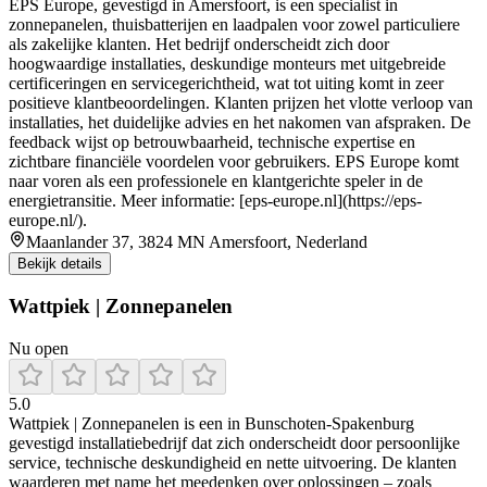
EPS Europe, gevestigd in Amersfoort, is een specialist in
zonnepanelen, thuisbatterijen en laadpalen voor zowel particuliere
als zakelijke klanten. Het bedrijf onderscheidt zich door
hoogwaardige installaties, deskundige monteurs met uitgebreide
certificeringen en servicegerichtheid, wat tot uiting komt in zeer
positieve klantbeoordelingen. Klanten prijzen het vlotte verloop van
installaties, het duidelijke advies en het nakomen van afspraken. De
feedback wijst op betrouwbaarheid, technische expertise en
zichtbare financiële voordelen voor gebruikers. EPS Europe komt
naar voren als een professionele en klantgerichte speler in de
energietransitie. Meer informatie: [eps-europe.nl](https://eps-
europe.nl/).
Maanlander 37, 3824 MN Amersfoort, Nederland
Bekijk details
Wattpiek | Zonnepanelen
Nu open
5.0
Wattpiek | Zonnepanelen is een in Bunschoten‑Spakenburg
gevestigd installatiebedrijf dat zich onderscheidt door persoonlijke
service, technische deskundigheid en nette uitvoering. De klanten
waarderen met name het meedenken over oplossingen – zoals