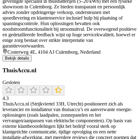
gevestigde specialist in thuisbatterijen (5–20 kWh) met een fysieke
showroom in Culemborg. Ze bieden transparant en persoonlijk
advies zonder opdringerige verkoop, ondersteunen met
spoedlevering en klantenservice inclusief hulp bij plaatsing of
spanningscontrole. Hun oplossingen bevatten ook
noodstroomfunctionaliteit bij stroomuitval. De overwegend positieve
en gedetailleerde feedback wijst op hoge servicekwaliteit, hoewel er
enige zorg bestaat over strikte interpretatie van
garantievoorwaarden.
Costerweg 4E, 4104 AJ Culemborg, Nederland
Bekijk details
ThuisAccu.nl
Gesloten
4.3
ThuisAccu.nl (Strijkviertel 33H, Utrecht) positioneert zich als
leverancier en installateur van thuisaccu’s en aanverwante energie-
oplossingen (zoals laadpalen, zonnepanelen en het
vervangen/aanpassen van elektrische componenten). Op basis van
externe klantbeoordelingen lijkt het bedrijf vooral sterk op
klantgerichte communicatie, tijdige opvolging en een nette
installatie-afwerking, met meerdere reviews die concreet noemen dat