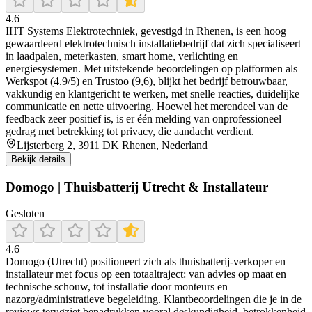
4.6
IHT Systems Elektrotechniek, gevestigd in Rhenen, is een hoog
gewaardeerd elektrotechnisch installatiebedrijf dat zich specialiseert
in laadpalen, meterkasten, smart home, verlichting en
energiesystemen. Met uitstekende beoordelingen op platformen als
Werkspot (4.9/5) en Trustoo (9,6), blijkt het bedrijf betrouwbaar,
vakkundig en klantgericht te werken, met snelle reacties, duidelijke
communicatie en nette uitvoering. Hoewel het merendeel van de
feedback zeer positief is, is er één melding van onprofessioneel
gedrag met betrekking tot privacy, die aandacht verdient.
Lijsterberg 2, 3911 DK Rhenen, Nederland
Bekijk details
Domogo | Thuisbatterij Utrecht & Installateur
Gesloten
4.6
Domogo (Utrecht) positioneert zich als thuisbatterij-verkoper en
installateur met focus op een totaaltraject: van advies op maat en
technische schouw, tot installatie door monteurs en
nazorg/administratieve begeleiding. Klantbeoordelingen die je in de
reviews terugziet benadrukken vooral deskundigheid, betrokkenheid