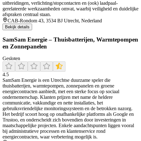
uitbreidingen, verlichting/stopcontacten en (ook) laadpaal-
gerelateerde werkzaamheden omvat, waarbij veiligheid en duidelijke
afspraken centraal staan.
CAB-Rondom 43, 3534 BJ Utrecht, Nederland
Bekijk details
SamSam Energie – Thuisbatterijen, Warmtepompen
en Zonnepanelen
Gesloten
4.5
SamSam Energie is een Utrechtse duurzame speler die
thuisbatterijen, warmtepompen, zonnepanelen en groene
energiecontracten aanbiedt, met een sterke focus op sociaal
ondernemerschap. Klanten prijzen met name de heldere
communicatie, vakkundige en nette installaties, het
gebruiksvriendelijke monitoringssysteem en de betrokken nazorg.
Het bedrijf scoort hoog op onafhankelijke platforms als Google en
Trustoo, en onderscheidt zich bovendien door investeringen in
maatschappelijke projecten. Enkele aandachtspunten liggen vooral
bij administratieve processen en klantenservice rond
energiecontracten, waar verbetering mogelijk is.