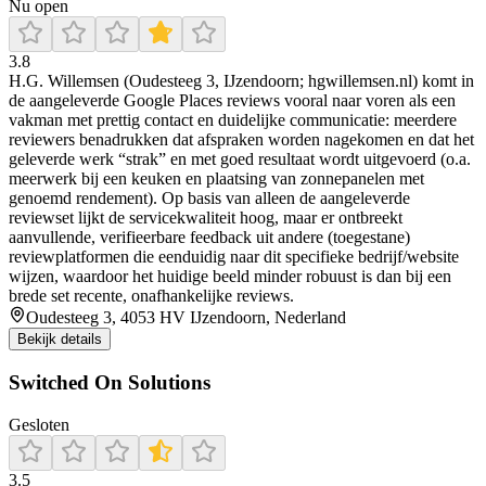
Nu open
3.8
H.G. Willemsen (Oudesteeg 3, IJzendoorn; hgwillemsen.nl) komt in
de aangeleverde Google Places reviews vooral naar voren als een
vakman met prettig contact en duidelijke communicatie: meerdere
reviewers benadrukken dat afspraken worden nagekomen en dat het
geleverde werk “strak” en met goed resultaat wordt uitgevoerd (o.a.
meerwerk bij een keuken en plaatsing van zonnepanelen met
genoemd rendement). Op basis van alleen de aangeleverde
reviewset lijkt de servicekwaliteit hoog, maar er ontbreekt
aanvullende, verifieerbare feedback uit andere (toegestane)
reviewplatformen die eenduidig naar dit specifieke bedrijf/website
wijzen, waardoor het huidige beeld minder robuust is dan bij een
brede set recente, onafhankelijke reviews.
Oudesteeg 3, 4053 HV IJzendoorn, Nederland
Bekijk details
Switched On Solutions
Gesloten
3.5