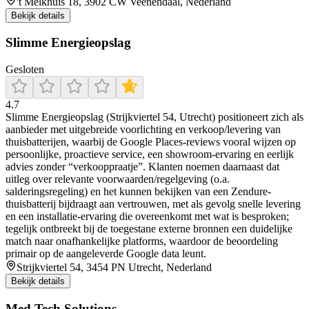
't Melkhuis 18, 3902 CW Veenendaal, Nederland
Bekijk details
Slimme Energieopslag
Gesloten
4.7
Slimme Energieopslag (Strijkviertel 54, Utrecht) positioneert zich als
aanbieder met uitgebreide voorlichting en verkoop/levering van
thuisbatterijen, waarbij de Google Places-reviews vooral wijzen op
persoonlijke, proactieve service, een showroom-ervaring en eerlijk
advies zonder “verkooppraatje”. Klanten noemen daarnaast dat
uitleg over relevante voorwaarden/regelgeving (o.a.
salderingsregeling) en het kunnen bekijken van een Zendure-
thuisbatterij bijdraagt aan vertrouwen, met als gevolg snelle levering
en een installatie-ervaring die overeenkomt met wat is besproken;
tegelijk ontbreekt bij de toegestane externe bronnen een duidelijke
match naar onafhankelijke platforms, waardoor de beoordeling
primair op de aangeleverde Google data leunt.
Strijkviertel 54, 3454 PN Utrecht, Nederland
Bekijk details
Med Tech Solutions