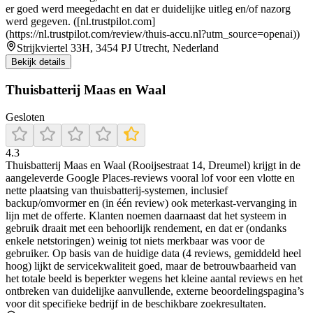
er goed werd meegedacht en dat er duidelijke uitleg en/of nazorg
werd gegeven. ([nl.trustpilot.com]
(https://nl.trustpilot.com/review/thuis-accu.nl?utm_source=openai))
Strijkviertel 33H, 3454 PJ Utrecht, Nederland
Bekijk details
Thuisbatterij Maas en Waal
Gesloten
4.3
Thuisbatterij Maas en Waal (Rooijsestraat 14, Dreumel) krijgt in de
aangeleverde Google Places-reviews vooral lof voor een vlotte en
nette plaatsing van thuisbatterij-systemen, inclusief
backup/omvormer en (in één review) ook meterkast-vervanging in
lijn met de offerte. Klanten noemen daarnaast dat het systeem in
gebruik draait met een behoorlijk rendement, en dat er (ondanks
enkele netstoringen) weinig tot niets merkbaar was voor de
gebruiker. Op basis van de huidige data (4 reviews, gemiddeld heel
hoog) lijkt de servicekwaliteit goed, maar de betrouwbaarheid van
het totale beeld is beperkter wegens het kleine aantal reviews en het
ontbreken van duidelijke aanvullende, externe beoordelingspagina’s
voor dit specifieke bedrijf in de beschikbare zoekresultaten.