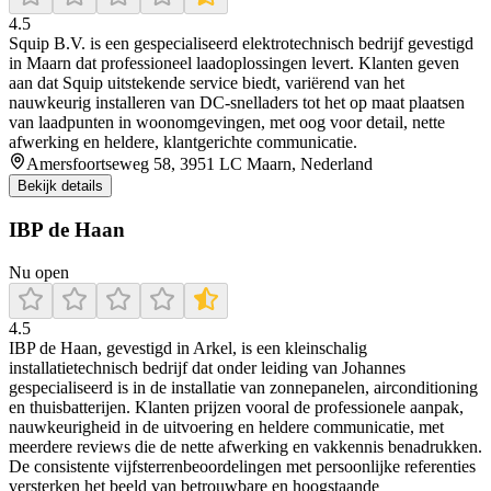
4.5
Squip B.V. is een gespecialiseerd elektrotechnisch bedrijf gevestigd
in Maarn dat professioneel laadoplossingen levert. Klanten geven
aan dat Squip uitstekende service biedt, variërend van het
nauwkeurig installeren van DC‑snelladers tot het op maat plaatsen
van laadpunten in woonomgevingen, met oog voor detail, nette
afwerking en heldere, klantgerichte communicatie.
Amersfoortseweg 58, 3951 LC Maarn, Nederland
Bekijk details
IBP de Haan
Nu open
4.5
IBP de Haan, gevestigd in Arkel, is een kleinschalig
installatietechnisch bedrijf dat onder leiding van Johannes
gespecialiseerd is in de installatie van zonnepanelen, airconditioning
en thuisbatterijen. Klanten prijzen vooral de professionele aanpak,
nauwkeurigheid in de uitvoering en heldere communicatie, met
meerdere reviews die de nette afwerking en vakkennis benadrukken.
De consistente vijfsterrenbeoordelingen met persoonlijke referenties
versterken het beeld van betrouwbare en hoogstaande