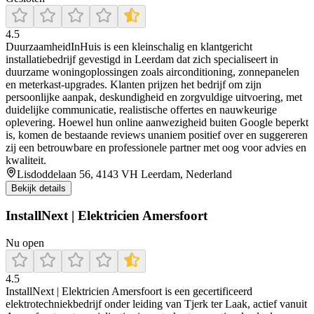
4.5
DuurzaamheidInHuis is een kleinschalig en klantgericht
installatiebedrijf gevestigd in Leerdam dat zich specialiseert in
duurzame woningoplossingen zoals airconditioning, zonnepanelen
en meterkast-upgrades. Klanten prijzen het bedrijf om zijn
persoonlijke aanpak, deskundigheid en zorgvuldige uitvoering, met
duidelijke communicatie, realistische offertes en nauwkeurige
oplevering. Hoewel hun online aanwezigheid buiten Google beperkt
is, komen de bestaande reviews unaniem positief over en suggereren
zij een betrouwbare en professionele partner met oog voor advies en
kwaliteit.
Lisdoddelaan 56, 4143 VH Leerdam, Nederland
Bekijk details
InstallNext | Elektricien Amersfoort
Nu open
4.5
InstallNext | Elektricien Amersfoort is een gecertificeerd
elektrotechniekbedrijf onder leiding van Tjerk ter Laak, actief vanuit