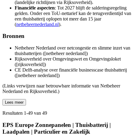
(landelijke richtlijnen via Rijksoverheid).
Financiële aspecten
: Tot 2027 blijft de salderingsregeling
gelden. Onder een ToU-nettarief kan de terugverdientijd van
een thuisbatterij oplopen tot meer dan 15 jaar
(
netbeheernederland.nl
).
Bronnen
Netbeheer Nederland over netcongestie en slimme inzet van
thuisbatterijen ([netbeheer nederland])
Rijksoverheid over Omgevingswet en Omgevingsloket
([rijksoverheid])
CE Delft-analyse over financiële businesscase thuisbatterij
([netbeheer nederland])
(Links verwijzen naar betrouwbare informatie van Netbeheer
Nederland en Rijksoverheid.)
Lees meer
Resultaten
1
-
49
van
49
EPS Europe Zonnepanelen | Thuisbatterij |
Laadpalen | Particulier en Zakelijk