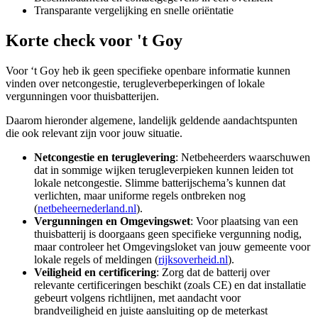
Transparante vergelijking en snelle oriëntatie
Korte check voor
't Goy
Voor ‘t Goy heb ik geen specifieke openbare informatie kunnen
vinden over netcongestie, terugleverbeperkingen of lokale
vergunningen voor thuisbatterijen.
Daarom hieronder algemene, landelijk geldende aandachtspunten
die ook relevant zijn voor jouw situatie.
Netcongestie en teruglevering
: Netbeheerders waarschuwen
dat in sommige wijken terugleverpieken kunnen leiden tot
lokale netcongestie. Slimme batterijschema’s kunnen dat
verlichten, maar uniforme regels ontbreken nog
(
netbeheernederland.nl
).
Vergunningen en Omgevingswet
: Voor plaatsing van een
thuisbatterij is doorgaans geen specifieke vergunning nodig,
maar controleer het Omgevingsloket van jouw gemeente voor
lokale regels of meldingen (
rijksoverheid.nl
).
Veiligheid en certificering
: Zorg dat de batterij over
relevante certificeringen beschikt (zoals CE) en dat installatie
gebeurt volgens richtlijnen, met aandacht voor
brandveiligheid en juiste aansluiting op de meterkast