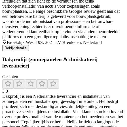
Breukelen dat zich richt op de verhuur (en mogelijk
verkoop/installatie) van accu’s voor toepassingen zoals
bouwplaatsen. De enige beschikbare Google-review geeft aan dat
een betrouwbare batterij is geleverd voor bouwplaatsgebruik,
waardoor de indruk ontstaat van professionele en betrouwbare
dienstverlening; echter is er onvoldoende informatie of
wederkerende klantfeedback op te vinden via andere beoordeelde
platforms om een grondiger reputatie-inschatting te maken.
Broekdijk West 19S, 3621 LV Breukelen, Nederland
Bekijk details
Dakprofijt (zonnepanelen & thuisbatterij
leverancier)
Gesloten
3.0
Dakprofijt is een Nederlandse leverancier en installateur van
zonnepanelen en thuisbatterijen, gevestigd in Houten. Het bedrijf
profileert zich met deskundig advies, duidelijke uitleg en een
proactieve service tijdens de installatie. Veel klanten spreken lovend
over de professionaliteit van de monteurs en het meedenken van het
personeel. Tegelijkertijd is er herhaaldelijk kritiek op langlopende
service en follow-up, en de aanpak van de verkoop — sommige