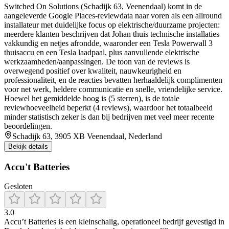
Switched On Solutions (Schadijk 63, Veenendaal) komt in de
aangeleverde Google Places-reviewdata naar voren als een allround
installateur met duidelijke focus op elektrische/duurzame projecten:
meerdere klanten beschrijven dat Johan thuis technische installaties
vakkundig en netjes afrondde, waaronder een Tesla Powerwall 3
thuisaccu en een Tesla laadpaal, plus aanvullende elektrische
werkzaamheden/aanpassingen. De toon van de reviews is
overwegend positief over kwaliteit, nauwkeurigheid en
professionaliteit, en de reacties bevatten herhaaldelijk complimenten
voor net werk, heldere communicatie en snelle, vriendelijke service.
Hoewel het gemiddelde hoog is (5 sterren), is de totale
reviewhoeveelheid beperkt (4 reviews), waardoor het totaalbeeld
minder statistisch zeker is dan bij bedrijven met veel meer recente
beoordelingen.
Schadijk 63, 3905 XB Veenendaal, Nederland
Bekijk details
Accu't Batteries
Gesloten
3.0
Accu’t Batteries is een kleinschalig, operationeel bedrijf gevestigd in