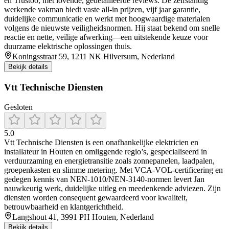
en Trustoo, met lovende, gedetailleerde reviews. De zelfstandig
werkende vakman biedt vaste all‑in prijzen, vijf jaar garantie,
duidelijke communicatie en werkt met hoogwaardige materialen
volgens de nieuwste veiligheidsnormen. Hij staat bekend om snelle
reactie en nette, veilige afwerking—een uitstekende keuze voor
duurzame elektrische oplossingen thuis.
Koningsstraat 59, 1211 NK Hilversum, Nederland
Bekijk details
Vtt Technische Diensten
Gesloten
5.0
Vtt Technische Diensten is een onafhankelijke elektricien en
installateur in Houten en omliggende regio’s, gespecialiseerd in
verduurzaming en energietransitie zoals zonnepanelen, laadpalen,
groepenkasten en slimme metering. Met VCA‑VOL‑certificering en
gedegen kennis van NEN-1010/NEN-3140-normen levert Jan
nauwkeurig werk, duidelijke uitleg en meedenkende adviezen. Zijn
diensten worden consequent gewaardeerd voor kwaliteit,
betrouwbaarheid en klantgerichtheid.
Langshout 41, 3991 PH Houten, Nederland
Bekijk details