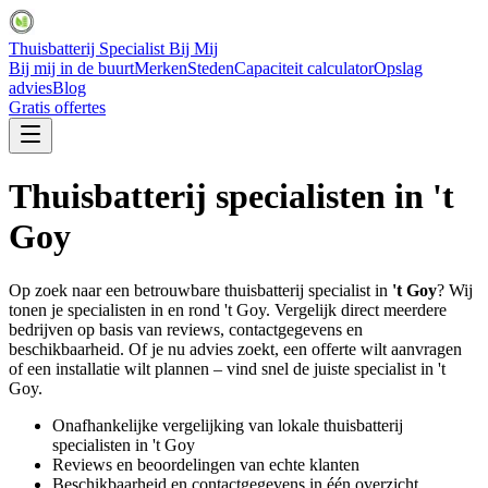
Thuisbatterij Specialist Bij Mij
Bij mij in de buurt
Merken
Steden
Capaciteit calculator
Opslag
advies
Blog
Gratis offertes
Thuisbatterij specialisten in
't
Goy
Op zoek naar een betrouwbare thuisbatterij specialist in
't Goy
? Wij
tonen je specialisten in en rond
't Goy
. Vergelijk direct meerdere
bedrijven op basis van reviews, contactgegevens en
beschikbaarheid. Of je nu advies zoekt, een offerte wilt aanvragen
of een installatie wilt plannen – vind snel de juiste specialist in
't
Goy
.
Onafhankelijke vergelijking van lokale thuisbatterij
specialisten in
't Goy
Reviews en beoordelingen van echte klanten
Beschikbaarheid en contactgegevens in één overzicht