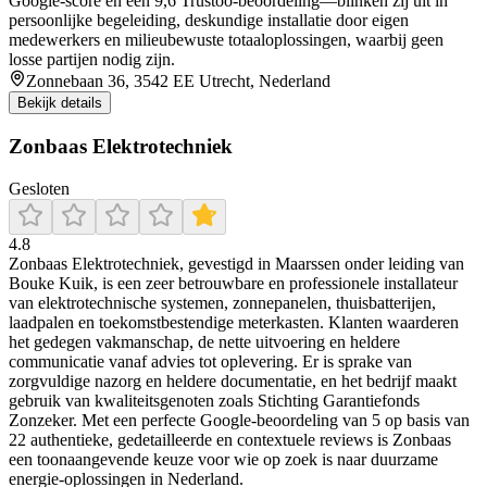
Google-score en een 9,6 Trustoo-beoordeling—blinken zij uit in
persoonlijke begeleiding, deskundige installatie door eigen
medewerkers en milieubewuste totaaloplossingen, waarbij geen
losse partijen nodig zijn.
Zonnebaan 36, 3542 EE Utrecht, Nederland
Bekijk details
Zonbaas Elektrotechniek
Gesloten
4.8
Zonbaas Elektrotechniek, gevestigd in Maarssen onder leiding van
Bouke Kuik, is een zeer betrouwbare en professionele installateur
van elektrotechnische systemen, zonnepanelen, thuisbatterijen,
laadpalen en toekomstbestendige meterkasten. Klanten waarderen
het gedegen vakmanschap, de nette uitvoering en heldere
communicatie vanaf advies tot oplevering. Er is sprake van
zorgvuldige nazorg en heldere documentatie, en het bedrijf maakt
gebruik van kwaliteitsgenoten zoals Stichting Garantiefonds
Zonzeker. Met een perfecte Google-beoordeling van 5 op basis van
22 authentieke, gedetailleerde en contextuele reviews is Zonbaas
een toonaangevende keuze voor wie op zoek is naar duurzame
energie-oplossingen in Nederland.