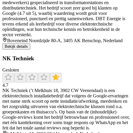
medewerkers) gespecialiseerd in transformatorstations en
distributietechniek. Het bedrijf scoort zeer goed bij klanten op
Google (4.7 uit 5), waarbij waardering wordt geuit voor
professioneel, punctueel en prettig samenwerken. DBT Energie is
tevens erkend als leerbedrijf voor diverse elektrotechnische
opleidingen, wat hun technische kennis en betrokkenheid in de
sector versterkt.
Boveneind Noordzijde 80-A, 3405 AK Benschop, Nederland
Bekijk details
NK Techniek
Gesloten
4.7
NK Techniek (’t Melkhuis 18, 3902 CW Veenendaal) is een
elektrotechnisch installatiebedrijf dat volgens de Google-ervaringen
met name sterk scoort op nette installatie/afwerking, meedenken en
het zorgvuldig uitvoeren van elektrotechnische klussen rond o.a.
groepenkasten en thuisaccu’s. Op basis van de (inhoudelijke)
Google-reviews komt het bedrijf betrouwbaar en professioneel over,
met één kanttekening over soms trage respons op WhatsApp en het
feit dat het totale aantal reviews nog beperkt is.