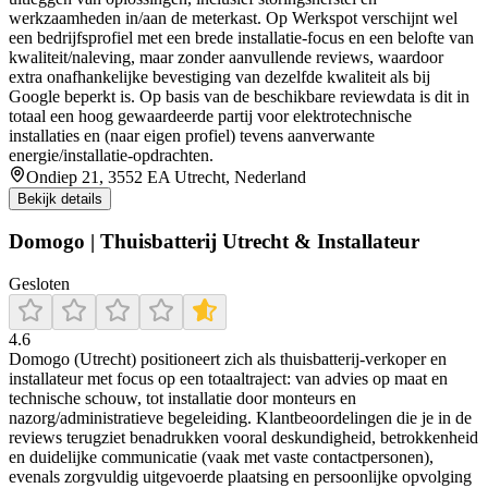
werkzaamheden in/aan de meterkast. Op Werkspot verschijnt wel
een bedrijfsprofiel met een brede installatie-focus en een belofte van
kwaliteit/naleving, maar zonder aanvullende reviews, waardoor
extra onafhankelijke bevestiging van dezelfde kwaliteit als bij
Google beperkt is. Op basis van de beschikbare reviewdata is dit in
totaal een hoog gewaardeerde partij voor elektrotechnische
installaties en (naar eigen profiel) tevens aanverwante
energie/installatie-opdrachten.
Ondiep 21, 3552 EA Utrecht, Nederland
Bekijk details
Domogo | Thuisbatterij Utrecht & Installateur
Gesloten
4.6
Domogo (Utrecht) positioneert zich als thuisbatterij-verkoper en
installateur met focus op een totaaltraject: van advies op maat en
technische schouw, tot installatie door monteurs en
nazorg/administratieve begeleiding. Klantbeoordelingen die je in de
reviews terugziet benadrukken vooral deskundigheid, betrokkenheid
en duidelijke communicatie (vaak met vaste contactpersonen),
evenals zorgvuldig uitgevoerde plaatsing en persoonlijke opvolging