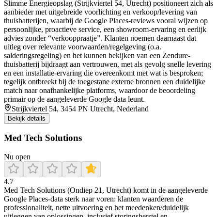
Slimme Energieopslag (Strijkviertel 54, Utrecht) positioneert zich als
aanbieder met uitgebreide voorlichting en verkoop/levering van
thuisbatterijen, waarbij de Google Places-reviews vooral wijzen op
persoonlijke, proactieve service, een showroom-ervaring en eerlijk
advies zonder “verkooppraatje”. Klanten noemen daarnaast dat
uitleg over relevante voorwaarden/regelgeving (o.a.
salderingsregeling) en het kunnen bekijken van een Zendure-
thuisbatterij bijdraagt aan vertrouwen, met als gevolg snelle levering
en een installatie-ervaring die overeenkomt met wat is besproken;
tegelijk ontbreekt bij de toegestane externe bronnen een duidelijke
match naar onafhankelijke platforms, waardoor de beoordeling
primair op de aangeleverde Google data leunt.
Strijkviertel 54, 3454 PN Utrecht, Nederland
Bekijk details
Med Tech Solutions
Nu open
4.7
Med Tech Solutions (Ondiep 21, Utrecht) komt in de aangeleverde
Google Places-data sterk naar voren: klanten waarderen de
professionaliteit, nette uitvoering en het meedenken/duidelijk
uitleggen van oplossingen, inclusief storingsherstel en