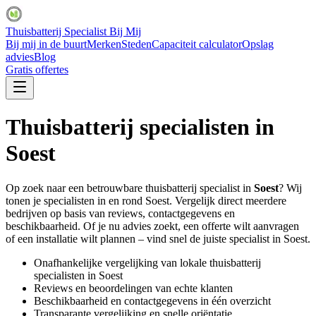
Thuisbatterij Specialist Bij Mij
Bij mij in de buurt
Merken
Steden
Capaciteit calculator
Opslag
advies
Blog
Gratis offertes
Thuisbatterij specialisten in
Soest
Op zoek naar een betrouwbare thuisbatterij specialist in
Soest
? Wij
tonen je specialisten in en rond
Soest
. Vergelijk direct meerdere
bedrijven op basis van reviews, contactgegevens en
beschikbaarheid. Of je nu advies zoekt, een offerte wilt aanvragen
of een installatie wilt plannen – vind snel de juiste specialist in
Soest
.
Onafhankelijke vergelijking van lokale thuisbatterij
specialisten in
Soest
Reviews en beoordelingen van echte klanten
Beschikbaarheid en contactgegevens in één overzicht
Transparante vergelijking en snelle oriëntatie