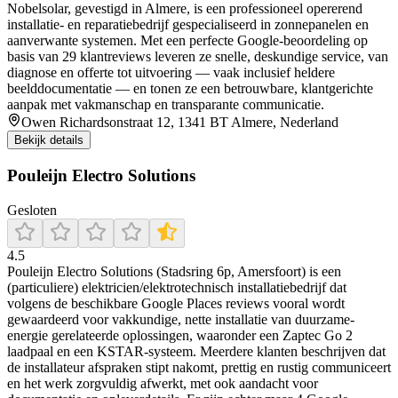
Nobelsolar, gevestigd in Almere, is een professioneel opererend
installatie- en reparatiebedrijf gespecialiseerd in zonnepanelen en
aanverwante systemen. Met een perfecte Google-beoordeling op
basis van 29 klantreviews leveren ze snelle, deskundige service, van
diagnose en offerte tot uitvoering — vaak inclusief heldere
beelddocumentatie — en tonen ze een betrouwbare, klantgerichte
aanpak met vakmanschap en transparante communicatie.
Owen Richardsonstraat 12, 1341 BT Almere, Nederland
Bekijk details
Pouleijn Electro Solutions
Gesloten
4.5
Pouleijn Electro Solutions (Stadsring 6p, Amersfoort) is een
(particuliere) elektricien/elektrotechnisch installatiebedrijf dat
volgens de beschikbare Google Places reviews vooral wordt
gewaardeerd voor vakkundige, nette installatie van duurzame-
energie gerelateerde oplossingen, waaronder een Zaptec Go 2
laadpaal en een KSTAR-systeem. Meerdere klanten beschrijven dat
de installateur afspraken stipt nakomt, prettig en rustig communiceert
en het werk zorgvuldig afwerkt, met ook aandacht voor