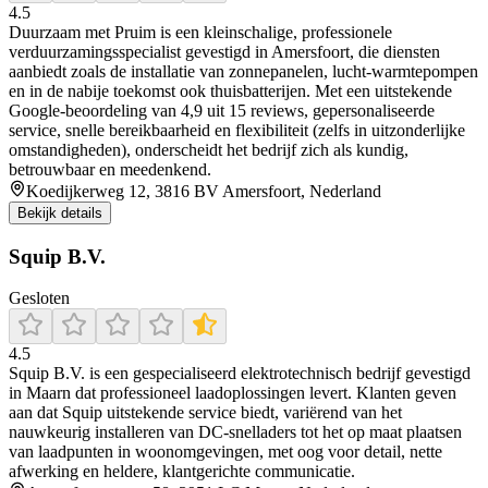
4.5
Duurzaam met Pruim is een kleinschalige, professionele
verduurzamingsspecialist gevestigd in Amersfoort, die diensten
aanbiedt zoals de installatie van zonnepanelen, lucht‑warmtepompen
en in de nabije toekomst ook thuisbatterijen. Met een uitstekende
Google‑beoordeling van 4,9 uit 15 reviews, gepersonaliseerde
service, snelle bereikbaarheid en flexibiliteit (zelfs in uitzonderlijke
omstandigheden), onderscheidt het bedrijf zich als kundig,
betrouwbaar en meedenkend.
Koedijkerweg 12, 3816 BV Amersfoort, Nederland
Bekijk details
Squip B.V.
Gesloten
4.5
Squip B.V. is een gespecialiseerd elektrotechnisch bedrijf gevestigd
in Maarn dat professioneel laadoplossingen levert. Klanten geven
aan dat Squip uitstekende service biedt, variërend van het
nauwkeurig installeren van DC‑snelladers tot het op maat plaatsen
van laadpunten in woonomgevingen, met oog voor detail, nette
afwerking en heldere, klantgerichte communicatie.