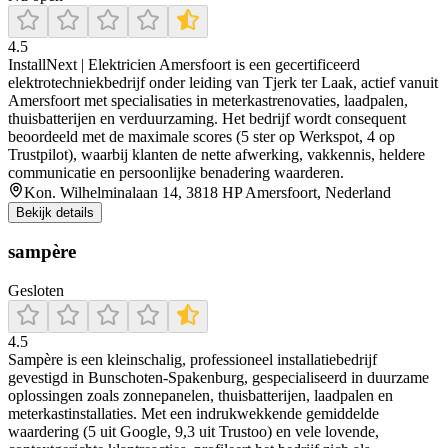
4.5
InstallNext | Elektricien Amersfoort is een gecertificeerd
elektrotechniekbedrijf onder leiding van Tjerk ter Laak, actief vanuit
Amersfoort met specialisaties in meterkastrenovaties, laadpalen,
thuisbatterijen en verduurzaming. Het bedrijf wordt consequent
beoordeeld met de maximale scores (5 ster op Werkspot, 4 op
Trustpilot), waarbij klanten de nette afwerking, vakkennis, heldere
communicatie en persoonlijke benadering waarderen.
Kon. Wilhelminalaan 14, 3818 HP Amersfoort, Nederland
Bekijk details
sampère
Gesloten
4.5
Sampère is een kleinschalig, professioneel installatiebedrijf
gevestigd in Bunschoten‑Spakenburg, gespecialiseerd in duurzame
oplossingen zoals zonnepanelen, thuisbatterijen, laadpalen en
meterkastinstallaties. Met een indrukwekkende gemiddelde
waardering (5 uit Google, 9,3 uit Trustoo) en vele lovende,