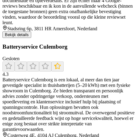
documentatie en opleverdetails. Er zijn echter maar 4 Google-
reviews beschikbaar en ik kon in de aanvullende webcheck (binnen
de toegestane bronnen) geen extra onafhankelijke bevestiging
vinden, waardoor de beoordeling vooral op die kleine reviewset
leunt.
Stadsring 6p, 3811 HR Amersfoort, Nederland
Bekijk details
Batteryservice Culemborg
Gesloten
4.3
Batteryservice Culemborg is een lokaal, al meer dan tien jaar
gevestigde specialist in thuisbatterijen (5–20 kWh) met een fysieke
showroom in Culemborg. Ze bieden transparant en persoonlijk
advies zonder opdringerige verkoop, ondersteunen met
spoedlevering en klantenservice inclusief hulp bij plaatsing of
spanningscontrole. Hun oplossingen bevatten ook
noodstroomfunctionaliteit bij stroomuitval. De overwegend positieve
en gedetailleerde feedback wijst op hoge servicekwaliteit, hoewel er
enige zorg bestaat over strikte interpretatie van
garantievoorwaarden.
Costerweg 4E, 4104 AJ Culemborg, Nederland