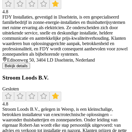
4.8
FDY Installaties, gevestigd in IJsselstein, is een gespecialiseerd
familiebedrijf in zonne-energie-installaties en thuisbatterijsystemen
met ruime ervaring als elektricien. Ze onderscheiden zich door
uitstekende service, snelle en deskundige installatie, heldere
communicatie en aantrekkelijke prijs-kwaliteitverhouding. Klanten
waarderen hun oplossingsgerichte aanpak, betrokkenheid en
professionaliteit, en FDY wordt consequent aanbevolen voor zowel
zonnepanelen als bijbehorende systemen.
Edisonweg 50, 3404 LD IJsselstein, Nederland
Bekijk details
Stroom Loods B.V.
Gesloten
4.8
Stroom Loods B.V., gelegen in Weesp, is een kleinschalige,
betrokken installateur van електrotechnische oplossingen –
waaronder thuisbatterijen en zonnepanelen. Onder leiding van
eigenaar Robert‑Jan wordt elke stap persoonlijk uitgevoerd: van
advies en verkoop tot installatie en nazorg. Klanten prijzen de nette