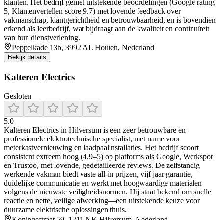
klanten. Het bedrijf geniet uitstekende beoordelingen (Google rating
5, Klantenvertellen score 9.7) met lovende feedback over
vakmanschap, klantgerichtheid en betrouwbaarheid, en is bovendien
erkend als leerbedrijf, wat bijdraagt aan de kwaliteit en continuïteit
van hun dienstverlening.
Peppelkade 13b, 3992 AL Houten, Nederland
Bekijk details
Kalteren Electrics
Gesloten
5.0
Kalteren Electrics in Hilversum is een zeer betrouwbare en
professionele elektrotechnische specialist, met name voor
meterkastvernieuwing en laadpaalinstallaties. Het bedrijf scoort
consistent extreem hoog (4.9–5) op platforms als Google, Werkspot
en Trustoo, met lovende, gedetailleerde reviews. De zelfstandig
werkende vakman biedt vaste all‑in prijzen, vijf jaar garantie,
duidelijke communicatie en werkt met hoogwaardige materialen
volgens de nieuwste veiligheidsnormen. Hij staat bekend om snelle
reactie en nette, veilige afwerking—een uitstekende keuze voor
duurzame elektrische oplossingen thuis.
Koningsstraat 59, 1211 NK Hilversum, Nederland