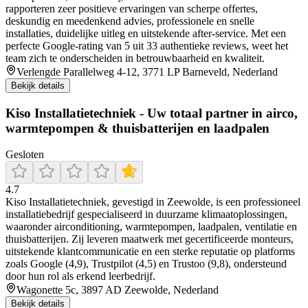
rapporteren zeer positieve ervaringen van scherpe offertes,
deskundig en meedenkend advies, professionele en snelle
installaties, duidelijke uitleg en uitstekende after‑service. Met een
perfecte Google‑rating van 5 uit 33 authentieke reviews, weet het
team zich te onderscheiden in betrouwbaarheid en kwaliteit.
Verlengde Parallelweg 4-12, 3771 LP Barneveld, Nederland
Bekijk details
Kiso Installatietechniek - Uw totaal partner in airco,
warmtepompen & thuisbatterijen en laadpalen
Gesloten
4.7
Kiso Installatietechniek, gevestigd in Zeewolde, is een professioneel
installatiebedrijf gespecialiseerd in duurzame klimaatoplossingen,
waaronder airconditioning, warmtepompen, laadpalen, ventilatie en
thuisbatterijen. Zij leveren maatwerk met gecertificeerde monteurs,
uitstekende klantcommunicatie en een sterke reputatie op platforms
zoals Google (4,9), Trustpilot (4,5) en Trustoo (9,8), ondersteund
door hun rol als erkend leerbedrijf.
Wagonette 5c, 3897 AD Zeewolde, Nederland
Bekijk details