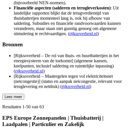
(bijvoorbeeld NEN-normen).
Financiële aspecten (salderen en terugleverkosten)
: Uit
landelijke rapporten blijkt dat de terugverdientijd van
thuisbatterijen momenteel lang is, ook bij afbouw van
saldering. Subsidies en financiële randvoorwaarden kunnen
veranderen, maar staan niet gunstig genoeg om algemene
stimulering te rechtvaardigen. (
rijksoverheid.nl
)
Bronnen
[Rijksoverheid – De rol van thuis‑ en buurtbatterijen in het
energiesysteem van de toekomst] (algemene kansen,
knelpunten, inclusief saldering en ruimtelijke inpassing)
(
rijksoverheid.nl
)
[Rijksoverheid – Maatregelen tegen vol elektriciteitsnet
(netcongestie)] (status en aanpak netcongestie, relevant voor
teruglevering en netdruk) (
rijksoverheid.nl
)
Lees meer
Resultaten
1
-
50
van
63
EPS Europe Zonnepanelen | Thuisbatterij |
Laadpalen | Particulier en Zakelijk