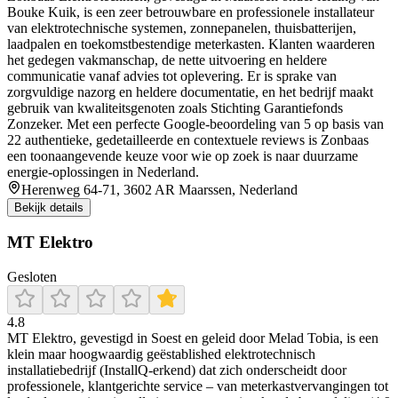
Bouke Kuik, is een zeer betrouwbare en professionele installateur
van elektrotechnische systemen, zonnepanelen, thuisbatterijen,
laadpalen en toekomstbestendige meterkasten. Klanten waarderen
het gedegen vakmanschap, de nette uitvoering en heldere
communicatie vanaf advies tot oplevering. Er is sprake van
zorgvuldige nazorg en heldere documentatie, en het bedrijf maakt
gebruik van kwaliteitsgenoten zoals Stichting Garantiefonds
Zonzeker. Met een perfecte Google-beoordeling van 5 op basis van
22 authentieke, gedetailleerde en contextuele reviews is Zonbaas
een toonaangevende keuze voor wie op zoek is naar duurzame
energie-oplossingen in Nederland.
Herenweg 64-71, 3602 AR Maarssen, Nederland
Bekijk details
MT Elektro
Gesloten
4.8
MT Elektro, gevestigd in Soest en geleid door Melad Tobia, is een
klein maar hoogwaardig geëstablished elektrotechnisch
installatiebedrijf (InstallQ‑erkend) dat zich onderscheidt door
professionele, klantgerichte service – van meterkastvervangingen tot