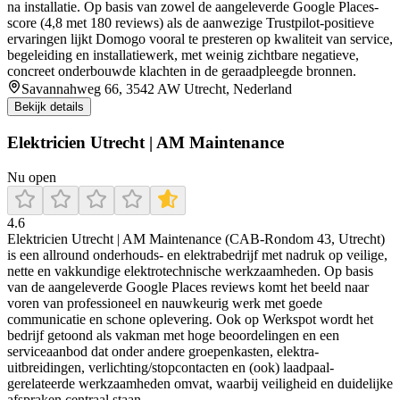
na installatie. Op basis van zowel de aangeleverde Google Places-
score (4,8 met 180 reviews) als de aanwezige Trustpilot-positieve
ervaringen lijkt Domogo vooral te presteren op kwaliteit van service,
begeleiding en installatiewerk, met weinig zichtbare negatieve,
concreet onderbouwde klachten in de geraadpleegde bronnen.
Savannahweg 66, 3542 AW Utrecht, Nederland
Bekijk details
Elektricien Utrecht | AM Maintenance
Nu open
4.6
Elektricien Utrecht | AM Maintenance (CAB-Rondom 43, Utrecht)
is een allround onderhouds- en elektrabedrijf met nadruk op veilige,
nette en vakkundige elektrotechnische werkzaamheden. Op basis
van de aangeleverde Google Places reviews komt het beeld naar
voren van professioneel en nauwkeurig werk met goede
communicatie en schone oplevering. Ook op Werkspot wordt het
bedrijf getoond als vakman met hoge beoordelingen en een
serviceaanbod dat onder andere groepenkasten, elektra-
uitbreidingen, verlichting/stopcontacten en (ook) laadpaal-
gerelateerde werkzaamheden omvat, waarbij veiligheid en duidelijke
afspraken centraal staan.