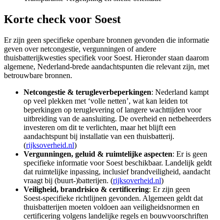
Korte check voor
Soest
Er zijn geen specifieke openbare bronnen gevonden die informatie
geven over netcongestie, vergunningen of andere
thuisbatterijkwesties specifiek voor Soest. Hieronder staan daarom
algemene, Nederland-brede aandachtspunten die relevant zijn, met
betrouwbare bronnen.
Netcongestie & terugleverbeperkingen
: Nederland kampt
op veel plekken met ‘volle netten’, wat kan leiden tot
beperkingen op teruglevering of langere wachttijden voor
uitbreiding van de aansluiting. De overheid en netbeheerders
investeren om dit te verlichten, maar het blijft een
aandachtspunt bij installatie van een thuisbatterij.
(
rijksoverheid.nl
)
Vergunningen, geluid & ruimtelijke aspecten
: Er is geen
specifieke informatie voor Soest beschikbaar. Landelijk geldt
dat ruimtelijke inpassing, inclusief brandveiligheid, aandacht
vraagt bij (buurt‑)batterijen. (
rijksoverheid.nl
)
Veiligheid, brandrisico & certificering
: Er zijn geen
Soest‑specifieke richtlijnen gevonden. Algemeen geldt dat
thuisbatterijen moeten voldoen aan veiligheidsnormen en
certificering volgens landelijke regels en bouwvoorschriften