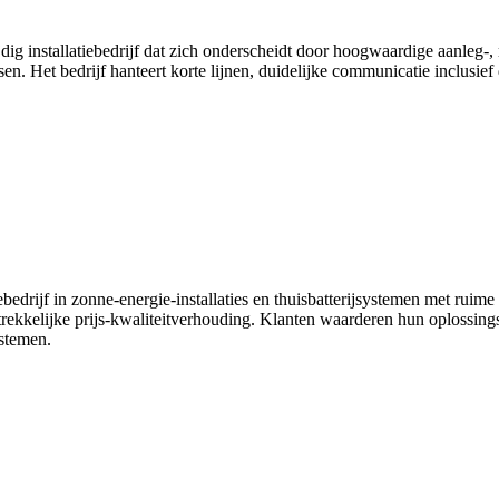
ig installatiebedrijf dat zich onderscheidt door hoogwaardige aanleg-
en. Het bedrijf hanteert korte lijnen, duidelijke communicatie inclusief
iebedrijf in zonne-energie-installaties en thuisbatterijsystemen met ruim
ntrekkelijke prijs-kwaliteitverhouding. Klanten waarderen hun oplossin
stemen.