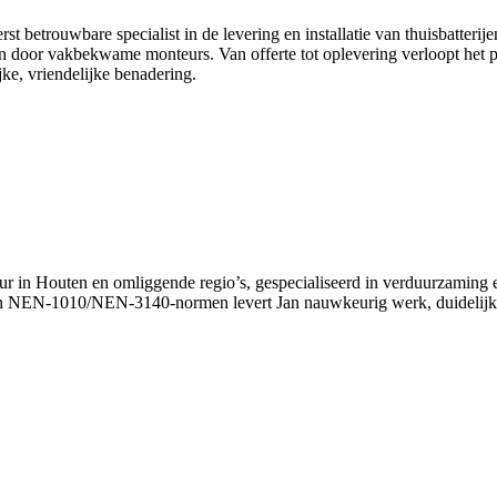
 betrouwbare specialist in de levering en installatie van thuisbatterijen
on door vakbekwame monteurs. Van offerte tot oplevering verloopt het pr
jke, vriendelijke benadering.
teur in Houten en omliggende regio’s, gespecialiseerd in verduurzaming 
n NEN-1010/NEN-3140-normen levert Jan nauwkeurig werk, duidelijke 