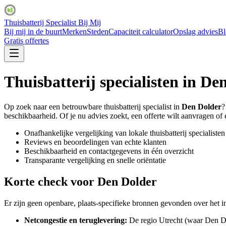
Thuisbatterij Specialist Bij Mij
Bij mij in de buurt
Merken
Steden
Capaciteit calculator
Opslag advies
Bl
Gratis offertes
Thuisbatterij specialisten in
Den
Op zoek naar een betrouwbare thuisbatterij specialist in
Den Dolder
?
beschikbaarheid. Of je nu advies zoekt, een offerte wilt aanvragen of ee
Onafhankelijke vergelijking van lokale thuisbatterij specialisten
Reviews en beoordelingen van echte klanten
Beschikbaarheid en contactgegevens in één overzicht
Transparante vergelijking en snelle oriëntatie
Korte check voor
Den Dolder
Er zijn geen openbare, plaats-specifieke bronnen gevonden over het in
Netcongestie en teruglevering:
De regio Utrecht (waar Den Dol