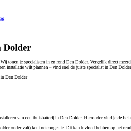
og
 Dolder
 Wij tonen je specialisten in en rond
Den Dolder
. Vergelijk direct meer
n installatie wilt plannen – vind snel de juiste specialist in
Den Dolder
 in
Den Dolder
stalleren van een thuisbatterij in Den Dolder. Hieronder vind je de bel
der onder valt) kent netcongestie. Dit kan invloed hebben op het rendem