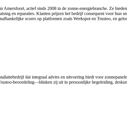
 in Amersfoort, actief sinds 2008 in de zonne-energiebranche. Ze bieden
tsing en reparaties. Klanten prijzen het bedrijf consequent voor hun sne
onafhankelijke scores op platformen zoals Werkspot en Trustoo, en gel
llatiebedrijf dat integraal advies en uitvoering biedt voor zonnepanel
rustoo-beoordeling—blinken zij uit in persoonlijke begeleiding, desku