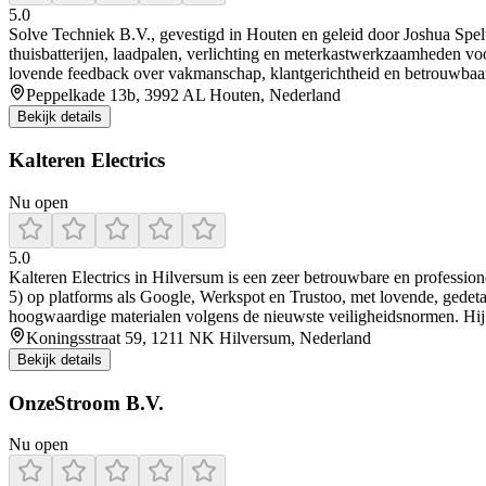
5.0
Solve Techniek B.V., gevestigd in Houten en geleid door Joshua Spelt, 
thuisbatterijen, laadpalen, verlichting en meterkastwerkzaamheden voor
lovende feedback over vakmanschap, klantgerichtheid en betrouwbaarhei
Peppelkade 13b, 3992 AL Houten, Nederland
Bekijk details
Kalteren Electrics
Nu open
5.0
Kalteren Electrics in Hilversum is een zeer betrouwbare en profession
5) op platforms als Google, Werkspot en Trustoo, met lovende, gedetai
hoogwaardige materialen volgens de nieuwste veiligheidsnormen. Hij s
Koningsstraat 59, 1211 NK Hilversum, Nederland
Bekijk details
OnzeStroom B.V.
Nu open