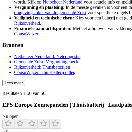
wordt. Kijk op
Netbeheer Nederland
voor actuele info en meld
Vergunning en plaatsing:
In de meeste gevallen is voor een t
omgevingsloket van de gemeente Zeist
voor specifieke regels b
Veiligheid en technische eisen:
Kies voor een batterij met geld
Rijksoverheid
.
Financiële aandachtspunten:
Met het afbouwen van salderingsr
ConsuWijzer
.
Bronnen
Netbeheer Nederland: Netcongestie
Gemeente Zeist: Vergunningcheck
Rijksoverheid: Thuisbatterijen
ConsuWijzer: Thuisbatterij uitleg
Lees meer
Resultaten
1
-
50
van
56
EPS Europe Zonnepanelen | Thuisbatterij | Laadpalen 
Nu open
5.0