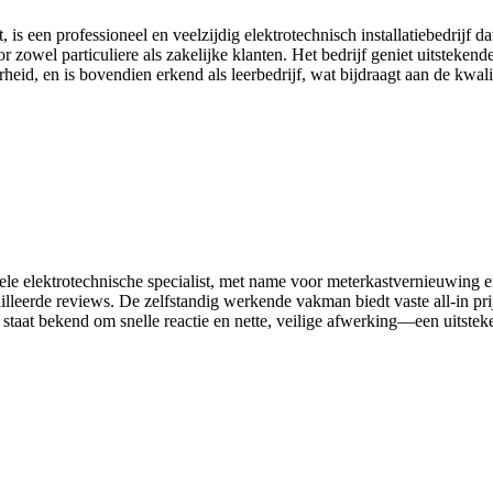
is een professioneel en veelzijdig elektrotechnisch installatiebedrijf d
 zowel particuliere als zakelijke klanten. Het bedrijf geniet uitsteken
d, en is bovendien erkend als leerbedrijf, wat bijdraagt aan de kwalite
ele elektrotechnische specialist, met name voor meterkastvernieuwing en 
lleerde reviews. De zelfstandig werkende vakman biedt vaste all‑in prij
taat bekend om snelle reactie en nette, veilige afwerking—een uitstek