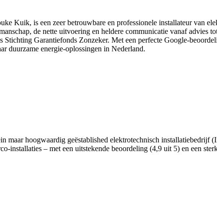
ke Kuik, is een zeer betrouwbare en professionele installateur van elek
nschap, de nette uitvoering en heldere communicatie vanaf advies tot 
ls Stichting Garantiefonds Zonzeker. Met een perfecte Google-beoordeli
ar duurzame energie-oplossingen in Nederland.
in maar hoogwaardig geëstablished elektrotechnisch installatiebedrijf (I
o-installaties – met een uitstekende beoordeling (4,9 uit 5) en een ster