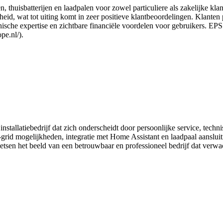
, thuisbatterijen en laadpalen voor zowel particuliere als zakelijke kla
id, wat tot uiting komt in zeer positieve klantbeoordelingen. Klanten pri
che expertise en zichtbare financiële voordelen voor gebruikers. EPS 
pe.nl/).
stallatiebedrijf dat zich onderscheidt door persoonlijke service, tech
grid mogelijkheden, integratie met Home Assistant en laadpaal aansluit
etsen het beeld van een betrouwbaar en professioneel bedrijf dat verwac