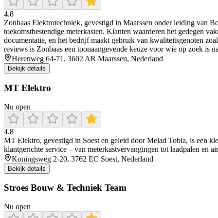
4.8
Zonbaas Elektrotechniek, gevestigd in Maarssen onder leiding van Bou
toekomstbestendige meterkasten. Klanten waarderen het gedegen vakma
documentatie, en het bedrijf maakt gebruik van kwaliteitsgenoten zoa
reviews is Zonbaas een toonaangevende keuze voor wie op zoek is na
Herenweg 64-71, 3602 AR Maarssen, Nederland
Bekijk details
MT Elektro
Nu open
4.8
MT Elektro, gevestigd in Soest en geleid door Melad Tobia, is een kle
klantgerichte service – van meterkastvervangingen tot laadpalen en airc
Koningsweg 2-20, 3762 EC Soest, Nederland
Bekijk details
Stroes Bouw & Techniek Team
Nu open