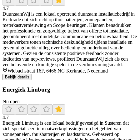
4.7
DuurzaamWij is een lokaal opererend duurzaam installatiebedrijf in
Kerkrade dat zich richt op thuisbatterijen, zonnepanelen,
meterkastvernieuwing en Scope-keuringen. Klanten benadrukken
het professionele en zorgvuldige traject van offerte tot installatie,
gecombineerd met duidelijke communicatie en betrouwbaarheid. De
medewerkers tonen technische deskundigheid tijdens installatie en
geven uitgebreide uitleg over bediening en onderhoud van de
systemen. Gezien de consistente positieve feedback zonder
indicaties van nep-reviews, profileert DuurzaamWij zich als een
veelbelovende en kundige speler in de verduurzamingsmarkt.
Wiebachstraat 16F, 6466 NG Kerkrade, Nederland
Bekijk details
Energiek Limburg
Nu open
4.7
Energiek Limburg is een lokaal bedrijf gevestigd in Susteren dat
zich specialiseert in maatwerkoplossingen op het gebied van
zonnepanelen, thuisbatterijen en laadstations. Gebaseerd op
authentieke klantenervaringen vertaald in lovende beoordeling op