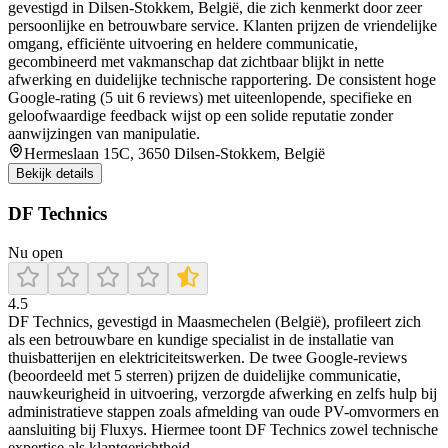
gevestigd in Dilsen‑Stokkem, België, die zich kenmerkt door zeer
persoonlijke en betrouwbare service. Klanten prijzen de vriendelijke
omgang, efficiënte uitvoering en heldere communicatie,
gecombineerd met vakmanschap dat zichtbaar blijkt in nette
afwerking en duidelijke technische rapportering. De consistent hoge
Google‑rating (5 uit 6 reviews) met uiteenlopende, specifieke en
geloofwaardige feedback wijst op een solide reputatie zonder
aanwijzingen van manipulatie.
Hermeslaan 15C, 3650 Dilsen-Stokkem, België
Bekijk details
DF Technics
Nu open
4.5
DF Technics, gevestigd in Maasmechelen (België), profileert zich
als een betrouwbare en kundige specialist in de installatie van
thuisbatterijen en elektriciteitswerken. De twee Google-reviews
(beoordeeld met 5 sterren) prijzen de duidelijke communicatie,
nauwkeurigheid in uitvoering, verzorgde afwerking en zelfs hulp bij
administratieve stappen zoals afmelding van oude PV-omvormers en
aansluiting bij Fluxys. Hiermee toont DF Technics zowel technische
expertise als klantgerichtheid.