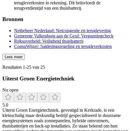
terugleverkosten in rekening. Dit beïnvloedt de
terugverdientijd van een thuisbatterij.
Bronnen
Netbeheer Nederland: Netcongestie en teruglevering
Gemeente Valkenburg aan de Geul: Vergunningcheck
Rijksoverheid: Veiligheid thuisbatterij
ConsuWijzer: Salderingsregeling en terugleverkosten
Lees meer
Resultaten
1
-
25
van
25
Uiterst Groen Energietechniek
Nu open
5.0
Uiterst Groen Energietechniek, gevestigd in Kerkrade, is een
kleinschalig maar deskundig bedrijf gespecialiseerd in duurzame
energiesystemen zoals zonnepanelen, hybride omvormers,
thuisbatterijen en back-up installaties. Ze staan bekend om hun