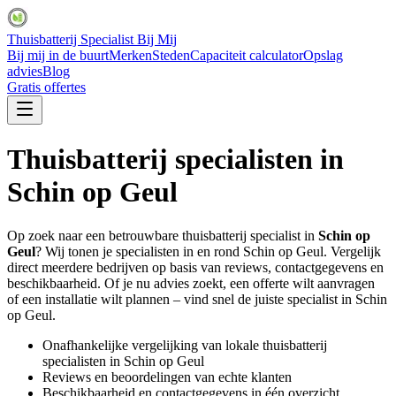
Thuisbatterij Specialist Bij Mij
Bij mij in de buurt
Merken
Steden
Capaciteit calculator
Opslag
advies
Blog
Gratis offertes
Thuisbatterij specialisten in
Schin op Geul
Op zoek naar een betrouwbare thuisbatterij specialist in
Schin op
Geul
? Wij tonen je specialisten in en rond
Schin op Geul
. Vergelijk
direct meerdere bedrijven op basis van reviews, contactgegevens en
beschikbaarheid. Of je nu advies zoekt, een offerte wilt aanvragen
of een installatie wilt plannen – vind snel de juiste specialist in
Schin
op Geul
.
Onafhankelijke vergelijking van lokale thuisbatterij
specialisten in
Schin op Geul
Reviews en beoordelingen van echte klanten
Beschikbaarheid en contactgegevens in één overzicht