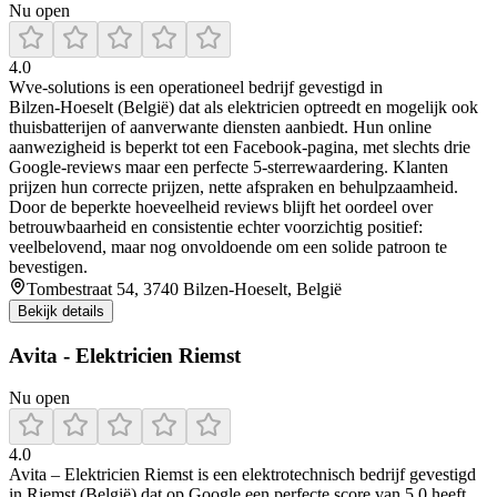
Nu open
4.0
Wve‑solutions is een operationeel bedrijf gevestigd in
Bilzen‑Hoeselt (België) dat als elektricien optreedt en mogelijk ook
thuisbatterijen of aanverwante diensten aanbiedt. Hun online
aanwezigheid is beperkt tot een Facebook‑pagina, met slechts drie
Google‑reviews maar een perfecte 5‑sterrewaardering. Klanten
prijzen hun correcte prijzen, nette afspraken en behulpzaamheid.
Door de beperkte hoeveelheid reviews blijft het oordeel over
betrouwbaarheid en consistentie echter voorzichtig positief:
veelbelovend, maar nog onvoldoende om een solide patroon te
bevestigen.
Tombestraat 54, 3740 Bilzen-Hoeselt, België
Bekijk details
Avita - Elektricien Riemst
Nu open
4.0
Avita – Elektricien Riemst is een elektrotechnisch bedrijf gevestigd
in Riemst (België) dat op Google een perfecte score van 5,0 heeft,