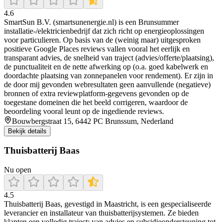
4.6
SmartSun B.V. (smartsunenergie.nl) is een Brunsummer
installatie-/elektricienbedrijf dat zich richt op energieoplossingen
voor particulieren. Op basis van de (weinig maar) uitgesproken
positieve Google Places reviews vallen vooral het eerlijk en
transparant advies, de snelheid van traject (advies/offerte/plaatsing),
de punctualiteit en de nette afwerking op (o.a. goed kabelwerk en
doordachte plaatsing van zonnepanelen voor rendement). Er zijn in
de door mij gevonden webresultaten geen aanvullende (negatieve)
bronnen of extra reviewplatform-gegevens gevonden op de
toegestane domeinen die het beeld corrigeren, waardoor de
beoordeling vooral leunt op de ingediende reviews.
Bouwbergstraat 15, 6442 PC Brunssum, Nederland
Bekijk details
Thuisbatterij Baas
Nu open
4.5
Thuisbatterij Baas, gevestigd in Maastricht, is een gespecialiseerde
leverancier en installateur van thuisbatterijsystemen. Ze bieden
klanten een volledig traject: van advies en subsidieondersteuning tot