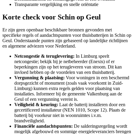
Transparante vergelijking en snelle oriëntatie
Korte check voor
Schin op Geul
Er zijn geen openbaar beschikbare bronnen gevonden met
specifieke regels of aandachtspunten voor thuisbatterijen in Schin op
Geul. Onderstaande punten zijn gebaseerd op landelijke richtlijnen
en algemene adviezen voor Nederland.
Netcongestie & teruglevering:
In Limburg speelt
netcongestie; bekijk bij je netbeheerder (Enexis) of er
beperkingen zijn op het terugleveren van stroom. Dit kan
invloed hebben op de voordelen van een thuisbatterij.
Vergunning & plaatsing:
Voor woningen in een beschermd
dorpsgezicht of monument (zoals vaak voorkomt in Zuid-
Limburg) kunnen extra regels gelden voor plaatsing van
installaties. Informeer bij de gemeente Valkenburg aan de
Geul of een vergunning vereist is.
Veiligheid & keuring:
Laat de batterij installeren door een
gecertificeerd installateur (NEN 1010, Scope 12). Plaats de
batterij bij voorkeur niet in woonruimtes i.v.m.
brandveiligheid.
Financiële aandachtspunten:
De salderingsregeling wordt
mogelijk afgebouwd en sommige energieleveranciers brengen