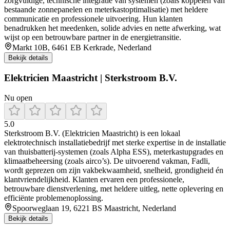
zorgvuldige, technische integratie van systemen (zoals koppelen van
bestaande zonnepanelen en meterkastoptimalisatie) met heldere
communicatie en professionele uitvoering. Hun klanten
benadrukken het meedenken, solide advies en nette afwerking, wat
wijst op een betrouwbare partner in de energietransitie.
Markt 10B, 6461 EB Kerkrade, Nederland
Bekijk details
Elektricien Maastricht | Sterkstroom B.V.
Nu open
5.0
Sterkstroom B.V. (Elektricien Maastricht) is een lokaal
elektrotechnisch installatiebedrijf met sterke expertise in de installatie
van thuisbatterij‑systemen (zoals Alpha ESS), meterkastupgrades en
klimaatbeheersing (zoals airco’s). De uitvoerend vakman, Fadli,
wordt geprezen om zijn vakbekwaamheid, snelheid, grondigheid én
klantvriendelijkheid. Klanten ervaren een professionele,
betrouwbare dienstverlening, met heldere uitleg, nette oplevering en
efficiënte problemenoplossing.
Spoorweglaan 19, 6221 BS Maastricht, Nederland
Bekijk details