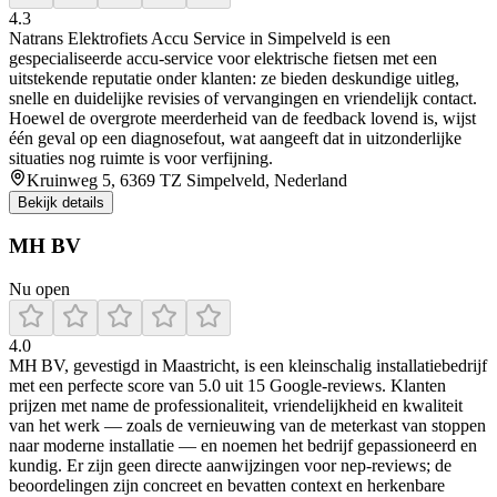
4.3
Natrans Elektrofiets Accu Service in Simpelveld is een
gespecialiseerde accu-service voor elektrische fietsen met een
uitstekende reputatie onder klanten: ze bieden deskundige uitleg,
snelle en duidelijke revisies of vervangingen en vriendelijk contact.
Hoewel de overgrote meerderheid van de feedback lovend is, wijst
één geval op een diagnosefout, wat aangeeft dat in uitzonderlijke
situaties nog ruimte is voor verfijning.
Kruinweg 5, 6369 TZ Simpelveld, Nederland
Bekijk details
MH BV
Nu open
4.0
MH BV, gevestigd in Maastricht, is een kleinschalig installatiebedrijf
met een perfecte score van 5.0 uit 15 Google‑reviews. Klanten
prijzen met name de professionaliteit, vriendelijkheid en kwaliteit
van het werk — zoals de vernieuwing van de meterkast van stoppen
naar moderne installatie — en noemen het bedrijf gepassioneerd en
kundig. Er zijn geen directe aanwijzingen voor nep‑reviews; de
beoordelingen zijn concreet en bevatten context en herkenbare