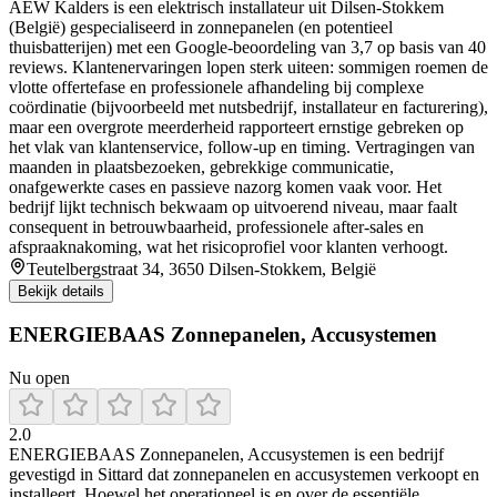
AEW Kalders is een elektrisch installateur uit Dilsen‑Stokkem
(België) gespecialiseerd in zonnepanelen (en potentieel
thuisbatterijen) met een Google-beoordeling van 3,7 op basis van 40
reviews. Klantenervaringen lopen sterk uiteen: sommigen roemen de
vlotte offertefase en professionele afhandeling bij complexe
coördinatie (bijvoorbeeld met nutsbedrijf, installateur en facturering),
maar een overgrote meerderheid rapporteert ernstige gebreken op
het vlak van klantenservice, follow-up en timing. Vertragingen van
maanden in plaatsbezoeken, gebrekkige communicatie,
onafgewerkte cases en passieve nazorg komen vaak voor. Het
bedrijf lijkt technisch bekwaam op uitvoerend niveau, maar faalt
consequent in betrouwbaarheid, professionele after‑sales en
afspraaknakoming, wat het risicoprofiel voor klanten verhoogt.
Teutelbergstraat 34, 3650 Dilsen-Stokkem, België
Bekijk details
ENERGIEBAAS Zonnepanelen, Accusystemen
Nu open
2.0
ENERGIEBAAS Zonnepanelen, Accusystemen is een bedrijf
gevestigd in Sittard dat zonnepanelen en accusystemen verkoopt en
installeert. Hoewel het operationeel is en over de essentiële