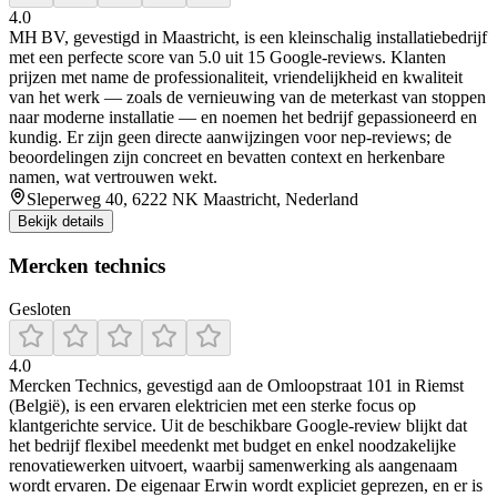
4.0
MH BV, gevestigd in Maastricht, is een kleinschalig installatiebedrijf
met een perfecte score van 5.0 uit 15 Google‑reviews. Klanten
prijzen met name de professionaliteit, vriendelijkheid en kwaliteit
van het werk — zoals de vernieuwing van de meterkast van stoppen
naar moderne installatie — en noemen het bedrijf gepassioneerd en
kundig. Er zijn geen directe aanwijzingen voor nep‑reviews; de
beoordelingen zijn concreet en bevatten context en herkenbare
namen, wat vertrouwen wekt.
Sleperweg 40, 6222 NK Maastricht, Nederland
Bekijk details
Mercken technics
Gesloten
4.0
Mercken Technics, gevestigd aan de Omloopstraat 101 in Riemst
(België), is een ervaren elektricien met een sterke focus op
klantgerichte service. Uit de beschikbare Google-review blijkt dat
het bedrijf flexibel meedenkt met budget en enkel noodzakelijke
renovatiewerken uitvoert, waarbij samenwerking als aangenaam
wordt ervaren. De eigenaar Erwin wordt expliciet geprezen, en er is