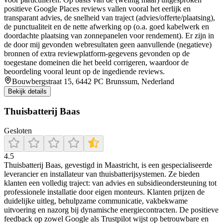
positieve Google Places reviews vallen vooral het eerlijk en
transparant advies, de snelheid van traject (advies/offerte/plaatsing),
de punctualiteit en de nette afwerking op (o.a. goed kabelwerk en
doordachte plaatsing van zonnepanelen voor rendement). Er zijn in
de door mij gevonden webresultaten geen aanvullende (negatieve)
bronnen of extra reviewplatform-gegevens gevonden op de
toegestane domeinen die het beeld corrigeren, waardoor de
beoordeling vooral leunt op de ingediende reviews.
Bouwbergstraat 15, 6442 PC Brunssum, Nederland
Bekijk details
Thuisbatterij Baas
Gesloten
4.5
Thuisbatterij Baas, gevestigd in Maastricht, is een gespecialiseerde
leverancier en installateur van thuisbatterijsystemen. Ze bieden
klanten een volledig traject: van advies en subsidieondersteuning tot
professionele installatie door eigen monteurs. Klanten prijzen de
duidelijke uitleg, behulpzame communicatie, vakbekwame
uitvoering en nazorg bij dynamische energiecontracten. De positieve
feedback op zowel Google als Trustpilot wijst op betrouwbare en