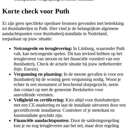
Korte check voor
Puth
Er zijn geen specifieke openbare bronnen gevonden met betrekking
tot thuisbatterijen in Puth. Hier vind je de belangrijkste algemene
aandachtspunten voor thuisbatterij-installatie in Nederland,
toepasbaar op jouw situatie:
Netcongestie en teruglevering:
In Limburg, waaronder Puth
valt, kan netcongestie spelen. Dit kan invloed hebben op het
terugleveren van stroom en het financiële voordeel van een
thuisbatterij. Check de actuele situatie bij jouw netbeheerder
(bijv. Enexis).
Vergunning en plaatsing:
In de meeste gevallen is voor een
thuisbatterij bij de woning geen vergunning nodig. Woon je
echter in een monument of beschermd dorpsgezicht, neem
dan contact op met de gemeente Beekdaelen voor
aanvullende vereisten.
Veiligheid en certificering:
Kies altijd voor thuisbatterijen
met een CE-markering en laat de installatie uitvoeren door een
gecertificeerde installateur. Controleer of je meterkast en
huisinstallatie geschikt zijn.
Financiële aandachtspunten:
Door de salderingsregeling
kun je nu nog terugleveren aan het net, maar deze regeling