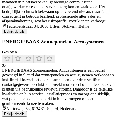
maanden in plaatsbezoeken, gebrekkige communicatie,
onafgewerkte cases en passieve nazorg komen vaak voor. Het
bedrijf lijkt technisch bekwaam op uitvoerend niveau, maar faalt
consequent in betrouwbaarheid, professionele after‑sales en
afspraaknakoming, wat het risicoprofiel voor klanten verhoogt.
Teutelbergstraat 34, 3650 Dilsen-Stokkem, België
Bekijk details
ENERGIEBAAS Zonnepanelen, Accusystemen
Gesloten
2.0
ENERGIEBAAS Zonnepanelen, Accusystemen is een bedrijf
gevestigd in Sittard dat zonnepanelen en accusystemen verkoopt en
installeert. Hoewel het operationeel is en over de essentiële
contactgegevens beschikt, ontbreekt momenteel online feedback van
klanten via gebruikelijke reviewplatforms. Daardoor is de feitelijke
kwaliteit van hun service, installatieproces en nazorg onduidelijk,
wat potentiële klanten beperkt in hun vermogen om een
geïnformeerde keuze te maken.
Nusterweg 63, 6134KT Sittard, Nederland
Bekijk details