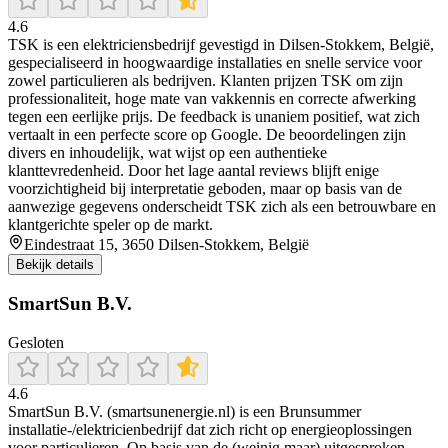
4.6
TSK is een elektriciensbedrijf gevestigd in Dilsen-Stokkem, België,
gespecialiseerd in hoogwaardige installaties en snelle service voor
zowel particulieren als bedrijven. Klanten prijzen TSK om zijn
professionaliteit, hoge mate van vakkennis en correcte afwerking
tegen een eerlijke prijs. De feedback is unaniem positief, wat zich
vertaalt in een perfecte score op Google. De beoordelingen zijn
divers en inhoudelijk, wat wijst op een authentieke
klanttevredenheid. Door het lage aantal reviews blijft enige
voorzichtigheid bij interpretatie geboden, maar op basis van de
aanwezige gegevens onderscheidt TSK zich als een betrouwbare en
klantgerichte speler op de markt.
Eindestraat 15, 3650 Dilsen-Stokkem, België
Bekijk details
SmartSun B.V.
Gesloten
4.6
SmartSun B.V. (smartsunenergie.nl) is een Brunsummer
installatie-/elektricienbedrijf dat zich richt op energieoplossingen
voor particulieren. Op basis van de (weinig maar) uitgesproken