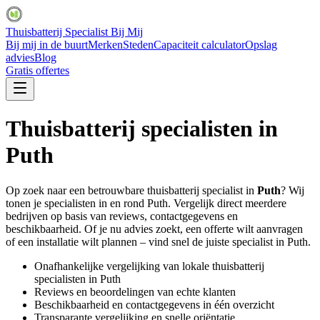
Thuisbatterij Specialist Bij Mij
Bij mij in de buurt
Merken
Steden
Capaciteit calculator
Opslag
advies
Blog
Gratis offertes
Thuisbatterij specialisten in
Puth
Op zoek naar een betrouwbare thuisbatterij specialist in
Puth
? Wij
tonen je specialisten in en rond
Puth
. Vergelijk direct meerdere
bedrijven op basis van reviews, contactgegevens en
beschikbaarheid. Of je nu advies zoekt, een offerte wilt aanvragen
of een installatie wilt plannen – vind snel de juiste specialist in
Puth
.
Onafhankelijke vergelijking van lokale thuisbatterij
specialisten in
Puth
Reviews en beoordelingen van echte klanten
Beschikbaarheid en contactgegevens in één overzicht
Transparante vergelijking en snelle oriëntatie