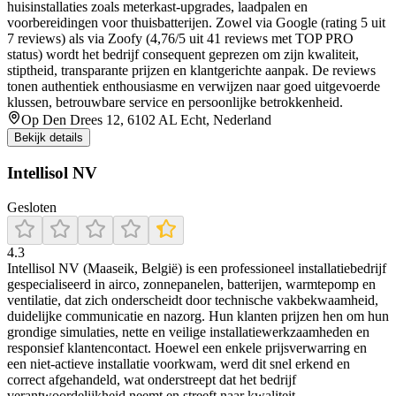
huisinstallaties zoals meterkast-upgrades, laadpalen en
voorbereidingen voor thuisbatterijen. Zowel via Google (rating 5 uit
7 reviews) als via Zoofy (4,76/5 uit 41 reviews met TOP PRO
status) wordt het bedrijf consequent geprezen om zijn kwaliteit,
stiptheid, transparante prijzen en klantgerichte aanpak. De reviews
tonen authentiek enthousiasme en verwijzen naar goed uitgevoerde
klussen, betrouwbare service en persoonlijke betrokkenheid.
Op Den Drees 12, 6102 AL Echt, Nederland
Bekijk details
Intellisol NV
Gesloten
4.3
Intellisol NV (Maaseik, België) is een professioneel installatiebedrijf
gespecialiseerd in airco, zonnepanelen, batterijen, warmtepomp en
ventilatie, dat zich onderscheidt door technische vakbekwaamheid,
duidelijke communicatie en nazorg. Hun klanten prijzen hen om hun
grondige simulaties, nette en veilige installatiewerkzaamheden en
responsief klantencontact. Hoewel een enkele prijsverwarring en
een niet-actieve installatie voorkwam, werd dit snel erkend en
correct afgehandeld, wat onderstreept dat het bedrijf
verantwoordelijkheid neemt en streeft naar kwaliteit.