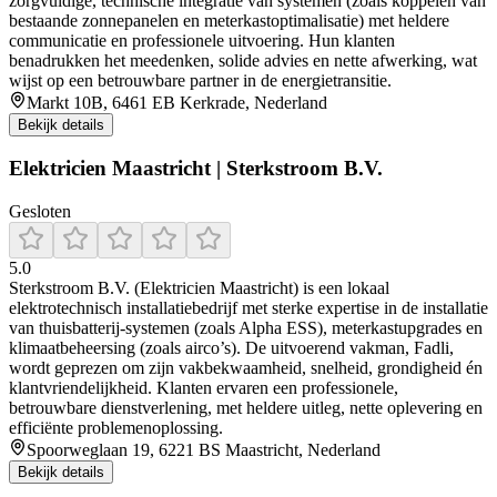
zorgvuldige, technische integratie van systemen (zoals koppelen van
bestaande zonnepanelen en meterkastoptimalisatie) met heldere
communicatie en professionele uitvoering. Hun klanten
benadrukken het meedenken, solide advies en nette afwerking, wat
wijst op een betrouwbare partner in de energietransitie.
Markt 10B, 6461 EB Kerkrade, Nederland
Bekijk details
Elektricien Maastricht | Sterkstroom B.V.
Gesloten
5.0
Sterkstroom B.V. (Elektricien Maastricht) is een lokaal
elektrotechnisch installatiebedrijf met sterke expertise in de installatie
van thuisbatterij‑systemen (zoals Alpha ESS), meterkastupgrades en
klimaatbeheersing (zoals airco’s). De uitvoerend vakman, Fadli,
wordt geprezen om zijn vakbekwaamheid, snelheid, grondigheid én
klantvriendelijkheid. Klanten ervaren een professionele,
betrouwbare dienstverlening, met heldere uitleg, nette oplevering en
efficiënte problemenoplossing.
Spoorweglaan 19, 6221 BS Maastricht, Nederland
Bekijk details