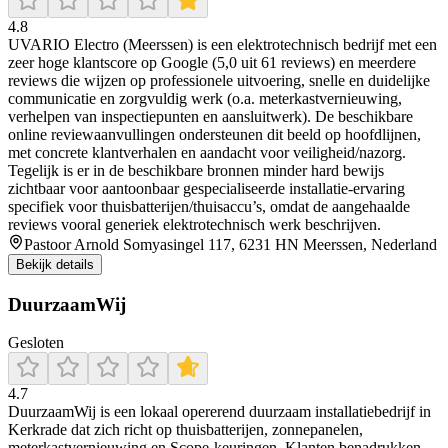
4.8
UVARIO Electro (Meerssen) is een elektrotechnisch bedrijf met een
zeer hoge klantscore op Google (5,0 uit 61 reviews) en meerdere
reviews die wijzen op professionele uitvoering, snelle en duidelijke
communicatie en zorgvuldig werk (o.a. meterkastvernieuwing,
verhelpen van inspectiepunten en aansluitwerk). De beschikbare
online reviewaanvullingen ondersteunen dit beeld op hoofdlijnen,
met concrete klantverhalen en aandacht voor veiligheid/nazorg.
Tegelijk is er in de beschikbare bronnen minder hard bewijs
zichtbaar voor aantoonbaar gespecialiseerde installatie-ervaring
specifiek voor thuisbatterijen/thuisaccu’s, omdat de aangehaalde
reviews vooral generiek elektrotechnisch werk beschrijven.
Pastoor Arnold Somyasingel 117, 6231 HN Meerssen, Nederland
Bekijk details
DuurzaamWij
Gesloten
4.7
DuurzaamWij is een lokaal opererend duurzaam installatiebedrijf in
Kerkrade dat zich richt op thuisbatterijen, zonnepanelen,
meterkastvernieuwing en Scope-keuringen. Klanten benadrukken