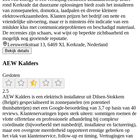
rond Kerkrade dat duurzame oplossingen biedt zoals het installeren
van zonnepanelen, domotica, laadpalen en diverse kleinere
elektrowerkzaamheden. Klanten prijzen het bedrijf om nette en
vriendelijke uitvoering, maar er is minstens één indicatie van een
mislukte klus met communicatieproblemen en beschadigd materiaal.
De recensies zijn schaars, wat wijst op beperkte zichtbaarheid en
mogelijk nog groeiende reputatie.
Leeuwerikstraat 13, 6469 XL Kerkrade, Nederland
Bekijk details
AEW Kalders
Gesloten
2.5
AEW Kalders is een elektrisch installateur uit Dilsen‑Stokkem
(België) gespecialiseerd in zonnepanelen (en potentieel
thuisbatterijen) met een Google-beoordeling van 3,7 op basis van 40
reviews. Klantenervaringen lopen sterk uiteen: sommigen roemen de
vlotte offertefase en professionele afhandeling bij complexe
coördinatie (bijvoorbeeld met nutsbedrijf, installateur en facturering),
maar een overgrote meerderheid rapporteert ernstige gebreken op
het vlak van klantenservice, follow-up en timing. Vertragingen van