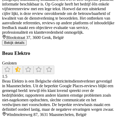
informatie beschikbaar is. Op Google heeft het bedrijf één enkele
vijfsterrenreview met een lege tekst. Hoewel dat een uitstekend
cijfer lijkt, is deze review onvoldoende om de betrouwbaarheid of
kwaliteit van de dienstverlening te beoordelen. Het ontbreken van
aanvullende referenties, reviews op andere platforms of inhoudelijke
feedback maakt een objectieve evaluatie van service,
professionaliteit en klanttevredenheid onmogelijk.
Blookstraat 37, 3600 Genk, België
Bekijk details
Beau Elektro
Gesloten
1.5
Beau Elektro is een Belgische elektriciteitsdienstverlener gevestigd
in Maasmechelen. Uit de beperkte Google Places-reviews blijkt een
gemengd beeld: terwijl één klant lovend spreekt over de
bedrijfsleider, rapporteren andere klanten ernstige problemen zoals
niet-nagekomen opdrachten, slechte communicatie en het
verdwijnen met voorschotten. De beperkte reviewbasis maakt een
definitief oordeel lastig, maar de negatieve ervaringen wegen zwaar.
Windmolenweg 87, 3631 Maasmechelen, België