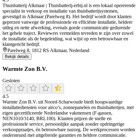
Thuisbatterij Alkmaar | Thuisbatterij‑erbij.nl is een lokaal opererende
specialist in verkoop en installatie van thuisbatterijsystemen,
gevestigd in Alkmaar (Parelweg 8). Het bedrijf wordt door klanten
geprezen vanwege de professionele en efficiënte installatie, heldere
uitleg en nette afwerking, evenals goede communicatie gedurende
het gehele traject. Reviewers vermelden tevreden te zijn over zowel
de installatie als de begeleiding, wat wijst op een betrouwbaar en
klantgericht bedrijf.
Parelweg 8, 1812 RS Alkmaar, Nederland
Bekijk details
Warmte Zon B.V.
Gesloten
4.5
Warmte Zon B.V. uit Noord‑Scharwoude biedt hoogwaardige
installatiediensten voor airco’s, zonnepanelen en thuisbatterijen, met
eigen gecertificeerde Nederlandse vakmensen (F-gassen,
NEN1010/3140, BRL100). Klanten prijzen de snelle en
professionele service, persoonlijke aanpak zonder opdringerige
verkooppraatjes, én betrouwbare nazorg. De werkprocessen worden
ondersteund met uitgebreide garanties en heldere communicatie.