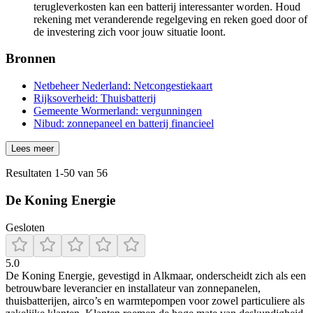
terugleverkosten kan een batterij interessanter worden. Houd
rekening met veranderende regelgeving en reken goed door of
de investering zich voor jouw situatie loont.
Bronnen
Netbeheer Nederland: Netcongestiekaart
Rijksoverheid: Thuisbatterij
Gemeente Wormerland: vergunningen
Nibud: zonnepaneel en batterij financieel
Lees meer
Resultaten
1
-
50
van
56
De Koning Energie
Gesloten
5.0
De Koning Energie, gevestigd in Alkmaar, onderscheidt zich als een
betrouwbare leverancier en installateur van zonnepanelen,
thuisbatterijen, airco’s en warmtepompen voor zowel particuliere als