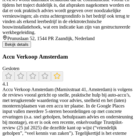
tijdens het traject duidelijk is, dat afspraken nagekomen worden en
dat er ook praktisch advies wordt gegeven over noodzakelijke
vernieuwingen; als extra achtergrondinfo is het bedrijf ook terug te
vinden als erkend leerbedrijf in de elektrotechnische
bouwinstallatiehoek, wat een indicatie kan zijn van gestructureerde
werkbegeleiding.
Prunuslaan 52, 1544 PR Zaandijk, Nederland
Bekijk details
Accu Verkoop Amsterdam
Gesloten
4.1
Accu Verkoop Amsterdam (Marnixstraat 41, Amsterdam) is volgens
de reviews vooral gericht op snelle, praktische hulp bij auto-accu’s,
met terugkerende waardering voor advies, snelheid en het (laten)
monteren/plaatsen van een accu ter plaatse. In de Google Places
input vallen meerdere 5-sterren beoordelingen op met concrete
ervaringen (o.a. snel geholpen, behulpzaam advies en ondersteuning
bij montage), en er is ook een recente, enkelvoudige Trustpilot-
review (25 jul 2025) die dezelfde kant op wijst (“vriendelijk
geholpen”, “veel kennis van zaken”). Tegelijkertijd is het externe