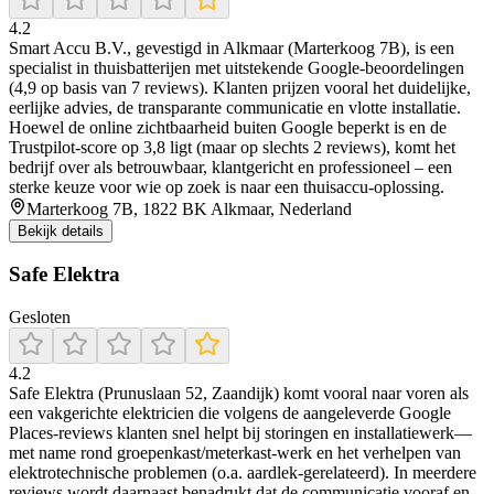
4.2
Smart Accu B.V., gevestigd in Alkmaar (Marterkoog 7B), is een
specialist in thuisbatterijen met uitstekende Google-beoordelingen
(4,9 op basis van 7 reviews). Klanten prijzen vooral het duidelijke,
eerlijke advies, de transparante communicatie en vlotte installatie.
Hoewel de online zichtbaarheid buiten Google beperkt is en de
Trustpilot-score op 3,8 ligt (maar op slechts 2 reviews), komt het
bedrijf over als betrouwbaar, klantgericht en professioneel – een
sterke keuze voor wie op zoek is naar een thuisaccu-oplossing.
Marterkoog 7B, 1822 BK Alkmaar, Nederland
Bekijk details
Safe Elektra
Gesloten
4.2
Safe Elektra (Prunuslaan 52, Zaandijk) komt vooral naar voren als
een vakgerichte elektricien die volgens de aangeleverde Google
Places-reviews klanten snel helpt bij storingen en installatiewerk—
met name rond groepenkast/meterkast-werk en het verhelpen van
elektrotechnische problemen (o.a. aardlek-gerelateerd). In meerdere
reviews wordt daarnaast benadrukt dat de communicatie vooraf en