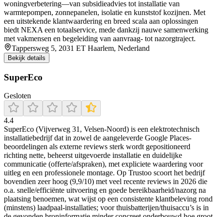
woningverbetering—van subsidieadvies tot installatie van
warmtepompen, zonnepanelen, isolatie en kunststof kozijnen. Met
een uitstekende klantwaardering en breed scala aan oplossingen
biedt NEXA een totaalservice, mede dankzij nauwe samenwerking
met vakmensen en begeleiding van aanvraag- tot nazorgtraject.
Tappersweg 5, 2031 ET Haarlem, Nederland
Bekijk details
SuperEco
Gesloten
4.4
SuperEco (Vijverweg 31, Velsen-Noord) is een elektrotechnisch
installatiebedrijf dat in zowel de aangeleverde Google Places-
beoordelingen als externe reviews sterk wordt gepositioneerd
richting nette, beheerst uitgevoerde installatie en duidelijke
communicatie (offerte/afspraken), met expliciete waardering voor
uitleg en een professionele montage. Op Trustoo scoort het bedrijf
bovendien zeer hoog (9,9/10) met veel recente reviews in 2026 die
o.a. snelle/efficiënte uitvoering en goede bereikbaarheid/nazorg na
plaatsing benoemen, wat wijst op een consistente klantbeleving rond
(minstens) laadpaal-installaties; voor thuisbatterijen/thuisaccu’s is in
de gevonden broninformatie minder concreet onderbouwd hoe groot