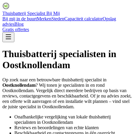
Thuisbatterij Specialist Bij Mij
Bij mij in de buurt
Merken
Steden
Capaciteit calculator
Opslag
advies
Blog
Gratis offertes
Thuisbatterij specialisten in
Oostknollendam
Op zoek naar een betrouwbare thuisbatterij specialist in
Oostknollendam
? Wij tonen je specialisten in en rond
Oostknollendam
. Vergelijk direct meerdere bedrijven op basis van
reviews, contactgegevens en beschikbaarheid. Of je nu advies zoekt,
een offerte wilt aanvragen of een installatie wilt plannen – vind snel
de juiste specialist in
Oostknollendam
.
Onafhankelijke vergelijking van lokale thuisbatterij
specialisten in
Oostknollendam
Reviews en beoordelingen van echte klanten
Beschikbaarheid en contactgegevens in één overzicht