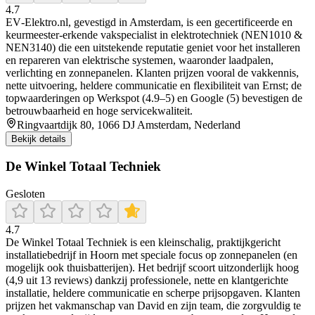
4.7
EV‑Elektro.nl, gevestigd in Amsterdam, is een gecertificeerde en
keurmeester‑erkende vakspecialist in elektrotechniek (NEN1010 &
NEN3140) die een uitstekende reputatie geniet voor het installeren
en repareren van elektrische systemen, waaronder laadpalen,
verlichting en zonnepanelen. Klanten prijzen vooral de vakkennis,
nette uitvoering, heldere communicatie en flexibiliteit van Ernst; de
topwaarderingen op Werkspot (4.9–5) en Google (5) bevestigen de
betrouwbaarheid en hoge servicekwaliteit.
Ringvaartdijk 80, 1066 DJ Amsterdam, Nederland
Bekijk details
De Winkel Totaal Techniek
Gesloten
4.7
De Winkel Totaal Techniek is een kleinschalig, praktijkgericht
installatiebedrijf in Hoorn met speciale focus op zonnepanelen (en
mogelijk ook thuisbatterijen). Het bedrijf scoort uitzonderlijk hoog
(4,9 uit 13 reviews) dankzij professionele, nette en klantgerichte
installatie, heldere communicatie en scherpe prijsopgaven. Klanten
prijzen het vakmanschap van David en zijn team, die zorgvuldig te