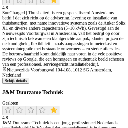
4.8
SunCharged | Thuisbatterij is een gespecialiseerd Amsterdams
bedrijf dat zich richt op de advisering, levering en installatie van
thuisbatterijen, met name innovatieve systemen zoals de Anker Solix
X1 en diverse andere capaciteiten (5–10 kWh). Gevestigd aan de
Nieuwezijds Voorburgwal in Amsterdam, valt het bedrijf op door
zijn technisch bekwame en klantgerichte aanpak; klanten prijzen de
deskundigheid, flexibiliteit – zoals aanpassingen in meterkast en
systeemintegratie met bestaande omvormers – en sterke aftersales.
De betrouwbaarheid komt duidelijk naar voren in de vele positieve
reviews op Google, die een homogeen en authentiek beeld schetsen
van een professioneel, servicegericht installatiebedrijf.
Nieuwezijds Voorburgwal 104-108, 1012 SG Amsterdam,
Nederland
Bekijk details
J&M Duurzame Techniek
Gesloten
4.8
J&M Duurzame Techniek is een jong, professioneel Nederlands
installatiebedrijf in Waarland dat gespecialiseerd is in duurzame