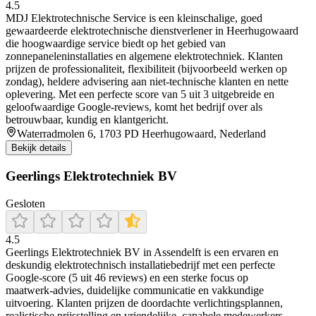
4.5
MDJ Elektrotechnische Service is een kleinschalige, goed
gewaardeerde elektrotechnische dienstverlener in Heerhugowaard
die hoogwaardige service biedt op het gebied van
zonnepaneleninstallaties en algemene elektrotechniek. Klanten
prijzen de professionaliteit, flexibiliteit (bijvoorbeeld werken op
zondag), heldere advisering aan niet-technische klanten en nette
oplevering. Met een perfecte score van 5 uit 3 uitgebreide en
geloofwaardige Google-reviews, komt het bedrijf over als
betrouwbaar, kundig en klantgericht.
Waterradmolen 6, 1703 PD Heerhugowaard, Nederland
Bekijk details
Geerlings Elektrotechniek BV
Gesloten
4.5
Geerlings Elektrotechniek BV in Assendelft is een ervaren en
deskundig elektrotechnisch installatiebedrijf met een perfecte
Google-score (5 uit 46 reviews) en een sterke focus op
maatwerk‑advies, duidelijke communicatie en vakkundige
uitvoering. Klanten prijzen de doordachte verlichtingsplannen,
realistische prijsstelling en vriendelijke, capabele medewerkers.