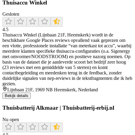
Thuisaccu Winkel
Gesloten
4.5
Thuisaccu Winkel (Lijnbaan 21F, Heemskerk) wordt in de
beschikbare Google Places reviews opvallend vaak geprezen om
een vlotte, professionele installatie “van meterkast tot accu”, waarbij
meerdere klanten specifieke thuisaccu-configuraties (o.a. Sigenergy
met omvormer/NOODSTROOM) en positieve nazorg noemen. Op
basis van de dataset die je aanleverde scoort het bedrijf zeer hoog
(23 reviews met een gemiddelde van 5 sterren) en komt
contactbegeleiding en meedenken terug in de feedback, zonder
duidelijke signalen van nep-reviews in de tekstfragmenten die ik heb
gezien.
Lijnbaan 21F, 1969 NB Heemskerk, Nederland
Bekijk details
Thuisbatterij Alkmaar | Thuisbatterij-erbij.nl
Nu open
4.5