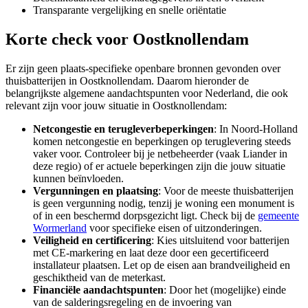
Transparante vergelijking en snelle oriëntatie
Korte check voor
Oostknollendam
Er zijn geen plaats-specifieke openbare bronnen gevonden over
thuisbatterijen in Oostknollendam. Daarom hieronder de
belangrijkste algemene aandachtspunten voor Nederland, die ook
relevant zijn voor jouw situatie in Oostknollendam:
Netcongestie en terugleverbeperkingen
: In Noord-Holland
komen netcongestie en beperkingen op teruglevering steeds
vaker voor. Controleer bij je netbeheerder (vaak Liander in
deze regio) of er actuele beperkingen zijn die jouw situatie
kunnen beïnvloeden.
Vergunningen en plaatsing
: Voor de meeste thuisbatterijen
is geen vergunning nodig, tenzij je woning een monument is
of in een beschermd dorpsgezicht ligt. Check bij de
gemeente
Wormerland
voor specifieke eisen of uitzonderingen.
Veiligheid en certificering
: Kies uitsluitend voor batterijen
met CE-markering en laat deze door een gecertificeerd
installateur plaatsen. Let op de eisen aan brandveiligheid en
geschiktheid van de meterkast.
Financiële aandachtspunten
: Door het (mogelijke) einde
van de salderingsregeling en de invoering van