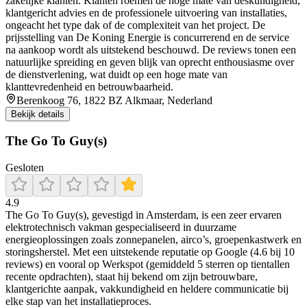
zakelijke klanten. Klanten roemen de hoge mate van deskundigheid,
klantgericht advies en de professionele uitvoering van installaties,
ongeacht het type dak of de complexiteit van het project. De
prijsstelling van De Koning Energie is concurrerend en de service
na aankoop wordt als uitstekend beschouwd. De reviews tonen een
natuurlijke spreiding en geven blijk van oprecht enthousiasme over
de dienstverlening, wat duidt op een hoge mate van
klanttevredenheid en betrouwbaarheid.
Berenkoog 76, 1822 BZ Alkmaar, Nederland
Bekijk details
The Go To Guy(s)
Gesloten
4.9
The Go To Guy(s), gevestigd in Amsterdam, is een zeer ervaren
elektrotechnisch vakman gespecialiseerd in duurzame
energieoplossingen zoals zonnepanelen, airco’s, groepenkastwerk en
storingsherstel. Met een uitstekende reputatie op Google (4.6 bij 10
reviews) en vooral op Werkspot (gemiddeld 5 sterren op tientallen
recente opdrachten), staat hij bekend om zijn betrouwbare,
klantgerichte aanpak, vakkundigheid en heldere communicatie bij
elke stap van het installatieproces.