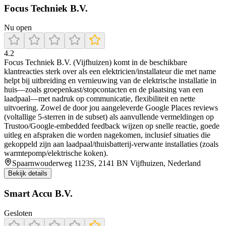
Focus Techniek B.V.
Nu open
4.2
Focus Techniek B.V. (Vijfhuizen) komt in de beschikbare
klantreacties sterk over als een elektricien/installateur die met name
helpt bij uitbreiding en vernieuwing van de elektrische installatie in
huis—zoals groepenkast/stopcontacten en de plaatsing van een
laadpaal—met nadruk op communicatie, flexibiliteit en nette
uitvoering. Zowel de door jou aangeleverde Google Places reviews
(voltallige 5-sterren in de subset) als aanvullende vermeldingen op
Trustoo/Google-embedded feedback wijzen op snelle reactie, goede
uitleg en afspraken die worden nagekomen, inclusief situaties die
gekoppeld zijn aan laadpaal/thuisbatterij-verwante installaties (zoals
warmtepomp/elektrische koken).
Spaarnwouderweg 1123S, 2141 BN Vijfhuizen, Nederland
Bekijk details
Smart Accu B.V.
Gesloten