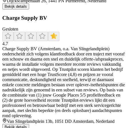
Dijckscampenlaan 26, 1441 PN Purmerend, Nederland
Bekijk details
Charge Supply BV
Gesloten
4.7
Charge Supply BV (Amsterdam, o.a. Van Slingelandtplein)
onderscheidt zich volgens klantfeedback door een traject met vooraf
een schouw en daarna een snel en duidelijk offerte-/afspraakproces,
waarna de installatie volgens meerdere recente reviews vakkundig
en netjes wordt uitgevoerd. Op Trustpilot scoren klanten het bedrijf
gemiddeld met een hoge TrustScore (4,8) en prijzen ze vooral
communicatie, deskundigheid en snelheid, terwijl er daarnaast
enkele concrete meldingen bestaan over oplever-/netheidspunten die
na­drukkelijk zijn genoemd in een subset van reviews. Op basis van
de combinatie van (1) jouw Google Places 5/5 profielfeedback en
(2) de grote hoeveelheid recente Trustpilot-reviews lijkt dit een
professioneel en betrouwbaar bedrijf met een sterk servicegerichte
aanpak, met slechts beperkte (en deels oplosbare) aandachtspunten
rond oplevering.
Van Slingelandtplein 13b, 1051 DD Amsterdam, Nederland
Bekijk details