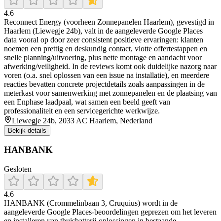
4.6
Reconnect Energy (voorheen Zonnepanelen Haarlem), gevestigd in
Haarlem (Liewegje 24b), valt in de aangeleverde Google Places
data vooral op door zeer consistent positieve ervaringen: klanten
noemen een prettig en deskundig contact, vlotte offertestappen en
snelle planning/uitvoering, plus nette montage en aandacht voor
afwerking/veiligheid. In de reviews komt ook duidelijke nazorg naar
voren (o.a. snel oplossen van een issue na installatie), en meerdere
reacties bevatten concrete projectdetails zoals aanpassingen in de
meterkast voor samenwerking met zonnepanelen en de plaatsing van
een Enphase laadpaal, wat samen een beeld geeft van
professionaliteit en een servicegerichte werkwijze.
Liewegje 24b, 2033 AC Haarlem, Nederland
Bekijk details
HANBANK
Gesloten
4.6
HANBANK (Crommelinbaan 3, Cruquius) wordt in de
aangeleverde Google Places-beoordelingen geprezen om het leveren
en installeren van thuisbatterij-oplossingen in bestaande