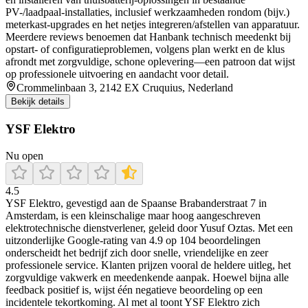
PV-/laadpaal-installaties, inclusief werkzaamheden rondom (bijv.)
meterkast-upgrades en het netjes integreren/afstellen van apparatuur.
Meerdere reviews benoemen dat Hanbank technisch meedenkt bij
opstart- of configuratieproblemen, volgens plan werkt en de klus
afrondt met zorgvuldige, schone oplevering—een patroon dat wijst
op professionele uitvoering en aandacht voor detail.
Crommelinbaan 3, 2142 EX Cruquius, Nederland
Bekijk details
YSF Elektro
Nu open
4.5
YSF Elektro, gevestigd aan de Spaanse Brabanderstraat 7 in
Amsterdam, is een kleinschalige maar hoog aangeschreven
elektrotechnische dienstverlener, geleid door Yusuf Oztas. Met een
uitzonderlijke Google-rating van 4.9 op 104 beoordelingen
onderscheidt het bedrijf zich door snelle, vriendelijke en zeer
professionele service. Klanten prijzen vooral de heldere uitleg, het
zorgvuldige vakwerk en meedenkende aanpak. Hoewel bijna alle
feedback positief is, wijst één negatieve beoordeling op een
incidentele tekortkoming. Al met al toont YSF Elektro zich