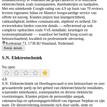
elektrotechniek zoals zonnepanelen, thuisbatterijen en laadpalen.
Met een uitstekende Google-rating van 4.9 op basis van 70 reviews
leveren eigenaren Julian en Maurice hoogwaardige service van
offerte tot nazorg. Klanten prijzen hun klantgerichtheid,
vakkundigheid, heldere communicatie, stiptheid en netheid. De
reviewteksten bieden concrete details — reflecterend op ook
complexe opdrachten zoals VvE-installatie, keuringen en
systeemoptimalisatie — waardoor het bedrijf hoog scoort op
betrouwbaarheid, kwaliteit en professionele uitvoering.
Kerkstraat 73, 1738 BJ Waarland, Nederland
Bekijk details
S.N. Elektrotechniek
Nu open
4.8
S.N. Elektrotechniek uit Heerhugowaard is een betrouwbare en zeer
gewaardeerde partij op het gebied van elektrotechnische installaties,
waaronder meterkasten, zonnepanelen en diverse elektrische
voorzieningen. Klanten prijzen de persoonlijke aanpak,
vakmanschap en oplossingsgerichtheid van eigenaar Stephan en zijn
team. De dienstverlening kenmerkt zich door snelle, nette en