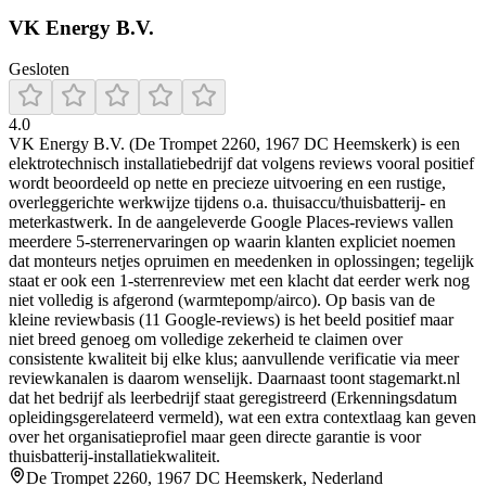
VK Energy B.V.
Gesloten
4.0
VK Energy B.V. (De Trompet 2260, 1967 DC Heemskerk) is een
elektrotechnisch installatiebedrijf dat volgens reviews vooral positief
wordt beoordeeld op nette en precieze uitvoering en een rustige,
overleggerichte werkwijze tijdens o.a. thuisaccu/thuisbatterij- en
meterkastwerk. In de aangeleverde Google Places-reviews vallen
meerdere 5-sterrenervaringen op waarin klanten expliciet noemen
dat monteurs netjes opruimen en meedenken in oplossingen; tegelijk
staat er ook een 1-sterrenreview met een klacht dat eerder werk nog
niet volledig is afgerond (warmtepomp/airco). Op basis van de
kleine reviewbasis (11 Google-reviews) is het beeld positief maar
niet breed genoeg om volledige zekerheid te claimen over
consistente kwaliteit bij elke klus; aanvullende verificatie via meer
reviewkanalen is daarom wenselijk. Daarnaast toont stagemarkt.nl
dat het bedrijf als leerbedrijf staat geregistreerd (Erkenningsdatum
opleidingsgerelateerd vermeld), wat een extra contextlaag kan geven
over het organisatieprofiel maar geen directe garantie is voor
thuisbatterij-installatiekwaliteit.
De Trompet 2260, 1967 DC Heemskerk, Nederland