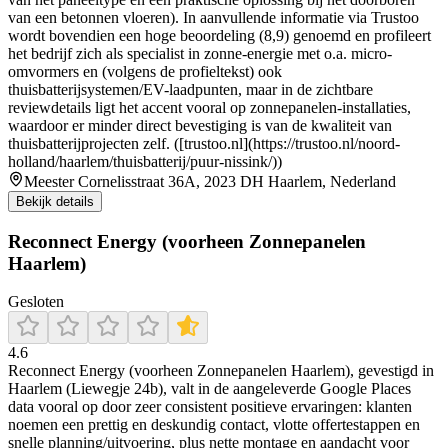
van een betonnen vloeren). In aanvullende informatie via Trustoo
wordt bovendien een hoge beoordeling (8,9) genoemd en profileert
het bedrijf zich als specialist in zonne-energie met o.a. micro-
omvormers en (volgens de profieltekst) ook
thuisbatterijsystemen/EV-laadpunten, maar in de zichtbare
reviewdetails ligt het accent vooral op zonnepanelen-installaties,
waardoor er minder direct bevestiging is van de kwaliteit van
thuisbatterijprojecten zelf. ([trustoo.nl](https://trustoo.nl/noord-
holland/haarlem/thuisbatterij/puur-nissink/))
Meester Cornelisstraat 36A, 2023 DH Haarlem, Nederland
Bekijk details
Reconnect Energy (voorheen Zonnepanelen
Haarlem)
Gesloten
4.6
Reconnect Energy (voorheen Zonnepanelen Haarlem), gevestigd in
Haarlem (Liewegje 24b), valt in de aangeleverde Google Places
data vooral op door zeer consistent positieve ervaringen: klanten
noemen een prettig en deskundig contact, vlotte offertestappen en
snelle planning/uitvoering, plus nette montage en aandacht voor