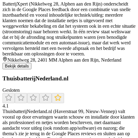
BatterijXpert (Nikkelweg 28, Alphen aan den Rijn) onderscheidt
zich in de Google Places feedback door een combinatie van snelle
inzetbaarheid en vooral inhoudelijke techniek/uitleg: meerdere
klanten noemen dat de installatie netjes is uitgevoerd met
weggewerkte bekabeling en dat het systeem ook in een echte situatie
(stroomstoring) naar behoren werkt. In één review staat weliswaar
dat er bij de afronding nog struikelpunten waren (een benodigde
communicatiemodule en een automaat-issue), maar dat werk werd
vervolgens hersteld met een tweede afspraak en het bedrijf was
bereikbaar om oplossingen door te voeren.
Nikkelweg 28, 2401 MM Alphen aan den Rijn, Nederland
Bekijk details
ThuisbatterijNederland.nl
Gesloten
4.1
ThuisbatterijNederland.nl (Haverstraat 99, Nieuw-Vennep) valt
vooral op door ervaringen waarin schouw en installatie door klanten
als professioneel en netjes worden beschreven, met daarnaast
aandacht voor uitleg (ook rondom app/software) en nazorg; die
thema’s zie je terug in de Google Places reviews en sluiten aan op