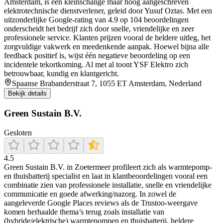
Amsterdam, is een kleinschalige maar hoog aangeschreven
elektrotechnische dienstverlener, geleid door Yusuf Oztas. Met een
uitzonderlijke Google-rating van 4.9 op 104 beoordelingen
onderscheidt het bedrijf zich door snelle, vriendelijke en zeer
professionele service. Klanten prijzen vooral de heldere uitleg, het
zorgvuldige vakwerk en meedenkende aanpak. Hoewel bijna alle
feedback positief is, wijst één negatieve beoordeling op een
incidentele tekortkoming. Al met al toont YSF Elektro zich
betrouwbaar, kundig en klantgericht.
Spaanse Brabanderstraat 7, 1055 ET Amsterdam, Nederland
Bekijk details
Green Sustain B.V.
Gesloten
4.5
Green Sustain B.V. in Zoetermeer profileert zich als warmtepomp-
en thuisbatterij specialist en laat in klantbeoordelingen vooral een
combinatie zien van professionele installatie, snelle en vriendelijke
communicatie en goede afwerking/nazorg. In zowel de
aangeleverde Google Places reviews als de Trustoo-weergave
komen herhaalde thema’s terug zoals installatie van
(hybride/elektrische) warmtepompen en thuisbatterij, heldere