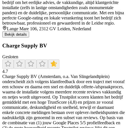
bedrijf om het eerlijke advies, de vakkundige, altijd klantgerichte
installatie (zelfs in lastige omstandigheden zoals monumentale
panden) en de duidelijke, persoonlijke communicatie. Met een bijna
perfecte Google-rating en lokale verankering toont het bedrijf zich
betrouwbaar, professioneel en gewaardeerd in de Leidse regio.
Lange Mare 106, 2312 GV Leiden, Nederland
Bekijk details
Charge Supply BV
Gesloten
4.7
Charge Supply BV (Amsterdam, o.a. Van Slingelandtplein)
onderscheidt zich volgens klantfeedback door een traject met vooraf
een schouw en daarna een snel en duidelijk offerte-/afspraakproces,
waarna de installatie volgens meerdere recente reviews vakkundig
en netjes wordt uitgevoerd. Op Trustpilot scoren klanten het bedrijf
gemiddeld met een hoge TrustScore (4,8) en prijzen ze vooral
communicatie, deskundigheid en snelheid, terwijl er daarnaast
enkele concrete meldingen bestaan over oplever-/netheidspunten die
na­drukkelijk zijn genoemd in een subset van reviews. Op basis van
de combinatie van (1) jouw Google Places 5/5 profielfeedback en
(2) de grote hoeveelheid recente Trustpilot-reviews lijkt dit een