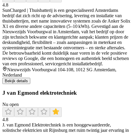
4.8
SunCharged | Thuisbatterij is een gespecialiseerd Amsterdams
bedrijf dat zich richt op de advisering, levering en installatie van
thuisbatterijen, met name innovatieve systemen zoals de Anker Solix
X1 en diverse andere capaciteiten (5–10 kWh). Gevestigd aan de
Nieuwezijds Voorburgwal in Amsterdam, valt het bedrijf op door
zijn technisch bekwame en klantgerichte aanpak; klanten prijzen de
deskundigheid, flexibiliteit – zoals aanpassingen in meterkast en
systeemintegratie met bestaande omvormers – en sterke aftersales.
De betrouwbaarheid komt duidelijk naar voren in de vele positieve
reviews op Google, die een homogeen en authentiek beeld schetsen
van een professioneel, servicegericht installatiebedrijf.
Nieuwezijds Voorburgwal 104-108, 1012 SG Amsterdam,
Nederland
Bekijk details
J van Egmond elektrotechniek
Nu open
4.8
J. van Egmond Elektrotechniek is een hooggewaardeerde,
solistische elektricien uit Rijnsburg met ruim twintig jaar ervaring in