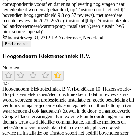
correspondentie vooraf en dat er na oplevering nog vragen naar
tevredenheid worden afgehandeld; op Trustoo scoort het bedrijf
bovendien hoog (gemiddeld 9,8 op 57 reviews), met meerdere
recente reviews in 2025–2026. ([trustoo.nl](https://trustoo.nl/zuid-
holland/zoetermeer/warmtepomp-installateur/green-sustain-bv/?
utm_source=openai))
Industrieweg 3J, 2712 LA Zoetermeer, Nederland
Bekijk details
Hoogendoorn Elektrotechniek B.V.
Nu open
4.5
Hoogendoorn Elektrotechniek B.V. (Belgiëlaan 10, Hazerswoude-
Dorp) is een elektricien/electrotechniekbedrijf dat in reviews sterk
wordt geprezen om professionele installatie en goede begeleiding bij
verduurzamingsprojecten zoals zonnepanelen en thuisbatterijen (en
waar genoemd ook laadpalen). Zowel in de door jou aangeleverde
Google Places-ervaringen als in externe klantbeoordelingen komen
thema’s terug als duidelijke communicatie, kundige monteurs en
netjes/doorlopend meedenken tot in de details, plus een goede
service na installatie; op Trustoo scoort het bedrijf bovendien zeer