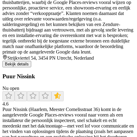
thuisbatterijen, waarbij de Google Places-reviews vooral wijzen op
persoonlijke, proactieve service, een showroom-ervaring en eerlijk
advies zonder “verkooppraatje”. Klanten noemen daarnaast dat
uitleg over relevante voorwaarden/regelgeving (o.a.
salderingsregeling) en het kunnen bekijken van een Zendure-
thuisbatterij bijdraagt aan vertrouwen, met als gevolg snelle levering
en een installatie-ervaring die overeenkomt met wat is besproken;
tegelijk ontbreekt bij de toegestane externe bronnen een duidelijke
match naar onafhankelijke platforms, waardoor de beoordeling
primair op de aangeleverde Google data leunt.
Strijkviertel 54, 3454 PN Utrecht, Nederland
Bekijk details
Puur Nissink
Nu open
4.6
Puur Nissink (Haarlem, Meester Cornelisstraat 36) komt in de
aangeleverde Google Places-reviews vooral naar voren als een
installateur die persoonlijk inspecteert, snel schakelt en echt
meedenkt met het dak/montage—met veel lof voor communicatie en
het vinden van oplossingen tijdens de plaatsing (zoals het aanpassen
van het paneeltype en een praktische oplossing bij het doorboren