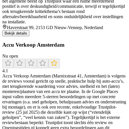
het algemene beeld op Trustpilot waar een ruime meerderheid
positief is over deskundigheid/communicatie, terwijl er tegelijkertijd
ook terugkerende kritiekthema’s bestaan rond
aftersales/bereikbaarheid en soms onduidelijkheid over instellingen
na installatie.
Haverstraat 99, 2153 GD Nieuw-Vennep, Nederland
Bekijk details
Accu Verkoop Amsterdam
Nu open
4.1
Accu Verkoop Amsterdam (Marnixstraat 41, Amsterdam) is volgens
de reviews vooral gericht op snelle, praktische hulp bij auto-accu’s,
met terugkerende waardering voor advies, snelheid en het (laten)
monteren/plaatsen van een accu ter plaatse. In de Google Places
input vallen meerdere 5-sterren beoordelingen op met concrete
ervaringen (o.a. snel geholpen, behulpzaam advies en ondersteuning
bij montage), en er is ook een recente, enkelvoudige Trustpilot-
review (25 jul 2025) die dezelfde kant op wijst (“vriendelijk
geholpen”, “veel kennis van zaken”). Tegelijkertijd is het externe
reviewbestaan beperkt: Trustpilot toont slechts één review en
Openingstijden.nl koppelt geen extra beoordelingen aan dit