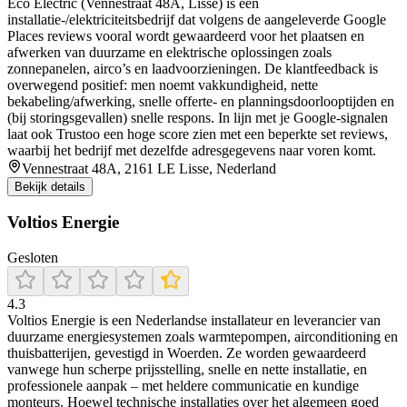
Eco Electric (Vennestraat 48A, Lisse) is een
installatie-/elektriciteitsbedrijf dat volgens de aangeleverde Google
Places reviews vooral wordt gewaardeerd voor het plaatsen en
afwerken van duurzame en elektrische oplossingen zoals
zonnepanelen, airco’s en laadvoorzieningen. De klantfeedback is
overwegend positief: men noemt vakkundigheid, nette
bekabeling/afwerking, snelle offerte- en planningsdoorlooptijden en
(bij storingsgevallen) snelle respons. In lijn met je Google-signalen
laat ook Trustoo een hoge score zien met een beperkte set reviews,
waarbij het bedrijf met dezelfde adresgegevens naar voren komt.
Vennestraat 48A, 2161 LE Lisse, Nederland
Bekijk details
Voltios Energie
Gesloten
4.3
Voltios Energie is een Nederlandse installateur en leverancier van
duurzame energiesystemen zoals warmtepompen, airconditioning en
thuisbatterijen, gevestigd in Woerden. Ze worden gewaardeerd
vanwege hun scherpe prijsstelling, snelle en nette installatie, en
professionele aanpak – met heldere communicatie en kundige
monteurs. Hoewel technische installaties over het algemeen goed