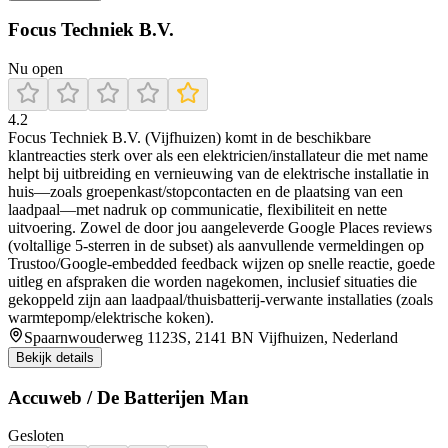
Focus Techniek B.V.
Nu open
4.2
Focus Techniek B.V. (Vijfhuizen) komt in de beschikbare
klantreacties sterk over als een elektricien/installateur die met name
helpt bij uitbreiding en vernieuwing van de elektrische installatie in
huis—zoals groepenkast/stopcontacten en de plaatsing van een
laadpaal—met nadruk op communicatie, flexibiliteit en nette
uitvoering. Zowel de door jou aangeleverde Google Places reviews
(voltallige 5-sterren in de subset) als aanvullende vermeldingen op
Trustoo/Google-embedded feedback wijzen op snelle reactie, goede
uitleg en afspraken die worden nagekomen, inclusief situaties die
gekoppeld zijn aan laadpaal/thuisbatterij-verwante installaties (zoals
warmtepomp/elektrische koken).
Spaarnwouderweg 1123S, 2141 BN Vijfhuizen, Nederland
Bekijk details
Accuweb / De Batterijen Man
Gesloten