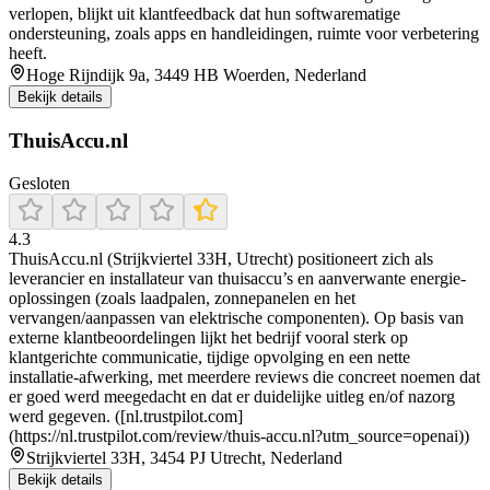
verlopen, blijkt uit klantfeedback dat hun softwarematige
ondersteuning, zoals apps en handleidingen, ruimte voor verbetering
heeft.
Hoge Rijndijk 9a, 3449 HB Woerden, Nederland
Bekijk details
ThuisAccu.nl
Gesloten
4.3
ThuisAccu.nl (Strijkviertel 33H, Utrecht) positioneert zich als
leverancier en installateur van thuisaccu’s en aanverwante energie-
oplossingen (zoals laadpalen, zonnepanelen en het
vervangen/aanpassen van elektrische componenten). Op basis van
externe klantbeoordelingen lijkt het bedrijf vooral sterk op
klantgerichte communicatie, tijdige opvolging en een nette
installatie-afwerking, met meerdere reviews die concreet noemen dat
er goed werd meegedacht en dat er duidelijke uitleg en/of nazorg
werd gegeven. ([nl.trustpilot.com]
(https://nl.trustpilot.com/review/thuis-accu.nl?utm_source=openai))
Strijkviertel 33H, 3454 PJ Utrecht, Nederland
Bekijk details