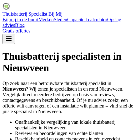
Thuisbatterij Specialist Bij Mij
Bij mij in de buurt
Merken
Steden
Capaciteit calculator
Opslag
advies
Blog
Gratis offertes
Thuisbatterij specialisten in
Nieuwveen
Op zoek naar een betrouwbare thuisbatterij specialist in
Nieuwveen
? Wij tonen je specialisten in en rond
Nieuwveen
.
Vergelijk direct meerdere bedrijven op basis van reviews,
contactgegevens en beschikbaarheid. Of je nu advies zoekt, een
offerte wilt aanvragen of een installatie wilt plannen – vind snel de
juiste specialist in
Nieuwveen
.
Onafhankelijke vergelijking van lokale thuisbatterij
specialisten in
Nieuwveen
Reviews en beoordelingen van echte klanten
Beschikbaarheid en contactgegevens in één overzicht