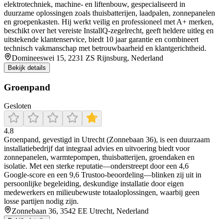
elektrotechniek, machine‑ en liftenbouw, gespecialiseerd in
duurzame oplossingen zoals thuisbatterijen, laadpalen, zonnepanelen
en groepenkasten. Hij werkt veilig en professioneel met A+ merken,
beschikt over het vereiste InstallQ‑zegelrecht, geeft heldere uitleg en
uitstekende klantenservice, biedt 10 jaar garantie en combineert
technisch vakmanschap met betrouwbaarheid en klantgerichtheid.
Domineeswei 15, 2231 ZS Rijnsburg, Nederland
Bekijk details
Groenpand
Gesloten
4.8
Groenpand, gevestigd in Utrecht (Zonnebaan 36), is een duurzaam
installatiebedrijf dat integraal advies en uitvoering biedt voor
zonnepanelen, warmtepompen, thuisbatterijen, groendaken en
isolatie. Met een sterke reputatie—onderstreept door een 4,6
Google-score en een 9,6 Trustoo-beoordeling—blinken zij uit in
persoonlijke begeleiding, deskundige installatie door eigen
medewerkers en milieubewuste totaaloplossingen, waarbij geen
losse partijen nodig zijn.
Zonnebaan 36, 3542 EE Utrecht, Nederland