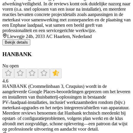
afwerking/veiligheid. In de reviews komt ook duidelijke nazorg naar
voren (o.a. snel oplossen van een issue na installatie), en meerdere
reacties bevatten concrete projectdetails zoals aanpassingen in de
meterkast voor samenwerking met zonnepanelen en de plaatsing van
een Enphase laadpaal, wat samen een beeld geeft van
professionaliteit en een servicegerichte werkwijze.
Liewegje 24b, 2033 AC Haarlem, Nederland
Bekijk details
HANBANK
Nu open
4.6
HANBANK (Crommelinbaan 3, Cruquius) wordt in de
aangeleverde Google Places-beoordelingen geprezen om het leveren
en installeren van thuisbatterij-oplossingen in bestaande
PV-/laadpaal-installaties, inclusief werkzaamheden rondom (bijv.)
meterkast-upgrades en het netjes integreren/afstellen van apparatuur.
Meerdere reviews benoemen dat Hanbank technisch meedenkt bij
opstart- of configuratieproblemen, volgens plan werkt en de klus
afrondt met zorgvuldige, schone oplevering—een patroon dat wijst
op professionele uitvoering en aandacht voor detail.