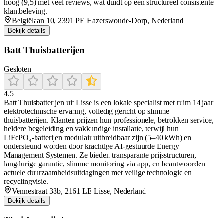
hoog (9,5) met veel reviews, wat duidt op een structureel consistente
klantbeleving.
Belgiëlaan 10, 2391 PE Hazerswoude-Dorp, Nederland
Bekijk details
Batt Thuisbatterijen
Gesloten
4.5
Batt Thuisbatterijen uit Lisse is een lokale specialist met ruim 14 jaar
elektrotechnische ervaring, volledig gericht op slimme
thuisbatterijen. Klanten prijzen hun professionele, betrokken service,
heldere begeleiding en vakkundige installatie, terwijl hun
LiFePO₄‑batterijen modulair uitbreidbaar zijn (5–40 kWh) en
ondersteund worden door krachtige AI‑gestuurde Energy
Management Systemen. Ze bieden transparante prijsstructuren,
langdurige garantie, slimme monitoring via app, en beantwoorden
actuele duurzaamheidsuitdagingen met veilige technologie en
recyclingvisie.
Vennestraat 38b, 2161 LE Lisse, Nederland
Bekijk details