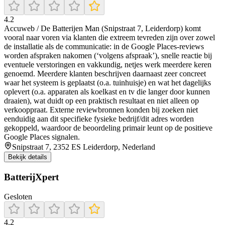
4.2
Accuweb / De Batterijen Man (Snipstraat 7, Leiderdorp) komt
vooral naar voren via klanten die extreem tevreden zijn over zowel
de installatie als de communicatie: in de Google Places-reviews
worden afspraken nakomen (‘volgens afspraak’), snelle reactie bij
eventuele verstoringen en vakkundig, netjes werk meerdere keren
genoemd. Meerdere klanten beschrijven daarnaast zeer concreet
waar het systeem is geplaatst (o.a. tuinhuisje) en wat het dagelijks
oplevert (o.a. apparaten als koelkast en tv die langer door kunnen
draaien), wat duidt op een praktisch resultaat en niet alleen op
verkooppraat. Externe reviewbronnen konden bij zoeken niet
eenduidig aan dit specifieke fysieke bedrijf/dit adres worden
gekoppeld, waardoor de beoordeling primair leunt op de positieve
Google Places signalen.
Snipstraat 7, 2352 ES Leiderdorp, Nederland
Bekijk details
BatterijXpert
Gesloten
4.2