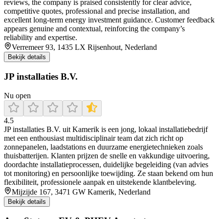
reviews, the company is praised consistently for clear advice,
competitive quotes, professional and precise installation, and
excellent long‑term energy investment guidance. Customer feedback
appears genuine and contextual, reinforcing the company’s
reliability and expertise.
Verremeer 93, 1435 LX Rijsenhout, Nederland
Bekijk details
JP installaties B.V.
Nu open
4.5
JP installaties B.V. uit Kamerik is een jong, lokaal installatiebedrijf
met een enthousiast multidisciplinair team dat zich richt op
zonnepanelen, laadstations en duurzame energietechnieken zoals
thuisbatterijen. Klanten prijzen de snelle en vakkundige uitvoering,
doordachte installatieprocessen, duidelijke begeleiding (van advies
tot monitoring) en persoonlijke toewijding. Ze staan bekend om hun
flexibiliteit, professionele aanpak en uitstekende klantbeleving.
Mijzijde 167, 3471 GW Kamerik, Nederland
Bekijk details