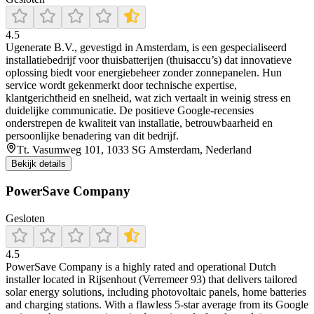
4.5
Ugenerate B.V., gevestigd in Amsterdam, is een gespecialiseerd
installatiebedrijf voor thuisbatterijen (thuisaccu’s) dat innovatieve
oplossing biedt voor energiebeheer zonder zonnepanelen. Hun
service wordt gekenmerkt door technische expertise,
klantgerichtheid en snelheid, wat zich vertaalt in weinig stress en
duidelijke communicatie. De positieve Google-recensies
onderstrepen de kwaliteit van installatie, betrouwbaarheid en
persoonlijke benadering van dit bedrijf.
Tt. Vasumweg 101, 1033 SG Amsterdam, Nederland
Bekijk details
PowerSave Company
Gesloten
4.5
PowerSave Company is a highly rated and operational Dutch
installer located in Rijsenhout (Verremeer 93) that delivers tailored
solar energy solutions, including photovoltaic panels, home batteries
and charging stations. With a flawless 5‑star average from its Google