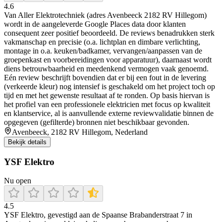
4.6
Van Aller Elektrotechniek (adres Avenbeeck 2182 RV Hillegom)
wordt in de aangeleverde Google Places data door klanten
consequent zeer positief beoordeeld. De reviews benadrukken sterk
vakmanschap en precisie (o.a. lichtplan en dimbare verlichting,
montage in o.a. keuken/badkamer, vervangen/aanpassen van de
groepenkast en voorbereidingen voor apparatuur), daarnaast wordt
diens betrouwbaarheid en meedenkend vermogen vaak genoemd.
Eén review beschrijft bovendien dat er bij een fout in de levering
(verkeerde kleur) nog intensief is geschakeld om het project toch op
tijd en met het gewenste resultaat af te ronden. Op basis hiervan is
het profiel van een professionele elektricien met focus op kwaliteit
en klantservice, al is aanvullende externe reviewvalidatie binnen de
opgegeven (gefilterde) bronnen niet beschikbaar gevonden.
Avenbeeck, 2182 RV Hillegom, Nederland
Bekijk details
YSF Elektro
Nu open
4.5
YSF Elektro, gevestigd aan de Spaanse Brabanderstraat 7 in