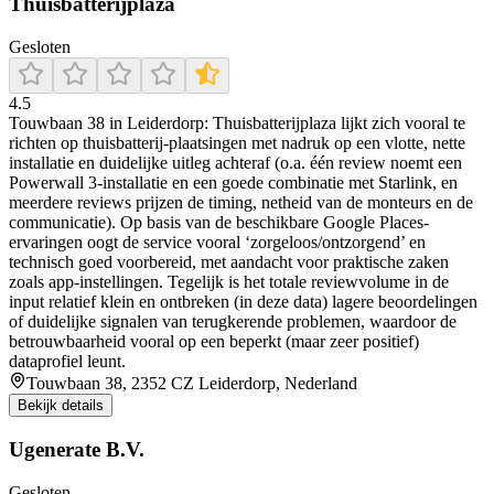
Thuisbatterijplaza
Gesloten
4.5
Touwbaan 38 in Leiderdorp: Thuisbatterijplaza lijkt zich vooral te
richten op thuisbatterij-plaatsingen met nadruk op een vlotte, nette
installatie en duidelijke uitleg achteraf (o.a. één review noemt een
Powerwall 3-installatie en een goede combinatie met Starlink, en
meerdere reviews prijzen de timing, netheid van de monteurs en de
communicatie). Op basis van de beschikbare Google Places-
ervaringen oogt de service vooral ‘zorgeloos/ontzorgend’ en
technisch goed voorbereid, met aandacht voor praktische zaken
zoals app-instellingen. Tegelijk is het totale reviewvolume in de
input relatief klein en ontbreken (in deze data) lagere beoordelingen
of duidelijke signalen van terugkerende problemen, waardoor de
betrouwbaarheid vooral op een beperkt (maar zeer positief)
dataprofiel leunt.
Touwbaan 38, 2352 CZ Leiderdorp, Nederland
Bekijk details
Ugenerate B.V.
Gesloten