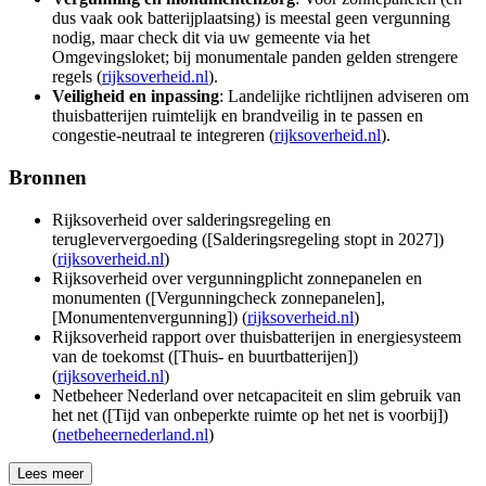
dus vaak ook batterijplaatsing) is meestal geen vergunning
nodig, maar check dit via uw gemeente via het
Omgevingsloket; bij monumentale panden gelden strengere
regels (
rijksoverheid.nl
).
Veiligheid en inpassing
: Landelijke richtlijnen adviseren om
thuisbatterijen ruimtelijk en brandveilig in te passen en
congestie-neutraal te integreren (
rijksoverheid.nl
).
Bronnen
Rijksoverheid over salderingsregeling en
terugleververgoeding ([Salderingsregeling stopt in 2027])
(
rijksoverheid.nl
)
Rijksoverheid over vergunningplicht zonnepanelen en
monumenten ([Vergunningcheck zonnepanelen],
[Monumentenvergunning]) (
rijksoverheid.nl
)
Rijksoverheid rapport over thuisbatterijen in energiesysteem
van de toekomst ([Thuis- en buurtbatterijen])
(
rijksoverheid.nl
)
Netbeheer Nederland over netcapaciteit en slim gebruik van
het net ([Tijd van onbeperkte ruimte op het net is voorbij])
(
netbeheernederland.nl
)
Lees meer