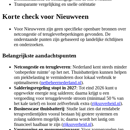
Transparante vergelijking en snelle oriëntatie
Korte check voor
Nieuwveen
Voor Nieuwveen zijn geen specifieke openbare bronnen over
netcongestie of terugleverbeperkingen gevonden. De
onderstaande punten zijn gebaseerd op landelijke richtlijnen
en onderzoeken.
Belangrijkste aandachtspunten
Netcongestie en terugleveren
: Nederland kent steeds minder
‘onbeperkte ruimte’ op het net. Thuisbatterijen kunnen helpen
om piekbelasting te verminderen door lokaal verbruik te
optimaliseren (
netbeheernederland.nl
).
Salderingsregeling stopt in 2027
: Tot eind 2026 kunt u
opgewekte energie nog salderen; daarna krijgt u een
vergoeding voor teruggeleverde stroom (minimaal 50 % van
het kale tarief) en loont zelfverbruik extra (
rijksoverheid.nl
).
Businesscase thuisbatterij
: Studie laat zien dat rendabele
terugverdientijden vooral bestaan bij grotere systemen en
zolang salderen mogelijk is; daarna wordt het lastig om
financieel haalbaar te zijn (
rijksoverheid.nl
).
Vergunning en monumentenzorg
: Voor zonnepanelen (en