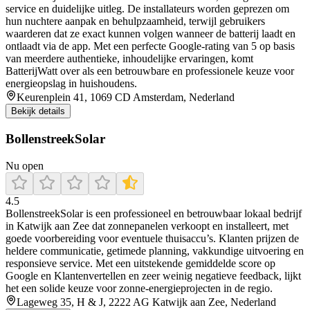
service en duidelijke uitleg. De installateurs worden geprezen om
hun nuchtere aanpak en behulpzaamheid, terwijl gebruikers
waarderen dat ze exact kunnen volgen wanneer de batterij laadt en
ontlaadt via de app. Met een perfecte Google-rating van 5 op basis
van meerdere authentieke, inhoudelijke ervaringen, komt
BatterijWatt over als een betrouwbare en professionele keuze voor
energieopslag in huishoudens.
Keurenplein 41, 1069 CD Amsterdam, Nederland
Bekijk details
BollenstreekSolar
Nu open
4.5
BollenstreekSolar is een professioneel en betrouwbaar lokaal bedrijf
in Katwijk aan Zee dat zonnepanelen verkoopt en installeert, met
goede voorbereiding voor eventuele thuisaccu’s. Klanten prijzen de
heldere communicatie, getimede planning, vakkundige uitvoering en
responsieve service. Met een uitstekende gemiddelde score op
Google en Klantenvertellen en zeer weinig negatieve feedback, lijkt
het een solide keuze voor zonne-energieprojecten in de regio.
Lageweg 35, H & J, 2222 AG Katwijk aan Zee, Nederland