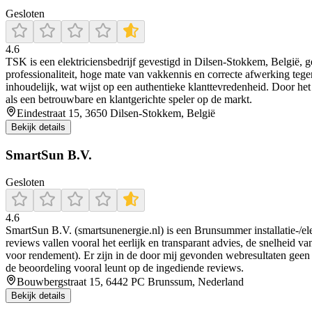
Gesloten
4.6
TSK is een elektriciensbedrijf gevestigd in Dilsen-Stokkem, België, ge
professionaliteit, hoge mate van vakkennis en correcte afwerking tegen
inhoudelijk, wat wijst op een authentieke klanttevredenheid. Door het
als een betrouwbare en klantgerichte speler op de markt.
Eindestraat 15, 3650 Dilsen-Stokkem, België
Bekijk details
SmartSun B.V.
Gesloten
4.6
SmartSun B.V. (smartsunenergie.nl) is een Brunsummer installatie-/ele
reviews vallen vooral het eerlijk en transparant advies, de snelheid v
voor rendement). Er zijn in de door mij gevonden webresultaten geen
de beoordeling vooral leunt op de ingediende reviews.
Bouwbergstraat 15, 6442 PC Brunssum, Nederland
Bekijk details