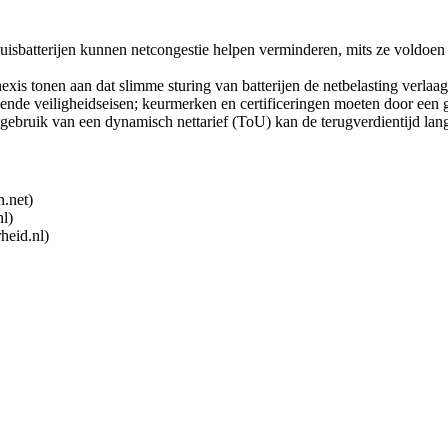
huisbatterijen kunnen netcongestie helpen verminderen, mits ze voldoen
Enexis tonen aan dat slimme sturing van batterijen de netbelasting verlaa
ende veiligheidseisen; keurmerken en certificeringen moeten door een g
j gebruik van een dynamisch nettarief (ToU) kan de terugverdientijd lang
n.net)
l)
heid.nl)