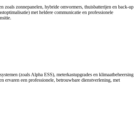
men zoals zonnepanelen, hybride omvormers, thuisbatterijen en back-up
stoptimalisatie) met heldere communicatie en professionele
sitie.
terij‑systemen (zoals Alpha ESS), meterkastupgrades en klimaatbeheersing
en ervaren een professionele, betrouwbare dienstverlening, met