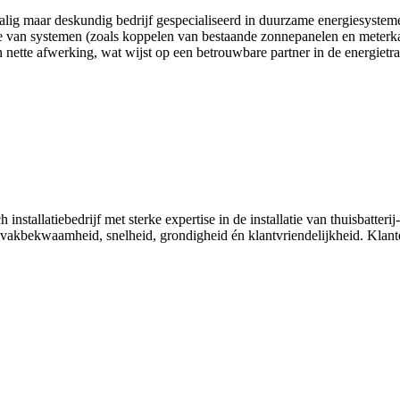
halig maar deskundig bedrijf gespecialiseerd in duurzame energiesyste
tie van systemen (zoals koppelen van bestaande zonnepanelen en meterka
nette afwerking, wat wijst op een betrouwbare partner in de energietran
h installatiebedrijf met sterke expertise in de installatie van thuisbat
 vakbekwaamheid, snelheid, grondigheid én klantvriendelijkheid. Klant