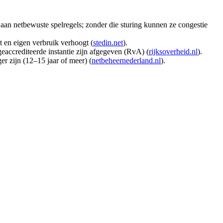
 aan netbewuste spelregels; zonder die sturing kunnen ze congestie
gt en eigen verbruik verhoogt (
stedin.net
).
eaccrediteerde instantie zijn afgegeven (RvA) (
rijksoverheid.nl
).
er zijn (12–15 jaar of meer) (
netbeheernederland.nl
).