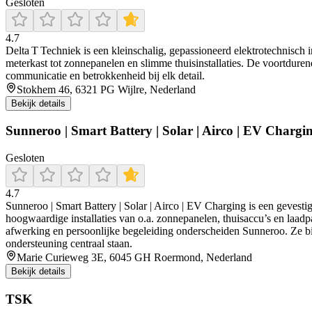
Gesloten
4.7
Delta T Techniek is een kleinschalig, gepassioneerd elektrotechnisch i
meterkast tot zonnepanelen en slimme thuisinstallaties. De voortduren
communicatie en betrokkenheid bij elk detail.
Stokhem 46, 6321 PG Wijlre, Nederland
Bekijk details
Sunneroo | Smart Battery | Solar | Airco | EV Chargi
Gesloten
4.7
Sunneroo | Smart Battery | Solar | Airco | EV Charging is een gevestig
hoogwaardige installaties van o.a. zonnepanelen, thuisaccu’s en laad
afwerking en persoonlijke begeleiding onderscheiden Sunneroo. Ze bie
ondersteuning centraal staan.
Marie Curieweg 3E, 6045 GH Roermond, Nederland
Bekijk details
TSK