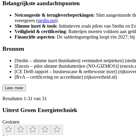
Belangrijkste aandachtspunten
Netcongestie & terugleverbeperkingen
: Slim aangestuurde t
verergeren (
stedin.net
).
Slimme inzet & tools
: Initiatieven zoals pilots van Stedin en 
Veiligheid & certificering
: Batterijen moeten voldoen aan geld
Financiële aspecten
: De salderingsregeling loopt t/m 2027; bi
Bronnen
[Stedin – slimme inzet thuisbatterij vermindert netpieken] (stedi
[Enexis – pilot slimme thuisbatterijen (NO‑GIZMOS)] (enexis.n
[CE Delft rapport – businesscase & netbewuste inzet] (rijksover
[RvA – certificering en accreditatie] (rijksoverheid.nl)
Lees meer
Resultaten
1
-
31
van
31
Uiterst Groen Energietechniek
Gesloten