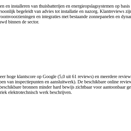
eren en installeren van thuisbatterijen en energieopslagsystemen op basi
soonlijk begeleidt van advies tot installatie en nazorg. Klantreviews 
roomvoorzieningen en integraties met bestaande zonnepanelen en dynam
uwd binnen de sector.
er hoge klantscore op Google (5,0 uit 61 reviews) en meerdere reviews 
en van inspectiepunten en aansluitwerk). De beschikbare online review
 beschikbare bronnen minder hard bewijs zichtbaar voor aantoonbaar gesp
riek elektrotechnisch werk beschrijven.