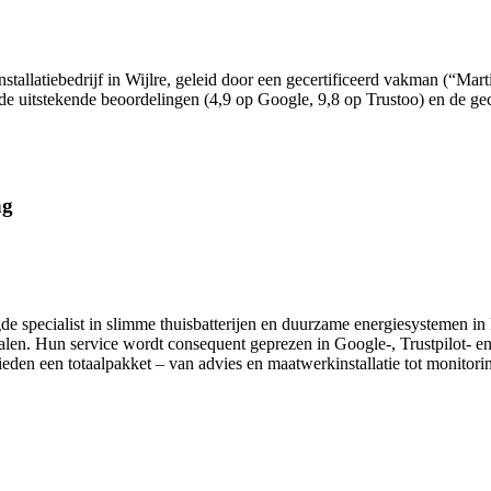
nstallatiebedrijf in Wijlre, geleid door een gecertificeerd vakman (“Mar
de uitstekende beoordelingen (4,9 op Google, 9,8 op Trustoo) en de gec
ng
de specialist in slimme thuisbatterijen en duurzame energiesystemen in 
palen. Hun service wordt consequent geprezen in Google‑, Trustpilot‑ 
den een totaalpakket – van advies en maatwerkinstallatie tot monitori