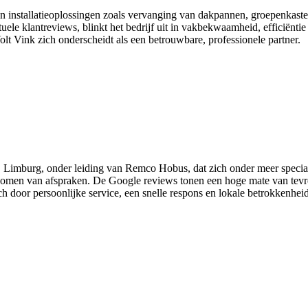
 en installatieoplossingen zoals vervanging van dakpannen, groepenkas
uele klantreviews, blinkt het bedrijf uit in vakbekwaamheid, efficiënti
lt Vink zich onderscheidt als een betrouwbare, professionele partner.
oy, Limburg, onder leiding van Remco Hobus, dat zich onder meer special
komen van afspraken. De Google reviews tonen een hoge mate van tevre
zich door persoonlijke service, een snelle respons en lokale betrokkenhe