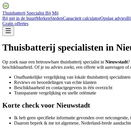
Thuisbatterij Specialist Bij Mij
Bij mij in de buurt
Merken
Steden
Capaciteit calculator
Opslag advies
Bl
Gratis offertes
Thuisbatterij specialisten in
Nie
Op zoek naar een betrouwbare thuisbatterij specialist in
Nieuwstadt
?
beschikbaarheid. Of je nu advies zoekt, een offerte wilt aanvragen of ee
Onafhankelijke vergelijking van lokale thuisbatterij specialisten
Reviews en beoordelingen van echte klanten
Beschikbaarheid en contactgegevens in één overzicht
Transparante vergelijking en snelle oriëntatie
Korte check voor
Nieuwstadt
Ik heb geen specifieke informatie gevonden over netcongestie, 
Daarom beperk ik me tot algemene, Nederland-brede aandachtsp