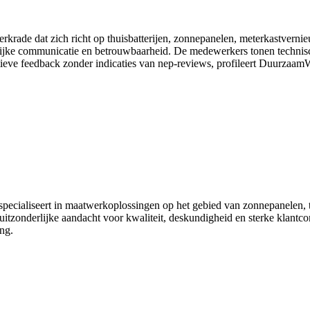
erkrade dat zich richt op thuisbatterijen, zonnepanelen, meterkastver
delijke communicatie en betrouwbaarheid. De medewerkers tonen technisch
ieve feedback zonder indicaties van nep-reviews, profileert DuurzaamWi
 specialiseert in maatwerkoplossingen op het gebied van zonnepanelen, t
itzonderlijke aandacht voor kwaliteit, deskundigheid en sterke klantco
ng.