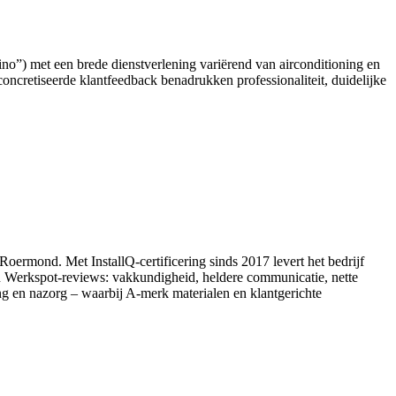
tino”) met een brede dienstverlening variërend van airconditioning en
oncretiseerde klantfeedback benadrukken professionaliteit, duidelijke
Roermond. Met InstallQ‑certificering sinds 2017 levert het bedrijf
en Werkspot‑reviews: vakkundigheid, heldere communicatie, nette
ng en nazorg – waarbij A‑merk materialen en klantgerichte