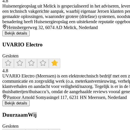
4.8
Huisenergieopslag uit Melick is gespecialiseerd in het adviseren, lev
een technisch vakgerichte aanpak, waarbij eigenaar Jeroen klanten per
gemaakte oplossingen, waaronder grotere (driefase) systemen, noodst
benadering heeft Huisenergieopslag een uitstekende reputatie opgebo
Heinsbergerweg 32, 6074 AD Melick, Nederland
Bekijk details
UVARIO Electro
Gesloten
4.8
UVARIO Electro (Meerssen) is een elektrotechnisch bedrijf met een ze
communicatie en zorgvuldig werk (o.a. meterkastvernieuwing, verhelp
klantverhalen en aandacht voor veiligheid/nazorg. Tegelijk is er in de
thuisbatterijen/thuisaccu’s, omdat de aangehaalde reviews vooral gene
Pastoor Arnold Somyasingel 117, 6231 HN Meerssen, Nederland
Bekijk details
DuurzaamWij
Gesloten