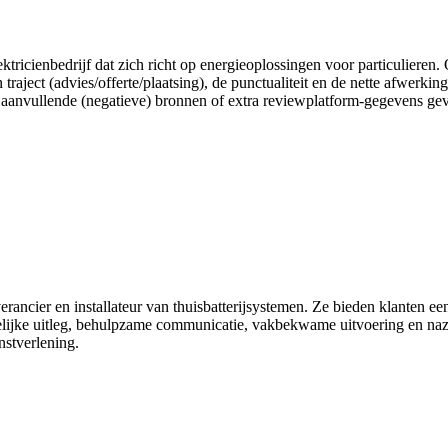
ktricienbedrijf dat zich richt op energieoplossingen voor particulieren
an traject (advies/offerte/plaatsing), de punctualiteit en de nette afwer
 aanvullende (negatieve) bronnen of extra reviewplatform-gegevens ge
verancier en installateur van thuisbatterijsystemen. Ze bieden klanten ee
idelijke uitleg, behulpzame communicatie, vakbekwame uitvoering en na
nstverlening.