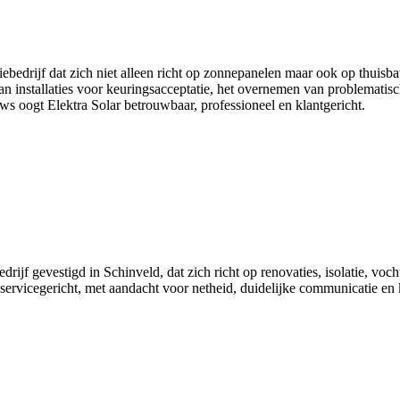
latiebedrijf dat zich niet alleen richt op zonnepanelen maar ook op thuis
an installaties voor keuringsacceptatie, het overnemen van problematis
ews oogt Elektra Solar betrouwbaar, professioneel en klantgericht.
edrijf gevestigd in Schinveld, dat zich richt op renovaties, isolatie, vo
ervicegericht, met aandacht voor netheid, duidelijke communicatie en