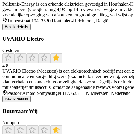
Polleunis‑Energy is een erkende elektricien gevestigd in Houthalen‑Hel
gewaardeerd (Google‑rating 4,9/5 op 14 reviews) vanwege zijn vakkenni
vriendelijke opvolging van afspraken en grondige uitleg, wat wijst o
Tulpenstraat 194, 3530 Houthalen-Helchteren, België
Bekijk details
UVARIO Electro
Gesloten
4.8
UVARIO Electro (Meerssen) is een elektrotechnisch bedrijf met een ze
communicatie en zorgvuldig werk (o.a. meterkastvernieuwing, verhelp
klantverhalen en aandacht voor veiligheid/nazorg. Tegelijk is er in de
thuisbatterijen/thuisaccu’s, omdat de aangehaalde reviews vooral gene
Pastoor Arnold Somyasingel 117, 6231 HN Meerssen, Nederland
Bekijk details
DuurzaamWij
Nu open