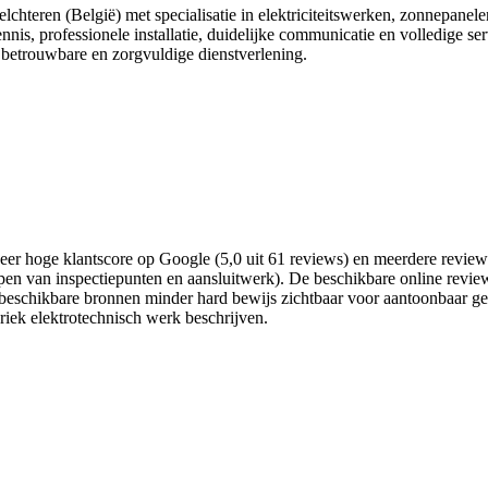
chteren (België) met specialisatie in elektriciteitswerken, zonnepanelen
s, professionele installatie, duidelijke communicatie en volledige ser
p betrouwbare en zorgvuldige dienstverlening.
er hoge klantscore op Google (5,0 uit 61 reviews) en meerdere reviews 
en van inspectiepunten en aansluitwerk). De beschikbare online review
 beschikbare bronnen minder hard bewijs zichtbaar voor aantoonbaar gesp
riek elektrotechnisch werk beschrijven.