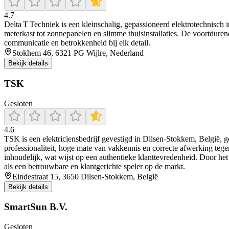
4.7
Delta T Techniek is een kleinschalig, gepassioneerd elektrotechnisch i
meterkast tot zonnepanelen en slimme thuisinstallaties. De voortduren
communicatie en betrokkenheid bij elk detail.
Stokhem 46, 6321 PG Wijlre, Nederland
Bekijk details
TSK
Gesloten
4.6
TSK is een elektriciensbedrijf gevestigd in Dilsen-Stokkem, België, ge
professionaliteit, hoge mate van vakkennis en correcte afwerking tegen
inhoudelijk, wat wijst op een authentieke klanttevredenheid. Door het
als een betrouwbare en klantgerichte speler op de markt.
Eindestraat 15, 3650 Dilsen-Stokkem, België
Bekijk details
SmartSun B.V.
Gesloten