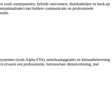
men zoals zonnepanelen, hybride omvormers, thuisbatterijen en back-up
stoptimalisatie) met heldere communicatie en professionele
sitie.
terij‑systemen (zoals Alpha ESS), meterkastupgrades en klimaatbeheersing
en ervaren een professionele, betrouwbare dienstverlening, met