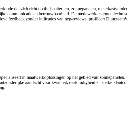
erkrade dat zich richt op thuisbatterijen, zonnepanelen, meterkastver
delijke communicatie en betrouwbaarheid. De medewerkers tonen technisch
ieve feedback zonder indicaties van nep-reviews, profileert DuurzaamWi
 specialiseert in maatwerkoplossingen op het gebied van zonnepanelen, t
itzonderlijke aandacht voor kwaliteit, deskundigheid en sterke klantco
ng.