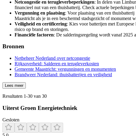
Netcongestie en terugleverbeperkingen
: In delen van Limbur
financieel nut van een thuisbatterij. Check actuele beperkingen b
Vergunning en plaatsing
: Voor plaatsing van een thuisbatteri
Maastricht als je in een beschermd stadsgezicht of monument w
Veiligheid en certificering
: Kies voor batterijen met Europese k
risico op brand en storingen.
Financiële factoren
: De salderingsregeling wordt vanaf 2025 a
Bronnen
Netbeheer Nederland over netcongestie
Rijksoverheid: Salderen en terugleverkosten
Gemeente Maastricht: vergunningen en monumenten
Brandweer Nederland: thuisbatterijen en veiligheid
Lees meer
Resultaten
1
-
30
van
30
Uiterst Groen Energietechniek
Gesloten
5.0