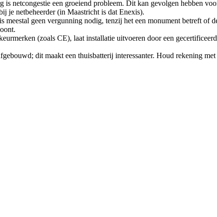
g is netcongestie een groeiend probleem. Dit kan gevolgen hebben voor
ij je netbeheerder (in Maastricht is dat Enexis).
j is meestal geen vergunning nodig, tenzij het een monument betreft of de
oont.
eurmerken (zoals CE), laat installatie uitvoeren door een gecertificeerd i
fgebouwd; dit maakt een thuisbatterij interessanter. Houd rekening met