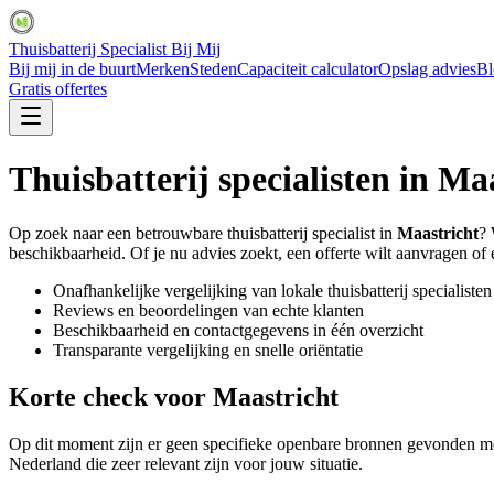
Thuisbatterij Specialist Bij Mij
Bij mij in de buurt
Merken
Steden
Capaciteit calculator
Opslag advies
Bl
Gratis offertes
Thuisbatterij specialisten in
Maa
Op zoek naar een betrouwbare thuisbatterij specialist in
Maastricht
? 
beschikbaarheid. Of je nu advies zoekt, een offerte wilt aanvragen of ee
Onafhankelijke vergelijking van lokale thuisbatterij specialisten
Reviews en beoordelingen van echte klanten
Beschikbaarheid en contactgegevens in één overzicht
Transparante vergelijking en snelle oriëntatie
Korte check voor
Maastricht
Op dit moment zijn er geen specifieke openbare bronnen gevonden met 
Nederland die zeer relevant zijn voor jouw situatie.