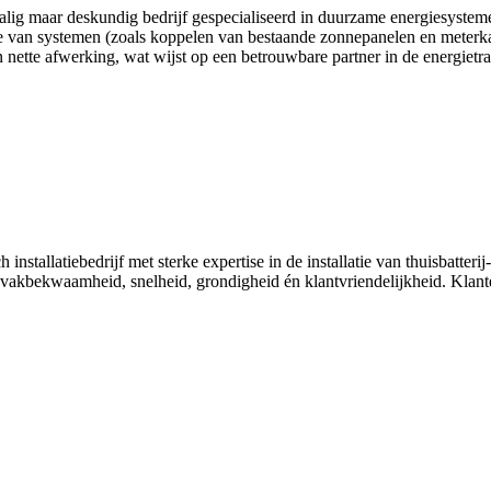
halig maar deskundig bedrijf gespecialiseerd in duurzame energiesyste
tie van systemen (zoals koppelen van bestaande zonnepanelen en meterka
nette afwerking, wat wijst op een betrouwbare partner in de energietran
h installatiebedrijf met sterke expertise in de installatie van thuisbat
 vakbekwaamheid, snelheid, grondigheid én klantvriendelijkheid. Klant