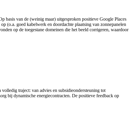
. Op basis van de (weinig maar) uitgesproken positieve Google Places
king op (o.a. goed kabelwerk en doordachte plaatsing van zonnepanelen
vonden op de toegestane domeinen die het beeld corrigeren, waardoor
n volledig traject: van advies en subsidieondersteuning tot
zorg bij dynamische energiecontracten. De positieve feedback op