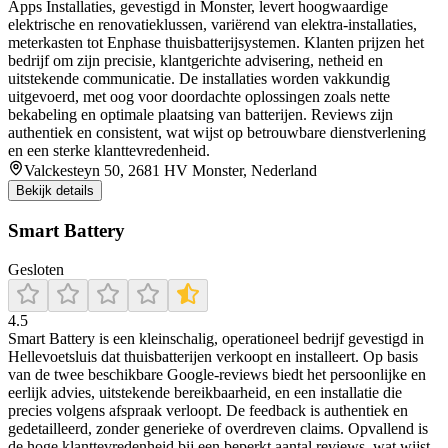
Apps Installaties, gevestigd in Monster, levert hoogwaardige
elektrische en renovatieklussen, variërend van elektra-installaties,
meterkasten tot Enphase thuisbatterijsystemen. Klanten prijzen het
bedrijf om zijn precisie, klantgerichte advisering, netheid en
uitstekende communicatie. De installaties worden vakkundig
uitgevoerd, met oog voor doordachte oplossingen zoals nette
bekabeling en optimale plaatsing van batterijen. Reviews zijn
authentiek en consistent, wat wijst op betrouwbare dienstverlening
en een sterke klanttevredenheid.
Valckesteyn 50, 2681 HV Monster, Nederland
Bekijk details
Smart Battery
Gesloten
4.5
Smart Battery is een kleinschalig, operationeel bedrijf gevestigd in
Hellevoetsluis dat thuisbatterijen verkoopt en installeert. Op basis
van de twee beschikbare Google-reviews biedt het persoonlijke en
eerlijk advies, uitstekende bereikbaar­heid, en een installatie die
precies volgens afspraak verloopt. De feedback is authentiek en
gedetailleerd, zonder generieke of overdreven claims. Opvallend is
de hoge klanttevredenheid bij een beperkt aantal reviews, wat wijst