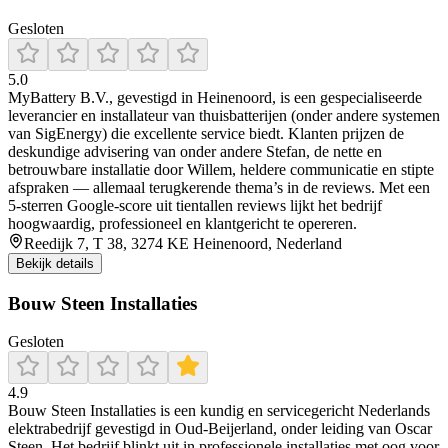
Gesloten
5.0
MyBattery B.V., gevestigd in Heinenoord, is een gespecialiseerde
leverancier en installateur van thuisbatterijen (onder andere systemen
van SigEnergy) die excellente service biedt. Klanten prijzen de
deskundige advisering van onder andere Stefan, de nette en
betrouwbare installatie door Willem, heldere communicatie en stipte
afspraken — allemaal terugkerende thema’s in de reviews. Met een
5‑sterren Google‑score uit tientallen reviews lijkt het bedrijf
hoogwaardig, professioneel en klantgericht te opereren.
Reedijk 7, T 38, 3274 KE Heinenoord, Nederland
Bekijk details
Bouw Steen Installaties
Gesloten
4.9
Bouw Steen Installaties is een kundig en servicegericht Nederlands
elektrabedrijf gevestigd in Oud-Beijerland, onder leiding van Oscar
Steen. Het bedrijf blinkt uit in professionele installaties met oog voor