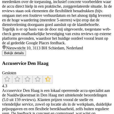
meedenken over de toepassing, inclusief concrete voorbeelden waar
de accu direct hielp in een praktische, zorggerelateerde situatie. In de
reviews staan ook elementen die flexibiliteit benadrukken (bijv.
omgaan met een foutieve verhuurdatum en het alsnog tijdig leveren)
en de hoge waardering (meerdere 5-sterren) wijst erop dat de
dienstverlening doorgaans goed aansluit op de klantbehoefte.
Tegelijk is er op basis van de door mij uitgevoerde, toegestane web-
check geen onafhankelijke bevestiging van extra reviews op externe
platforms gevonden, waardoor het huidige oordeel vooral leunt op
de al gedeelde Google Places feedback.
Nieuwsticht 10, 3113 BH Schiedam, Nederland
Bekijk details
Accuservice Den Haag
Gesloten
4.3
Accuservice Den Haag is een lokaal opererende accu‑specialist aan
de Naaldwijksestraat in Den Haag met uitstekende beoordelingen
(5.0 uit 159 reviews). Klanten prijzen vooral de snelle en
vriendelijke service, zowel op locatie als in de werkplaats, duidelijke
prijsopgaven en een flexibele bereikbaarheid, zelfs buiten reguliere
uren. De feedback is concreet en contextueel, wat wijst op