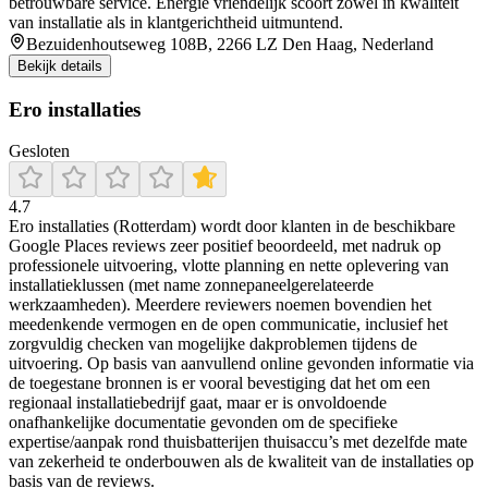
betrouwbare service. Energie vriendelijk scoort zowel in kwaliteit
van installatie als in klantgerichtheid uitmuntend.
Bezuidenhoutseweg 108B, 2266 LZ Den Haag, Nederland
Bekijk details
Ero installaties
Gesloten
4.7
Ero installaties (Rotterdam) wordt door klanten in de beschikbare
Google Places reviews zeer positief beoordeeld, met nadruk op
professionele uitvoering, vlotte planning en nette oplevering van
installatieklussen (met name zonnepaneelgerelateerde
werkzaamheden). Meerdere reviewers noemen bovendien het
meedenkende vermogen en de open communicatie, inclusief het
zorgvuldig checken van mogelijke dakproblemen tijdens de
uitvoering. Op basis van aanvullend online gevonden informatie via
de toegestane bronnen is er vooral bevestiging dat het om een
regionaal installatiebedrijf gaat, maar er is onvoldoende
onafhankelijke documentatie gevonden om de specifieke
expertise/aanpak rond thuisbatterijen thuisaccu’s met dezelfde mate
van zekerheid te onderbouwen als de kwaliteit van de installaties op
basis van de reviews.