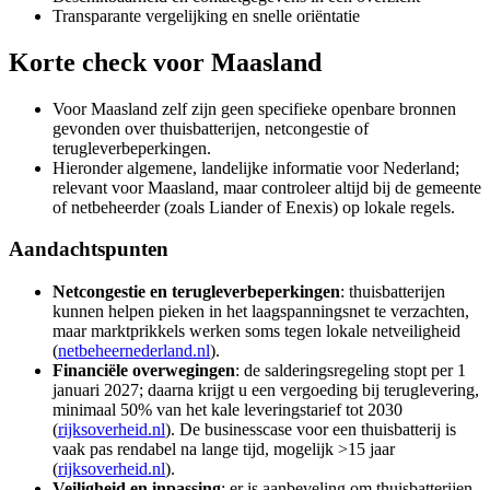
Transparante vergelijking en snelle oriëntatie
Korte check voor
Maasland
Voor Maasland zelf zijn geen specifieke openbare bronnen
gevonden over thuisbatterijen, netcongestie of
terugleverbeperkingen.
Hieronder algemene, landelijke informatie voor Nederland;
relevant voor Maasland, maar controleer altijd bij de gemeente
of netbeheerder (zoals Liander of Enexis) op lokale regels.
Aandachtspunten
Netcongestie en terugleverbeperkingen
: thuisbatterijen
kunnen helpen pieken in het laagspanningsnet te verzachten,
maar marktprikkels werken soms tegen lokale netveiligheid
(
netbeheernederland.nl
).
Financiële overwegingen
: de salderingsregeling stopt per 1
januari 2027; daarna krijgt u een vergoeding bij teruglevering,
minimaal 50% van het kale leveringstarief tot 2030
(
rijksoverheid.nl
). De businesscase voor een thuisbatterij is
vaak pas rendabel na lange tijd, mogelijk >15 jaar
(
rijksoverheid.nl
).
Veiligheid en inpassing
: er is aanbeveling om thuisbatterijen