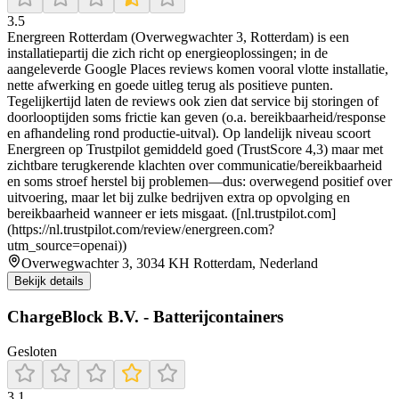
3.5
Energreen Rotterdam (Overwegwachter 3, Rotterdam) is een
installatiepartij die zich richt op energieoplossingen; in de
aangeleverde Google Places reviews komen vooral vlotte installatie,
nette afwerking en goede uitleg terug als positieve punten.
Tegelijkertijd laten de reviews ook zien dat service bij storingen of
doorlooptijden soms frictie kan geven (o.a. bereikbaarheid/response
en afhandeling rond productie-uitval). Op landelijk niveau scoort
Energreen op Trustpilot gemiddeld goed (TrustScore 4,3) maar met
zichtbare terugkerende klachten over communicatie/bereikbaarheid
en soms stroef herstel bij problemen—dus: overwegend positief over
uitvoering, maar let bij zulke bedrijven extra op opvolging en
bereikbaarheid wanneer er iets misgaat. ([nl.trustpilot.com]
(https://nl.trustpilot.com/review/energreen.com?
utm_source=openai))
Overwegwachter 3, 3034 KH Rotterdam, Nederland
Bekijk details
ChargeBlock B.V. - Batterijcontainers
Gesloten
3.1