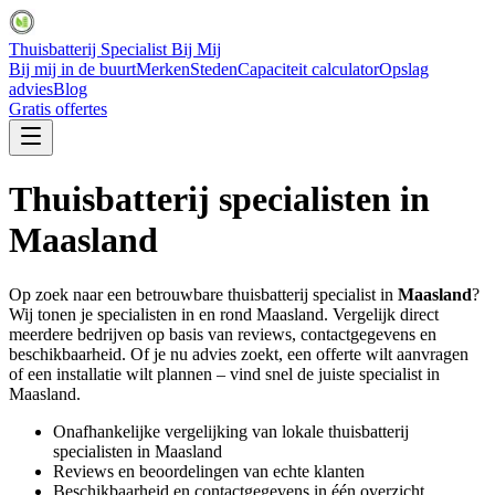
Thuisbatterij Specialist Bij Mij
Bij mij in de buurt
Merken
Steden
Capaciteit calculator
Opslag
advies
Blog
Gratis offertes
Thuisbatterij specialisten in
Maasland
Op zoek naar een betrouwbare thuisbatterij specialist in
Maasland
?
Wij tonen je specialisten in en rond
Maasland
. Vergelijk direct
meerdere bedrijven op basis van reviews, contactgegevens en
beschikbaarheid. Of je nu advies zoekt, een offerte wilt aanvragen
of een installatie wilt plannen – vind snel de juiste specialist in
Maasland
.
Onafhankelijke vergelijking van lokale thuisbatterij
specialisten in
Maasland
Reviews en beoordelingen van echte klanten
Beschikbaarheid en contactgegevens in één overzicht