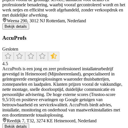
professionele benadering, waarbij vooraf gecontroleerd wordt en het
werk netjes en efficiënt wordt afgehandeld, zonder verkoopdruk en
met duidelijke afwerking.
Weena 290, 3012 NJ Rotterdam, Nederland
Bekijk details
AccuProfs
Gesloten
4.5
AccuProfs is een jong en zeer professioneel installateurbedrijf
gevestigd in Heinenoord (Mijnsheerenland), gespecialiseerd in
geïntegreerde energieoplossingen waaronder thuisbatterijen,
zonnepanelen en laadpalen. Klanten prijzen vooral de vakkundige,
nette montage, snelle doorlooptijd, duidelijke communicatie en
persoonlijke advisering. De hoge externe scores (Trustoo‑score
9,5/10) en positieve ervaringen op Google getuigen van
betrouwbaarheid en servicekwaliteit. AccuProfs biedt advies,
installatie, monitoring en onderhoud van maatwerkinstallaties met
een doortimmerde totaaloplossing.
Reedijk 7, T32, 3274 KE Heinenoord, Nederland
Bekijk details