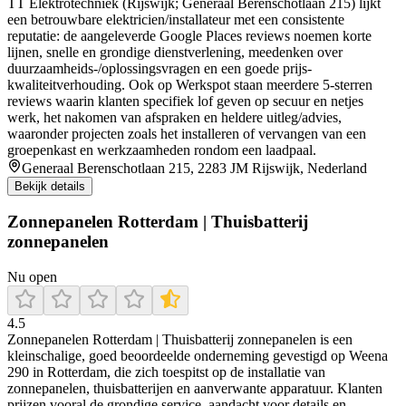
TT Elektrotechniek (Rijswijk; Generaal Berenschotlaan 215) lijkt
een betrouwbare elektricien/installateur met een consistente
reputatie: de aangeleverde Google Places reviews noemen korte
lijnen, snelle en grondige dienstverlening, meedenken over
duurzaamheids-/oplossingsvragen en een goede prijs-
kwaliteitverhouding. Ook op Werkspot staan meerdere 5-sterren
reviews waarin klanten specifiek lof geven op secuur en netjes
werk, het nakomen van afspraken en heldere uitleg/advies,
waaronder projecten zoals het installeren of vervangen van een
groepenkast en werkzaamheden rondom een laadpaal.
Generaal Berenschotlaan 215, 2283 JM Rijswijk, Nederland
Bekijk details
Zonnepanelen Rotterdam | Thuisbatterij
zonnepanelen
Nu open
4.5
Zonnepanelen Rotterdam | Thuisbatterij zonnepanelen is een
kleinschalige, goed beoordeelde onderneming gevestigd op Weena
290 in Rotterdam, die zich toespitst op de installatie van
zonnepanelen, thuisbatterijen en aanverwante apparatuur. Klanten
prijzen vooral de grondige service, aandacht voor details en