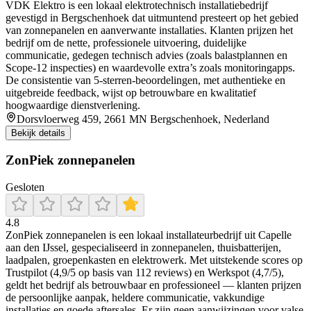
VDK Elektro is een lokaal elektrotechnisch installatiebedrijf
gevestigd in Bergschenhoek dat uitmuntend presteert op het gebied
van zonnepanelen en aanverwante installaties. Klanten prijzen het
bedrijf om de nette, professionele uitvoering, duidelijke
communicatie, gedegen technisch advies (zoals balastplannen en
Scope‑12 inspecties) en waardevolle extra’s zoals monitoringapps.
De consistentie van 5-sterren‑beoordelingen, met authentieke en
uitgebreide feedback, wijst op betrouwbare en kwalitatief
hoogwaardige dienstverlening.
Dorsvloerweg 459, 2661 MN Bergschenhoek, Nederland
Bekijk details
ZonPiek zonnepanelen
Gesloten
4.8
ZonPiek zonnepanelen is een lokaal installateurbedrijf uit Capelle
aan den IJssel, gespecialiseerd in zonnepanelen, thuisbatterijen,
laadpalen, groepenkasten en elektrowerk. Met uitstekende scores op
Trustpilot (4,9/5 op basis van 112 reviews) en Werkspot (4,7/5),
geldt het bedrijf als betrouwbaar en professioneel — klanten prijzen
de persoonlijke aanpak, heldere communicatie, vakkundige
installaties en goede aftersales. Er zijn geen aanwijzingen voor valse