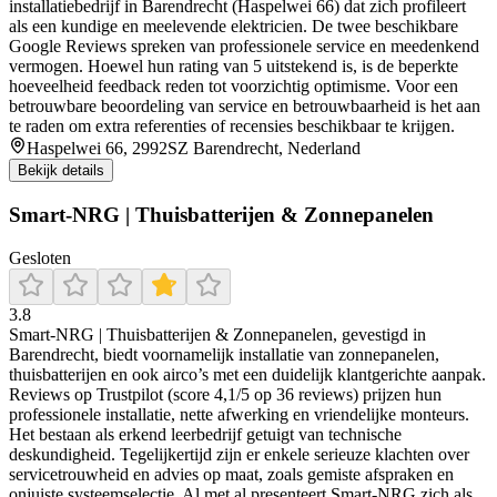
installatiebedrijf in Barendrecht (Haspelwei 66) dat zich profileert
als een kundige en meelevende elektricien. De twee beschikbare
Google Reviews spreken van professionele service en meedenkend
vermogen. Hoewel hun rating van 5 uitstekend is, is de beperkte
hoeveelheid feedback reden tot voorzichtig optimisme. Voor een
betrouwbare beoordeling van service en betrouwbaarheid is het aan
te raden om extra referenties of recensies beschikbaar te krijgen.
Haspelwei 66, 2992SZ Barendrecht, Nederland
Bekijk details
Smart-NRG | Thuisbatterijen & Zonnepanelen
Gesloten
3.8
Smart‑NRG | Thuisbatterijen & Zonnepanelen, gevestigd in
Barendrecht, biedt voornamelijk installatie van zonnepanelen,
thuisbatterijen en ook airco’s met een duidelijk klantgerichte aanpak.
Reviews op Trustpilot (score 4,1/5 op 36 reviews) prijzen hun
professionele installatie, nette afwerking en vriendelijke monteurs.
Het bestaan als erkend leerbedrijf getuigt van technische
deskundigheid. Tegelijkertijd zijn er enkele serieuze klachten over
servicetrouwheid en advies op maat, zoals gemiste afspraken en
onjuiste systeemselectie. Al met al presenteert Smart‑NRG zich als