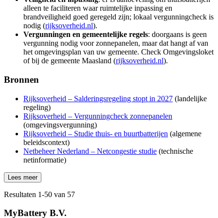
alleen te faciliteren waar ruimtelijke inpassing en
brandveiligheid goed geregeld zijn; lokaal vergunningcheck is
nodig (
rijksoverheid.nl
).
Vergunningen en gemeentelijke regels
: doorgaans is geen
vergunning nodig voor zonnepanelen, maar dat hangt af van
het omgevingsplan van uw gemeente. Check Omgevingsloket
of bij de gemeente Maasland (
rijksoverheid.nl
).
Bronnen
Rijksoverheid – Salderingsregeling stopt in 2027
(landelijke
regeling)
Rijksoverheid – Vergunningcheck zonnepanelen
(omgevingsvergunning)
Rijksoverheid – Studie thuis- en buurtbatterijen
(algemene
beleidscontext)
Netbeheer Nederland – Netcongestie studie
(technische
netinformatie)
Lees meer
Resultaten
1
-
50
van
57
MyBattery B.V.