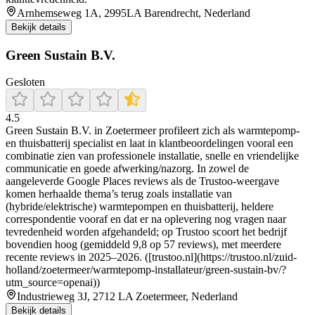
Arnhemseweg 1A, 2995LA Barendrecht, Nederland
Bekijk details
Green Sustain B.V.
Gesloten
4.5
Green Sustain B.V. in Zoetermeer profileert zich als warmtepomp-
en thuisbatterij specialist en laat in klantbeoordelingen vooral een
combinatie zien van professionele installatie, snelle en vriendelijke
communicatie en goede afwerking/nazorg. In zowel de
aangeleverde Google Places reviews als de Trustoo-weergave
komen herhaalde thema’s terug zoals installatie van
(hybride/elektrische) warmtepompen en thuisbatterij, heldere
correspondentie vooraf en dat er na oplevering nog vragen naar
tevredenheid worden afgehandeld; op Trustoo scoort het bedrijf
bovendien hoog (gemiddeld 9,8 op 57 reviews), met meerdere
recente reviews in 2025–2026. ([trustoo.nl](https://trustoo.nl/zuid-
holland/zoetermeer/warmtepomp-installateur/green-sustain-bv/?
utm_source=openai))
Industrieweg 3J, 2712 LA Zoetermeer, Nederland
Bekijk details