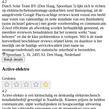
4.2
Dutch Solar Team BV (Den Haag, Spoorlaan 5) lijkt zich te richten
op elektrische/hetruismontage-opdrachten rond thuisopslag; uit de
aangeleverde Google Places-achtige reviews komt vooral een beeld
naar voren van vakkundige en nette installatie van een thuisbatterij
(soms inclusief gateway) met goede voorbereiding en communicatie.
Zowel efficiëntie als afwerking worden herhaaldelijk genoemd, en
meerdere reviewers benadrukken dat het systeem werkt “naar
behoren” en dat de klus probleemloos is verlopen. Wel is de totale
hoeveelheid beschikbare reviews relatief klein, en daardoor is het
moeilijk om de huidige servicekwaliteit (met name na
montage/onderhoud) met statistische zekerheid te beoordelen.
Spoorlaan 5, 1h, 2495 AL Den Haag, Nederland
Bekijk details
Active-elektro
Gesloten
4.2
Active‑elektro is een kleinschalig en deskundig elektrotechnisch
installatiebedrijf gevestigd in Naaldwijk. Klanten prijzen de heldere
communicatie, stipte werkafspraken en hoogwaardige uitvoering
(zoals het vakkundig vervangen van de groepenkast voor een