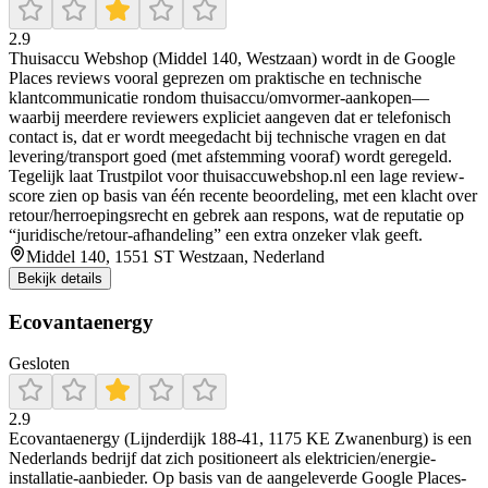
2.9
Thuisaccu Webshop (Middel 140, Westzaan) wordt in de Google
Places reviews vooral geprezen om praktische en technische
klantcommunicatie rondom thuisaccu/omvormer-aankopen—
waarbij meerdere reviewers expliciet aangeven dat er telefonisch
contact is, dat er wordt meegedacht bij technische vragen en dat
levering/transport goed (met afstemming vooraf) wordt geregeld.
Tegelijk laat Trustpilot voor thuisaccuwebshop.nl een lage review-
score zien op basis van één recente beoordeling, met een klacht over
retour/herroepingsrecht en gebrek aan respons, wat de reputatie op
“juridische/retour-afhandeling” een extra onzeker vlak geeft.
Middel 140, 1551 ST Westzaan, Nederland
Bekijk details
Ecovantaenergy
Gesloten
2.9
Ecovantaenergy (Lijnderdijk 188-41, 1175 KE Zwanenburg) is een
Nederlands bedrijf dat zich positioneert als elektricien/energie-
installatie-aanbieder. Op basis van de aangeleverde Google Places-