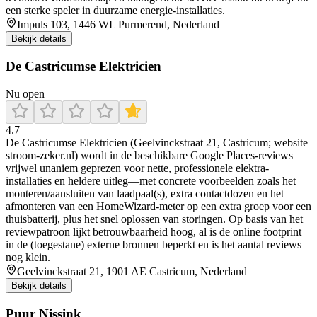
een sterke speler in duurzame energie-installaties.
Impuls 103, 1446 WL Purmerend, Nederland
Bekijk details
De Castricumse Elektricien
Nu open
4.7
De Castricumse Elektricien (Geelvinckstraat 21, Castricum; website
stroom-zeker.nl) wordt in de beschikbare Google Places-reviews
vrijwel unaniem geprezen voor nette, professionele elektra-
installaties en heldere uitleg—met concrete voorbeelden zoals het
monteren/aansluiten van laadpaal(s), extra contactdozen en het
afmonteren van een HomeWizard-meter op een extra groep voor een
thuisbatterij, plus het snel oplossen van storingen. Op basis van het
reviewpatroon lijkt betrouwbaarheid hoog, al is de online footprint
in de (toegestane) externe bronnen beperkt en is het aantal reviews
nog klein.
Geelvinckstraat 21, 1901 AE Castricum, Nederland
Bekijk details
Puur Nissink