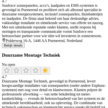
4.7
Sunforce zonnepanelen, accu’s, laadpalen en EMS-systemen is
gevestigd in Purmerend en profileert zich als allround specialist in
duurzame energiesystemen, inclusief zonnepanelen, thuisbatterijen
en laadpalen. De firma staat bekend om haar deskundige advies,
vakkundige installatie en uitstekende service van offerte tot nazorg.
Met een uitstekende reputatie onder klanten, snelle respons bij
storingen en transparante communicatie vormt Sunforce een
betrouwbare partner voor wie slim wil investeren in zonnestroom.
Polderweg 16-A, 1446 AA Purmerend, Nederland
Bekijk details
Duurzame Montage Techniek
Nu open
4.7
Duurzame Montage Techniek, gevestigd in Purmerend, levert
hoogwaardige installaties van zonnepanelen (onder andere Enphase-
systemen) met oog voor detail en klantwensen. Klanten prijzen de
professionele afwerking — van nette bekabeling tot meter-
kastinrichting — evenals de betrouwbaarheid van het systeem en de
uitstekende bereikbaarheid, ook na oplevering. De combinatie van
technisch vakmanschap en klantgerichte service maakt dit bedrijf tot