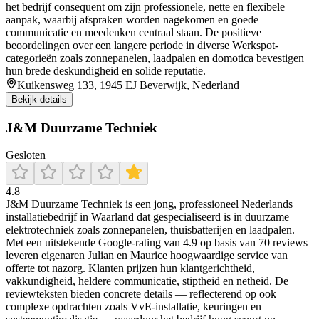
het bedrijf consequent om zijn professionele, nette en flexibele
aanpak, waarbij afspraken worden nagekomen en goede
communicatie en meedenken centraal staan. De positieve
beoordelingen over een langere periode in diverse Werkspot-
categorieën zoals zonnepanelen, laadpalen en domotica bevestigen
hun brede deskundigheid en solide reputatie.
Kuikensweg 133, 1945 EJ Beverwijk, Nederland
Bekijk details
J&M Duurzame Techniek
Gesloten
4.8
J&M Duurzame Techniek is een jong, professioneel Nederlands
installatiebedrijf in Waarland dat gespecialiseerd is in duurzame
elektrotechniek zoals zonnepanelen, thuisbatterijen en laadpalen.
Met een uitstekende Google-rating van 4.9 op basis van 70 reviews
leveren eigenaren Julian en Maurice hoogwaardige service van
offerte tot nazorg. Klanten prijzen hun klantgerichtheid,
vakkundigheid, heldere communicatie, stiptheid en netheid. De
reviewteksten bieden concrete details — reflecterend op ook
complexe opdrachten zoals VvE-installatie, keuringen en