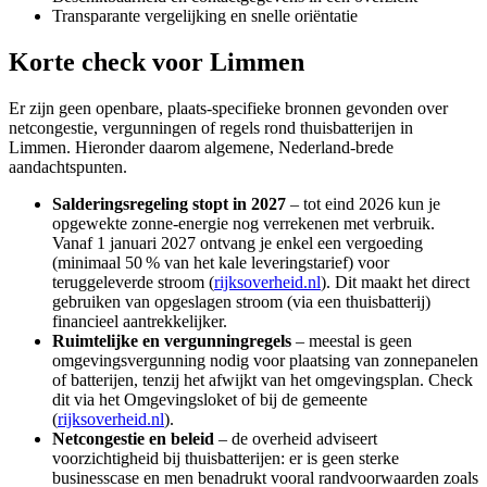
Transparante vergelijking en snelle oriëntatie
Korte check voor
Limmen
Er zijn geen openbare, plaats-specifieke bronnen gevonden over
netcongestie, vergunningen of regels rond thuisbatterijen in
Limmen. Hieronder daarom algemene, Nederland-brede
aandachtspunten.
Salderingsregeling stopt in 2027
– tot eind 2026 kun je
opgewekte zonne-energie nog verrekenen met verbruik.
Vanaf 1 januari 2027 ontvang je enkel een vergoeding
(minimaal 50 % van het kale leveringstarief) voor
teruggeleverde stroom (
rijksoverheid.nl
). Dit maakt het direct
gebruiken van opgeslagen stroom (via een thuisbatterij)
financieel aantrekkelijker.
Ruimtelijke en vergunningregels
– meestal is geen
omgevingsvergunning nodig voor plaatsing van zonnepanelen
of batterijen, tenzij het afwijkt van het omgevingsplan. Check
dit via het Omgevingsloket of bij de gemeente
(
rijksoverheid.nl
).
Netcongestie en beleid
– de overheid adviseert
voorzichtigheid bij thuisbatterijen: er is geen sterke
businesscase en men benadrukt vooral randvoorwaarden zoals