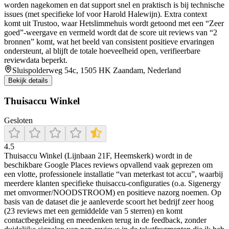
worden nagekomen en dat support snel en praktisch is bij technische
issues (met specifieke lof voor Harold Halewijn). Extra context
komt uit Trustoo, waar Hetslimmehuis wordt getoond met een “Zeer
goed”-weergave en vermeld wordt dat de score uit reviews van “2
bronnen” komt, wat het beeld van consistent positieve ervaringen
ondersteunt, al blijft de totale hoeveelheid open, verifieerbare
reviewdata beperkt.
Sluispolderweg 54c, 1505 HK Zaandam, Nederland
Bekijk details
Thuisaccu Winkel
Gesloten
4.5
Thuisaccu Winkel (Lijnbaan 21F, Heemskerk) wordt in de
beschikbare Google Places reviews opvallend vaak geprezen om
een vlotte, professionele installatie “van meterkast tot accu”, waarbij
meerdere klanten specifieke thuisaccu-configuraties (o.a. Sigenergy
met omvormer/NOODSTROOM) en positieve nazorg noemen. Op
basis van de dataset die je aanleverde scoort het bedrijf zeer hoog
(23 reviews met een gemiddelde van 5 sterren) en komt
contactbegeleiding en meedenken terug in de feedback, zonder