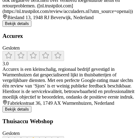
ook negatieve berichten over verkeerd toegestuurde items en
retourproblemen. ([nl.trustpilot.com]
(https://nl.trustpilot.com/review/acculaders.nl?utm_source=openai))
Biesland 13, 1948 RJ Beverwijk, Nederland
Bekijk details
Accurex
Gesloten
3.0
Accurex is een kleinschalig, regionaal bedrijf gevestigd in
Warmenhuizen dat gespecialiseerd lijkt in thuisbatterijen of
vergelijkbare diensten. Met een perfecte Google-rating maar slechts
één review van ‘Sjors’ is er weinig publieke feedback beschikbaar.
Hierdoor is de servicekwaliteit, betrouwbaarheid en professionaliteit
moeilijk objectief te beoordelen, ondanks de positieve eerste indruk.
Fabrieksstraat 36, 1749 AX Warmenhuizen, Nederland
Bekijk details
Thuisaccu Webshop
Gesloten