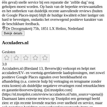
één geval) snelle service bij een reparatie die ‘zelfde dag’ nog
geholpen moest worden. Op basis van de beperkte reviewaantallen
en het ontbreken van duidelijk recente aanvullende reviews (buiten
de Google Places-input) blijft de huidige kwaliteit echter lastiger om
hard te bevestigen, ondanks het overwegend positieve karakter van
de beschikbare feedback.
De Droogmakerij 75b, 1851 LX Heiloo, Nederland
Bekijk details
Acculaders.nl
Gesloten
3.0
Acculaders.nl (Biesland 13, Beverwijk) verkoopt en helpt met
acculaders/EV- en voertuig-gerelateerde laadoplossingen, met zowel
positieve Google Places signalen over bereikbaarheid en
afhandeling (o.a. correcte hulp bij vertraging en terugname zonder
extra kosten) als duidelijke negatieve ervaringen rond retourklachten
en garantie/doorverwijzing. ([nl.trustpilot.com]
(https://nl.trustpilot.com/review/acculaders.nl?utm_source=openai))
Daarnaast laten externe reviews op Trustpilot een gemengd beeld
zien: er zijn recente lovende reacties over snelheid en service, maar