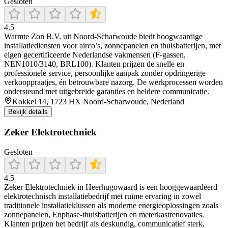
Gesloten
4.5
Warmte Zon B.V. uit Noord‑Scharwoude biedt hoogwaardige
installatiediensten voor airco’s, zonnepanelen en thuisbatterijen, met
eigen gecertificeerde Nederlandse vakmensen (F-gassen,
NEN1010/3140, BRL100). Klanten prijzen de snelle en
professionele service, persoonlijke aanpak zonder opdringerige
verkooppraatjes, én betrouwbare nazorg. De werkprocessen worden
ondersteund met uitgebreide garanties en heldere communicatie.
Kokkel 14, 1723 HX Noord-Scharwoude, Nederland
Bekijk details
Zeker Elektrotechniek
Gesloten
4.5
Zeker Elektrotechniek in Heerhugowaard is een hooggewaardeerd
elektrotechnisch installatiebedrijf met ruime ervaring in zowel
traditionele installatieklussen als moderne energieoplossingen zoals
zonnepanelen, Enphase-thuisbatterijen en meterkastrenovaties.
Klanten prijzen het bedrijf als deskundig, communicatief sterk,