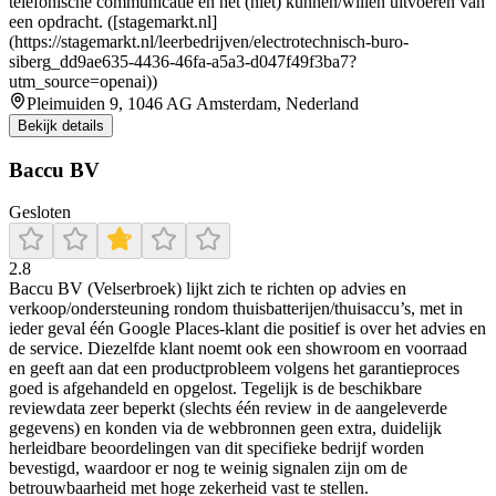
telefonische communicatie en het (niet) kunnen/willen uitvoeren van
een opdracht. ([stagemarkt.nl]
(https://stagemarkt.nl/leerbedrijven/electrotechnisch-buro-
siberg_dd9ae635-4436-46fa-a5a3-d047f49f3ba7?
utm_source=openai))
Pleimuiden 9, 1046 AG Amsterdam, Nederland
Bekijk details
Baccu BV
Gesloten
2.8
Baccu BV (Velserbroek) lijkt zich te richten op advies en
verkoop/ondersteuning rondom thuisbatterijen/thuisaccu’s, met in
ieder geval één Google Places-klant die positief is over het advies en
de service. Diezelfde klant noemt ook een showroom en voorraad
en geeft aan dat een productprobleem volgens het garantieproces
goed is afgehandeld en opgelost. Tegelijk is de beschikbare
reviewdata zeer beperkt (slechts één review in de aangeleverde
gegevens) en konden via de webbronnen geen extra, duidelijk
herleidbare beoordelingen van dit specifieke bedrijf worden
bevestigd, waardoor er nog te weinig signalen zijn om de
betrouwbaarheid met hoge zekerheid vast te stellen.