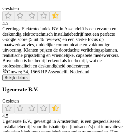
Gesloten
4.5
Geerlings Elektrotechniek BV in Assendelft is een ervaren en
deskundig elektrotechnisch installatiebedrijf met een perfecte
Google-score (5 uit 46 reviews) en een sterke focus op
maatwerk‑advies, duidelijke communicatie en vakkundige
uitvoering. Klanten prijzen de doordachte verlichtingsplannen,
realistische prijsstelling en vriendelijke, capabele medewerkers.
Bovendien is het bedrijf erkend als leerbedrijf, wat de
professionaliteit en deskundigheid onderstreept.
Omweg 54, 1566 HP Assendelft, Nederland
Bekijk details
Ugenerate B.V.
Gesloten
4.5
Ugenerate B.V., gevestigd in Amsterdam, is een gespecialiseerd
installatiebedrijf voor thuisbatterijen (thuisaccu’s) dat innovatieve
oplossing biedt voor energiebeheer zonder zonnepanelen. Hun