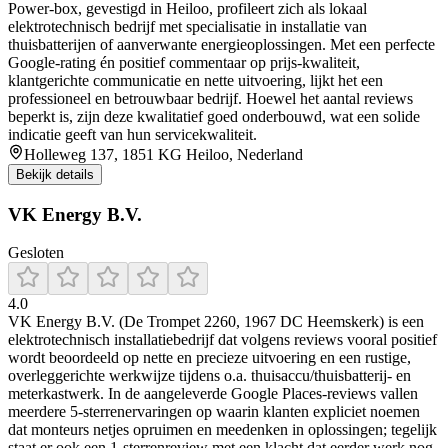
Power‑box, gevestigd in Heiloo, profileert zich als lokaal
elektrotechnisch bedrijf met specialisatie in installatie van
thuisbatterijen of aanverwante energieoplossingen. Met een perfecte
Google‑rating én positief commentaar op prijs‑kwaliteit,
klantgerichte communicatie en nette uitvoering, lijkt het een
professioneel en betrouwbaar bedrijf. Hoewel het aantal reviews
beperkt is, zijn deze kwalitatief goed onderbouwd, wat een solide
indicatie geeft van hun servicekwaliteit.
Holleweg 137, 1851 KG Heiloo, Nederland
Bekijk details
VK Energy B.V.
Gesloten
4.0
VK Energy B.V. (De Trompet 2260, 1967 DC Heemskerk) is een
elektrotechnisch installatiebedrijf dat volgens reviews vooral positief
wordt beoordeeld op nette en precieze uitvoering en een rustige,
overleggerichte werkwijze tijdens o.a. thuisaccu/thuisbatterij- en
meterkastwerk. In de aangeleverde Google Places-reviews vallen
meerdere 5-sterrenervaringen op waarin klanten expliciet noemen
dat monteurs netjes opruimen en meedenken in oplossingen; tegelijk
staat er ook een 1-sterrenreview met een klacht dat eerder werk nog