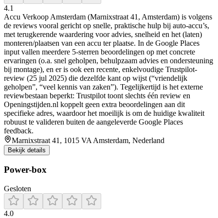
4.1
Accu Verkoop Amsterdam (Marnixstraat 41, Amsterdam) is volgens
de reviews vooral gericht op snelle, praktische hulp bij auto-accu’s,
met terugkerende waardering voor advies, snelheid en het (laten)
monteren/plaatsen van een accu ter plaatse. In de Google Places
input vallen meerdere 5-sterren beoordelingen op met concrete
ervaringen (o.a. snel geholpen, behulpzaam advies en ondersteuning
bij montage), en er is ook een recente, enkelvoudige Trustpilot-
review (25 jul 2025) die dezelfde kant op wijst (“vriendelijk
geholpen”, “veel kennis van zaken”). Tegelijkertijd is het externe
reviewbestaan beperkt: Trustpilot toont slechts één review en
Openingstijden.nl koppelt geen extra beoordelingen aan dit
specifieke adres, waardoor het moeilijk is om de huidige kwaliteit
robuust te valideren buiten de aangeleverde Google Places
feedback.
Marnixstraat 41, 1015 VA Amsterdam, Nederland
Bekijk details
Power-box
Gesloten
4.0