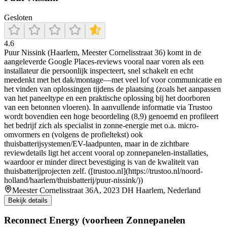
Gesloten
4.6
Puur Nissink (Haarlem, Meester Cornelisstraat 36) komt in de
aangeleverde Google Places-reviews vooral naar voren als een
installateur die persoonlijk inspecteert, snel schakelt en echt
meedenkt met het dak/montage—met veel lof voor communicatie en
het vinden van oplossingen tijdens de plaatsing (zoals het aanpassen
van het paneeltype en een praktische oplossing bij het doorboren
van een betonnen vloeren). In aanvullende informatie via Trustoo
wordt bovendien een hoge beoordeling (8,9) genoemd en profileert
het bedrijf zich als specialist in zonne-energie met o.a. micro-
omvormers en (volgens de profieltekst) ook
thuisbatterijsystemen/EV-laadpunten, maar in de zichtbare
reviewdetails ligt het accent vooral op zonnepanelen-installaties,
waardoor er minder direct bevestiging is van de kwaliteit van
thuisbatterijprojecten zelf. ([trustoo.nl](https://trustoo.nl/noord-
holland/haarlem/thuisbatterij/puur-nissink/))
Meester Cornelisstraat 36A, 2023 DH Haarlem, Nederland
Bekijk details
Reconnect Energy (voorheen Zonnepanelen