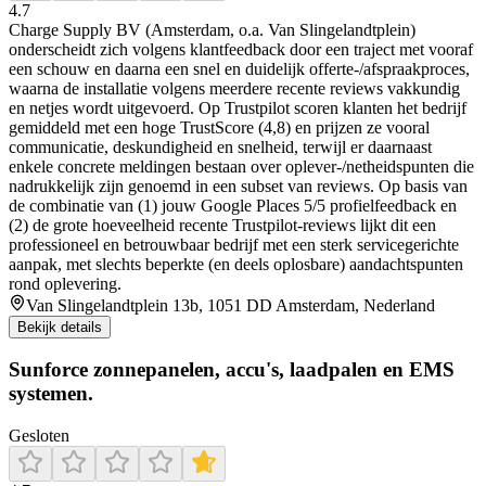
4.7
Charge Supply BV (Amsterdam, o.a. Van Slingelandtplein)
onderscheidt zich volgens klantfeedback door een traject met vooraf
een schouw en daarna een snel en duidelijk offerte-/afspraakproces,
waarna de installatie volgens meerdere recente reviews vakkundig
en netjes wordt uitgevoerd. Op Trustpilot scoren klanten het bedrijf
gemiddeld met een hoge TrustScore (4,8) en prijzen ze vooral
communicatie, deskundigheid en snelheid, terwijl er daarnaast
enkele concrete meldingen bestaan over oplever-/netheidspunten die
na­drukkelijk zijn genoemd in een subset van reviews. Op basis van
de combinatie van (1) jouw Google Places 5/5 profielfeedback en
(2) de grote hoeveelheid recente Trustpilot-reviews lijkt dit een
professioneel en betrouwbaar bedrijf met een sterk servicegerichte
aanpak, met slechts beperkte (en deels oplosbare) aandachtspunten
rond oplevering.
Van Slingelandtplein 13b, 1051 DD Amsterdam, Nederland
Bekijk details
Sunforce zonnepanelen, accu's, laadpalen en EMS
systemen.
Gesloten