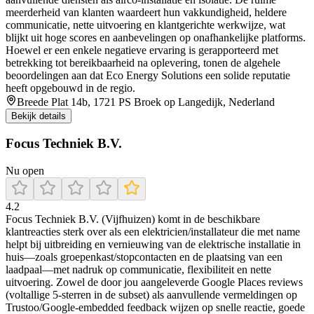
meerderheid van klanten waardeert hun vakkundigheid, heldere
communicatie, nette uitvoering en klantgerichte werkwijze, wat
blijkt uit hoge scores en aanbevelingen op onafhankelijke platforms.
Hoewel er een enkele negatieve ervaring is gerapporteerd met
betrekking tot bereikbaarheid na oplevering, tonen de algehele
beoordelingen aan dat Eco Energy Solutions een solide reputatie
heeft opgebouwd in de regio.
Breede Plat 14b, 1721 PS Broek op Langedijk, Nederland
Bekijk details
Focus Techniek B.V.
Nu open
4.2
Focus Techniek B.V. (Vijfhuizen) komt in de beschikbare
klantreacties sterk over als een elektricien/installateur die met name
helpt bij uitbreiding en vernieuwing van de elektrische installatie in
huis—zoals groepenkast/stopcontacten en de plaatsing van een
laadpaal—met nadruk op communicatie, flexibiliteit en nette
uitvoering. Zowel de door jou aangeleverde Google Places reviews
(voltallige 5-sterren in de subset) als aanvullende vermeldingen op
Trustoo/Google-embedded feedback wijzen op snelle reactie, goede