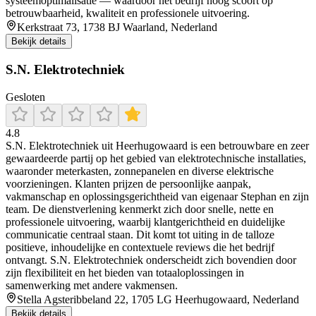
systeemoptimalisatie — waardoor het bedrijf hoog scoort op
betrouwbaarheid, kwaliteit en professionele uitvoering.
Kerkstraat 73, 1738 BJ Waarland, Nederland
Bekijk details
S.N. Elektrotechniek
Gesloten
4.8
S.N. Elektrotechniek uit Heerhugowaard is een betrouwbare en zeer
gewaardeerde partij op het gebied van elektrotechnische installaties,
waaronder meterkasten, zonnepanelen en diverse elektrische
voorzieningen. Klanten prijzen de persoonlijke aanpak,
vakmanschap en oplossingsgerichtheid van eigenaar Stephan en zijn
team. De dienstverlening kenmerkt zich door snelle, nette en
professionele uitvoering, waarbij klantgerichtheid en duidelijke
communicatie centraal staan. Dit komt tot uiting in de talloze
positieve, inhoudelijke en contextuele reviews die het bedrijf
ontvangt. S.N. Elektrotechniek onderscheidt zich bovendien door
zijn flexibiliteit en het bieden van totaaloplossingen in
samenwerking met andere vakmensen.
Stella Agsteribbeland 22, 1705 LG Heerhugowaard, Nederland
Bekijk details