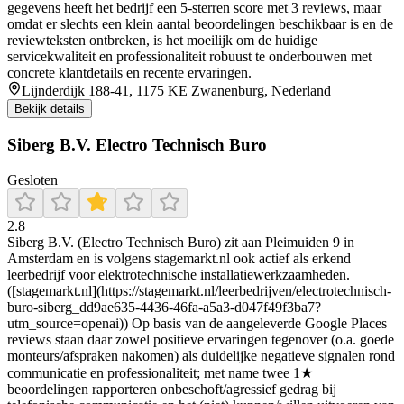
gegevens heeft het bedrijf een 5-sterren score met 3 reviews, maar
omdat er slechts een klein aantal beoordelingen beschikbaar is en de
reviewteksten ontbreken, is het moeilijk om de huidige
servicekwaliteit en professionaliteit robuust te onderbouwen met
concrete klantdetails en recente ervaringen.
Lijnderdijk 188-41, 1175 KE Zwanenburg, Nederland
Bekijk details
Siberg B.V. Electro Technisch Buro
Gesloten
2.8
Siberg B.V. (Electro Technisch Buro) zit aan Pleimuiden 9 in
Amsterdam en is volgens stagemarkt.nl ook actief als erkend
leerbedrijf voor elektrotechnische installatiewerkzaamheden.
([stagemarkt.nl](https://stagemarkt.nl/leerbedrijven/electrotechnisch-
buro-siberg_dd9ae635-4436-46fa-a5a3-d047f49f3ba7?
utm_source=openai)) Op basis van de aangeleverde Google Places
reviews staan daar zowel positieve ervaringen tegenover (o.a. goede
monteurs/afspraken nakomen) als duidelijke negatieve signalen rond
communicatie en professionaliteit; met name twee 1★
beoordelingen rapporteren onbeschoft/agressief gedrag bij