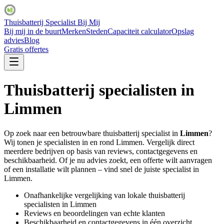
Thuisbatterij Specialist Bij Mij
Bij mij in de buurt
Merken
Steden
Capaciteit calculator
Opslag
advies
Blog
Gratis offertes
Thuisbatterij specialisten in
Limmen
Op zoek naar een betrouwbare thuisbatterij specialist in
Limmen
?
Wij tonen je specialisten in en rond
Limmen
. Vergelijk direct
meerdere bedrijven op basis van reviews, contactgegevens en
beschikbaarheid. Of je nu advies zoekt, een offerte wilt aanvragen
of een installatie wilt plannen – vind snel de juiste specialist in
Limmen
.
Onafhankelijke vergelijking van lokale thuisbatterij
specialisten in
Limmen
Reviews en beoordelingen van echte klanten
Beschikbaarheid en contactgegevens in één overzicht