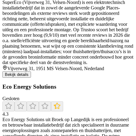
SuperEco (Vijverweg 31, Velsen-Noord) is een elektrotechnisch
installatiebedrijf dat in zowel de aangeleverde Google Places-
beoordelingen als externe reviews sterk wordt gepositioneerd
richting nette, beheerst uitgevoerde installatie en duidelijke
communicatie (offerte/afspraken), met expliciete waardering voor
uitleg en een professionele montage. Op Trustoo scoort het bedrijf
bovendien zeer hoog (9,9/10) met veel recente reviews in 2026 die
o.a. snelle/efficiënte uitvoering en goede bereikbaarheid/nazorg na
plaatsing benoemen, wat wijst op een consistente klantbeleving rond
(minstens) laadpaal-installaties; voor thuisbatterijen/thuisaccu’s is in
de gevonden broninformatie minder concreet onderbouwd hoe groot
dat specifieke deel van de dienstverlening is.
Vijverweg 31, 1951 MS Velsen-Noord, Nederland
Bekijk details
Eco Energy Solutions
Gesloten
4.3
Eco Energy Solutions uit Broek op Langedijk is een professioneel
en betrouwbaar installatiebedrijf dat zich specialiseert in duurzame
energieoplossingen zoals zonnepanelen en thuisbatterijen, met
aanvullende diensten als airco-installatie en isolatie. De ruime