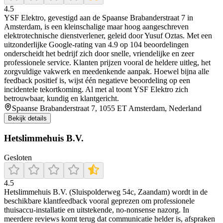
4.5
YSF Elektro, gevestigd aan de Spaanse Brabanderstraat 7 in
Amsterdam, is een kleinschalige maar hoog aangeschreven
elektrotechnische dienstverlener, geleid door Yusuf Oztas. Met een
uitzonderlijke Google-rating van 4.9 op 104 beoordelingen
onderscheidt het bedrijf zich door snelle, vriendelijke en zeer
professionele service. Klanten prijzen vooral de heldere uitleg, het
zorgvuldige vakwerk en meedenkende aanpak. Hoewel bijna alle
feedback positief is, wijst één negatieve beoordeling op een
incidentele tekortkoming. Al met al toont YSF Elektro zich
betrouwbaar, kundig en klantgericht.
Spaanse Brabanderstraat 7, 1055 ET Amsterdam, Nederland
Bekijk details
Hetslimmehuis B.V.
Gesloten
4.5
Hetslimmehuis B.V. (Sluispolderweg 54c, Zaandam) wordt in de
beschikbare klantfeedback vooral geprezen om professionele
thuisaccu-installatie en uitstekende, no-nonsense nazorg. In
meerdere reviews komt terug dat communicatie helder is, afspraken