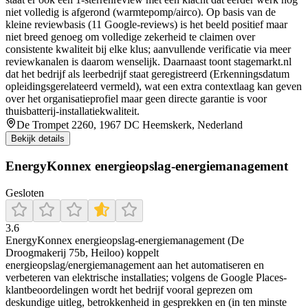
niet volledig is afgerond (warmtepomp/airco). Op basis van de
kleine reviewbasis (11 Google-reviews) is het beeld positief maar
niet breed genoeg om volledige zekerheid te claimen over
consistente kwaliteit bij elke klus; aanvullende verificatie via meer
reviewkanalen is daarom wenselijk. Daarnaast toont stagemarkt.nl
dat het bedrijf als leerbedrijf staat geregistreerd (Erkenningsdatum
opleidingsgerelateerd vermeld), wat een extra contextlaag kan geven
over het organisatieprofiel maar geen directe garantie is voor
thuisbatterij-installatiekwaliteit.
De Trompet 2260, 1967 DC Heemskerk, Nederland
Bekijk details
EnergyKonnex energieopslag-energiemanagement
Gesloten
3.6
EnergyKonnex energieopslag-energiemanagement (De
Droogmakerij 75b, Heiloo) koppelt
energieopslag/energiemanagement aan het automatiseren en
verbeteren van elektrische installaties; volgens de Google Places-
klantbeoordelingen wordt het bedrijf vooral geprezen om
deskundige uitleg, betrokkenheid in gesprekken en (in ten minste