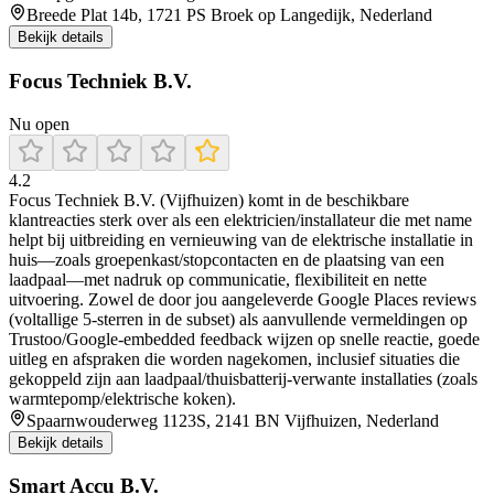
Breede Plat 14b, 1721 PS Broek op Langedijk, Nederland
Bekijk details
Focus Techniek B.V.
Nu open
4.2
Focus Techniek B.V. (Vijfhuizen) komt in de beschikbare
klantreacties sterk over als een elektricien/installateur die met name
helpt bij uitbreiding en vernieuwing van de elektrische installatie in
huis—zoals groepenkast/stopcontacten en de plaatsing van een
laadpaal—met nadruk op communicatie, flexibiliteit en nette
uitvoering. Zowel de door jou aangeleverde Google Places reviews
(voltallige 5-sterren in de subset) als aanvullende vermeldingen op
Trustoo/Google-embedded feedback wijzen op snelle reactie, goede
uitleg en afspraken die worden nagekomen, inclusief situaties die
gekoppeld zijn aan laadpaal/thuisbatterij-verwante installaties (zoals
warmtepomp/elektrische koken).
Spaarnwouderweg 1123S, 2141 BN Vijfhuizen, Nederland
Bekijk details
Smart Accu B.V.