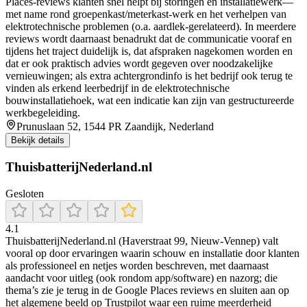
Places-reviews klanten snel helpt bij storingen en installatiewerk—
met name rond groepenkast/meterkast-werk en het verhelpen van
elektrotechnische problemen (o.a. aardlek-gerelateerd). In meerdere
reviews wordt daarnaast benadrukt dat de communicatie vooraf en
tijdens het traject duidelijk is, dat afspraken nagekomen worden en
dat er ook praktisch advies wordt gegeven over noodzakelijke
vernieuwingen; als extra achtergrondinfo is het bedrijf ook terug te
vinden als erkend leerbedrijf in de elektrotechnische
bouwinstallatiehoek, wat een indicatie kan zijn van gestructureerde
werkbegeleiding.
Prunuslaan 52, 1544 PR Zaandijk, Nederland
Bekijk details
ThuisbatterijNederland.nl
Gesloten
4.1
ThuisbatterijNederland.nl (Haverstraat 99, Nieuw-Vennep) valt
vooral op door ervaringen waarin schouw en installatie door klanten
als professioneel en netjes worden beschreven, met daarnaast
aandacht voor uitleg (ook rondom app/software) en nazorg; die
thema’s zie je terug in de Google Places reviews en sluiten aan op
het algemene beeld op Trustpilot waar een ruime meerderheid