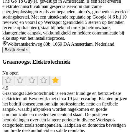
The Go To Guy(s), gevestigd in Amsterdam, is een zeer ervaren
elektrotechnisch vakman gespecialiseerd in duurzame
energieoplossingen zoals zonnepanelen, airco’s, groepenkastwerk en
storingsherstel. Met een uitstekende reputatie op Google (4.6 bij 10
reviews) en vooral op Werkspot (gemiddeld 5 sterren op tientallen
recente opdrachten), staat hij bekend om zijn betrouwbare,
klantgerichte aanpak, vakkundigheid en heldere communicatie bij
elke stap van het installatieproces.
Wolbrantskerkweg 80b, 1069 DA Amsterdam, Nederland
Bekijk details
Graanoogst Elektrotechniek
Nu open
4.9
Graanoogst Elektrotechniek is een zeer kundige en betrouwbare
elektricien uit Beverwijk met circa 19 jaar ervaring. Klanten prijzen
het bedrijf consequent om zijn professionele, nette en flexibele
aanpak, waarbij afspraken worden nagekomen en goede
communicatie en meedenken centraal staan. De positieve
beoordelingen over een langere periode in diverse Werkspot-
categorieën zoals zonnepanelen, laadpalen en domotica bevestigen
hun brede deskundigheid en solide reputatie.