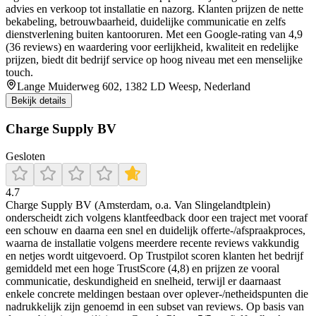
advies en verkoop tot installatie en nazorg. Klanten prijzen de nette
bekabeling, betrouwbaarheid, duidelijke communicatie en zelfs
dienstverlening buiten kantooruren. Met een Google-rating van 4,9
(36 reviews) en waardering voor eerlijkheid, kwaliteit en redelijke
prijzen, biedt dit bedrijf service op hoog niveau met een menselijke
touch.
Lange Muiderweg 602, 1382 LD Weesp, Nederland
Bekijk details
Charge Supply BV
Gesloten
4.7
Charge Supply BV (Amsterdam, o.a. Van Slingelandtplein)
onderscheidt zich volgens klantfeedback door een traject met vooraf
een schouw en daarna een snel en duidelijk offerte-/afspraakproces,
waarna de installatie volgens meerdere recente reviews vakkundig
en netjes wordt uitgevoerd. Op Trustpilot scoren klanten het bedrijf
gemiddeld met een hoge TrustScore (4,8) en prijzen ze vooral
communicatie, deskundigheid en snelheid, terwijl er daarnaast
enkele concrete meldingen bestaan over oplever-/netheidspunten die
na­drukkelijk zijn genoemd in een subset van reviews. Op basis van