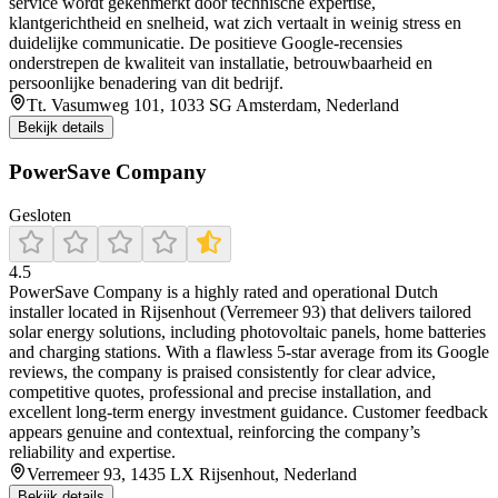
service wordt gekenmerkt door technische expertise,
klantgerichtheid en snelheid, wat zich vertaalt in weinig stress en
duidelijke communicatie. De positieve Google-recensies
onderstrepen de kwaliteit van installatie, betrouwbaarheid en
persoonlijke benadering van dit bedrijf.
Tt. Vasumweg 101, 1033 SG Amsterdam, Nederland
Bekijk details
PowerSave Company
Gesloten
4.5
PowerSave Company is a highly rated and operational Dutch
installer located in Rijsenhout (Verremeer 93) that delivers tailored
solar energy solutions, including photovoltaic panels, home batteries
and charging stations. With a flawless 5‑star average from its Google
reviews, the company is praised consistently for clear advice,
competitive quotes, professional and precise installation, and
excellent long‑term energy investment guidance. Customer feedback
appears genuine and contextual, reinforcing the company’s
reliability and expertise.
Verremeer 93, 1435 LX Rijsenhout, Nederland
Bekijk details