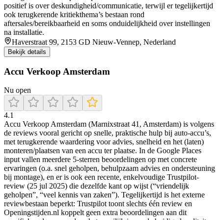
positief is over deskundigheid/communicatie, terwijl er tegelijkertijd
ook terugkerende kritiekthema’s bestaan rond
aftersales/bereikbaarheid en soms onduidelijkheid over instellingen
na installatie.
Haverstraat 99, 2153 GD Nieuw-Vennep, Nederland
Bekijk details
Accu Verkoop Amsterdam
Nu open
4.1
Accu Verkoop Amsterdam (Marnixstraat 41, Amsterdam) is volgens
de reviews vooral gericht op snelle, praktische hulp bij auto-accu’s,
met terugkerende waardering voor advies, snelheid en het (laten)
monteren/plaatsen van een accu ter plaatse. In de Google Places
input vallen meerdere 5-sterren beoordelingen op met concrete
ervaringen (o.a. snel geholpen, behulpzaam advies en ondersteuning
bij montage), en er is ook een recente, enkelvoudige Trustpilot-
review (25 jul 2025) die dezelfde kant op wijst (“vriendelijk
geholpen”, “veel kennis van zaken”). Tegelijkertijd is het externe
reviewbestaan beperkt: Trustpilot toont slechts één review en
Openingstijden.nl koppelt geen extra beoordelingen aan dit