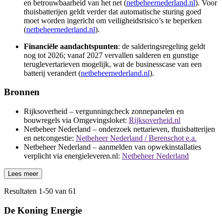
en betrouwbaarheid van het net (
netbeheernederland.nl
). Voor
thuisbatterijen geldt verder dat automatische sturing goed
moet worden ingericht om veiligheidsrisico’s te beperken
(
netbeheernederland.nl
).
Financiële aandachtspunten
: de salderingsregeling geldt
nog tot 2026; vanaf 2027 vervallen salderen en gunstige
teruglevertarieven mogelijk, wat de businesscase van een
batterij verandert (
netbeheernederland.nl
).
Bronnen
Rijksoverheid – vergunningcheck zonnepanelen en
bouwregels via Omgevingsloket:
Rijksoverheid.nl
Netbeheer Nederland – onderzoek nettarieven, thuisbatterijen
en netcongestie:
Netbeheer Nederland / Berenschot e.a.
Netbeheer Nederland – aanmelden van opwekinstallaties
verplicht via energieleveren.nl:
Netbeheer Nederland
Lees meer
Resultaten
1
-
50
van
61
De Koning Energie