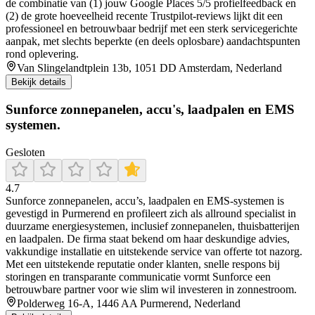
de combinatie van (1) jouw Google Places 5/5 profielfeedback en
(2) de grote hoeveelheid recente Trustpilot-reviews lijkt dit een
professioneel en betrouwbaar bedrijf met een sterk servicegerichte
aanpak, met slechts beperkte (en deels oplosbare) aandachtspunten
rond oplevering.
Van Slingelandtplein 13b, 1051 DD Amsterdam, Nederland
Bekijk details
Sunforce zonnepanelen, accu's, laadpalen en EMS
systemen.
Gesloten
4.7
Sunforce zonnepanelen, accu’s, laadpalen en EMS-systemen is
gevestigd in Purmerend en profileert zich als allround specialist in
duurzame energiesystemen, inclusief zonnepanelen, thuisbatterijen
en laadpalen. De firma staat bekend om haar deskundige advies,
vakkundige installatie en uitstekende service van offerte tot nazorg.
Met een uitstekende reputatie onder klanten, snelle respons bij
storingen en transparante communicatie vormt Sunforce een
betrouwbare partner voor wie slim wil investeren in zonnestroom.
Polderweg 16-A, 1446 AA Purmerend, Nederland