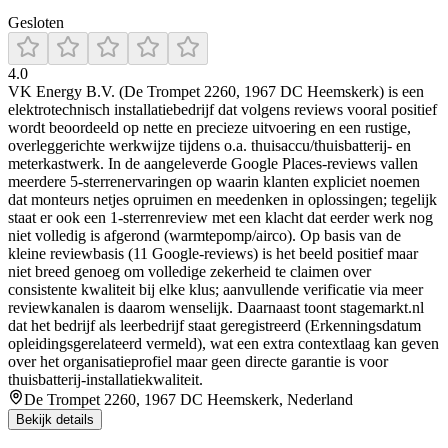
Gesloten
4.0
VK Energy B.V. (De Trompet 2260, 1967 DC Heemskerk) is een
elektrotechnisch installatiebedrijf dat volgens reviews vooral positief
wordt beoordeeld op nette en precieze uitvoering en een rustige,
overleggerichte werkwijze tijdens o.a. thuisaccu/thuisbatterij- en
meterkastwerk. In de aangeleverde Google Places-reviews vallen
meerdere 5-sterrenervaringen op waarin klanten expliciet noemen
dat monteurs netjes opruimen en meedenken in oplossingen; tegelijk
staat er ook een 1-sterrenreview met een klacht dat eerder werk nog
niet volledig is afgerond (warmtepomp/airco). Op basis van de
kleine reviewbasis (11 Google-reviews) is het beeld positief maar
niet breed genoeg om volledige zekerheid te claimen over
consistente kwaliteit bij elke klus; aanvullende verificatie via meer
reviewkanalen is daarom wenselijk. Daarnaast toont stagemarkt.nl
dat het bedrijf als leerbedrijf staat geregistreerd (Erkenningsdatum
opleidingsgerelateerd vermeld), wat een extra contextlaag kan geven
over het organisatieprofiel maar geen directe garantie is voor
thuisbatterij-installatiekwaliteit.
De Trompet 2260, 1967 DC Heemskerk, Nederland
Bekijk details