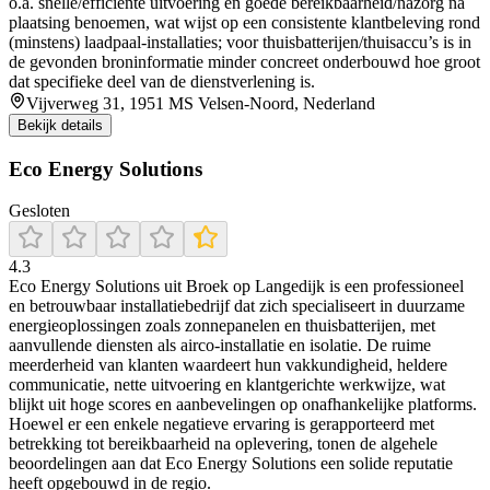
o.a. snelle/efficiënte uitvoering en goede bereikbaarheid/nazorg na
plaatsing benoemen, wat wijst op een consistente klantbeleving rond
(minstens) laadpaal-installaties; voor thuisbatterijen/thuisaccu’s is in
de gevonden broninformatie minder concreet onderbouwd hoe groot
dat specifieke deel van de dienstverlening is.
Vijverweg 31, 1951 MS Velsen-Noord, Nederland
Bekijk details
Eco Energy Solutions
Gesloten
4.3
Eco Energy Solutions uit Broek op Langedijk is een professioneel
en betrouwbaar installatiebedrijf dat zich specialiseert in duurzame
energieoplossingen zoals zonnepanelen en thuisbatterijen, met
aanvullende diensten als airco-installatie en isolatie. De ruime
meerderheid van klanten waardeert hun vakkundigheid, heldere
communicatie, nette uitvoering en klantgerichte werkwijze, wat
blijkt uit hoge scores en aanbevelingen op onafhankelijke platforms.
Hoewel er een enkele negatieve ervaring is gerapporteerd met
betrekking tot bereikbaarheid na oplevering, tonen de algehele
beoordelingen aan dat Eco Energy Solutions een solide reputatie
heeft opgebouwd in de regio.