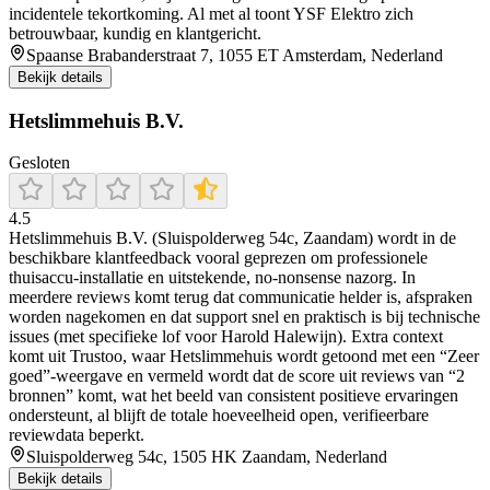
incidentele tekortkoming. Al met al toont YSF Elektro zich
betrouwbaar, kundig en klantgericht.
Spaanse Brabanderstraat 7, 1055 ET Amsterdam, Nederland
Bekijk details
Hetslimmehuis B.V.
Gesloten
4.5
Hetslimmehuis B.V. (Sluispolderweg 54c, Zaandam) wordt in de
beschikbare klantfeedback vooral geprezen om professionele
thuisaccu-installatie en uitstekende, no-nonsense nazorg. In
meerdere reviews komt terug dat communicatie helder is, afspraken
worden nagekomen en dat support snel en praktisch is bij technische
issues (met specifieke lof voor Harold Halewijn). Extra context
komt uit Trustoo, waar Hetslimmehuis wordt getoond met een “Zeer
goed”-weergave en vermeld wordt dat de score uit reviews van “2
bronnen” komt, wat het beeld van consistent positieve ervaringen
ondersteunt, al blijft de totale hoeveelheid open, verifieerbare
reviewdata beperkt.
Sluispolderweg 54c, 1505 HK Zaandam, Nederland
Bekijk details