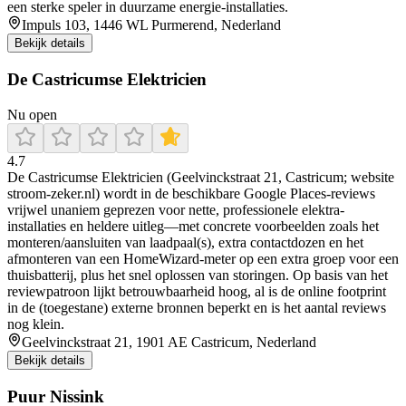
een sterke speler in duurzame energie-installaties.
Impuls 103, 1446 WL Purmerend, Nederland
Bekijk details
De Castricumse Elektricien
Nu open
4.7
De Castricumse Elektricien (Geelvinckstraat 21, Castricum; website
stroom-zeker.nl) wordt in de beschikbare Google Places-reviews
vrijwel unaniem geprezen voor nette, professionele elektra-
installaties en heldere uitleg—met concrete voorbeelden zoals het
monteren/aansluiten van laadpaal(s), extra contactdozen en het
afmonteren van een HomeWizard-meter op een extra groep voor een
thuisbatterij, plus het snel oplossen van storingen. Op basis van het
reviewpatroon lijkt betrouwbaarheid hoog, al is de online footprint
in de (toegestane) externe bronnen beperkt en is het aantal reviews
nog klein.
Geelvinckstraat 21, 1901 AE Castricum, Nederland
Bekijk details
Puur Nissink