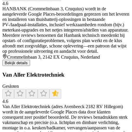
4.6
HANBANK (Crommelinbaan 3, Cruquius) wordt in de
aangeleverde Google Places-beoordelingen geprezen om het leveren
en installeren van thuisbatterij-oplossingen in bestaande
PV-/laadpaal-installaties, inclusief werkzaamheden rondom (bijv.)
meterkast-upgrades en het netjes integreren/afstellen van apparatuur.
Meerdere reviews benoemen dat Hanbank technisch meedenkt bij
opstart- of configuratieproblemen, volgens plan werkt en de klus
afrondt met zorgvuldige, schone oplevering—een patroon dat wijst
op professionele uitvoering en aandacht voor detail.
Crommelinbaan 3, 2142 EX Cruquius, Nederland
Bekijk details
Van Aller Elektrotechniek
Gesloten
4.6
Van Aller Elektrotechniek (adres Avenbeeck 2182 RV Hillegom)
wordt in de aangeleverde Google Places data door klanten
consequent zeer positief beoordeeld. De reviews benadrukken sterk
vakmanschap en precisie (o.a. lichtplan en dimbare verlichting,
montage in o.a. keuken/badkamer, vervangen/aanpassen van de