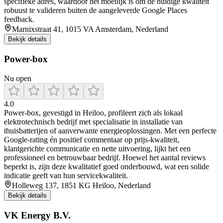
specifieke adres, waardoor het moeilijk is om de huidige kwaliteit
robuust te valideren buiten de aangeleverde Google Places
feedback.
Marnixstraat 41, 1015 VA Amsterdam, Nederland
Bekijk details
Power-box
Nu open
4.0
Power‑box, gevestigd in Heiloo, profileert zich als lokaal
elektrotechnisch bedrijf met specialisatie in installatie van
thuisbatterijen of aanverwante energieoplossingen. Met een perfecte
Google‑rating én positief commentaar op prijs‑kwaliteit,
klantgerichte communicatie en nette uitvoering, lijkt het een
professioneel en betrouwbaar bedrijf. Hoewel het aantal reviews
beperkt is, zijn deze kwalitatief goed onderbouwd, wat een solide
indicatie geeft van hun servicekwaliteit.
Holleweg 137, 1851 KG Heiloo, Nederland
Bekijk details
VK Energy B.V.