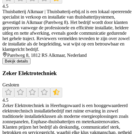
4.5
Thuisbatterij Alkmaar | Thuisbatterij‑erbij.nl is een lokaal opererende
specialist in verkoop en installatie van thuisbatterijsystemen,
gevestigd in Alkmaar (Parelweg 8). Het bedrijf wordt door klanten
geprezen vanwege de professionele en efficiënte installatie, heldere
uitleg en nette afwerking, evenals goede communicatie gedurende
het gehele traject. Reviewers vermelden tevreden te zijn over zowel
de installatie als de begeleiding, wat wijst op een betrouwbaar en
klantgericht bedrijf.
Parelweg 8, 1812 RS Alkmaar, Nederland
Bekijk details
Zeker Elektrotechniek
Gesloten
4.5
Zeker Elektrotechniek in Heerhugowaard is een hooggewaardeerd
elektrotechnisch installatiebedrijf met ruime ervaring in zowel
traditionele installatieklussen als moderne energieoplossingen zoals
zonnepanelen, Enphase-thuisbatterijen en meterkastrenovaties.
Klanten prijzen het bedrijf als deskundig, communicatief sterk,
betrokken en servicegericht, waarbij elke klus vakmanschap, netheid