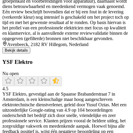
groepenkast en voorbereidingen voor apparatuur), daarnaast wordt
diens betrouwbaarheid en meedenkend vermogen vaak genoemd.
Eén review beschrijft bovendien dat er bij een fout in de levering
(verkeerde kleur) nog intensief is geschakeld om het project toch op
tijd en met het gewenste resultaat af te ronden. Op basis hiervan is
het profiel van een professionele elektricien met focus op kwaliteit
en klantservice, al is aanvullende externe reviewvalidatie binnen de
opgegeven (gefilterde) bronnen niet beschikbaar gevonden.
Avenbeeck, 2182 RV Hillegom, Nederland
Bekijk details
YSF Elektro
Nu open
4.5
YSF Elektro, gevestigd aan de Spaanse Brabanderstraat 7 in
Amsterdam, is een kleinschalige maar hoog aangeschreven
elektrotechnische dienstverlener, geleid door Yusuf Oztas. Met een
uitzonderlijke Google-rating van 4.9 op 104 beoordelingen
onderscheidt het bedrijf zich door snelle, vriendelijke en zeer
professionele service. Klanten prijzen vooral de heldere uitleg, het
zorgvuldige vakwerk en meedenkende aanpak. Hoewel bijna alle
feedback positief is, wijst één negatieve beoordeling op een