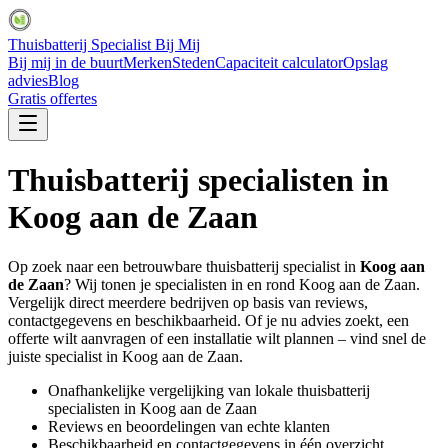
Thuisbatterij Specialist Bij Mij
Bij mij in de buurt
Merken
Steden
Capaciteit calculator
Opslag
advies
Blog
Gratis offertes
Thuisbatterij specialisten in
Koog aan de Zaan
Op zoek naar een betrouwbare thuisbatterij specialist in
Koog aan
de Zaan
? Wij tonen je specialisten in en rond
Koog aan de Zaan
.
Vergelijk direct meerdere bedrijven op basis van reviews,
contactgegevens en beschikbaarheid. Of je nu advies zoekt, een
offerte wilt aanvragen of een installatie wilt plannen – vind snel de
juiste specialist in
Koog aan de Zaan
.
Onafhankelijke vergelijking van lokale thuisbatterij
specialisten in
Koog aan de Zaan
Reviews en beoordelingen van echte klanten
Beschikbaarheid en contactgegevens in één overzicht