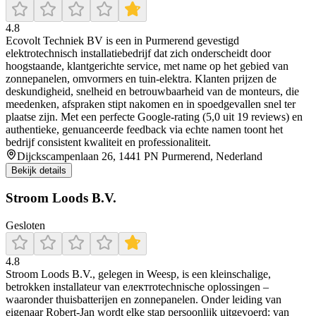
4.8
Ecovolt Techniek BV is een in Purmerend gevestigd
elektrotechnisch installatiebedrijf dat zich onderscheidt door
hoogstaande, klantgerichte service, met name op het gebied van
zonnepanelen, omvormers en tuin‑elektra. Klanten prijzen de
deskundigheid, snelheid en betrouwbaarheid van de monteurs, die
meedenken, afspraken stipt nakomen en in spoedgevallen snel ter
plaatse zijn. Met een perfecte Google‑rating (5,0 uit 19 reviews) en
authentieke, genuanceerde feedback via echte namen toont het
bedrijf consistent kwaliteit en professionaliteit.
Dijckscampenlaan 26, 1441 PN Purmerend, Nederland
Bekijk details
Stroom Loods B.V.
Gesloten
4.8
Stroom Loods B.V., gelegen in Weesp, is een kleinschalige,
betrokken installateur van електrotechnische oplossingen –
waaronder thuisbatterijen en zonnepanelen. Onder leiding van
eigenaar Robert‑Jan wordt elke stap persoonlijk uitgevoerd: van