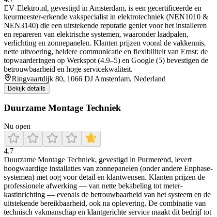
EV‑Elektro.nl, gevestigd in Amsterdam, is een gecertificeerde en
keurmeester‑erkende vakspecialist in elektrotechniek (NEN1010 &
NEN3140) die een uitstekende reputatie geniet voor het installeren
en repareren van elektrische systemen, waaronder laadpalen,
verlichting en zonnepanelen. Klanten prijzen vooral de vakkennis,
nette uitvoering, heldere communicatie en flexibiliteit van Ernst; de
topwaarderingen op Werkspot (4.9–5) en Google (5) bevestigen de
betrouwbaarheid en hoge servicekwaliteit.
Ringvaartdijk 80, 1066 DJ Amsterdam, Nederland
Bekijk details
Duurzame Montage Techniek
Nu open
4.7
Duurzame Montage Techniek, gevestigd in Purmerend, levert
hoogwaardige installaties van zonnepanelen (onder andere Enphase-
systemen) met oog voor detail en klantwensen. Klanten prijzen de
professionele afwerking — van nette bekabeling tot meter-
kastinrichting — evenals de betrouwbaarheid van het systeem en de
uitstekende bereikbaarheid, ook na oplevering. De combinatie van
technisch vakmanschap en klantgerichte service maakt dit bedrijf tot