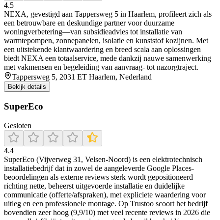
4.5
NEXA, gevestigd aan Tappersweg 5 in Haarlem, profileert zich als
een betrouwbare en deskundige partner voor duurzame
woningverbetering—van subsidieadvies tot installatie van
warmtepompen, zonnepanelen, isolatie en kunststof kozijnen. Met
een uitstekende klantwaardering en breed scala aan oplossingen
biedt NEXA een totaalservice, mede dankzij nauwe samenwerking
met vakmensen en begeleiding van aanvraag- tot nazorgtraject.
Tappersweg 5, 2031 ET Haarlem, Nederland
Bekijk details
SuperEco
Gesloten
4.4
SuperEco (Vijverweg 31, Velsen-Noord) is een elektrotechnisch
installatiebedrijf dat in zowel de aangeleverde Google Places-
beoordelingen als externe reviews sterk wordt gepositioneerd
richting nette, beheerst uitgevoerde installatie en duidelijke
communicatie (offerte/afspraken), met expliciete waardering voor
uitleg en een professionele montage. Op Trustoo scoort het bedrijf
bovendien zeer hoog (9,9/10) met veel recente reviews in 2026 die