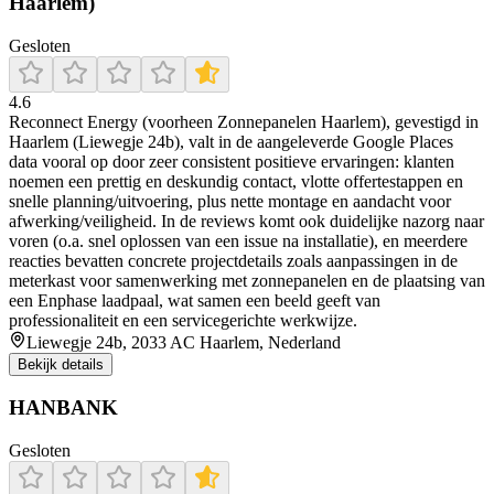
Haarlem)
Gesloten
4.6
Reconnect Energy (voorheen Zonnepanelen Haarlem), gevestigd in
Haarlem (Liewegje 24b), valt in de aangeleverde Google Places
data vooral op door zeer consistent positieve ervaringen: klanten
noemen een prettig en deskundig contact, vlotte offertestappen en
snelle planning/uitvoering, plus nette montage en aandacht voor
afwerking/veiligheid. In de reviews komt ook duidelijke nazorg naar
voren (o.a. snel oplossen van een issue na installatie), en meerdere
reacties bevatten concrete projectdetails zoals aanpassingen in de
meterkast voor samenwerking met zonnepanelen en de plaatsing van
een Enphase laadpaal, wat samen een beeld geeft van
professionaliteit en een servicegerichte werkwijze.
Liewegje 24b, 2033 AC Haarlem, Nederland
Bekijk details
HANBANK
Gesloten