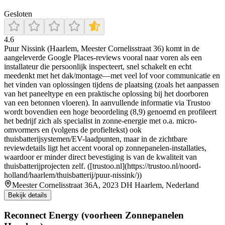
Gesloten
4.6
Puur Nissink (Haarlem, Meester Cornelisstraat 36) komt in de
aangeleverde Google Places-reviews vooral naar voren als een
installateur die persoonlijk inspecteert, snel schakelt en echt
meedenkt met het dak/montage—met veel lof voor communicatie en
het vinden van oplossingen tijdens de plaatsing (zoals het aanpassen
van het paneeltype en een praktische oplossing bij het doorboren
van een betonnen vloeren). In aanvullende informatie via Trustoo
wordt bovendien een hoge beoordeling (8,9) genoemd en profileert
het bedrijf zich als specialist in zonne-energie met o.a. micro-
omvormers en (volgens de profieltekst) ook
thuisbatterijsystemen/EV-laadpunten, maar in de zichtbare
reviewdetails ligt het accent vooral op zonnepanelen-installaties,
waardoor er minder direct bevestiging is van de kwaliteit van
thuisbatterijprojecten zelf. ([trustoo.nl](https://trustoo.nl/noord-
holland/haarlem/thuisbatterij/puur-nissink/))
Meester Cornelisstraat 36A, 2023 DH Haarlem, Nederland
Bekijk details
Reconnect Energy (voorheen Zonnepanelen