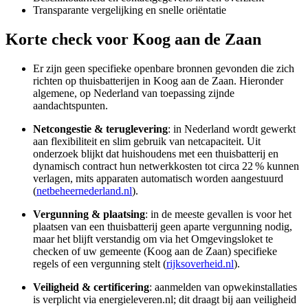
Transparante vergelijking en snelle oriëntatie
Korte check voor
Koog aan de Zaan
Er zijn geen specifieke openbare bronnen gevonden die zich
richten op thuisbatterijen in Koog aan de Zaan. Hieronder
algemene, op Nederland van toepassing zijnde
aandachtspunten.
Netcongestie & teruglevering
: in Nederland wordt gewerkt
aan flexibiliteit en slim gebruik van netcapaciteit. Uit
onderzoek blijkt dat huishoudens met een thuisbatterij en
dynamisch contract hun netwerkkosten tot circa 22 % kunnen
verlagen, mits apparaten automatisch worden aangestuurd
(
netbeheernederland.nl
).
Vergunning & plaatsing
: in de meeste gevallen is voor het
plaatsen van een thuisbatterij geen aparte vergunning nodig,
maar het blijft verstandig om via het Omgevingsloket te
checken of uw gemeente (Koog aan de Zaan) specifieke
regels of een vergunning stelt (
rijksoverheid.nl
).
Veiligheid & certificering
: aanmelden van opwekinstallaties
is verplicht via energieleveren.nl; dit draagt bij aan veiligheid