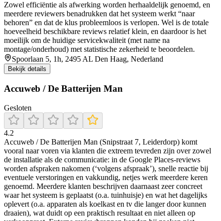
Zowel efficiëntie als afwerking worden herhaaldelijk genoemd, en
meerdere reviewers benadrukken dat het systeem werkt “naar
behoren” en dat de klus probleemloos is verlopen. Wel is de totale
hoeveelheid beschikbare reviews relatief klein, en daardoor is het
moeilijk om de huidige servicekwaliteit (met name na
montage/onderhoud) met statistische zekerheid te beoordelen.
Spoorlaan 5, 1h, 2495 AL Den Haag, Nederland
Bekijk details
Accuweb / De Batterijen Man
Gesloten
4.2
Accuweb / De Batterijen Man (Snipstraat 7, Leiderdorp) komt
vooral naar voren via klanten die extreem tevreden zijn over zowel
de installatie als de communicatie: in de Google Places-reviews
worden afspraken nakomen (‘volgens afspraak’), snelle reactie bij
eventuele verstoringen en vakkundig, netjes werk meerdere keren
genoemd. Meerdere klanten beschrijven daarnaast zeer concreet
waar het systeem is geplaatst (o.a. tuinhuisje) en wat het dagelijks
oplevert (o.a. apparaten als koelkast en tv die langer door kunnen
draaien), wat duidt op een praktisch resultaat en niet alleen op