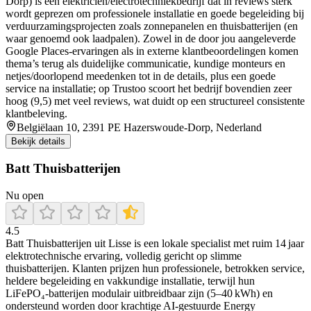
Dorp) is een elektricien/electrotechniekbedrijf dat in reviews sterk
wordt geprezen om professionele installatie en goede begeleiding bij
verduurzamingsprojecten zoals zonnepanelen en thuisbatterijen (en
waar genoemd ook laadpalen). Zowel in de door jou aangeleverde
Google Places-ervaringen als in externe klantbeoordelingen komen
thema’s terug als duidelijke communicatie, kundige monteurs en
netjes/doorlopend meedenken tot in de details, plus een goede
service na installatie; op Trustoo scoort het bedrijf bovendien zeer
hoog (9,5) met veel reviews, wat duidt op een structureel consistente
klantbeleving.
Belgiëlaan 10, 2391 PE Hazerswoude-Dorp, Nederland
Bekijk details
Batt Thuisbatterijen
Nu open
4.5
Batt Thuisbatterijen uit Lisse is een lokale specialist met ruim 14 jaar
elektrotechnische ervaring, volledig gericht op slimme
thuisbatterijen. Klanten prijzen hun professionele, betrokken service,
heldere begeleiding en vakkundige installatie, terwijl hun
LiFePO₄‑batterijen modulair uitbreidbaar zijn (5–40 kWh) en
ondersteund worden door krachtige AI‑gestuurde Energy