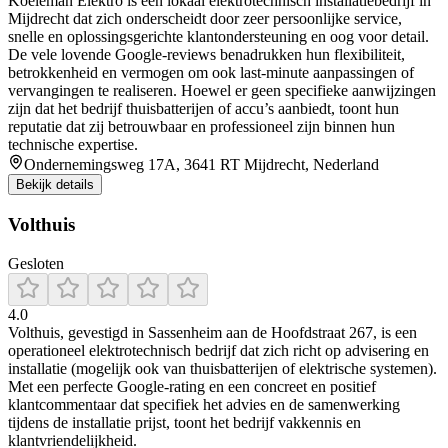
Koeleman Elektro is een lokaal elektrotechnisch installatiebedrijf in
Mijdrecht dat zich onderscheidt door zeer persoonlijke service,
snelle en oplossingsgerichte klantondersteuning en oog voor detail.
De vele lovende Google-reviews benadrukken hun flexibiliteit,
betrokkenheid en vermogen om ook last-minute aanpassingen of
vervangingen te realiseren. Hoewel er geen specifieke aanwijzingen
zijn dat het bedrijf thuisbatterijen of accu’s aanbiedt, toont hun
reputatie dat zij betrouwbaar en professioneel zijn binnen hun
technische expertise.
Ondernemingsweg 17A, 3641 RT Mijdrecht, Nederland
Bekijk details
Volthuis
Gesloten
4.0
Volthuis, gevestigd in Sassenheim aan de Hoofdstraat 267, is een
operationeel elektrotechnisch bedrijf dat zich richt op advisering en
installatie (mogelijk ook van thuisbatterijen of elektrische systemen).
Met een perfecte Google-rating en een concreet en positief
klantcommentaar dat specifiek het advies en de samenwerking
tijdens de installatie prijst, toont het bedrijf vakkennis en
klantvriendelijkheid.