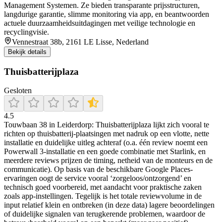
Management Systemen. Ze bieden transparante prijsstructuren,
langdurige garantie, slimme monitoring via app, en beantwoorden
actuele duurzaamheidsuitdagingen met veilige technologie en
recyclingvisie.
Vennestraat 38b, 2161 LE Lisse, Nederland
Bekijk details
Thuisbatterijplaza
Gesloten
4.5
Touwbaan 38 in Leiderdorp: Thuisbatterijplaza lijkt zich vooral te
richten op thuisbatterij-plaatsingen met nadruk op een vlotte, nette
installatie en duidelijke uitleg achteraf (o.a. één review noemt een
Powerwall 3-installatie en een goede combinatie met Starlink, en
meerdere reviews prijzen de timing, netheid van de monteurs en de
communicatie). Op basis van de beschikbare Google Places-
ervaringen oogt de service vooral ‘zorgeloos/ontzorgend’ en
technisch goed voorbereid, met aandacht voor praktische zaken
zoals app-instellingen. Tegelijk is het totale reviewvolume in de
input relatief klein en ontbreken (in deze data) lagere beoordelingen
of duidelijke signalen van terugkerende problemen, waardoor de