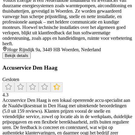
Voltios Energie is een Nederlandse installateur en leverancier van
duurzame energiesystemen zoals warmtepompen, airconditioning en
thuisbatterijen, gevestigd in Woerden. Ze worden gewaardeerd
vanwege hun scherpe prijsstelling, snelle en nette installatie, en
professionele aanpak – met heldere communicatie en kundige
monteurs. Hoewel technische installaties over het algemeen goed
verlopen, blijkt uit klantfeedback dat hun softwarematige
ondersteuning, zoals apps en handleidingen, ruimte voor verbetering
heeft.
Hoge Rijndijk 9a, 3449 HB Woerden, Nederland
Bekijk details
Accuservice Den Haag
Gesloten
4.3
Accuservice Den Haag is een lokaal opererende accu‑specialist aan
de Naaldwijksestraat in Den Haag met uitstekende beoordelingen
(5.0 uit 159 reviews). Klanten prijzen vooral de snelle en
vriendelijke service, zowel op locatie als in de werkplaats, duidelijke
prijsopgaven en een flexibele bereikbaarheid, zelfs buiten reguliere
uren. De feedback is concreet en contextueel, wat wijst op
authentieke klantervaringen, en daarmee oogt het bedrijf zeer