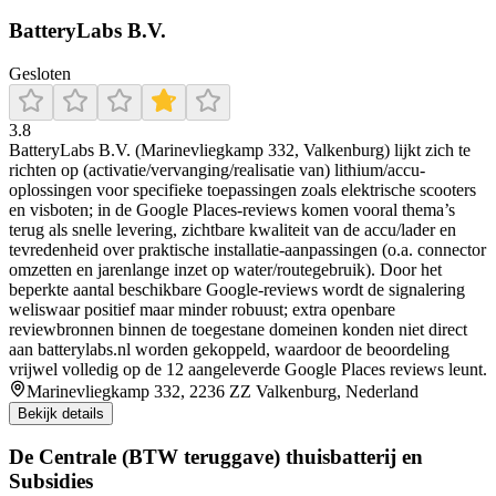
BatteryLabs B.V.
Gesloten
3.8
BatteryLabs B.V. (Marinevliegkamp 332, Valkenburg) lijkt zich te
richten op (activatie/vervanging/realisatie van) lithium/accu-
oplossingen voor specifieke toepassingen zoals elektrische scooters
en visboten; in de Google Places-reviews komen vooral thema’s
terug als snelle levering, zichtbare kwaliteit van de accu/lader en
tevredenheid over praktische installatie-aanpassingen (o.a. connector
omzetten en jarenlange inzet op water/routegebruik). Door het
beperkte aantal beschikbare Google-reviews wordt de signalering
weliswaar positief maar minder robuust; extra openbare
reviewbronnen binnen de toegestane domeinen konden niet direct
aan batterylabs.nl worden gekoppeld, waardoor de beoordeling
vrijwel volledig op de 12 aangeleverde Google Places reviews leunt.
Marinevliegkamp 332, 2236 ZZ Valkenburg, Nederland
Bekijk details
De Centrale (BTW teruggave) thuisbatterij en
Subsidies