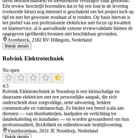
diens betrouwbaarheid en meedenkend vermogen vaak genoemd.
Eén review beschrijft bovendien dat er bij een fout in de levering
(verkeerde kleur) nog intensief is geschakeld om het project toch op
tijd en met het gewenste resultaat af te ronden. Op basis hiervan is
het profiel van een professionele elektricien met focus op kwaliteit
en klantservice, al is aanvullende externe reviewvalidatie binnen de
opgegeven (gefilterde) bronnen niet beschikbaar gevonden.
Avenbeeck, 2182 RV Hillegom, Nederland
Bekijk details
Rolvink Elektrotechniek
Nu open
4.5
Rolvink Elektrotechniek in Nootdorp is een kleinschalige en
duurzame elektricien met een persoonlijke aanpak, die zich
onderscheidt door zorgvuldige, nette uitvoering, heldere
communicatie en vakmanschap. Ze bieden een breed scala aan
diensten — van thuisbatterijen, laadpalen en verlichting tot
databekabeling en installaties — en worden gewaardeerd om hun
professionaliteit, flexibiliteit en milieubewuste bedrijfsvoering.
Vuurdoornlaan, 2631 JE Nootdorp, Nederland
Bekijk details