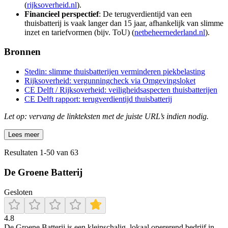
(
rijksoverheid.nl
).
Financieel perspectief
: De terugverdientijd van een
thuisbatterij is vaak langer dan 15 jaar, afhankelijk van slimme
inzet en tariefvormen (bijv. ToU) (
netbeheernederland.nl
).
Bronnen
Stedin: slimme thuisbatterijen verminderen piekbelasting
Rijksoverheid: vergunningcheck via Omgevingsloket
CE Delft / Rijksoverheid: veiligheidsaspecten thuisbatterijen
CE Delft rapport: terugverdientijd thuisbatterij
Let op: vervang de linkteksten met de juiste URL’s indien nodig.
Lees meer
Resultaten
1
-
50
van
63
De Groene Batterij
Gesloten
4.8
De Groene Batterij is een kleinschalig, lokaal opererend bedrijf in