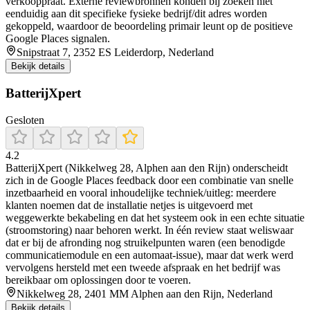
verkooppraat. Externe reviewbronnen konden bij zoeken niet
eenduidig aan dit specifieke fysieke bedrijf/dit adres worden
gekoppeld, waardoor de beoordeling primair leunt op de positieve
Google Places signalen.
Snipstraat 7, 2352 ES Leiderdorp, Nederland
Bekijk details
BatterijXpert
Gesloten
4.2
BatterijXpert (Nikkelweg 28, Alphen aan den Rijn) onderscheidt
zich in de Google Places feedback door een combinatie van snelle
inzetbaarheid en vooral inhoudelijke techniek/uitleg: meerdere
klanten noemen dat de installatie netjes is uitgevoerd met
weggewerkte bekabeling en dat het systeem ook in een echte situatie
(stroomstoring) naar behoren werkt. In één review staat weliswaar
dat er bij de afronding nog struikelpunten waren (een benodigde
communicatiemodule en een automaat-issue), maar dat werk werd
vervolgens hersteld met een tweede afspraak en het bedrijf was
bereikbaar om oplossingen door te voeren.
Nikkelweg 28, 2401 MM Alphen aan den Rijn, Nederland
Bekijk details