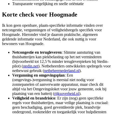
Transparante vergelijking en snelle oriëntatie
Korte check voor
Hoogmade
Ik kon geen openbare, plaats-specifieke informatie vinden over
netcongestie, vergunningen of veiligheidsregels specifiek voor
Hoogmade. Hieronder vind je daarom praktische, algemeen
geldende informatie voor Nederland, die ook nuttig is voor
bewoners van Hoogmade.
Netcongestie en terugleveren
: Slimme aansturing van
thuisbatterijen kan piekbelasting op het net verminderen
(bijvoorbeeld tot 12,5 % minder terugleverpieken bij Stedin-
pilot) (
stedin.net
). Netbeheerders ontwikkelen spelregels voor
netbewust gebruik (
netbeheernederland.nl
).
Vergunning en omgevingsplan
: Een
(omgevings‑)vergunning is meestal niet nodig voor
zonnepanelen of aanverwante apparatuur, maar check dit
altijd via het Omgevingsloket voor jouw gemeente, ook bij
plaatsing van een batterij (
rijksoverheid.nl
).
Veiligheid en brandrisico
: Er zijn (nog) geen specifieke
regels voor thuisbatterijen, maar veilige plaatsing is cruciaal:
geen beschadiging, goed geventileerde plek, brandvrije
ondergrond, rookmelder en toegankelijk voor hulpdiensten