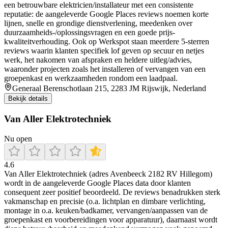
een betrouwbare elektricien/installateur met een consistente
reputatie: de aangeleverde Google Places reviews noemen korte
lijnen, snelle en grondige dienstverlening, meedenken over
duurzaamheids-/oplossingsvragen en een goede prijs-
kwaliteitverhouding. Ook op Werkspot staan meerdere 5-sterren
reviews waarin klanten specifiek lof geven op secuur en netjes
werk, het nakomen van afspraken en heldere uitleg/advies,
waaronder projecten zoals het installeren of vervangen van een
groepenkast en werkzaamheden rondom een laadpaal.
Generaal Berenschotlaan 215, 2283 JM Rijswijk, Nederland
Bekijk details
Van Aller Elektrotechniek
Nu open
4.6
Van Aller Elektrotechniek (adres Avenbeeck 2182 RV Hillegom)
wordt in de aangeleverde Google Places data door klanten
consequent zeer positief beoordeeld. De reviews benadrukken sterk
vakmanschap en precisie (o.a. lichtplan en dimbare verlichting,
montage in o.a. keuken/badkamer, vervangen/aanpassen van de
groepenkast en voorbereidingen voor apparatuur), daarnaast wordt