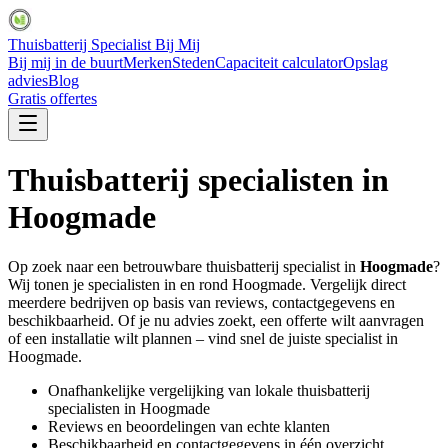
Thuisbatterij Specialist Bij Mij
Bij mij in de buurt
Merken
Steden
Capaciteit calculator
Opslag
advies
Blog
Gratis offertes
Thuisbatterij specialisten in
Hoogmade
Op zoek naar een betrouwbare thuisbatterij specialist in
Hoogmade
?
Wij tonen je specialisten in en rond
Hoogmade
. Vergelijk direct
meerdere bedrijven op basis van reviews, contactgegevens en
beschikbaarheid. Of je nu advies zoekt, een offerte wilt aanvragen
of een installatie wilt plannen – vind snel de juiste specialist in
Hoogmade
.
Onafhankelijke vergelijking van lokale thuisbatterij
specialisten in
Hoogmade
Reviews en beoordelingen van echte klanten
Beschikbaarheid en contactgegevens in één overzicht