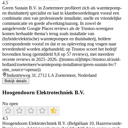
4.5
Green Sustain B.V. in Zoetermeer profileert zich als warmtepomp-
en thuisbatterij specialist en laat in klantbeoordelingen vooral een
combinatie zien van professionele installatie, snelle en vriendelijke
communicatie en goede afwerking/nazorg. In zowel de
aangeleverde Google Places reviews als de Trustoo-weergave
komen herhaalde thema’s terug zoals installatie van
(hybride/elektrische) warmtepompen en thuisbatterij, heldere
correspondentie vooraf en dat er na oplevering nog vragen naar
tevredenheid worden afgehandeld; op Trustoo scoort het bedrijf
bovendien hoog (gemiddeld 9,8 op 57 reviews), met meerdere
recente reviews in 2025–2026. ([trustoo.nl](https://trustoo.nl/zuid-
holland/zoetermeer/warmtepomp-installateur/green-sustain-bv/?
utm_source=openai))
Industrieweg 3J, 2712 LA Zoetermeer, Nederland
Bekijk details
Hoogendoorn Elektrotechniek B.V.
Nu open
4.5
Hoogendoorn Elektrotechniek B.V. (Belgiëlaan 10, Hazerswoude-