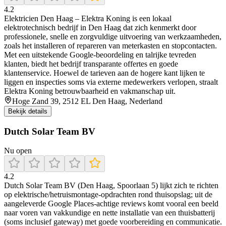
4.2
Elektricien Den Haag – Elektra Koning is een lokaal
elektrotechnisch bedrijf in Den Haag dat zich kenmerkt door
professionele, snelle en zorgvuldige uitvoering van werkzaamheden,
zoals het installeren of repareren van meterkasten en stopcontacten.
Met een uitstekende Google‑beoordeling en talrijke tevreden
klanten, biedt het bedrijf transparante offertes en goede
klantenservice. Hoewel de tarieven aan de hogere kant lijken te
liggen en inspecties soms via externe medewerkers verlopen, straalt
Elektra Koning betrouwbaarheid en vakmanschap uit.
Hoge Zand 39, 2512 EL Den Haag, Nederland
Bekijk details
Dutch Solar Team BV
Nu open
4.2
Dutch Solar Team BV (Den Haag, Spoorlaan 5) lijkt zich te richten
op elektrische/hetruismontage-opdrachten rond thuisopslag; uit de
aangeleverde Google Places-achtige reviews komt vooral een beeld
naar voren van vakkundige en nette installatie van een thuisbatterij
(soms inclusief gateway) met goede voorbereiding en communicatie.