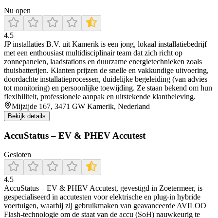
Nu open
4.5
JP installaties B.V. uit Kamerik is een jong, lokaal installatiebedrijf
met een enthousiast multidisciplinair team dat zich richt op
zonnepanelen, laadstations en duurzame energietechnieken zoals
thuisbatterijen. Klanten prijzen de snelle en vakkundige uitvoering,
doordachte installatieprocessen, duidelijke begeleiding (van advies
tot monitoring) en persoonlijke toewijding. Ze staan bekend om hun
flexibiliteit, professionele aanpak en uitstekende klantbeleving.
Mijzijde 167, 3471 GW Kamerik, Nederland
Bekijk details
AccuStatus – EV & PHEV Accutest
Gesloten
4.5
AccuStatus – EV & PHEV Accutest, gevestigd in Zoetermeer, is
gespecialiseerd in accutesten voor elektrische en plug‑in hybride
voertuigen, waarbij zij gebruikmaken van geavanceerde AVILOO
Flash‑technologie om de staat van de accu (SoH) nauwkeurig te