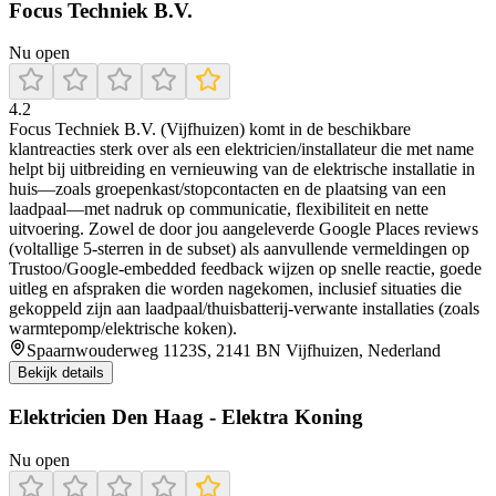
Focus Techniek B.V.
Nu open
4.2
Focus Techniek B.V. (Vijfhuizen) komt in de beschikbare
klantreacties sterk over als een elektricien/installateur die met name
helpt bij uitbreiding en vernieuwing van de elektrische installatie in
huis—zoals groepenkast/stopcontacten en de plaatsing van een
laadpaal—met nadruk op communicatie, flexibiliteit en nette
uitvoering. Zowel de door jou aangeleverde Google Places reviews
(voltallige 5-sterren in de subset) als aanvullende vermeldingen op
Trustoo/Google-embedded feedback wijzen op snelle reactie, goede
uitleg en afspraken die worden nagekomen, inclusief situaties die
gekoppeld zijn aan laadpaal/thuisbatterij-verwante installaties (zoals
warmtepomp/elektrische koken).
Spaarnwouderweg 1123S, 2141 BN Vijfhuizen, Nederland
Bekijk details
Elektricien Den Haag - Elektra Koning
Nu open