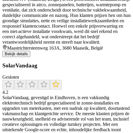
gespecialiseerd in airco, zonnepanelen, batterijen, warmtepomp en
ventilatie, dat zich onderscheidt door technische vakbekwaamheid,
duidelijke communicatie en nazorg. Hun klanten prijzen hen om hun
grondige simulaties, nette en veilige installatiewerkzaamheden en
responsief klantencontact. Hoewel een enkele prijsverwarring en
een niet-actieve installatie voorkwam, werd dit snel erkend en
correct afgehandeld, wat onderstreept dat het bedrijf
verantwoordelijkheid neemt en streeft naar kwaliteit.
Maastrichtersteenweg 163A, 3680 Maaseik, België
Bekijk details
SolarVandaag
Gesloten
4.2
SolarVandaag, gevestigd in Eindhoven, is een vakkundig
elektrotechnisch bedrijf gespecialiseerd in zonne-installaties en
upgraden van meterkasten, met een nadruk op kwaliteit, doortastend
vakmanschap en klantgerichte service. De meeste klanten prijzen de
nauwkeurigheid, snelheid en adviserende rol van het team, inclusief
creatieve oplossingen en volledige turnkey projecten. Met een
uitstekende Google-score en echte, inhoudelijke feedback toont