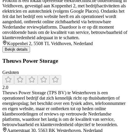
Prokom is een lokaal opererende elektrotechnische onderneming in
Veldhoven, gevestigd aan Koppenhei 2, met bedrijfsactiviteiten als
elektricien en autotechniek (volgens Google Places). Ondanks het
feit dat het bedrijf een website heeft en als operationeel wordt
aangeduid, ontbreekt online zichtbaarheid via betrouwbare
Nederlandse reviewplatforms. Daardoor is er op dit moment
onvoldoende basis om de kwaliteit van service, betrouwbaarheid of
klanttevredenheid adequaat in te schatten.
Koppenhei 2, 5508 TL Veldhoven, Nederland
Bekijk details
Theuws Power Storage
Gesloten
2.0
Theuws Power Storage (TPS BV) te Westerhoven is een
operationeel bedrijf dat zich kennelijk richt op thuisbatterijen of
energieopslag; het beschikt over een fysiek adres, telefoonnummer
en eigen website, maar er ontbreken tot op heden online
klantbeoordelingen of reviews op vertrouwde Nederlandse
platforms, waardoor het lastig is om de kwaliteit van service,
betrouwbaarheid en klanttevredenheid objectief te beoordelen.
Aarperstraat 30, 5563 BK Westerhoven, Nederland