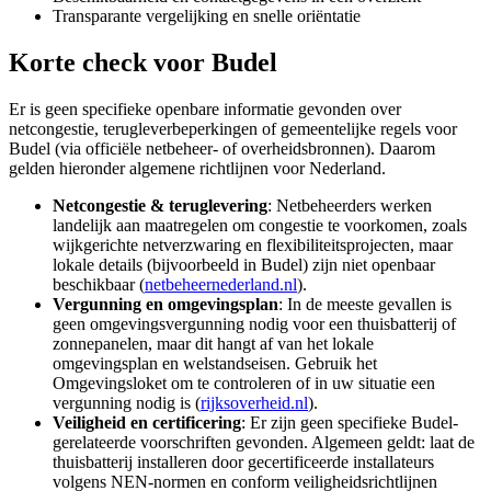
Transparante vergelijking en snelle oriëntatie
Korte check voor
Budel
Er is geen specifieke openbare informatie gevonden over
netcongestie, terugleverbeperkingen of gemeentelijke regels voor
Budel (via officiële netbeheer- of overheidsbronnen). Daarom
gelden hieronder algemene richtlijnen voor Nederland.
Netcongestie & teruglevering
: Netbeheerders werken
landelijk aan maatregelen om congestie te voorkomen, zoals
wijkgerichte netverzwaring en flexibiliteitsprojecten, maar
lokale details (bijvoorbeeld in Budel) zijn niet openbaar
beschikbaar (
netbeheernederland.nl
).
Vergunning en omgevingsplan
: In de meeste gevallen is
geen omgevingsvergunning nodig voor een thuisbatterij of
zonnepanelen, maar dit hangt af van het lokale
omgevingsplan en welstandseisen. Gebruik het
Omgevingsloket om te controleren of in uw situatie een
vergunning nodig is (
rijksoverheid.nl
).
Veiligheid en certificering
: Er zijn geen specifieke Budel-
gerelateerde voorschriften gevonden. Algemeen geldt: laat de
thuisbatterij installeren door gecertificeerde installateurs
volgens NEN-normen en conform veiligheidsrichtlijnen