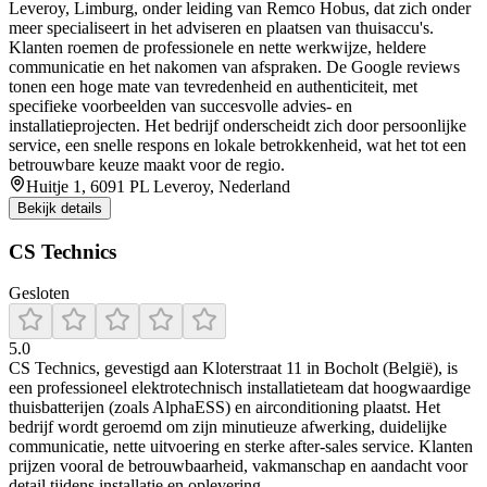
Leveroy, Limburg, onder leiding van Remco Hobus, dat zich onder
meer specialiseert in het adviseren en plaatsen van thuisaccu's.
Klanten roemen de professionele en nette werkwijze, heldere
communicatie en het nakomen van afspraken. De Google reviews
tonen een hoge mate van tevredenheid en authenticiteit, met
specifieke voorbeelden van succesvolle advies- en
installatieprojecten. Het bedrijf onderscheidt zich door persoonlijke
service, een snelle respons en lokale betrokkenheid, wat het tot een
betrouwbare keuze maakt voor de regio.
Huitje 1, 6091 PL Leveroy, Nederland
Bekijk details
CS Technics
Gesloten
5.0
CS Technics, gevestigd aan Kloterstraat 11 in Bocholt (België), is
een professioneel elektrotechnisch installatieteam dat hoogwaardige
thuisbatterijen (zoals AlphaESS) en airconditioning plaatst. Het
bedrijf wordt geroemd om zijn minutieuze afwerking, duidelijke
communicatie, nette uitvoering en sterke after‑sales service. Klanten
prijzen vooral de betrouwbaarheid, vakmanschap en aandacht voor
detail tijdens installatie en oplevering.