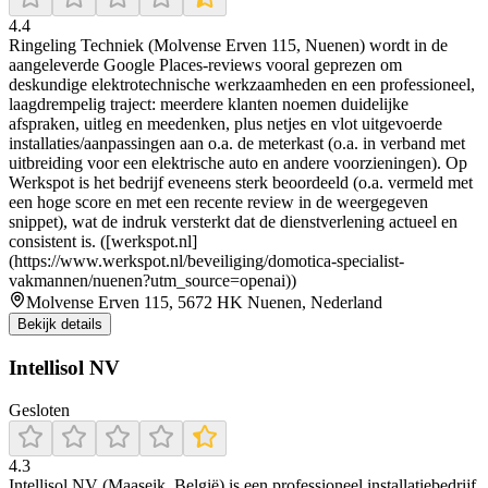
4.4
Ringeling Techniek (Molvense Erven 115, Nuenen) wordt in de
aangeleverde Google Places-reviews vooral geprezen om
deskundige elektrotechnische werkzaamheden en een professioneel,
laagdrempelig traject: meerdere klanten noemen duidelijke
afspraken, uitleg en meedenken, plus netjes en vlot uitgevoerde
installaties/aanpassingen aan o.a. de meterkast (o.a. in verband met
uitbreiding voor een elektrische auto en andere voorzieningen). Op
Werkspot is het bedrijf eveneens sterk beoordeeld (o.a. vermeld met
een hoge score en met een recente review in de weergegeven
snippet), wat de indruk versterkt dat de dienstverlening actueel en
consistent is. ([werkspot.nl]
(https://www.werkspot.nl/beveiliging/domotica-specialist-
vakmannen/nuenen?utm_source=openai))
Molvense Erven 115, 5672 HK Nuenen, Nederland
Bekijk details
Intellisol NV
Gesloten
4.3
Intellisol NV (Maaseik, België) is een professioneel installatiebedrijf