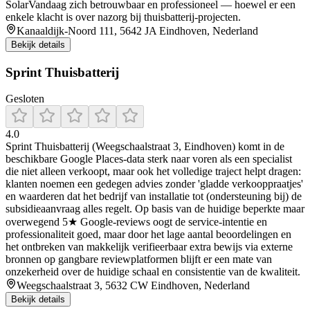
SolarVandaag zich betrouwbaar en professioneel — hoewel er een
enkele klacht is over nazorg bij thuisbatterij-projecten.
Kanaaldijk-Noord 111, 5642 JA Eindhoven, Nederland
Bekijk details
Sprint Thuisbatterij
Gesloten
4.0
Sprint Thuisbatterij (Weegschaalstraat 3, Eindhoven) komt in de
beschikbare Google Places-data sterk naar voren als een specialist
die niet alleen verkoopt, maar ook het volledige traject helpt dragen:
klanten noemen een gedegen advies zonder 'gladde verkooppraatjes'
en waarderen dat het bedrijf van installatie tot (ondersteuning bij) de
subsidieaanvraag alles regelt. Op basis van de huidige beperkte maar
overwegend 5★ Google-reviews oogt de service-intentie en
professionaliteit goed, maar door het lage aantal beoordelingen en
het ontbreken van makkelijk verifieerbaar extra bewijs via externe
bronnen op gangbare reviewplatformen blijft er een mate van
onzekerheid over de huidige schaal en consistentie van de kwaliteit.
Weegschaalstraat 3, 5632 CW Eindhoven, Nederland
Bekijk details