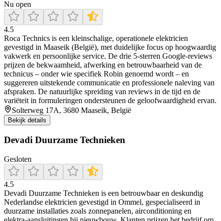
Nu open
4.5
Roca Technics is een kleinschalige, operationele elektricien
gevestigd in Maaseik (België), met duidelijke focus op hoogwaardig
vakwerk en persoonlijke service. De drie 5-sterren Google-reviews
prijzen de bekwaamheid, afwerking en betrouwbaarheid van de
technicus – onder wie specifiek Robin genoemd wordt – en
suggereren uitstekende communicatie en professionele naleving van
afspraken. De natuurlijke spreiding van reviews in de tijd en de
variëteit in formuleringen ondersteunen de geloofwaardigheid ervan.
Solterweg 17A, 3680 Maaseik, België
Bekijk details
Devadi Duurzame Technieken
Gesloten
4.5
Devadi Duurzame Technieken is een betrouwbaar en deskundig
Nederlandse elektricien gevestigd in Ommel, gespecialiseerd in
duurzame installaties zoals zonnepanelen, airconditioning en
elektra‑aansluitingen bij nieuwbouw. Klanten prijzen het bedrijf om