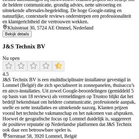
de heldere communicatie, grondig advies, nette uitvoering en
uitstekende aftersales-begeleiding. De hoge Google‑rating en
natuurlijke, contextuele reviews onderstrepen een professionaliteit
en klantgerichtheid die vertrouwen wekken.
Kluisstraat 30, 5724 AE Ommel, Nederland
Bekijk details
J&S Technix BV
Nu open
4.5
J&S Technix BV is een multidisciplinaire installateur gevestigd in
Lommel (België) die zich specialiseert in zonnepanelen, thuisaccu’s
en airco-installaties. Uit zowel Google-beoordelingen (gemiddeld 5
op basis van 18 reviews) als vermeldingen op Trustoo blijkt dat het
bedrijf bekendstaat om heldere communicatie, professionele aanpak,
snelle en nette installaties en uitstekende nazorg. Klanten prijzen
vooral het technische vakmanschap en het nakomen van afspraken.
Hoewel de geografische focus op Lommel duidelijk is, suggereert
de positieve reputatie op Nederlandse platformen dat J&S Technix
ook daar een betrouwbare speler is.
Sterstraat 58, 3920 Lommel, België