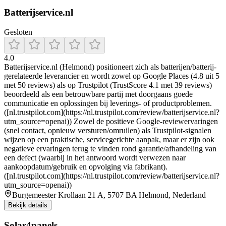
Batterijservice.nl
Gesloten
4.0
Batterijservice.nl (Helmond) positioneert zich als batterijen/batterij-
gerelateerde leverancier en wordt zowel op Google Places (4.8 uit 5
met 50 reviews) als op Trustpilot (TrustScore 4.1 met 39 reviews)
beoordeeld als een betrouwbare partij met doorgaans goede
communicatie en oplossingen bij leverings- of productproblemen.
([nl.trustpilot.com](https://nl.trustpilot.com/review/batterijservice.nl?
utm_source=openai)) Zowel de positieve Google-reviewervaringen
(snel contact, opnieuw versturen/omruilen) als Trustpilot-signalen
wijzen op een praktische, servicegerichte aanpak, maar er zijn ook
negatieve ervaringen terug te vinden rond garantie/afhandeling van
een defect (waarbij in het antwoord wordt verwezen naar
aankoopdatum/gebruik en opvolging via fabrikant).
([nl.trustpilot.com](https://nl.trustpilot.com/review/batterijservice.nl?
utm_source=openai))
Burgemeester Krollaan 21 A, 5707 BA Helmond, Nederland
Bekijk details
Solar4panels