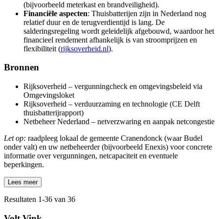
(bijvoorbeeld meterkast en brandveiligheid).
Financiële aspecten
: Thuisbatterijen zijn in Nederland nog
relatief duur en de terugverdientijd is lang. De
salderingsregeling wordt geleidelijk afgebouwd, waardoor het
financieel rendement afhankelijk is van stroomprijzen en
flexibiliteit (
rijksoverheid.nl
).
Bronnen
Rijksoverheid – vergunningcheck en omgevingsbeleid via
Omgevingsloket
Rijksoverheid – verduurzaming en technologie (CE Delft
thuisbatterijrapport)
Netbeheer Nederland – netverzwaring en aanpak netcongestie
Let op:
raadpleeg lokaal de gemeente Cranendonck (waar Budel
onder valt) en uw netbeheerder (bijvoorbeeld Enexis) voor concrete
informatie over vergunningen, netcapaciteit en eventuele
beperkingen.
Lees meer
Resultaten
1
-
36
van
36
Volt Vink