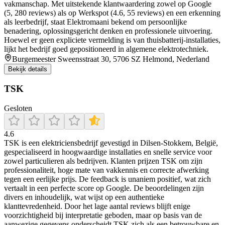
vakmanschap. Met uitstekende klantwaardering zowel op Google
(5, 280 reviews) als op Werkspot (4.6, 55 reviews) en een erkenning
als leerbedrijf, staat Elektromaani bekend om persoonlijke
benadering, oplossingsgericht denken en professionele uitvoering.
Hoewel er geen expliciete vermelding is van thuisbatterij-installaties,
lijkt het bedrijf goed gepositioneerd in algemene elektrotechniek.
Burgemeester Sweensstraat 30, 5706 SZ Helmond, Nederland
Bekijk details
TSK
Gesloten
4.6
TSK is een elektriciensbedrijf gevestigd in Dilsen-Stokkem, België,
gespecialiseerd in hoogwaardige installaties en snelle service voor
zowel particulieren als bedrijven. Klanten prijzen TSK om zijn
professionaliteit, hoge mate van vakkennis en correcte afwerking
tegen een eerlijke prijs. De feedback is unaniem positief, wat zich
vertaalt in een perfecte score op Google. De beoordelingen zijn
divers en inhoudelijk, wat wijst op een authentieke
klanttevredenheid. Door het lage aantal reviews blijft enige
voorzichtigheid bij interpretatie geboden, maar op basis van de
aanwezige gegevens onderscheidt TSK zich als een betrouwbare en