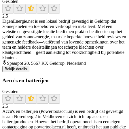
Gesloten
2.5
EigenEnergie.net is een lokaal bedrijf gevestigd in Geldrop dat
zonnepanelen en toebehoren verkoopt en installeert. Met een
website en gevestigde locatie biedt men praktische diensten op het
gebied van zonne-energie, maar de beperkte hoeveelheid reviews en
gemengde feedback—variërend van lovende opmerkingen over het
team en heldere doelstellingen tot scherpe klachten over
klantgerichtheid—geeft aanleiding tot voorzichtigheid bij potentiële
klanten.
Spaarpot 20, 5667 KX Geldrop, Nederland
Bekijk details
Accu's en batterijen
Gesloten
2.5
Accu's en batterijen (Powertoolaccu.nl) is een bedrijf dat gevestigd
is aan Norenberg 2 in Veldhoven en zich richt op accu‑ en
batterijproducten. Hoewel het bedrijf operationeel is en een eigen
contactpagina op powertoolaccu.nl heeft, ontbreekt het aan publieke