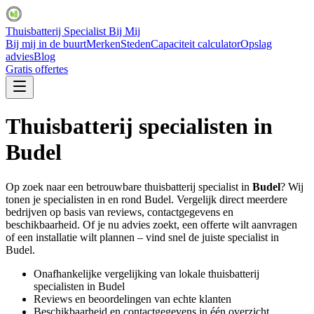
Thuisbatterij Specialist Bij Mij
Bij mij in de buurt
Merken
Steden
Capaciteit calculator
Opslag
advies
Blog
Gratis offertes
Thuisbatterij specialisten in
Budel
Op zoek naar een betrouwbare thuisbatterij specialist in
Budel
? Wij
tonen je specialisten in en rond
Budel
. Vergelijk direct meerdere
bedrijven op basis van reviews, contactgegevens en
beschikbaarheid. Of je nu advies zoekt, een offerte wilt aanvragen
of een installatie wilt plannen – vind snel de juiste specialist in
Budel
.
Onafhankelijke vergelijking van lokale thuisbatterij
specialisten in
Budel
Reviews en beoordelingen van echte klanten
Beschikbaarheid en contactgegevens in één overzicht