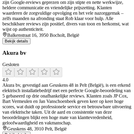
zijn Google‑reviews geprezen om zijn stipte en nette werkwijze,
heldere communicatie en vriendelijke prijszetting. Klanten
waarderen de zorgvuldige opvolging en het vele nazorggemak –
zelfs maanden na afronding staat Rob klaar voor hulp. Alle
beschikbare reviews zijn positief, divers van toon en herkomst, wat
wijst op authenticiteit.
Balkenstraat 16, 3950 Bocholt, België
Bekijk details
Akura bv
Gesloten
4.0
Akura bv, gevestigd aan Geuskens 48 in Pelt (België), is een erkend
elektrisch installatiebedrijf met een perfecte Google‑beoordeling van
5 gebaseerd op drie onafhankelijke reviews. Klanten zoals JP Cox,
Bart Vermeulen en Jan Vanschoenbeek geven keer op keer hoge
scores, wat duidt op professionele service en betrouwbare uitvoering
van elektrische taken. Uit de aard en consistentie van deze
beoordelingen blijkt een hoge mate van klanttevredenheid,
geloofwaardigheid en vakmanschap.
Geuskens 48, 3910 Pelt, België