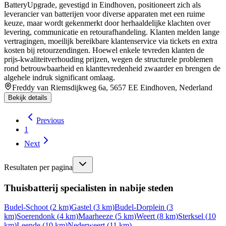
BatteryUpgrade, gevestigd in Eindhoven, positioneert zich als
leverancier van batterijen voor diverse apparaten met een ruime
keuze, maar wordt gekenmerkt door herhaaldelijke klachten over
levering, communicatie en retourafhandeling. Klanten melden lange
vertragingen, moeilijk bereikbare klantenservice via tickets en extra
kosten bij retourzendingen. Hoewel enkele tevreden klanten de
prijs-kwaliteitverhouding prijzen, wegen de structurele problemen
rond betrouwbaarheid en klanttevredenheid zwaarder en brengen de
algehele indruk significant omlaag.
Freddy van Riemsdijkweg 6a, 5657 EE Eindhoven, Nederland
Bekijk details
Previous
1
Next
Resultaten per pagina
Thuisbatterij specialisten in nabije steden
Budel-Schoot
(
2
km)
Gastel
(
3
km)
Budel-Dorplein
(
3
km)
Soerendonk
(
4
km)
Maarheeze
(
5
km)
Weert
(
8
km)
Sterksel
(
10
km)
Leende
(
10
km)
Nederweert
(
11
km)