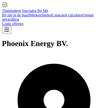
Thuisbatterij Specialist Bij Mij
Bij mij in de buurt
Merken
Steden
Capaciteit calculator
Opslag
advies
Blog
Gratis offertes
Phoenix Energy BV.