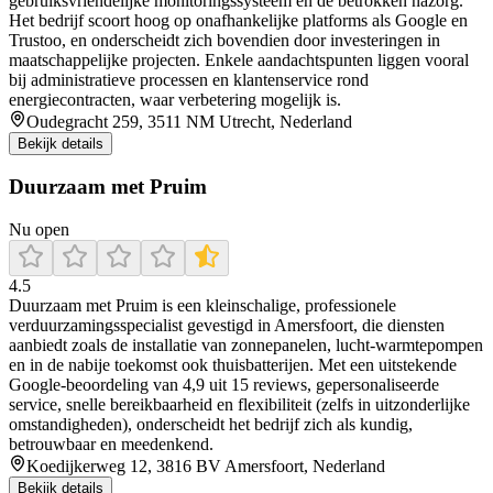
gebruiksvriendelijke monitoringssysteem en de betrokken nazorg.
Het bedrijf scoort hoog op onafhankelijke platforms als Google en
Trustoo, en onderscheidt zich bovendien door investeringen in
maatschappelijke projecten. Enkele aandachtspunten liggen vooral
bij administratieve processen en klantenservice rond
energiecontracten, waar verbetering mogelijk is.
Oudegracht 259, 3511 NM Utrecht, Nederland
Bekijk details
Duurzaam met Pruim
Nu open
4.5
Duurzaam met Pruim is een kleinschalige, professionele
verduurzamingsspecialist gevestigd in Amersfoort, die diensten
aanbiedt zoals de installatie van zonnepanelen, lucht‑warmtepompen
en in de nabije toekomst ook thuisbatterijen. Met een uitstekende
Google‑beoordeling van 4,9 uit 15 reviews, gepersonaliseerde
service, snelle bereikbaarheid en flexibiliteit (zelfs in uitzonderlijke
omstandigheden), onderscheidt het bedrijf zich als kundig,
betrouwbaar en meedenkend.
Koedijkerweg 12, 3816 BV Amersfoort, Nederland
Bekijk details