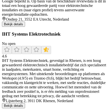
Google beperkt is. Op basis van de beschikbare reviewdata is dit in
totaal een hoog gewaardeerde partij voor elektrotechnische
installaties en (naar eigen profiel) tevens aanverwante
energie/installatie-opdrachten.
Ondiep 21, 3552 EA Utrecht, Nederland
Bekijk details
IHT Systems Elektrotechniek
Nu open
4.6
IHT Systems Elektrotechniek, gevestigd in Rhenen, is een hoog
gewaardeerd elektrotechnisch installatiebedrijf dat zich specialiseert
in laadpalen, meterkasten, smart home, verlichting en
energiesystemen. Met uitstekende beoordelingen op platformen als
Werkspot (4.9/5) en Trustoo (9,6), blijkt het bedrijf betrouwbaar,
vakkundig en klantgericht te werken, met snelle reacties, duidelijke
communicatie en nette uitvoering. Hoewel het merendeel van de
feedback zeer positief is, is er één melding van onprofessioneel
gedrag met betrekking tot privacy, die aandacht verdient.
Lijsterberg 2, 3911 DK Rhenen, Nederland
Bekijk details