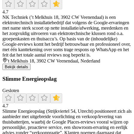
4.7
NK Techniek (’t Melkhuis 18, 3902 CW Veenendaal) is een
elektrotechnisch installatiebedrijf dat volgens de Google-ervaringen
met name sterk scoort op nette installatie/afwerking, meedenken en
het zorgvuldig uitvoeren van elektrotechnische klussen rond o.a.
groepenkasten en thuisaccu’s. Op basis van de (inhoudelijke)
Google-reviews komt het bedrijf betrouwbaar en professioneel over,
met één kanttekening over soms trage respons op WhatsApp en het
feit dat het totale aantal reviews nog beperkt is.
't Melkhuis 18, 3902 CW Veenendaal, Nederland
Bekijk details
Slimme Energieopslag
Gesloten
4.7
Slimme Energieopslag (Strijkviertel 54, Utrecht) positioneert zich als
aanbieder met uitgebreide voorlichting en verkoop/levering van
thuisbatterijen, waarbij de Google Places-reviews vooral wijzen op
persoonlijke, proactieve service, een showroom-ervaring en eerlijk
advies zonder “verkooppraatje”. Klanten noemen daarnaast dat