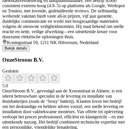
meterkastvernieuwing en laadpaalinstallaties. Het bedrijf scoort
consistent extreem hoog (4.9–5) op platforms als Google, Werkspot
en Trustoo, met lovende, gedetailleerde reviews. De zelfstandig
werkende vakman biedt vaste all‑in prijzen, vijf jaar garantie,
duidelijke communicatie en werkt met hoogwaardige materialen
volgens de nieuwste veiligheidsnormen. Hij staat bekend om snelle
reactie en nette, veilige afwerking—een uitstekende keuze voor
duurzame elektrische oplossingen thuis.
Koningsstraat 59, 1211 NK Hilversum, Nederland
Bekijk details
OnzeStroom B.V.
Gesloten
5.0
OnzeStroom B.V., gevestigd aan de Xenonstraat in Almere, is een
uiterst betrouwbare specialist in de levering en installatie van
thuisbatterijen (zoals de ‘Sessy’ batterij). Klanten loven het bedrijf
om het deskundige en heldere advies vooraf, een snelle levering en
installation door vakbekwame monteurs. Van offerte tot oplevering
verloopt het proces professioneel, efficiënt en klantgericht – en met
uitstekende nazorg. Het bedrijf combineert technische expertise met
een persoonlijke, vriendelijke benadering.