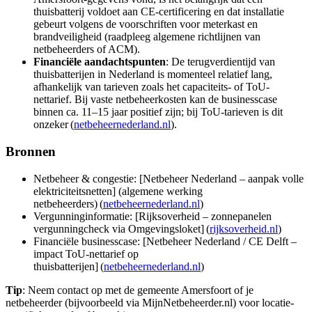
thuisbatterij voldoet aan CE‑certificering en dat installatie
gebeurt volgens de voorschriften voor meterkast en
brandveiligheid (raadpleeg algemene richtlijnen van
netbeheerders of ACM).
Financiële aandachtspunten
: De terugverdientijd van
thuisbatterijen in Nederland is momenteel relatief lang,
afhankelijk van tarieven zoals het capaciteits- of ToU-
nettarief. Bij vaste netbeheerkosten kan de businesscase
binnen ca. 11–15 jaar positief zijn; bij ToU-tarieven is dit
onzeker (
netbeheernederland.nl
).
Bronnen
Netbeheer & congestie: [Netbeheer Nederland – aanpak volle
elektriciteitsnetten] (algemene werking
netbeheerders) (
netbeheernederland.nl
)
Vergunninginformatie: [Rijksoverheid – zonnepanelen
vergunningcheck via Omgevingsloket] (
rijksoverheid.nl
)
Financiële businesscase: [Netbeheer Nederland / CE Delft –
impact ToU-nettarief op
thuisbatterijen] (
netbeheernederland.nl
)
Tip
: Neem contact op met de gemeente Amersfoort of je
netbeheerder (bijvoorbeeld via MijnNetbeheerder.nl) voor locatie-