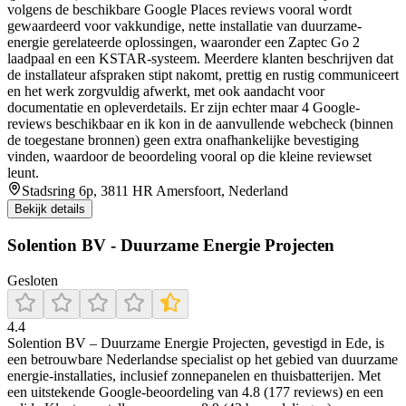
volgens de beschikbare Google Places reviews vooral wordt
gewaardeerd voor vakkundige, nette installatie van duurzame-
energie gerelateerde oplossingen, waaronder een Zaptec Go 2
laadpaal en een KSTAR-systeem. Meerdere klanten beschrijven dat
de installateur afspraken stipt nakomt, prettig en rustig communiceert
en het werk zorgvuldig afwerkt, met ook aandacht voor
documentatie en opleverdetails. Er zijn echter maar 4 Google-
reviews beschikbaar en ik kon in de aanvullende webcheck (binnen
de toegestane bronnen) geen extra onafhankelijke bevestiging
vinden, waardoor de beoordeling vooral op die kleine reviewset
leunt.
Stadsring 6p, 3811 HR Amersfoort, Nederland
Bekijk details
Solention BV - Duurzame Energie Projecten
Gesloten
4.4
Solention BV – Duurzame Energie Projecten, gevestigd in Ede, is
een betrouwbare Nederlandse specialist op het gebied van duurzame
energie-installaties, inclusief zonnepanelen en thuisbatterijen. Met
een uitstekende Google-beoordeling van 4.8 (177 reviews) en een