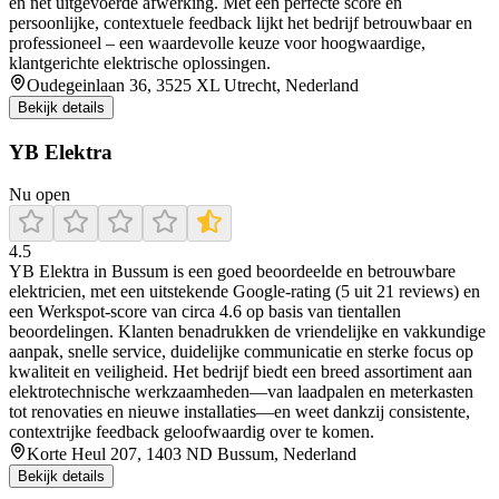
en net uitgevoerde afwerking. Met een perfecte score en
persoonlijke, contextuele feedback lijkt het bedrijf betrouwbaar en
professioneel – een waardevolle keuze voor hoogwaardige,
klantgerichte elektrische oplossingen.
Oudegeinlaan 36, 3525 XL Utrecht, Nederland
Bekijk details
YB Elektra
Nu open
4.5
YB Elektra in Bussum is een goed beoordeelde en betrouwbare
elektricien, met een uitstekende Google‑rating (5 uit 21 reviews) en
een Werkspot‑score van circa 4.6 op basis van tientallen
beoordelingen. Klanten benadrukken de vriendelijke en vakkundige
aanpak, snelle service, duidelijke communicatie en sterke focus op
kwaliteit en veiligheid. Het bedrijf biedt een breed assortiment aan
elektrotechnische werkzaamheden—van laadpalen en meterkasten
tot renovaties en nieuwe installaties—en weet dankzij consistente,
contextrijke feedback geloofwaardig over te komen.
Korte Heul 207, 1403 ND Bussum, Nederland
Bekijk details