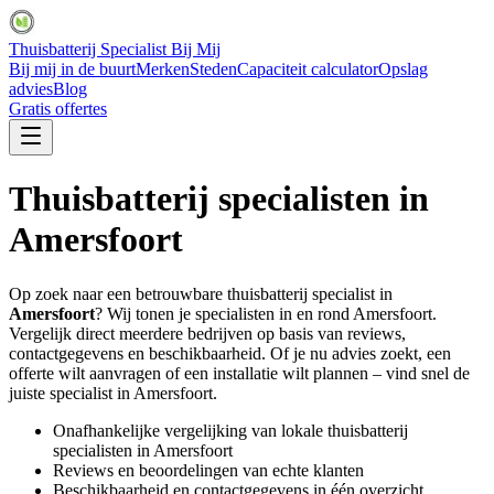
Thuisbatterij Specialist Bij Mij
Bij mij in de buurt
Merken
Steden
Capaciteit calculator
Opslag
advies
Blog
Gratis offertes
Thuisbatterij specialisten in
Amersfoort
Op zoek naar een betrouwbare thuisbatterij specialist in
Amersfoort
? Wij tonen je specialisten in en rond
Amersfoort
.
Vergelijk direct meerdere bedrijven op basis van reviews,
contactgegevens en beschikbaarheid. Of je nu advies zoekt, een
offerte wilt aanvragen of een installatie wilt plannen – vind snel de
juiste specialist in
Amersfoort
.
Onafhankelijke vergelijking van lokale thuisbatterij
specialisten in
Amersfoort
Reviews en beoordelingen van echte klanten
Beschikbaarheid en contactgegevens in één overzicht