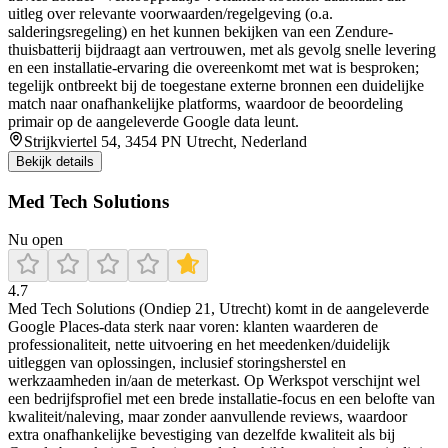
uitleg over relevante voorwaarden/regelgeving (o.a.
salderingsregeling) en het kunnen bekijken van een Zendure-
thuisbatterij bijdraagt aan vertrouwen, met als gevolg snelle levering
en een installatie-ervaring die overeenkomt met wat is besproken;
tegelijk ontbreekt bij de toegestane externe bronnen een duidelijke
match naar onafhankelijke platforms, waardoor de beoordeling
primair op de aangeleverde Google data leunt.
Strijkviertel 54, 3454 PN Utrecht, Nederland
Bekijk details
Med Tech Solutions
Nu open
4.7
Med Tech Solutions (Ondiep 21, Utrecht) komt in de aangeleverde
Google Places-data sterk naar voren: klanten waarderen de
professionaliteit, nette uitvoering en het meedenken/duidelijk
uitleggen van oplossingen, inclusief storingsherstel en
werkzaamheden in/aan de meterkast. Op Werkspot verschijnt wel
een bedrijfsprofiel met een brede installatie-focus en een belofte van
kwaliteit/naleving, maar zonder aanvullende reviews, waardoor
extra onafhankelijke bevestiging van dezelfde kwaliteit als bij