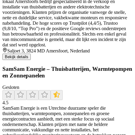
lokaal Amersfoorts bedrijf gespecialiseerd in de verkoop en
installatie van thuisbatterijen en andere elektrotechnische
voorzieningen. Klanten prijzen de organisatie vanwege de snelle,
nette en duidelijke service, vakbekwame monteurs en responsieve
nabehandeling. De hoge scores op Trustpilot (4,4/5), Trustoo
(9,8/10, “Top Pro”) en de positieve Google reviews onderstrepen
hun betrouwbaarheid en professionaliteit. Slechts een enkel geval
van miscommunicatie is gemeld, maar dit lijkt een incident te zijn
dat snel werd opgelost.
Saljoet 3, 3824 MD Amersfoort, Nederland
Bekijk details
SamSam Energie – Thuisbatterijen, Warmtepompen
en Zonnepanelen
Gesloten
4.5
SamSam Energie is een Utrechtse duurzame speler die
thuisbatterijen, warmtepompen, zonnepanelen en groene
energiecontracten aanbiedt, met een sterke focus op sociaal
ondernemerschap. Klanten prijzen met name de heldere
communicatie, vakkundige en nette installaties, het