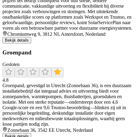
prijzen het bedrijf consequent voor hun snelle, heldere
communicatie, vakkundige uitvoering en flexibiliteit bij diverse
projecten zoals verbouwingen en storingen. Met uitstekende
onafhankelijke scores op platformen zoals Werkspot en Trustoo, en
geloofwaardige, persoonlijke reviews, komt SolarServicePlan naar
voren als een betrouwbare partner voor duurzame energiesystemen.
Chromiumweg 9, 3812 NL Amersfoort, Nederland
Bekijk details
Groenpand
Gesloten
4.8
Groenpand, gevestigd in Utrecht (Zonnebaan 36), is een duurzaam
installatiebedrijf dat integraal advies en uitvoering biedt voor
zonnepanelen, warmtepompen, thuisbatterijen, groendaken en
isolatie. Met een sterke reputatie—onderstreept door een 4,6
Google-score en een 9,6 Trustoo-beoordeling—blinken zij uit in
persoonlijke begeleiding, deskundige installatie door eigen
medewerkers en milieubewuste totaaloplossingen, waarbij geen
losse partijen nodig zijn.
Zonnebaan 36, 3542 EE Utrecht, Nederland
Bekijk details