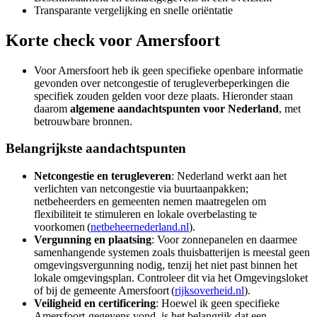
Transparante vergelijking en snelle oriëntatie
Korte check voor
Amersfoort
Voor Amersfoort heb ik geen specifieke openbare informatie
gevonden over netcongestie of terugleverbeperkingen die
specifiek zouden gelden voor deze plaats. Hieronder staan
daarom
algemene aandachtspunten voor Nederland
, met
betrouwbare bronnen.
Belangrijkste aandachtspunten
Netcongestie en terugleveren
: Nederland werkt aan het
verlichten van netcongestie via buurtaanpakken;
netbeheerders en gemeenten nemen maatregelen om
flexibiliteit te stimuleren en lokale overbelasting te
voorkomen (
netbeheernederland.nl
).
Vergunning en plaatsing
: Voor zonnepanelen en daarmee
samenhangende systemen zoals thuisbatterijen is meestal geen
omgevingsvergunning nodig, tenzij het niet past binnen het
lokale omgevingsplan. Controleer dit via het Omgevingsloket
of bij de gemeente Amersfoort (
rijksoverheid.nl
).
Veiligheid en certificering
: Hoewel ik geen specifieke
Amersfoort-gegevens vond, is het belangrijk dat een