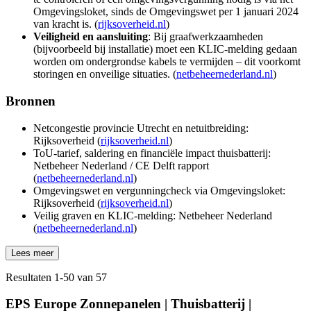
Omgevingsloket, sinds de Omgevingswet per 1 januari 2024
van kracht is. (
rijksoverheid.nl
)
Veiligheid en aansluiting
: Bij graafwerkzaamheden
(bijvoorbeeld bij installatie) moet een KLIC-melding gedaan
worden om ondergrondse kabels te vermijden – dit voorkomt
storingen en onveilige situaties. (
netbeheernederland.nl
)
Bronnen
Netcongestie provincie Utrecht en netuitbreiding:
Rijksoverheid (
rijksoverheid.nl
)
ToU-tarief, saldering en financiële impact thuisbatterij:
Netbeheer Nederland / CE Delft rapport
(
netbeheernederland.nl
)
Omgevingswet en vergunningcheck via Omgevingsloket:
Rijksoverheid (
rijksoverheid.nl
)
Veilig graven en KLIC-melding: Netbeheer Nederland
(
netbeheernederland.nl
)
Lees meer
Resultaten
1
-
50
van
57
EPS Europe Zonnepanelen | Thuisbatterij |