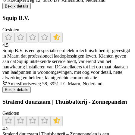
Koedijkerweg 12, 3816 BV Amersfoort, Nederland
Bekijk details
Squip B.V.
Gesloten
4.5
Squip B.V. is een gespecialiseerd elektrotechnisch bedrijf gevestigd
in Maarn dat professioneel laadoplossingen levert. Klanten geven
aan dat Squip uitstekende service biedt, variërend van het
nauwkeurig installeren van DC‑snelladers tot het op maat plaatsen
van laadpunten in woonomgevingen, met oog voor detail, nette
afwerking en heldere, klantgerichte communicatie.
Amersfoortseweg 58, 3951 LC Maarn, Nederland
Bekijk details
Stralend duurzaam | Thuisbatterij - Zonnepanelen
Gesloten
4.5
Stralend duurzaam | Thuisbatterij – Zonnepanelen is een