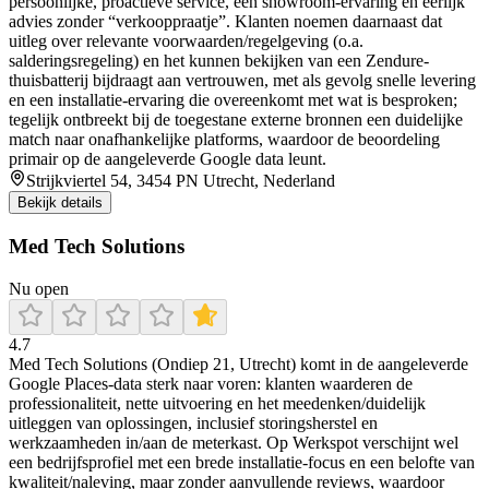
persoonlijke, proactieve service, een showroom-ervaring en eerlijk
advies zonder “verkooppraatje”. Klanten noemen daarnaast dat
uitleg over relevante voorwaarden/regelgeving (o.a.
salderingsregeling) en het kunnen bekijken van een Zendure-
thuisbatterij bijdraagt aan vertrouwen, met als gevolg snelle levering
en een installatie-ervaring die overeenkomt met wat is besproken;
tegelijk ontbreekt bij de toegestane externe bronnen een duidelijke
match naar onafhankelijke platforms, waardoor de beoordeling
primair op de aangeleverde Google data leunt.
Strijkviertel 54, 3454 PN Utrecht, Nederland
Bekijk details
Med Tech Solutions
Nu open
4.7
Med Tech Solutions (Ondiep 21, Utrecht) komt in de aangeleverde
Google Places-data sterk naar voren: klanten waarderen de
professionaliteit, nette uitvoering en het meedenken/duidelijk
uitleggen van oplossingen, inclusief storingsherstel en
werkzaamheden in/aan de meterkast. Op Werkspot verschijnt wel
een bedrijfsprofiel met een brede installatie-focus en een belofte van
kwaliteit/naleving, maar zonder aanvullende reviews, waardoor