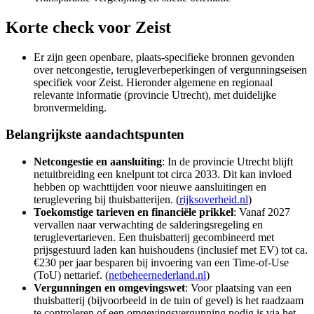
Korte check voor
Zeist
Er zijn geen openbare, plaats-specifieke bronnen gevonden
over netcongestie, terugleverbeperkingen of vergunningseisen
specifiek voor Zeist. Hieronder algemene en regionaal
relevante informatie (provincie Utrecht), met duidelijke
bronvermelding.
Belangrijkste aandachtspunten
Netcongestie en aansluiting
: In de provincie Utrecht blijft
netuitbreiding een knelpunt tot circa 2033. Dit kan invloed
hebben op wachttijden voor nieuwe aansluitingen en
teruglevering bij thuisbatterijen. (
rijksoverheid.nl
)
Toekomstige tarieven en financiële prikkel
: Vanaf 2027
vervallen naar verwachting de salderingsregeling en
teruglevertarieven. Een thuisbatterij gecombineerd met
prijsgestuurd laden kan huishoudens (inclusief met EV) tot ca.
€230 per jaar besparen bij invoering van een Time-of-Use
(ToU) nettarief. (
netbeheernederland.nl
)
Vergunningen en omgevingswet
: Voor plaatsing van een
thuisbatterij (bijvoorbeeld in de tuin of gevel) is het raadzaam
te controleren of een omgevingsvergunning nodig is via het