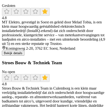
Gesloten
4.8
MT Elektro, gevestigd in Soest en geleid door Melad Tobia, is een
klein maar hoogwaardig geëstablished elektrotechnisch
installatiebedrijf (InstallQ‑erkend) dat zich onderscheidt door
professionele, klantgerichte service – van meterkastvervangingen tot
laadpalen en airco-installaties – met een uitstekende beoordeling (4,9
uit 5) en een sterke reputatie op Trustoo.
Koningsweg 2-20, 3762 EC Soest, Nederland
Bekijk details
Stroes Bouw & Techniek Team
Nu open
4.8
Stroes Bouw & Techniek Team in Culemborg is een klein maar
veelzijdig installatiebedrijf dat zich onderscheidt door hoogwaardige
aanleg-, reparatie- en afmonteerwerkzaamheden, variërend van
badkamers tot airco’s, uitgevoerd door kundige, vriendelijke en
zelfstandige vakmensen. Het bedrijf hanteert korte lijnen, duidelijke