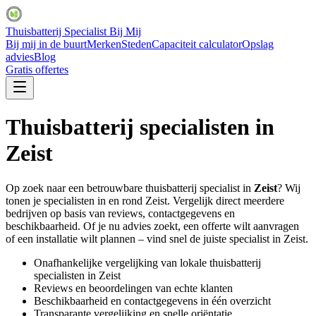
Thuisbatterij Specialist Bij Mij
Bij mij in de buurt
Merken
Steden
Capaciteit calculator
Opslag
advies
Blog
Gratis offertes
Thuisbatterij specialisten in
Zeist
Op zoek naar een betrouwbare thuisbatterij specialist in
Zeist
? Wij
tonen je specialisten in en rond
Zeist
. Vergelijk direct meerdere
bedrijven op basis van reviews, contactgegevens en
beschikbaarheid. Of je nu advies zoekt, een offerte wilt aanvragen
of een installatie wilt plannen – vind snel de juiste specialist in
Zeist
.
Onafhankelijke vergelijking van lokale thuisbatterij
specialisten in
Zeist
Reviews en beoordelingen van echte klanten
Beschikbaarheid en contactgegevens in één overzicht
Transparante vergelijking en snelle oriëntatie