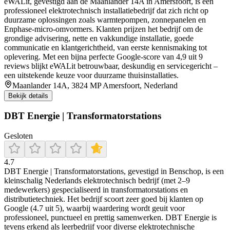
eWALit, gevestigd aan de Maanlander 14A in Amersfoort, is een
professioneel elektrotechnisch installatiebedrijf dat zich richt op
duurzame oplossingen zoals warmtepompen, zonnepanelen en
Enphase-micro-omvormers. Klanten prijzen het bedrijf om de
grondige advisering, nette en vakkundige installatie, goede
communicatie en klantgerichtheid, van eerste kennismaking tot
oplevering. Met een bijna perfecte Google-score van 4,9 uit 9
reviews blijkt eWALit betrouwbaar, deskundig en servicegericht –
een uitstekende keuze voor duurzame thuisinstallaties.
Maanlander 14A, 3824 MP Amersfoort, Nederland
Bekijk details
DBT Energie | Transformatorstations
Gesloten
4.7
DBT Energie | Transformatorstations, gevestigd in Benschop, is een
kleinschalig Nederlands elektrotechnisch bedrijf (met 2–9
medewerkers) gespecialiseerd in transformatorstations en
distributietechniek. Het bedrijf scoort zeer goed bij klanten op
Google (4.7 uit 5), waarbij waardering wordt geuit voor
professioneel, punctueel en prettig samenwerken. DBT Energie is
tevens erkend als leerbedrijf voor diverse elektrotechnische