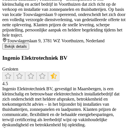
kleinschalig en actief bedrijf in Voorthuizen dat zich richt op de
verkoop en installatie van zonnepanelen en thuisbatterijen. Op basis
van locatie Touwslagerslaan 9 opererend, onderscheidt het zich door
een volledig verzorgde dienstverlening, van gedetailleerde offerte tot
nette oplevering. Klanten prijzen de snelle levering, scherpe
prijsstelling, persoonlijke aanpak en heldere begeleiding tijdens het
hele traject.
Touwslagerslaan 9, 3781 WZ Voorthuizen, Nederland
Bekijk details
Ingenio Elektrotechniek BV
Gesloten
4.5
Ingenio Elektrotechniek BV, gevestigd in Maarsbergen, is een
kleinschalig en betrouwbaar elektrotechnisch installatiebedrijf dat
zich onderscheidt met heldere afspraken, betrokkenheid en
toekomstgericht advies – in het bijzonder bij installaties van
thuisbatterijen, zonnepanelen en laadpunten. Klanten prijzen de
communicatie, flexibiliteit en de behaalde energiebesparingen,
terwijl certificering als leerbedrijf wijst op vakinhoudelijke
deskundigheid en betrokkenheid bij opleiding.