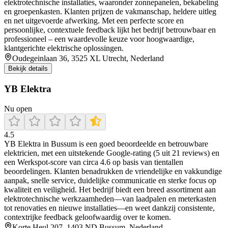
elektrotechnische installaties, waaronder zonnepanelen, bekabeling
en groepenkasten. Klanten prijzen de vakmanschap, heldere uitleg
en net uitgevoerde afwerking. Met een perfecte score en
persoonlijke, contextuele feedback lijkt het bedrijf betrouwbaar en
professioneel – een waardevolle keuze voor hoogwaardige,
klantgerichte elektrische oplossingen.
Oudegeinlaan 36, 3525 XL Utrecht, Nederland
Bekijk details
YB Elektra
Nu open
4.5
YB Elektra in Bussum is een goed beoordeelde en betrouwbare
elektricien, met een uitstekende Google‑rating (5 uit 21 reviews) en
een Werkspot‑score van circa 4.6 op basis van tientallen
beoordelingen. Klanten benadrukken de vriendelijke en vakkundige
aanpak, snelle service, duidelijke communicatie en sterke focus op
kwaliteit en veiligheid. Het bedrijf biedt een breed assortiment aan
elektrotechnische werkzaamheden—van laadpalen en meterkasten
tot renovaties en nieuwe installaties—en weet dankzij consistente,
contextrijke feedback geloofwaardig over te komen.
Korte Heul 207, 1403 ND Bussum, Nederland