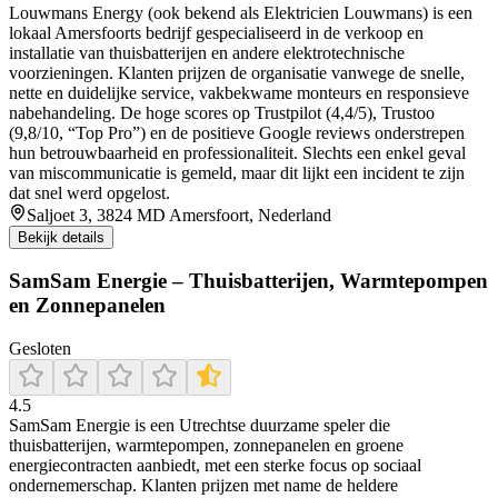
Louwmans Energy (ook bekend als Elektricien Louwmans) is een
lokaal Amersfoorts bedrijf gespecialiseerd in de verkoop en
installatie van thuisbatterijen en andere elektrotechnische
voorzieningen. Klanten prijzen de organisatie vanwege de snelle,
nette en duidelijke service, vakbekwame monteurs en responsieve
nabehandeling. De hoge scores op Trustpilot (4,4/5), Trustoo
(9,8/10, “Top Pro”) en de positieve Google reviews onderstrepen
hun betrouwbaarheid en professionaliteit. Slechts een enkel geval
van miscommunicatie is gemeld, maar dit lijkt een incident te zijn
dat snel werd opgelost.
Saljoet 3, 3824 MD Amersfoort, Nederland
Bekijk details
SamSam Energie – Thuisbatterijen, Warmtepompen
en Zonnepanelen
Gesloten
4.5
SamSam Energie is een Utrechtse duurzame speler die
thuisbatterijen, warmtepompen, zonnepanelen en groene
energiecontracten aanbiedt, met een sterke focus op sociaal
ondernemerschap. Klanten prijzen met name de heldere