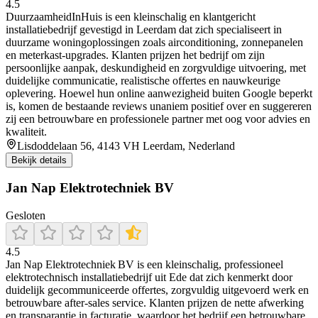
4.5
DuurzaamheidInHuis is een kleinschalig en klantgericht
installatiebedrijf gevestigd in Leerdam dat zich specialiseert in
duurzame woningoplossingen zoals airconditioning, zonnepanelen
en meterkast-upgrades. Klanten prijzen het bedrijf om zijn
persoonlijke aanpak, deskundigheid en zorgvuldige uitvoering, met
duidelijke communicatie, realistische offertes en nauwkeurige
oplevering. Hoewel hun online aanwezigheid buiten Google beperkt
is, komen de bestaande reviews unaniem positief over en suggereren
zij een betrouwbare en professionele partner met oog voor advies en
kwaliteit.
Lisdoddelaan 56, 4143 VH Leerdam, Nederland
Bekijk details
Jan Nap Elektrotechniek BV
Gesloten
4.5
Jan Nap Elektrotechniek BV is een kleinschalig, professioneel
elektrotechnisch installatiebedrijf uit Ede dat zich kenmerkt door
duidelijk gecommuniceerde offertes, zorgvuldig uitgevoerd werk en
betrouwbare after‑sales service. Klanten prijzen de nette afwerking
en transparantie in facturatie, waardoor het bedrijf een betrouwbare