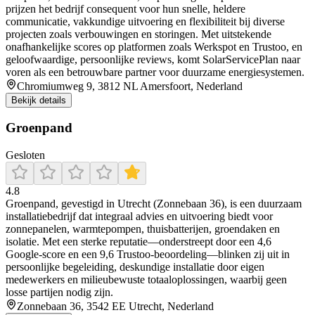
prijzen het bedrijf consequent voor hun snelle, heldere
communicatie, vakkundige uitvoering en flexibiliteit bij diverse
projecten zoals verbouwingen en storingen. Met uitstekende
onafhankelijke scores op platformen zoals Werkspot en Trustoo, en
geloofwaardige, persoonlijke reviews, komt SolarServicePlan naar
voren als een betrouwbare partner voor duurzame energiesystemen.
Chromiumweg 9, 3812 NL Amersfoort, Nederland
Bekijk details
Groenpand
Gesloten
4.8
Groenpand, gevestigd in Utrecht (Zonnebaan 36), is een duurzaam
installatiebedrijf dat integraal advies en uitvoering biedt voor
zonnepanelen, warmtepompen, thuisbatterijen, groendaken en
isolatie. Met een sterke reputatie—onderstreept door een 4,6
Google-score en een 9,6 Trustoo-beoordeling—blinken zij uit in
persoonlijke begeleiding, deskundige installatie door eigen
medewerkers en milieubewuste totaaloplossingen, waarbij geen
losse partijen nodig zijn.
Zonnebaan 36, 3542 EE Utrecht, Nederland