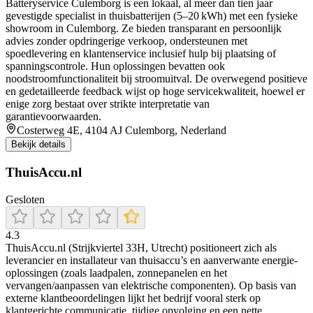
Batteryservice Culemborg is een lokaal, al meer dan tien jaar
gevestigde specialist in thuisbatterijen (5–20 kWh) met een fysieke
showroom in Culemborg. Ze bieden transparant en persoonlijk
advies zonder opdringerige verkoop, ondersteunen met
spoedlevering en klantenservice inclusief hulp bij plaatsing of
spanningscontrole. Hun oplossingen bevatten ook
noodstroomfunctionaliteit bij stroomuitval. De overwegend positieve
en gedetailleerde feedback wijst op hoge servicekwaliteit, hoewel er
enige zorg bestaat over strikte interpretatie van
garantievoorwaarden.
Costerweg 4E, 4104 AJ Culemborg, Nederland
Bekijk details
ThuisAccu.nl
Gesloten
4.3
ThuisAccu.nl (Strijkviertel 33H, Utrecht) positioneert zich als
leverancier en installateur van thuisaccu’s en aanverwante energie-
oplossingen (zoals laadpalen, zonnepanelen en het
vervangen/aanpassen van elektrische componenten). Op basis van
externe klantbeoordelingen lijkt het bedrijf vooral sterk op
klantgerichte communicatie, tijdige opvolging en een nette