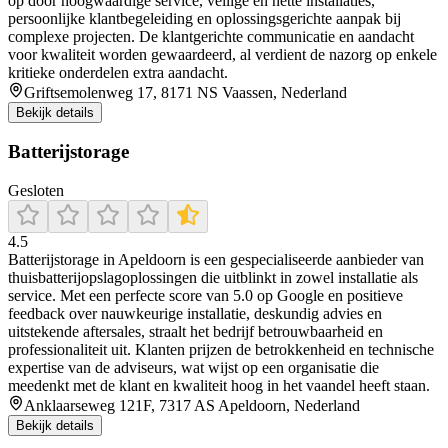
op door hoogwaardige service, veilige en nette installaties,
persoonlijke klantbegeleiding en oplossingsgerichte aanpak bij
complexe projecten. De klantgerichte communicatie en aandacht
voor kwaliteit worden gewaardeerd, al verdient de nazorg op enkele
kritieke onderdelen extra aandacht.
Griftsemolenweg 17, 8171 NS Vaassen, Nederland
Bekijk details
Batterijstorage
Gesloten
4.5
Batterijstorage in Apeldoorn is een gespecialiseerde aanbieder van
thuisbatterijopslagoplossingen die uitblinkt in zowel installatie als
service. Met een perfecte score van 5.0 op Google en positieve
feedback over nauwkeurige installatie, deskundig advies en
uitstekende aftersales, straalt het bedrijf betrouwbaarheid en
professionaliteit uit. Klanten prijzen de betrokkenheid en technische
expertise van de adviseurs, wat wijst op een organisatie die
meedenkt met de klant en kwaliteit hoog in het vaandel heeft staan.
Anklaarseweg 121F, 7317 AS Apeldoorn, Nederland
Bekijk details