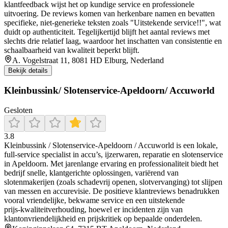
klantfeedback wijst het op kundige service en professionele
uitvoering. De reviews komen van herkenbare namen en bevatten
specifieke, niet‑generieke teksten zoals "Uitstekende service!!", wat
duidt op authenticiteit. Tegelijkertijd blijft het aantal reviews met
slechts drie relatief laag, waardoor het inschatten van consistentie en
schaalbaarheid van kwaliteit beperkt blijft.
A. Vogelstraat 11, 8081 HD Elburg, Nederland
Bekijk details
Kleinbussink/ Slotenservice-Apeldoorn/ Accuworld
Gesloten
3.8
Kleinbussink / Slotenservice‑Apeldoorn / Accuworld is een lokale,
full‑service specialist in accu’s, ijzerwaren, reparatie en slotenservice
in Apeldoorn. Met jarenlange ervaring en professionaliteit biedt het
bedrijf snelle, klantgerichte oplossingen, variërend van
slotenmakerijen (zoals schadevrij openen, slotvervanging) tot slijpen
van messen en accurevisie. De positieve klantreviews benadrukken
vooral vriendelijke, bekwame service en een uitstekende
prijs‑kwaliteitverhouding, hoewel er incidenten zijn van
klantonvriendelijkheid en prijskritiek op bepaalde onderdelen.