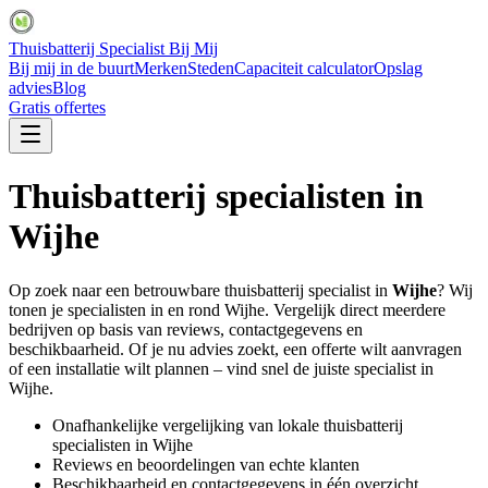
Thuisbatterij Specialist Bij Mij
Bij mij in de buurt
Merken
Steden
Capaciteit calculator
Opslag
advies
Blog
Gratis offertes
Thuisbatterij specialisten in
Wijhe
Op zoek naar een betrouwbare thuisbatterij specialist in
Wijhe
? Wij
tonen je specialisten in en rond
Wijhe
. Vergelijk direct meerdere
bedrijven op basis van reviews, contactgegevens en
beschikbaarheid. Of je nu advies zoekt, een offerte wilt aanvragen
of een installatie wilt plannen – vind snel de juiste specialist in
Wijhe
.
Onafhankelijke vergelijking van lokale thuisbatterij
specialisten in
Wijhe
Reviews en beoordelingen van echte klanten
Beschikbaarheid en contactgegevens in één overzicht