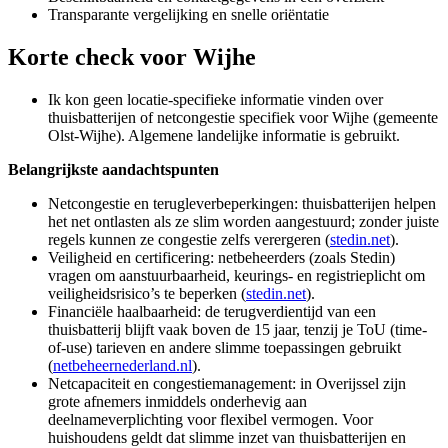
Transparante vergelijking en snelle oriëntatie
Korte check voor
Wijhe
Ik kon geen locatie-specifieke informatie vinden over
thuisbatterijen of netcongestie specifiek voor Wijhe (gemeente
Olst-Wijhe). Algemene landelijke informatie is gebruikt.
Belangrijkste aandachtspunten
Netcongestie en terugleverbeperkingen: thuisbatterijen helpen
het net ontlasten als ze slim worden aangestuurd; zonder juiste
regels kunnen ze congestie zelfs verergeren (
stedin.net
).
Veiligheid en certificering: netbeheerders (zoals Stedin)
vragen om aanstuurbaarheid, keurings- en registrieplicht om
veiligheidsrisico’s te beperken (
stedin.net
).
Financiële haalbaarheid: de terugverdientijd van een
thuisbatterij blijft vaak boven de 15 jaar, tenzij je ToU (time-
of-use) tarieven en andere slimme toepassingen gebruikt
(
netbeheernederland.nl
).
Netcapaciteit en congestiemanagement: in Overijssel zijn
grote afnemers inmiddels onderhevig aan
deelnameverplichting voor flexibel vermogen. Voor
huishoudens geldt dat slimme inzet van thuisbatterijen en