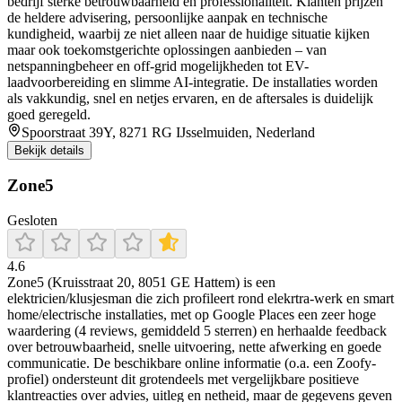
bedrijf sterke betrouwbaarheid en professionaliteit. Klanten prijzen
de heldere advisering, persoonlijke aanpak en technische
kundigheid, waarbij ze niet alleen naar de huidige situatie kijken
maar ook toekomstgerichte oplossingen aanbieden – van
netspanningbeheer en off-grid mogelijkheden tot EV-
laadvoorbereiding en slimme AI-integratie. De installaties worden
als vakkundig, snel en netjes ervaren, en de aftersales is duidelijk
goed geregeld.
Spoorstraat 39Y, 8271 RG IJsselmuiden, Nederland
Bekijk details
Zone5
Gesloten
4.6
Zone5 (Kruisstraat 20, 8051 GE Hattem) is een
elektricien/klusjesman die zich profileert rond elekrtra-werk en smart
home/electrische installaties, met op Google Places een zeer hoge
waardering (4 reviews, gemiddeld 5 sterren) en herhaalde feedback
over betrouwbaarheid, snelle uitvoering, nette afwerking en goede
communicatie. De beschikbare online informatie (o.a. een Zoofy-
profiel) ondersteunt dit grotendeels met vergelijkbare positieve
klantreacties over advies, uitleg en netheid, maar de gegevens geven