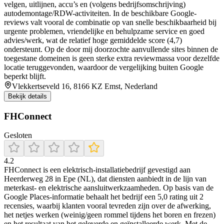
velgen, uitlijnen, accu’s en (volgens bedrijfsomschrijving)
autodemontage/RDW-activiteiten. In de beschikbare Google-
reviews valt vooral de combinatie op van snelle beschikbaarheid bij
urgente problemen, vriendelijke en behulpzame service en goed
advies/werk, wat de relatief hoge gemiddelde score (4,7)
ondersteunt. Op de door mij doorzochte aanvullende sites binnen de
toegestane domeinen is geen sterke extra reviewmassa voor dezelfde
locatie teruggevonden, waardoor de vergelijking buiten Google
beperkt blijft.
Vlekkertseveld 16, 8166 KZ Emst, Nederland
Bekijk details
FHConnect
Gesloten
4.2
FHConnect is een elektrisch-installatiebedrijf gevestigd aan
Heerderweg 28 in Epe (NL), dat diensten aanbiedt in de lijn van
meterkast- en elektrische aansluitwerkzaamheden. Op basis van de
Google Places-informatie behaalt het bedrijf een 5,0 rating uit 2
recensies, waarbij klanten vooral tevreden zijn over de afwerking,
het netjes werken (weinig/geen rommel tijdens het boren en frezen)
en het resultaat van het geleverde en geïnstalleerde werk. Met de