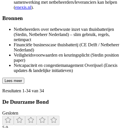
samenwerking met netbeheerders/leveranciers kan helpen
(
enexis.nl
).
Bronnen
Netbeheerders over netbewuste inzet van thuisbatterijen
(Stedin, Netbeheer Nederland) – slim gebruik, regels,
netimpact
Financiële businesscase thuisbatterij (CE Delft / Netbeheer
Nederland)
Veiligheidsvoorwaarden en keuringsplicht (Stedin position
paper)
Netcapaciteit en congestiemanagement Overijssel (Enexis
updates & landelijke initiatieven)
Lees meer
Resultaten
1
-
34
van
34
De Duurzame Bond
Gesloten
5.0