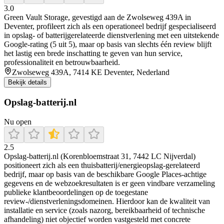
3.0
Green Vault Storage, gevestigd aan de Zwolseweg 439A in
Deventer, profileert zich als een operationeel bedrijf gespecialiseerd
in opslag- of batterijgerelateerde dienstverlening met een uitstekende
Google-rating (5 uit 5), maar op basis van slechts één review blijft
het lastig een brede inschatting te geven van hun service,
professionaliteit en betrouwbaarheid.
Zwolseweg 439A, 7414 KE Deventer, Nederland
Bekijk details
Opslag-batterij.nl
Nu open
2.5
Opslag-batterij.nl (Korenbloemstraat 31, 7442 LC Nijverdal)
positioneert zich als een thuisbatterij/energieopslag-gerelateerd
bedrijf, maar op basis van de beschikbare Google Places-achtige
gegevens en de webzoekresultaten is er geen vindbare verzameling
publieke klantbeoordelingen op de toegestane
review-/dienstverleningsdomeinen. Hierdoor kan de kwaliteit van
installatie en service (zoals nazorg, bereikbaarheid of technische
afhandeling) niet objectief worden vastgesteld met concrete