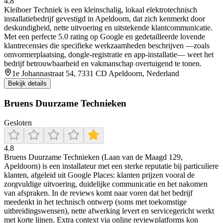
4.8
Kleiboer Techniek is een kleinschalig, lokaal elektrotechnisch
installatiebedrijf gevestigd in Apeldoorn, dat zich kenmerkt door
deskundigheid, nette uitvoering en uitstekende klantcommunicatie.
Met een perfecte 5.0 rating op Google en gedetailleerde lovende
klantrecensies die specifieke werkzaamheden beschrijven —zoals
omvormerplaatsing, dongle-registratie en app‑installatie— weet het
bedrijf betrouwbaarheid en vakmanschap overtuigend te tonen.
1e Johannastraat 54, 7331 CD Apeldoorn, Nederland
Bekijk details
Bruens Duurzame Technieken
Gesloten
4.8
Bruens Duurzame Technieken (Laan van de Maagd 129,
Apeldoorn) is een installateur met een sterke reputatie bij particuliere
klanten, afgeleid uit Google Places: klanten prijzen vooral de
zorgvuldige uitvoering, duidelijke communicatie en het nakomen
van afspraken. In de reviews komt naar voren dat het bedrijf
meedenkt in het technisch ontwerp (soms met toekomstige
uitbreidingswensen), nette afwerking levert en servicegericht werkt
met korte lijnen. Extra context via online reviewplatforms kon