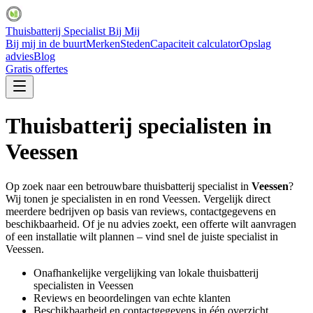
Thuisbatterij Specialist Bij Mij
Bij mij in de buurt
Merken
Steden
Capaciteit calculator
Opslag
advies
Blog
Gratis offertes
Thuisbatterij specialisten in
Veessen
Op zoek naar een betrouwbare thuisbatterij specialist in
Veessen
?
Wij tonen je specialisten in en rond
Veessen
. Vergelijk direct
meerdere bedrijven op basis van reviews, contactgegevens en
beschikbaarheid. Of je nu advies zoekt, een offerte wilt aanvragen
of een installatie wilt plannen – vind snel de juiste specialist in
Veessen
.
Onafhankelijke vergelijking van lokale thuisbatterij
specialisten in
Veessen
Reviews en beoordelingen van echte klanten
Beschikbaarheid en contactgegevens in één overzicht