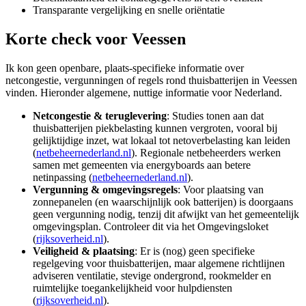
Transparante vergelijking en snelle oriëntatie
Korte check voor
Veessen
Ik kon geen openbare, plaats-specifieke informatie over
netcongestie, vergunningen of regels rond thuisbatterijen in Veessen
vinden. Hieronder algemene, nuttige informatie voor Nederland.
Netcongestie & teruglevering
: Studies tonen aan dat
thuisbatterijen piekbelasting kunnen vergroten, vooral bij
gelijktijdige inzet, wat lokaal tot netoverbelasting kan leiden
(
netbeheernederland.nl
). Regionale netbeheerders werken
samen met gemeenten via energyboards aan betere
netinpassing (
netbeheernederland.nl
).
Vergunning & omgevingsregels
: Voor plaatsing van
zonnepanelen (en waarschijnlijk ook batterijen) is doorgaans
geen vergunning nodig, tenzij dit afwijkt van het gemeentelijk
omgevingsplan. Controleer dit via het Omgevingsloket
(
rijksoverheid.nl
).
Veiligheid & plaatsing
: Er is (nog) geen specifieke
regelgeving voor thuisbatterijen, maar algemene richtlijnen
adviseren ventilatie, stevige ondergrond, rookmelder en
ruimtelijke toegankelijkheid voor hulpdiensten
(
rijksoverheid.nl
).