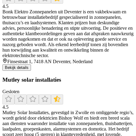
4.5
Bonk Elektro Zonnepanelen uit Deventer is een vakbekwaam en
betrouwbaar installatiebedrijf gespecialiseerd in zonnepanelen,
thuisaccu’s en laadsystemen. Klanten prijzen hun deskundige
advies, persoonlijke benadering en stipte uitvoering. De positieve en
authentieke klantbeoordelingen geven aan dat afspraken nauwkeurig
worden nagekomen en dat er ook na oplevering goede service en
nazorg geboden wordt. Als erkend leerbedrijf tonen zij bovendien
hun toewijding aan kwaliteit en ontwikkeling binnen de
elektrotechnische sector.
Finsestraat 1, 7418 AN Deventer, Nederland
Bekijk details
Mutley solar installaties
Gesloten
4.5
Mutley Solar Installaties, gevestigd in Zwolle en omliggende regio’s,
wordt geleid door elektricien Bishoy Wolf en biedt een breed scala
aan diensten waaronder installatie van zonnepanelen, thuisbatterijen,
laadpalen, groepenkasten, alarmsystemen en domotica. Het bedrijf
scoort zeer hoog (5 sterren) in klanttevredenheid, met lovende,