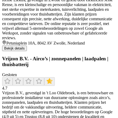
Rense, is een kleinschalige en persoonlijke vakman in elektriciteit,
met sterke expertise in meterkasten, tuinverlichting, laadpalen en
voorbereidingen voor thuisbatterijen. Zijn klanten prijzen
consequent zijn precisie, nette afwerking, duidelijke communicatie
en competitieve tarieven. De online reputatie is zeer positief, met
vrijwel allemaal 5-sterrenbeoordelingen op zowel Google als
Werkspot, zonder signalen van onbetrouwbare of gefabriceerde
reviews.
Petuniaplein 10A, 8042 AV Zwolle, Nederland
Bekijk details
Vrijzon B.V. - Airco’s | zonnepanelen | laadpalen |
thuisbatterij​
Gesloten
4.7
Vrijzon B.V., gevestigd in 't Loo Oldebroek, is een betrouwbare en
professionele installateur van duurzame oplossingen zoals airco’s,
zonnepanelen, laadpalen en thuisbatterijen. Klanten prijzen het
bedrijf om de vakkundige uitvoering, heldere communicatie,
stiptheid en nette opleveringen. De hoge beoordelingen op Google
(4.9 uit 5) en Trustoo (8.8 uit 10) onderstrepen de kwaliteit en