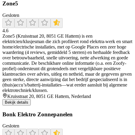
Zone5
Gesloten
4.6
Zone5 (Kruisstraat 20, 8051 GE Hattem) is een
elektricien/klusjesman die zich profileert rond elekrtra-werk en smart
home/electrische installaties, met op Google Places een zeer hoge
waardering (4 reviews, gemiddeld 5 sterren) en herhaalde feedback
over betrouwbaarheid, snelle uitvoering, nette afwerking en goede
communicatie. De beschikbare online informatie (o.a. een Zoofy-
profiel) ondersteunt dit grotendeels met vergelijkbare positieve
klantreacties over advies, uitleg en netheid, maar de gegevens geven
geen sterke, directe aanwijzing dat het bedrijf gespecialiseerd is in
(thuis)accu’s/batterij-installaties—wat eerder aansluit bij algemene
elektrotechniek/klussen.
Kruisstraat 20, 8051 GE Hattem, Nederland
Bekijk details
Bonk Elektro Zonnepanelen
Gesloten