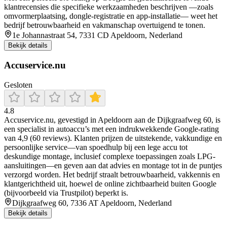
klantrecensies die specifieke werkzaamheden beschrijven —zoals
omvormerplaatsing, dongle-registratie en app‑installatie— weet het
bedrijf betrouwbaarheid en vakmanschap overtuigend te tonen.
1e Johannastraat 54, 7331 CD Apeldoorn, Nederland
Bekijk details
Accuservice.nu
Gesloten
4.8
Accuservice.nu, gevestigd in Apeldoorn aan de Dijkgraafweg 60, is
een specialist in autoaccu’s met een indrukwekkende Google-rating
van 4,9 (60 reviews). Klanten prijzen de uitstekende, vakkundige en
persoonlijke service—van spoedhulp bij een lege accu tot
deskundige montage, inclusief complexe toepassingen zoals LPG-
aansluitingen—en geven aan dat advies en montage tot in de puntjes
verzorgd worden. Het bedrijf straalt betrouwbaarheid, vakkennis en
klantgerichtheid uit, hoewel de online zichtbaarheid buiten Google
(bijvoorbeeld via Trustpilot) beperkt is.
Dijkgraafweg 60, 7336 AT Apeldoorn, Nederland
Bekijk details