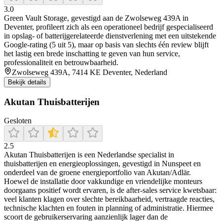
3.0
Green Vault Storage, gevestigd aan de Zwolseweg 439A in
Deventer, profileert zich als een operationeel bedrijf gespecialiseerd
in opslag- of batterijgerelateerde dienstverlening met een uitstekende
Google-rating (5 uit 5), maar op basis van slechts één review blijft
het lastig een brede inschatting te geven van hun service,
professionaliteit en betrouwbaarheid.
Zwolseweg 439A, 7414 KE Deventer, Nederland
Bekijk details
Akutan Thuisbatterijen
Gesloten
2.5
Akutan Thuisbatterijen is een Nederlandse specialist in
thuisbatterijen en energieoplossingen, gevestigd in Nunspeet en
onderdeel van de groene energieportfolio van Akutan/Adlär.
Hoewel de installatie door vakkundige en vriendelijke monteurs
doorgaans positief wordt ervaren, is de after-sales service kwetsbaar:
veel klanten klagen over slechte bereikbaarheid, vertraagde reacties,
technische klachten en fouten in planning of administratie. Hiermee
scoort de gebruikerservaring aanzienlijk lager dan de