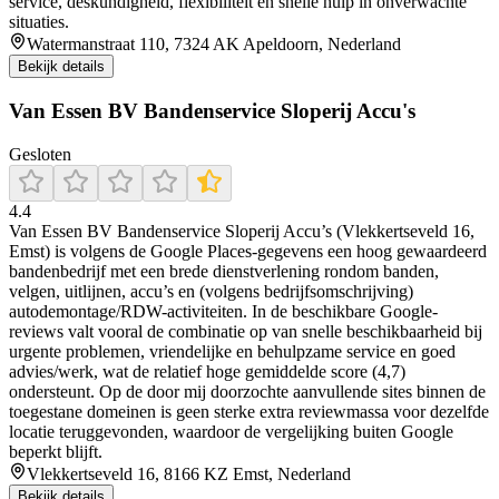
service, deskundigheid, flexibiliteit en snelle hulp in onverwachte
situaties.
Watermanstraat 110, 7324 AK Apeldoorn, Nederland
Bekijk details
Van Essen BV Bandenservice Sloperij Accu's
Gesloten
4.4
Van Essen BV Bandenservice Sloperij Accu’s (Vlekkertseveld 16,
Emst) is volgens de Google Places-gegevens een hoog gewaardeerd
bandenbedrijf met een brede dienstverlening rondom banden,
velgen, uitlijnen, accu’s en (volgens bedrijfsomschrijving)
autodemontage/RDW-activiteiten. In de beschikbare Google-
reviews valt vooral de combinatie op van snelle beschikbaarheid bij
urgente problemen, vriendelijke en behulpzame service en goed
advies/werk, wat de relatief hoge gemiddelde score (4,7)
ondersteunt. Op de door mij doorzochte aanvullende sites binnen de
toegestane domeinen is geen sterke extra reviewmassa voor dezelfde
locatie teruggevonden, waardoor de vergelijking buiten Google
beperkt blijft.
Vlekkertseveld 16, 8166 KZ Emst, Nederland
Bekijk details