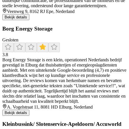
duidelijke communicatie, de professionaliteit van de monteurs en de
snelle levering, ondersteund door lange garantietermijnen.
Veenweg 9, 8162 RJ Epe, Nederland
Bekijk details
Borg Energy Storage
Gesloten
3.8
Borg Energy Storage is een klein, operationeel Nederlands bedrijf
gevestigd in Elburg dat thuisbatterijen of energieopslagdiensten
aanbiedt. Met een uitstekende Google‑beoordeling (4,7) en positieve
klantfeedback wijst het op kundige service en professionele
uitvoering. De reviews komen van herkenbare namen en bevatten
specifieke, niet‑generieke teksten zoals "Uitstekende service!!", wat
duidt op authenticiteit. Tegelijkertijd blijft het aantal reviews met
slechts drie relatief laag, waardoor het inschatten van consistentie en
schaalbaarheid van kwaliteit beperkt blijft.
A. Vogelstraat 11, 8081 HD Elburg, Nederland
Bekijk details
Kleinbussink/ Slotenservice-Apeldoorn/ Accuworld