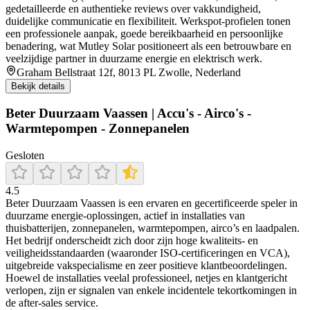
gedetailleerde en authentieke reviews over vakkundigheid,
duidelijke communicatie en flexibiliteit. Werkspot-profielen tonen
een professionele aanpak, goede bereikbaarheid en persoonlijke
benadering, wat Mutley Solar positioneert als een betrouwbare en
veelzijdige partner in duurzame energie en elektrisch werk.
Graham Bellstraat 12f, 8013 PL Zwolle, Nederland
Bekijk details
Beter Duurzaam Vaassen | Accu's - Airco's -
Warmtepompen - Zonnepanelen
Gesloten
4.5
Beter Duurzaam Vaassen is een ervaren en gecertificeerde speler in
duurzame energie-oplossingen, actief in installaties van
thuisbatterijen, zonnepanelen, warmtepompen, airco’s en laadpalen.
Het bedrijf onderscheidt zich door zijn hoge kwaliteits- en
veiligheidsstandaarden (waaronder ISO‑certificeringen en VCA),
uitgebreide vakspecialisme en zeer positieve klantbeoordelingen.
Hoewel de installaties veelal professioneel, netjes en klantgericht
verlopen, zijn er signalen van enkele incidentele tekortkomingen in
de after‑sales service.