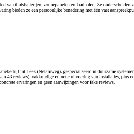
ed van thuisbatterijen, zonnepanelen en laadpalen. Ze onderscheiden zic
aring bieden ze een persoonlijke benadering met één vast aanspreekpunt 
llatiebedrijf uit Leek (Netamweg), gespecialiseerd in duurzame system
an 43 reviews), vakkundige en nette uitvoering van installaties, plus ee
concrete ervaringen en geen aanwijzingen voor fake reviews.