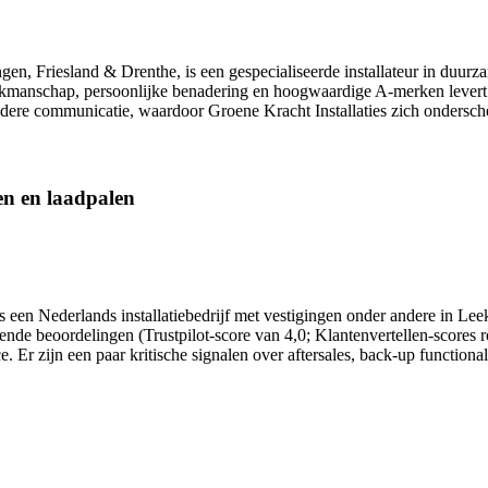
ngen, Friesland & Drenthe, is een gespecialiseerde installateur in duu
akmanschap, persoonlijke benadering en hoogwaardige A-merken levert het
heldere communicatie, waardoor Groene Kracht Installaties zich ondersc
jen en laadpalen
 is een Nederlands installatiebedrijf met vestigingen onder andere in L
lovende beoordelingen (Trustpilot-score van 4,0; Klantenvertellen-score
. Er zijn een paar kritische signalen over aftersales, back-up function