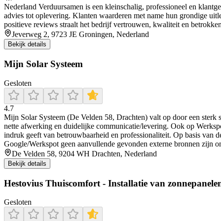
Nederland Verduursamen is een kleinschalig, professioneel en klantger
advies tot oplevering. Klanten waarderen met name hun grondige uitle
positieve reviews straalt het bedrijf vertrouwen, kwaliteit en betrokken
Jeverweg 2, 9723 JE Groningen, Nederland
Bekijk details
Mijn Solar Systeem
Gesloten
4.7
Mijn Solar Systeem (De Velden 58, Drachten) valt op door een sterk 
nette afwerking en duidelijke communicatie/levering. Ook op Werkspot k
indruk geeft van betrouwbaarheid en professionaliteit. Op basis van d
Google/Werkspot geen aanvullende gevonden externe bronnen zijn om 
De Velden 58, 9204 WH Drachten, Nederland
Bekijk details
Hestovius Thuiscomfort - Installatie van zonnepanelen
Gesloten