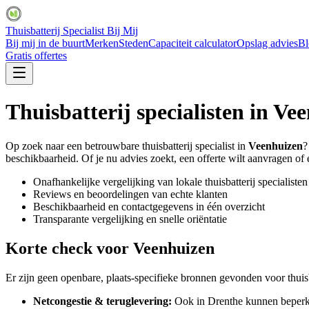
Thuisbatterij Specialist Bij Mij
Bij mij in de buurt
Merken
Steden
Capaciteit calculator
Opslag advies
Bl
Gratis offertes
Thuisbatterij specialisten in
Vee
Op zoek naar een betrouwbare thuisbatterij specialist in
Veenhuizen
?
beschikbaarheid. Of je nu advies zoekt, een offerte wilt aanvragen of ee
Onafhankelijke vergelijking van lokale thuisbatterij specialisten
Reviews en beoordelingen van echte klanten
Beschikbaarheid en contactgegevens in één overzicht
Transparante vergelijking en snelle oriëntatie
Korte check voor
Veenhuizen
Er zijn geen openbare, plaats-specifieke bronnen gevonden voor thuisb
Netcongestie & teruglevering:
Ook in Drenthe kunnen beperki