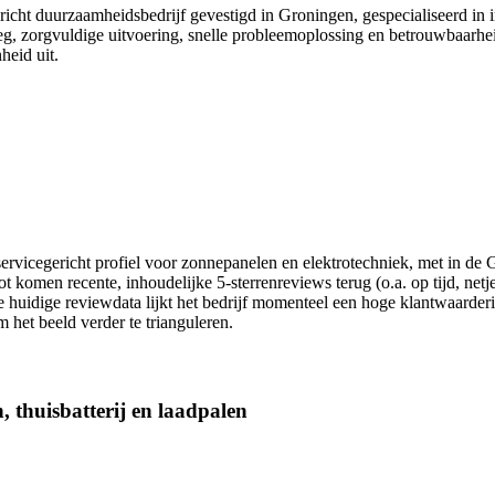
icht duurzaamheidsbedrijf gevestigd in Groningen, gespecialiseerd in i
g, zorgvuldige uitvoering, snelle probleemoplossing en betrouwbaarhei
heid uit.
servicegericht profiel voor zonnepanelen en elektrotechniek, met in d
omen recente, inhoudelijke 5-sterrenreviews terug (o.a. op tijd, netjes
e huidige reviewdata lijkt het bedrijf momenteel een hoge klantwaarderi
het beeld verder te trianguleren.
, thuisbatterij en laadpalen