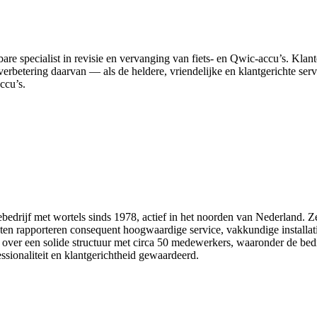
uwbare specialist in revisie en vervanging van fiets‑ en Qwic‑accu’s. 
s verbetering daarvan — als de heldere, vriendelijke en klantgerichte ser
ccu’s.
iebedrijf met wortels sinds 1978, actief in het noorden van Nederland. 
nten rapporteren consequent hoogwaardige service, vakkundige install
t over een solide structuur met circa 50 medewerkers, waaronder de be
ssionaliteit en klantgerichtheid gewaardeerd.