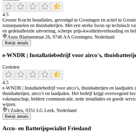
4.5
Groene Kracht Installaties, gevestigd in Groningen en actief in Groni
zonnepanelen en thuisbatterijen. Met een sterke focus op technisch v
en gedetailleerde uitvoering, scherpe prijs-kwaliteitsverhouding en 
Anna Blamanstraat 26, 9746 AA Groningen, Nederland
Bekijk details
e-WNDR | Installatiebedrijf voor airco's, thuisbatteri
Gesloten
4.5
e‑WNDR | Installatiebedrijf voor airco’s, thuisbatterijen en laadpalen
thuisbatterijen, airco’s en laadpalen. Het bedrijf krijgt overwegend 
vakmanschap, heldere communicatie, nette installaties en goede service
wijzen.
't Zuden, 9351 LG Leek, Nederland
Bekijk details
Accu- en Batterijspecialist Friesland