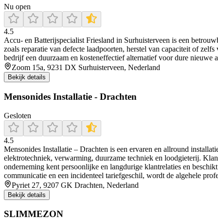
Nu open
4.5
Accu‑ en Batterijspecialist Friesland in Surhuisterveen is een betro
zoals reparatie van defecte laadpoorten, herstel van capaciteit of zelf
bedrijf een duurzaam en kosteneffectief alternatief voor dure nieuwe a
Zoom 15a, 9231 DX Surhuisterveen, Nederland
Bekijk details
Mensonides Installatie - Drachten
Gesloten
4.5
Mensonides Installatie – Drachten is een ervaren en allround installat
elektrotechniek, verwarming, duurzame techniek en loodgieterij. Kla
onderneming kent persoonlijke en langdurige klantrelaties en beschik
communicatie en een incidenteel tariefgeschil, wordt de algehele profe
Pyriet 27, 9207 GK Drachten, Nederland
Bekijk details
SLIMMEZON