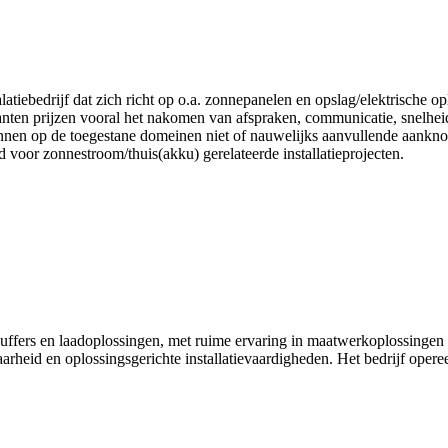
ebedrijf dat zich richt op o.a. zonnepanelen en opslag/elektrische o
lanten prijzen vooral het nakomen van afspraken, communicatie, snelh
ronnen op de toegestane domeinen niet of nauwelijks aanvullende aank
or zonnestroom/thuis(akku) gerelateerde installatieprojecten.
ebuffers en laadoplossingen, met ruime ervaring in maatwerkoplossing
rheid en oplossingsgerichte installatievaardigheden. Het bedrijf operee