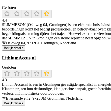
Gesloten
4.4
SLIMMEZON (Osloweg 04, Groningen) is een elektrotechnisch/instalati
beoordelingen komt het bedrijf professioneel en betrouwbaar over: k
begeleiding/afstemming tijdens het traject. Hoewel externe reviewb
dat SLIMMEZON in Groningen een sterke reputatie heeft opgebouwd vo
Osloweg 04, 9732BL Groningen, Nederland
Bekijk details
LithiumAccus.nl
Gesloten
4.3
LithiumAccus.nl is een in Groningen gevestigde specialist in energi
Klanten prijzen hun deskundige, klantgerichte aanpak, goede bereikbaa
verbetering in logistieke doorlooptijden.
Egersundweg 2, 9723 JM Groningen, Nederland
Bekijk details