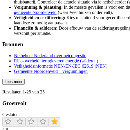
thuisbatterij. Controleer de actuele situatie via je netbeheerder 
Vergunning & plaatsing:
In de meeste gevallen is voor een t
gemeente Noordenveld
(waar Veenhuizen onder valt).
Veiligheid en certificering:
Kies uitsluitend voor gecertificeer
laat deze zo nodig aanpassen.
Financiën & salderen:
Door afbouw van de salderingsregeling e
verschilt per situatie.
Bronnen
Netbeheer Nederland over netcongestie
Rijksoverheid: terugleveren energie (salderen)
Veiligheidsinformatie NEN-EN-IEC 62619 (NEN)
Gemeente Noordenveld – vergunningen
Lees meer
Resultaten
1
-
25
van
25
Groenvolt
Gesloten
4.8