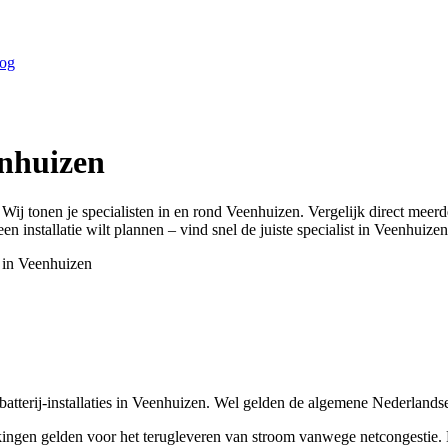
og
nhuizen
 Wij tonen je specialisten in en rond
Veenhuizen
. Vergelijk direct meer
n installatie wilt plannen – vind snel de juiste specialist in
Veenhuizen
 in
Veenhuizen
atterij-installaties in Veenhuizen. Wel gelden de algemene Nederlandse
ngen gelden voor het terugleveren van stroom vanwege netcongestie. D