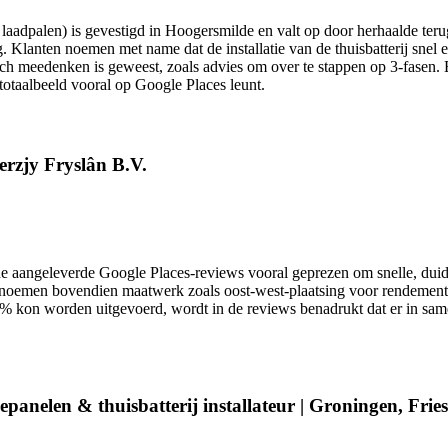
n laadpalen) is gevestigd in Hoogersmilde en valt op door herhaalde ter
Klanten noemen met name dat de installatie van de thuisbatterij snel en
ch meedenken is geweest, zoals advies om over te stappen op 3-fasen. 
 totaalbeeld vooral op Google Places leunt.
erzjy Fryslân B.V.
aangeleverde Google Places-reviews vooral geprezen om snelle, duideli
oemen bovendien maatwerk zoals oost-west-plaatsing voor rendement en 
% kon worden uitgevoerd, wordt in de reviews benadrukt dat er in same
epanelen & thuisbatterij installateur | Groningen, Fri