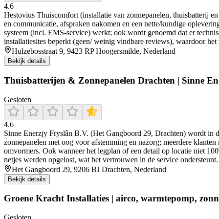
4.6
Hestovius Thuiscomfort (installatie van zonnepanelen, thuisbatterij e
en communicatie, afspraken nakomen en een nette/kundige oplevering. 
systeem (incl. EMS-service) werkt; ook wordt genoemd dat er technis
installatiesites beperkt (geen/ weinig vindbare reviews), waardoor het
Hulzebosstraat 9, 9423 RP Hoogersmilde, Nederland
Bekijk details
Thuisbatterijen & Zonnepanelen Drachten | Sinne En
Gesloten
4.6
Sinne Enerzjy Fryslân B.V. (Het Gangboord 29, Drachten) wordt in de 
zonnepanelen met oog voor afstemming en nazorg; meerdere klanten n
omvormers. Ook wanneer het legplan of een detail op locatie niet 100
netjes werden opgelost, wat het vertrouwen in de service ondersteunt.
Het Gangboord 29, 9206 BJ Drachten, Nederland
Bekijk details
Groene Kracht Installaties | airco, warmtepomp, zonn
Gesloten