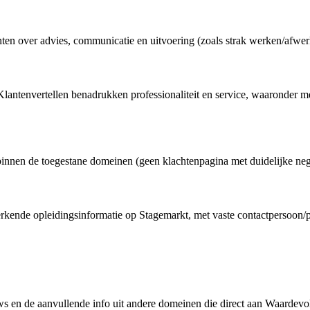
ten over advies, communicatie en uitvoering (zoals strak werken/afwerk
Klantenvertellen benadrukken professionaliteit en service, waaronder
nnen de toegestane domeinen (geen klachtenpagina met duidelijke negat
f/erkende opleidingsinformatie op Stagemarkt, met vaste contactpersoon/p
 en de aanvullende info uit andere domeinen die direct aan Waardevolt g