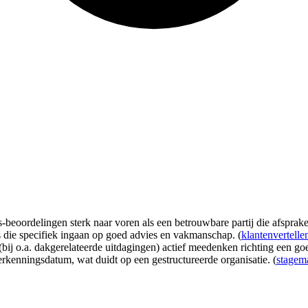
ordelingen sterk naar voren als een betrouwbare partij die afspraken n
die specifiek ingaan op goed advies en vakmanschap. (
klantenvertelle
ij o.a. dakgerelateerde uitdagingen) actief meedenken richting een goed
erkenningsdatum, wat duidt op een gestructureerde organisatie. (
stagema