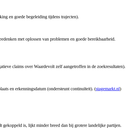
ing en goede begeleiding tijdens trajecten).
 meedenken met oplossen van problemen en goede bereikbaarheid.
ieve claims over Waardevolt zelf aangetroffen in de zoekresultaten).
laats en erkenningsdatum (ondersteunt continuïteit). (
stagemarkt.nl
)
ekoppeld is, lijkt minder breed dan bij grotere landelijke partijen.