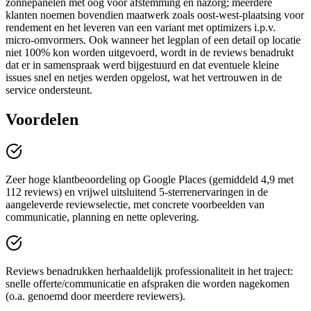
zonnepanelen met oog voor afstemming en nazorg; meerdere
klanten noemen bovendien maatwerk zoals oost-west-plaatsing voor
rendement en het leveren van een variant met optimizers i.p.v.
micro-omvormers. Ook wanneer het legplan of een detail op locatie
niet 100% kon worden uitgevoerd, wordt in de reviews benadrukt
dat er in samenspraak werd bijgestuurd en dat eventuele kleine
issues snel en netjes werden opgelost, wat het vertrouwen in de
service ondersteunt.
Voordelen
Zeer hoge klantbeoordeling op Google Places (gemiddeld 4,9 met
112 reviews) en vrijwel uitsluitend 5-sterrenervaringen in de
aangeleverde reviewselectie, met concrete voorbeelden van
communicatie, planning en nette oplevering.
Reviews benadrukken herhaaldelijk professionaliteit in het traject:
snelle offerte/communicatie en afspraken die worden nagekomen
(o.a. genoemd door meerdere reviewers).