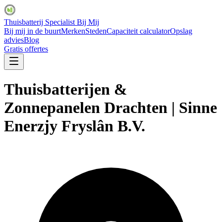
Thuisbatterij Specialist Bij Mij
Bij mij in de buurt
Merken
Steden
Capaciteit calculator
Opslag
advies
Blog
Gratis offertes
Thuisbatterijen &
Zonnepanelen Drachten | Sinne
Enerzjy Fryslân B.V.