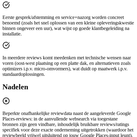
Eerste gesprek/afstemming en service+nazorg worden concreet
benoemd (zoals het snel oplossen van een kleine opleveringskwestie
binnen ongeveer een uur), wat wijst op goede klantbegeleiding na
installatie.
In meerdere reviews komt meedenken met technische wensen naar
voren (oost-west plaatsing op een platte dak, en alternatieven zoals
optimizers i.p.v. micro-omvormers), wat duidt op maatwerk i.p.v.
standaardoplossingen.
Nadelen
Beperkte onafhankelijke reviewdata naast de aangeleverde Google
Places-reviews: in de aanvullende websearch via toegestane
bronnen zijn geen vindbare, inhoudelijk bruikbare reviews/ratings
specifiek voor deze exacte onderneming uitgetrokken (waardoor het
reviewbeeld vrijwel uitsluitend op jouw Google Places-input leunt).