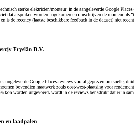
een technisch sterke elektricien/monteur: in de aangeleverde Google Pla
iet dat afspraken worden nagekomen en omschrijven de monteur als “to
en is de recency (laatste beschikbare feedback in de dataset) niet recen
erzjy Fryslân B.V.
aangeleverde Google Places-reviews vooral geprezen om snelle, duideli
oemen bovendien maatwerk zoals oost-west-plaatsing voor rendement en 
% kon worden uitgevoerd, wordt in de reviews benadrukt dat er in same
jen en laadpalen