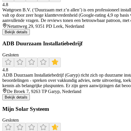
4.8
Wattgroen B.V. (‘Duurzaam met z’n allen’) is een professioneel insta
valt op door zeer hoge klanttevredenheid (Google-rating 4,9 op basis v
aanvullende vragen. De reviews tonen een betrouwbaar patroon, met 
Netamweg 29, 9351 PD Leek, Nederland
Bekijk details
ADB Duurzaam Installatiebedrijf
Gesloten
4.8
ADB Duurzaam Installatiebedrijf (Garyp) richt zich op duurzame inst
beoordelingen - spreken over vakkundig advies, nette uitvoering, to
kennis als belangrijke pluspunten. Er zijn geen aanwijzingen dat beoor
De Broek 7, 9263 TP Garyp, Nederland
Bekijk details
Mijn Solar Systeem
Gesloten