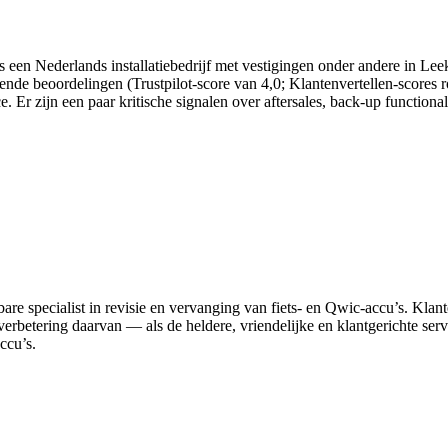
 is een Nederlands installatiebedrijf met vestigingen onder andere in L
lovende beoordelingen (Trustpilot-score van 4,0; Klantenvertellen-score
. Er zijn een paar kritische signalen over aftersales, back-up function
uwbare specialist in revisie en vervanging van fiets‑ en Qwic‑accu’s. 
s verbetering daarvan — als de heldere, vriendelijke en klantgerichte ser
ccu’s.