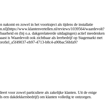
akomt en zowel in het voortraject als tijdens de installatie
n.nl](https://www.klantenvertellen.nl/reviews/1039564/waardevolt?
baarheid en (bij o.a. dakgerelateerde uitdagingen) actief meedenken
aast is Waardevolt ook zichtbaar als leerbedrijf op Stagemarkt met
jven/profiel_a5f49037-eb97-4713-b8c4-a90bac56bfa9?
leert voor zowel particuliere als zakelijke klanten. Uit de enige
ls een dakdekkersbedrijf) om klanten volledig te ontzorgen.