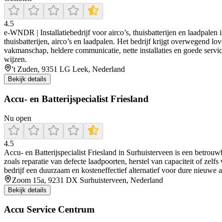
4.5
e‑WNDR | Installatiebedrijf voor airco’s, thuisbatterijen en laadpalen
thuisbatterijen, airco’s en laadpalen. Het bedrijf krijgt overwegend 
vakmanschap, heldere communicatie, nette installaties en goede service
wijzen.
't Zuden, 9351 LG Leek, Nederland
Bekijk details
Accu- en Batterijspecialist Friesland
Nu open
4.5
Accu‑ en Batterijspecialist Friesland in Surhuisterveen is een betro
zoals reparatie van defecte laadpoorten, herstel van capaciteit of zelf
bedrijf een duurzaam en kosteneffectief alternatief voor dure nieuwe a
Zoom 15a, 9231 DX Surhuisterveen, Nederland
Bekijk details
Accu Service Centrum