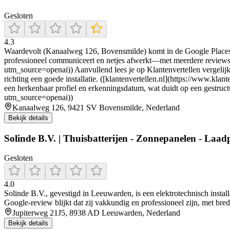
Gesloten
4.3
Waardevolt (Kanaalweg 126, Bovensmilde) komt in de Google Places-beo
professioneel communiceert en netjes afwerkt—met meerdere reviews d
utm_source=openai)) Aanvullend lees je op Klantenvertellen vergelijk
richting een goede installatie. ([klantenvertellen.nl](https://www.kl
een herkenbaar profiel en erkenningsdatum, wat duidt op een gestruct
utm_source=openai))
Kanaalweg 126, 9421 SV Bovensmilde, Nederland
Bekijk details
Solinde B.V. | Thuisbatterijen - Zonnepanelen - Laadp
Gesloten
4.0
Solinde B.V., gevestigd in Leeuwarden, is een elektrotechnisch installat
Google‑review blijkt dat zij vakkundig en professioneel zijn, met br
Jupiterweg 21J5, 8938 AD Leeuwarden, Nederland
Bekijk details