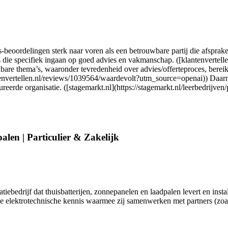
ordelingen sterk naar voren als een betrouwbare partij die afspraken n
ie specifiek ingaan op goed advies en vakmanschap. ([klantenvertelle
bare thema’s, waaronder tevredenheid over advies/offerteproces, bereik
antenvertellen.nl/reviews/1039564/waardevolt?utm_source=openai)) Daarn
ureerde organisatie. ([stagemarkt.nl](https://stagemarkt.nl/leerbedri
alen | Particulier & Zakelijk
iebedrijf dat thuisbatterijen, zonnepanelen en laadpalen levert en instal
ede elektrotechnische kennis waarmee zij samenwerken met partners (zoa