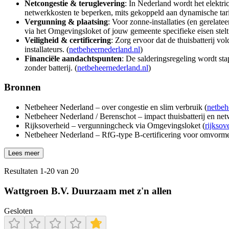
Netcongestie & teruglevering
: In Nederland wordt het elektri
netwerkkosten te beperken, mits gekoppeld aan dynamische tari
Vergunning & plaatsing
: Voor zonne-installaties (en gerelate
via het Omgevingsloket of jouw gemeente specifieke eisen stelt.
Veiligheid & certificering
: Zorg ervoor dat de thuisbatterij vo
installateurs. (
netbeheernederland.nl
)
Financiële aandachtspunten
: De salderingsregeling wordt st
zonder batterij. (
netbeheernederland.nl
)
Bronnen
Netbeheer Nederland – over congestie en slim verbruik (
netbeh
Netbeheer Nederland / Berenschot – impact thuisbatterij en net
Rijksoverheid – vergunningcheck via Omgevingsloket (
rijksov
Netbeheer Nederland – RfG-type B-certificering voor omvorme
Lees meer
Resultaten
1
-
20
van
20
Wattgroen B.V. Duurzaam met z'n allen
Gesloten