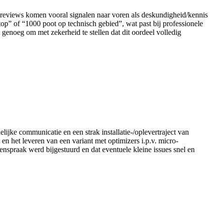
ces-reviews komen vooral signalen naar voren als deskundigheid/kennis
p” of “1000 poot op technisch gebied”, wat past bij professionele
t genoeg om met zekerheid te stellen dat dit oordeel volledig
jke communicatie en een strak installatie-/oplevertraject van
het leveren van een variant met optimizers i.p.v. micro-
nspraak werd bijgestuurd en dat eventuele kleine issues snel en