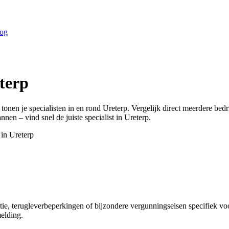
og
terp
 tonen je specialisten in en rond
Ureterp
. Vergelijk direct meerdere bed
annen – vind snel de juiste specialist in
Ureterp
.
 in
Ureterp
tie, terugleverbeperkingen of bijzondere vergunningseisen specifiek v
melding.