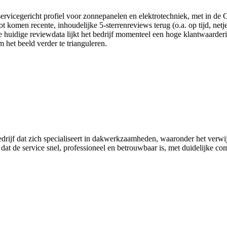
servicegericht profiel voor zonnepanelen en elektrotechniek, met in d
omen recente, inhoudelijke 5-sterrenreviews terug (o.a. op tijd, netjes
e huidige reviewdata lijkt het bedrijf momenteel een hoge klantwaarderi
het beeld verder te trianguleren.
rijf dat zich specialiseert in dakwerkzaamheden, waaronder het verwi
en dat de service snel, professioneel en betrouwbaar is, met duidelijke