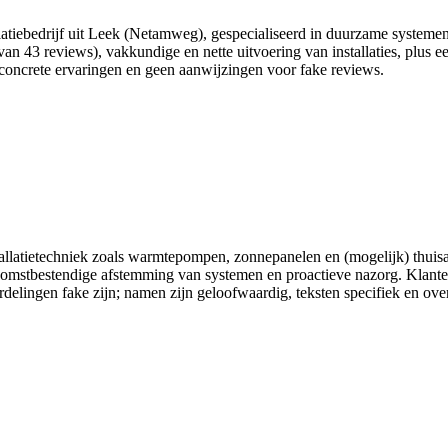
llatiebedrijf uit Leek (Netamweg), gespecialiseerd in duurzame system
an 43 reviews), vakkundige en nette uitvoering van installaties, plus ee
concrete ervaringen en geen aanwijzingen voor fake reviews.
allatietechniek zoals warmtepompen, zonnepanelen en (mogelijk) thuisa
ekomstbestendige afstemming van systemen en proactieve nazorg. Klant
delingen fake zijn; namen zijn geloofwaardig, teksten specifiek en over