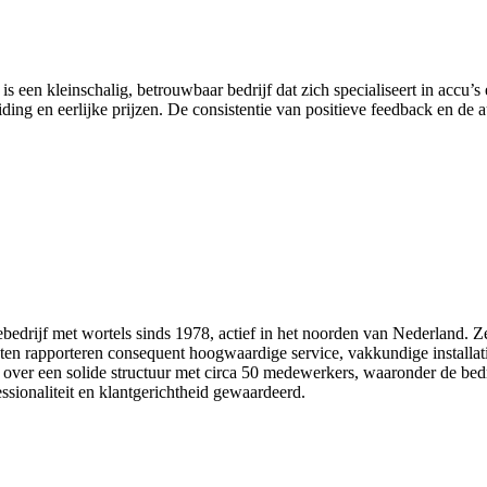
n kleinschalig, betrouwbaar bedrijf dat zich specialiseert in accu’s en 
ding en eerlijke prijzen. De consistentie van positieve feedback en de a
iebedrijf met wortels sinds 1978, actief in het noorden van Nederland. 
nten rapporteren consequent hoogwaardige service, vakkundige install
t over een solide structuur met circa 50 medewerkers, waaronder de be
ssionaliteit en klantgerichtheid gewaardeerd.