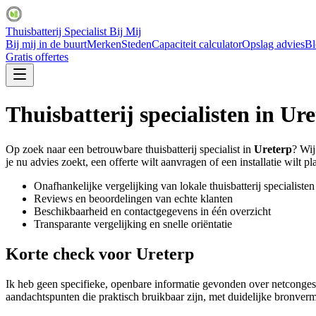
Thuisbatterij Specialist Bij Mij
Bij mij in de buurt
Merken
Steden
Capaciteit calculator
Opslag advies
Bl
Gratis offertes
Thuisbatterij specialisten in
Ure
Op zoek naar een betrouwbare thuisbatterij specialist in
Ureterp
? Wij
je nu advies zoekt, een offerte wilt aanvragen of een installatie wilt pl
Onafhankelijke vergelijking van lokale thuisbatterij specialisten
Reviews en beoordelingen van echte klanten
Beschikbaarheid en contactgegevens in één overzicht
Transparante vergelijking en snelle oriëntatie
Korte check voor
Ureterp
Ik heb geen specifieke, openbare informatie gevonden over netconges
aandachtspunten die praktisch bruikbaar zijn, met duidelijke bronver