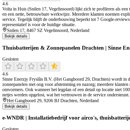
4.6
Volta in Huis (Snilen 17, Vegelinsoord) lijkt zich te profileren als 
en een nette, betrouwbare werkwijze. Meerdere klanten noemen explic
service. Tegelijk blijft de onderbouwing beperkt tot 7 Google-reviews 
representatief is voor de huidige situatie.
Snilen 17, 8467 SZ Vegelinsoord, Nederland
Bekijk details
Thuisbatterijen & Zonnepanelen Drachten | Sinne En
Gesloten
4.6
Sinne Enerzjy Fryslân B.V. (Het Gangboord 29, Drachten) wordt in de 
zonnepanelen met oog voor afstemming en nazorg; meerdere klanten n
omvormers. Ook wanneer het legplan of een detail op locatie niet 100
netjes werden opgelost, wat het vertrouwen in de service ondersteunt.
Het Gangboord 29, 9206 BJ Drachten, Nederland
Bekijk details
e-WNDR | Installatiebedrijf voor airco's, thuisbatteri
Gesloten