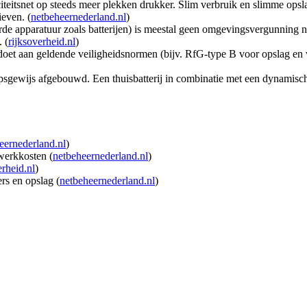
citeitsnet op steeds meer plekken drukker. Slim verbruik en slimme ops
even. (
netbeheernederland.nl
)
erde apparatuur zoals batterijen) is meestal geen omgevingsvergunning no
 (
rijksoverheid.nl
)
ldoet aan geldende veiligheidsnormen (bijv. RfG-type B voor opslag en v
apsgewijs afgebouwd. Een thuisbatterij in combinatie met een dynamisc
eernederland.nl
)
werkkosten (
netbeheernederland.nl
)
erheid.nl
)
rs en opslag (
netbeheernederland.nl
)