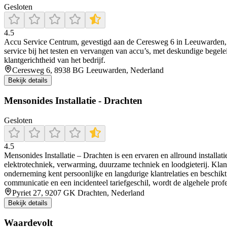
Gesloten
4.5
Accu Service Centrum, gevestigd aan de Ceresweg 6 in Leeuwarden, is ee
service bij het testen en vervangen van accu’s, met deskundige begelei
klantgerichtheid van het bedrijf.
Ceresweg 6, 8938 BG Leeuwarden, Nederland
Bekijk details
Mensonides Installatie - Drachten
Gesloten
4.5
Mensonides Installatie – Drachten is een ervaren en allround installat
elektrotechniek, verwarming, duurzame techniek en loodgieterij. Kla
onderneming kent persoonlijke en langdurige klantrelaties en beschik
communicatie en een incidenteel tariefgeschil, wordt de algehele profe
Pyriet 27, 9207 GK Drachten, Nederland
Bekijk details
Waardevolt