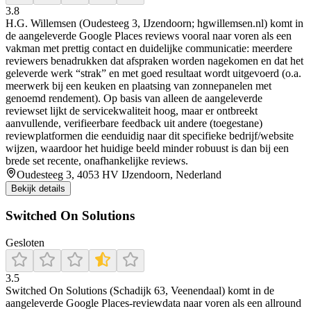
3.8
H.G. Willemsen (Oudesteeg 3, IJzendoorn; hgwillemsen.nl) komt in
de aangeleverde Google Places reviews vooral naar voren als een
vakman met prettig contact en duidelijke communicatie: meerdere
reviewers benadrukken dat afspraken worden nagekomen en dat het
geleverde werk “strak” en met goed resultaat wordt uitgevoerd (o.a.
meerwerk bij een keuken en plaatsing van zonnepanelen met
genoemd rendement). Op basis van alleen de aangeleverde
reviewset lijkt de servicekwaliteit hoog, maar er ontbreekt
aanvullende, verifieerbare feedback uit andere (toegestane)
reviewplatformen die eenduidig naar dit specifieke bedrijf/website
wijzen, waardoor het huidige beeld minder robuust is dan bij een
brede set recente, onafhankelijke reviews.
Oudesteeg 3, 4053 HV IJzendoorn, Nederland
Bekijk details
Switched On Solutions
Gesloten
3.5
Switched On Solutions (Schadijk 63, Veenendaal) komt in de
aangeleverde Google Places-reviewdata naar voren als een allround