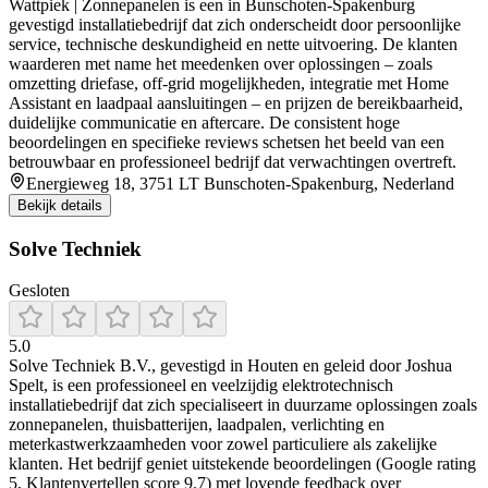
Wattpiek | Zonnepanelen is een in Bunschoten‑Spakenburg
gevestigd installatiebedrijf dat zich onderscheidt door persoonlijke
service, technische deskundigheid en nette uitvoering. De klanten
waarderen met name het meedenken over oplossingen – zoals
omzetting driefase, off‑grid mogelijkheden, integratie met Home
Assistant en laadpaal aansluitingen – en prijzen de bereikbaarheid,
duidelijke communicatie en aftercare. De consistent hoge
beoordelingen en specifieke reviews schetsen het beeld van een
betrouwbaar en professioneel bedrijf dat verwachtingen overtreft.
Energieweg 18, 3751 LT Bunschoten-Spakenburg, Nederland
Bekijk details
Solve Techniek
Gesloten
5.0
Solve Techniek B.V., gevestigd in Houten en geleid door Joshua
Spelt, is een professioneel en veelzijdig elektrotechnisch
installatiebedrijf dat zich specialiseert in duurzame oplossingen zoals
zonnepanelen, thuisbatterijen, laadpalen, verlichting en
meterkastwerkzaamheden voor zowel particuliere als zakelijke
klanten. Het bedrijf geniet uitstekende beoordelingen (Google rating
5, Klantenvertellen score 9.7) met lovende feedback over