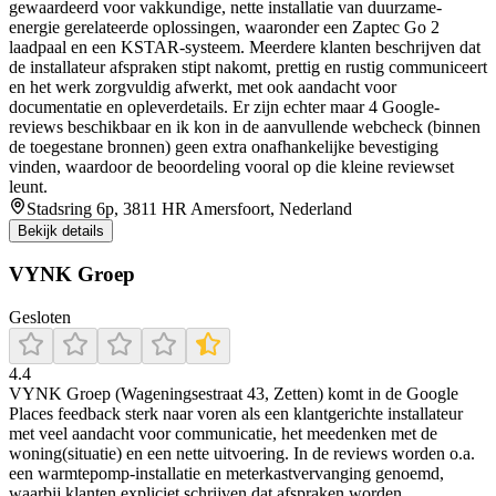
gewaardeerd voor vakkundige, nette installatie van duurzame-
energie gerelateerde oplossingen, waaronder een Zaptec Go 2
laadpaal en een KSTAR-systeem. Meerdere klanten beschrijven dat
de installateur afspraken stipt nakomt, prettig en rustig communiceert
en het werk zorgvuldig afwerkt, met ook aandacht voor
documentatie en opleverdetails. Er zijn echter maar 4 Google-
reviews beschikbaar en ik kon in de aanvullende webcheck (binnen
de toegestane bronnen) geen extra onafhankelijke bevestiging
vinden, waardoor de beoordeling vooral op die kleine reviewset
leunt.
Stadsring 6p, 3811 HR Amersfoort, Nederland
Bekijk details
VYNK Groep
Gesloten
4.4
VYNK Groep (Wageningsestraat 43, Zetten) komt in de Google
Places feedback sterk naar voren als een klantgerichte installateur
met veel aandacht voor communicatie, het meedenken met de
woning(situatie) en een nette uitvoering. In de reviews worden o.a.
een warmtepomp-installatie en meterkastvervanging genoemd,
waarbij klanten expliciet schrijven dat afspraken worden