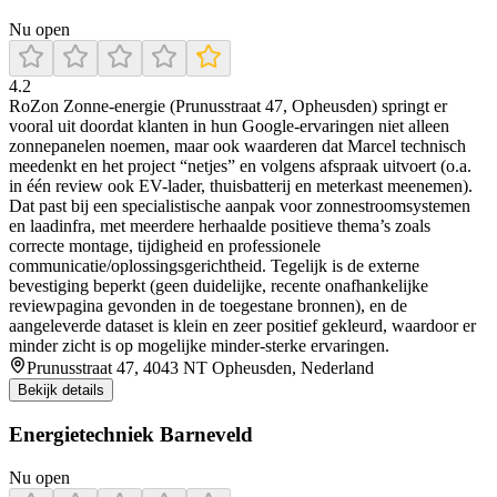
Nu open
4.2
RoZon Zonne-energie (Prunusstraat 47, Opheusden) springt er
vooral uit doordat klanten in hun Google-ervaringen niet alleen
zonnepanelen noemen, maar ook waarderen dat Marcel technisch
meedenkt en het project “netjes” en volgens afspraak uitvoert (o.a.
in één review ook EV-lader, thuisbatterij en meterkast meenemen).
Dat past bij een specialistische aanpak voor zonnestroomsystemen
en laadinfra, met meerdere herhaalde positieve thema’s zoals
correcte montage, tijdigheid en professionele
communicatie/oplossingsgerichtheid. Tegelijk is de externe
bevestiging beperkt (geen duidelijke, recente onafhankelijke
reviewpagina gevonden in de toegestane bronnen), en de
aangeleverde dataset is klein en zeer positief gekleurd, waardoor er
minder zicht is op mogelijke minder-sterke ervaringen.
Prunusstraat 47, 4043 NT Opheusden, Nederland
Bekijk details
Energietechniek Barneveld
Nu open