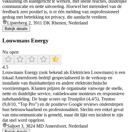
vakkundig en klantgericht te werken, met snelle reacties, duidelijke
communicatie en nette uitvoering. Hoewel het merendeel van de
feedback zeer positief is, is er één melding van onprofessioneel
gedrag met betrekking tot privacy, die aandacht verdient.
Lijsterberg 2, 3911 DK Rhenen, Nederland
Bekijk details
Louwmans Energy
Nu open
4.5
Louwmans Energy (ook bekend als Elektricien Louwmans) is een
lokaal Amersfoorts bedrijf gespecialiseerd in de verkoop en
installatie van thuisbatterijen en andere elektrotechnische
voorzieningen. Klanten prijzen de organisatie vanwege de snelle,
nette en duidelijke service, vakbekwame monteurs en responsieve
nabehandeling. De hoge scores op Trustpilot (4,4/5), Trustoo
(9,8/10, “Top Pro”) en de positieve Google reviews onderstrepen
hun betrouwbaarheid en professionaliteit. Slechts een enkel geval
van miscommunicatie is gemeld, maar dit lijkt een incident te zijn
dat snel werd opgelost.
Saljoet 3, 3824 MD Amersfoort, Nederland
Bekijk details