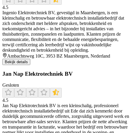
4.5
Ingenio Elektrotechniek BV, gevestigd in Maarsbergen, is een
kleinschalig en betrouwbaar elektrotechnisch installatiebedrijf dat
zich onderscheidt met heldere afspraken, betrokkenheid en
toekomstgericht advies – in het bijzonder bij installaties van
thuisbatterijen, zonnepanelen en laadpunten. Klanten prijzen de
communicatie, flexibiliteit en de behaalde energiebesparingen,
terwijl certificering als leerbedrijf wijst op vakinhoudelijke
deskundigheid en betrokkenheid bij opleiding.
Ambachtsweg 10C, 3953 BZ Maarsbergen, Nederland
Bekijk details
Jan Nap Elektrotechniek BV
Gesloten
4.5
Jan Nap Elektrotechniek BV is een kleinschalig, professioneel
elektrotechnisch installatiebedrijf uit Ede dat zich kenmerkt door
duidelijk gecommuniceerde offertes, zorgvuldig uitgevoerd werk en
betrouwbare after‑sales service. Klanten prijzen de nette afwerking
en transparantie in facturatie, waardoor het bedrijf een betrouwbare
partner lijkt voor installaties en onderhoud in de woning- en