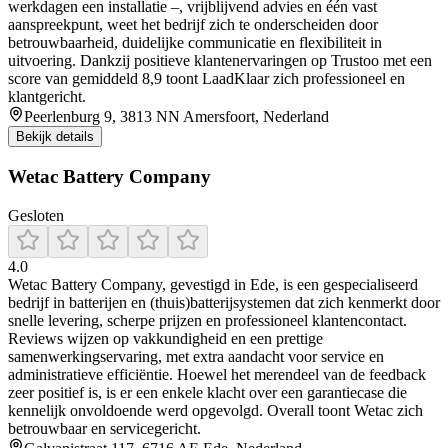
werkdagen een installatie –, vrijblijvend advies en één vast
aanspreekpunt, weet het bedrijf zich te onderscheiden door
betrouwbaarheid, duidelijke communicatie en flexibiliteit in
uitvoering. Dankzij positieve klantenervaringen op Trustoo met een
score van gemiddeld 8,9 toont LaadKlaar zich professioneel en
klantgericht.
Peerlenburg 9, 3813 NN Amersfoort, Nederland
Bekijk details
Wetac Battery Company
Gesloten
4.0
Wetac Battery Company, gevestigd in Ede, is een gespecialiseerd
bedrijf in batterijen en (thuis)batterijsystemen dat zich kenmerkt door
snelle levering, scherpe prijzen en professioneel klantencontact.
Reviews wijzen op vakkundigheid en een prettige
samenwerkingservaring, met extra aandacht voor service en
administratieve efficiëntie. Hoewel het merendeel van de feedback
zeer positief is, is er een enkele klacht over een garantiecase die
kennelijk onvoldoende werd opgevolgd. Overall toont Wetac zich
betrouwbaar en servicegericht.