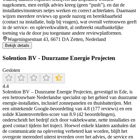
nagekomen, men eerlijk advies kreeg (geen “push”), en dat de
installaties/monteurs netjes werken en correct achterlaten. Daarnaast
wijzen meerdere reviews op goede nazorg en bereikbaarheid
(contact na installatie, hulp bij vragen), wat overall vertrouwen geeft
in de service- en opleverkwaliteit, al ontbreekt onafhankelijke
toetsing via de door jou toegestane andere reviewplatformen.
Wageningsestraat 43, 6671 DA Zetten, Nederland
Bekijk details
Solention BV - Duurzame Energie Projecten
Gesloten
4.4
Solention BV – Duurzame Energie Projecten, gevestigd in Ede, is
een betrouwbare Nederlandse specialist op het gebied van duurzame
energie-installaties, inclusief zonnepanelen en thuisbatterijen. Met
een uitstekende Google-beoordeling van 4.8 (177 reviews) en een
solide Klantenvertellen-score van 8.9 (42 beoordelingen),
onderscheidt het bedrijf zich door vakbekwame, nette installaties en
goed contact tijdens het traject. Hoewel enkele klanten aanhalen dat
de communicatie na oplevering verbeterd kan worden, blijft het
overgrote merendeel uiterst tevreden over het advies, de service en