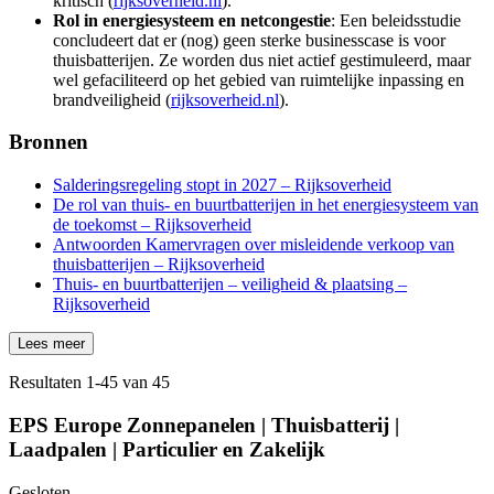
kritisch (
rijksoverheid.nl
).
Rol in energiesysteem en netcongestie
: Een beleidsstudie
concludeert dat er (nog) geen sterke businesscase is voor
thuisbatterijen. Ze worden dus niet actief gestimuleerd, maar
wel gefaciliteerd op het gebied van ruimtelijke inpassing en
brandveiligheid (
rijksoverheid.nl
).
Bronnen
Salderingsregeling stopt in 2027 – Rijksoverheid
De rol van thuis- en buurtbatterijen in het energiesysteem van
de toekomst – Rijksoverheid
Antwoorden Kamervragen over misleidende verkoop van
thuisbatterijen – Rijksoverheid
Thuis- en buurtbatterijen – veiligheid & plaatsing –
Rijksoverheid
Lees meer
Resultaten
1
-
45
van
45
EPS Europe Zonnepanelen | Thuisbatterij |
Laadpalen | Particulier en Zakelijk
Gesloten