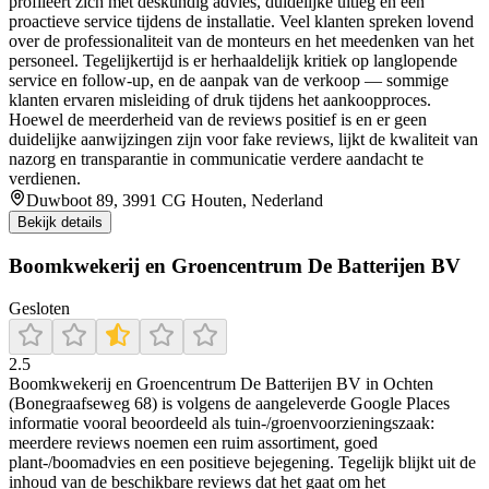
profileert zich met deskundig advies, duidelijke uitleg en een
proactieve service tijdens de installatie. Veel klanten spreken lovend
over de professionaliteit van de monteurs en het meedenken van het
personeel. Tegelijkertijd is er herhaaldelijk kritiek op langlopende
service en follow-up, en de aanpak van de verkoop — sommige
klanten ervaren misleiding of druk tijdens het aankoopproces.
Hoewel de meerderheid van de reviews positief is en er geen
duidelijke aanwijzingen zijn voor fake reviews, lijkt de kwaliteit van
nazorg en transparantie in communicatie verdere aandacht te
verdienen.
Duwboot 89, 3991 CG Houten, Nederland
Bekijk details
Boomkwekerij en Groencentrum De Batterijen BV
Gesloten
2.5
Boomkwekerij en Groencentrum De Batterijen BV in Ochten
(Bonegraafseweg 68) is volgens de aangeleverde Google Places
informatie vooral beoordeeld als tuin-/groenvoorzieningszaak:
meerdere reviews noemen een ruim assortiment, goed
plant-/boomadvies en een positieve bejegening. Tegelijk blijkt uit de
inhoud van de beschikbare reviews dat het gaat om het