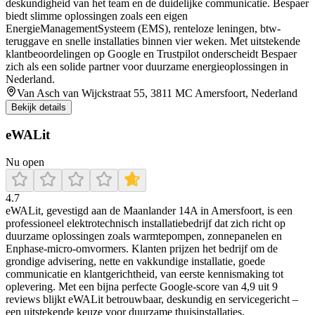
deskundigheid van het team en de duidelijke communicatie. Bespaer
biedt slimme oplossingen zoals een eigen
EnergieManagementSysteem (EMS), renteloze leningen, btw-
teruggave en snelle installaties binnen vier weken. Met uitstekende
klantbeoordelingen op Google en Trustpilot onderscheidt Bespaer
zich als een solide partner voor duurzame energieoplossingen in
Nederland.
Van Asch van Wijckstraat 55, 3811 MC Amersfoort, Nederland
Bekijk details
eWALit
Nu open
4.7
eWALit, gevestigd aan de Maanlander 14A in Amersfoort, is een
professioneel elektrotechnisch installatiebedrijf dat zich richt op
duurzame oplossingen zoals warmtepompen, zonnepanelen en
Enphase-micro-omvormers. Klanten prijzen het bedrijf om de
grondige advisering, nette en vakkundige installatie, goede
communicatie en klantgerichtheid, van eerste kennismaking tot
oplevering. Met een bijna perfecte Google-score van 4,9 uit 9
reviews blijkt eWALit betrouwbaar, deskundig en servicegericht –
een uitstekende keuze voor duurzame thuisinstallaties.