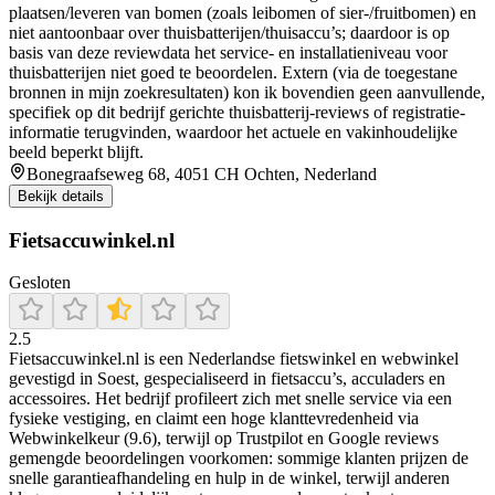
plaatsen/leveren van bomen (zoals leibomen of sier-/fruitbomen) en
niet aantoonbaar over thuisbatterijen/thuisaccu’s; daardoor is op
basis van deze reviewdata het service- en installatieniveau voor
thuisbatterijen niet goed te beoordelen. Extern (via de toegestane
bronnen in mijn zoekresultaten) kon ik bovendien geen aanvullende,
specifiek op dit bedrijf gerichte thuisbatterij-reviews of registratie-
informatie terugvinden, waardoor het actuele en vakinhoudelijke
beeld beperkt blijft.
Bonegraafseweg 68, 4051 CH Ochten, Nederland
Bekijk details
Fietsaccuwinkel.nl
Gesloten
2.5
Fietsaccuwinkel.nl is een Nederlandse fietswinkel en webwinkel
gevestigd in Soest, gespecialiseerd in fietsaccu’s, acculaders en
accessoires. Het bedrijf profileert zich met snelle service via een
fysieke vestiging, en claimt een hoge klanttevredenheid via
Webwinkelkeur (9.6), terwijl op Trustpilot en Google reviews
gemengde beoordelingen voorkomen: sommige klanten prijzen de
snelle garantieafhandeling en hulp in de winkel, terwijl anderen