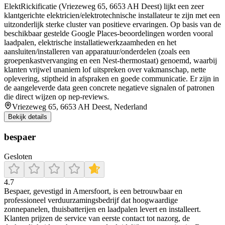
ElektRickificatie (Vriezeweg 65, 6653 AH Deest) lijkt een zeer
klantgerichte elektricien/elektrotechnische installateur te zijn met een
uitzonderlijk sterke cluster van positieve ervaringen. Op basis van de
beschikbaar gestelde Google Places-beoordelingen worden vooral
laadpalen, elektrische installatiewerkzaamheden en het
aansluiten/installeren van apparatuur/onderdelen (zoals een
groepenkastvervanging en een Nest-thermostaat) genoemd, waarbij
klanten vrijwel unaniem lof uitspreken over vakmanschap, nette
oplevering, stiptheid in afspraken en goede communicatie. Er zijn in
de aangeleverde data geen concrete negatieve signalen of patronen
die direct wijzen op nep-reviews.
Vriezeweg 65, 6653 AH Deest, Nederland
Bekijk details
bespaer
Gesloten
4.7
Bespaer, gevestigd in Amersfoort, is een betrouwbaar en
professioneel verduurzamingsbedrijf dat hoogwaardige
zonnepanelen, thuisbatterijen en laadpalen levert en installeert.
Klanten prijzen de service van eerste contact tot nazorg, de