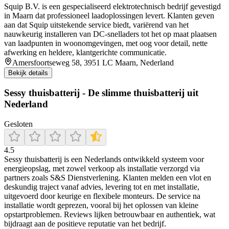
Squip B.V. is een gespecialiseerd elektrotechnisch bedrijf gevestigd
in Maarn dat professioneel laadoplossingen levert. Klanten geven
aan dat Squip uitstekende service biedt, variërend van het
nauwkeurig installeren van DC‑snelladers tot het op maat plaatsen
van laadpunten in woonomgevingen, met oog voor detail, nette
afwerking en heldere, klantgerichte communicatie.
Amersfoortseweg 58, 3951 LC Maarn, Nederland
Bekijk details
Sessy thuisbatterij - De slimme thuisbatterij uit
Nederland
Gesloten
4.5
Sessy thuisbatterij is een Nederlands ontwikkeld systeem voor
energieopslag, met zowel verkoop als installatie verzorgd via
partners zoals S&S Dienstverlening. Klanten melden een vlot en
deskundig traject vanaf advies, levering tot en met installatie,
uitgevoerd door keurige en flexibele monteurs. De service na
installatie wordt geprezen, vooral bij het oplossen van kleine
opstartproblemen. Reviews lijken betrouwbaar en authentiek, wat
bijdraagt aan de positieve reputatie van het bedrijf.