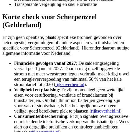
Transparante vergelijking en snelle oriëntatie
Korte check voor
Scherpenzeel
(Gelderland)
Er zijn geen openbare, plaats-specifieke bronnen gevonden over
netcongestie, vergunningen of andere aspecten van thuisbatterijen
specifiek voor Scherpenzeel (Gelderland). Hieronder daarom nuttige
algemene informatie voor Nederland.
Financiële gevolgen vanaf 2027
: De salderingsregeling
vervalt per 1 januari 2027. Daarna mag u zelf opgewekte
stroom niet meer wegstrepen tegen verbruik, maar krijgt u wel
een terugleververgoeding van minimaal 50 % van het kale
stroomtarief tot 2030 (
rijksoverheid.nl
).
Veiligheid en plaatsing
: Er zijn momenteel geen wettelijke
eisen voor certificering, ventilatie of brandalarmen bij
thuisbatterijen. Omdat lithium-ion-batterijen gevoelig zijn
voor val- of stootschade, is het belangrijk om ze op een
veilige, goed bereikbare plek te plaatsen (
rijksoverheid.nl
).
Consumentenbescherming
: Er zijn signalen over agressieve
en misleidende telefonische verkoop van thuisbatterijen. Wees
alert op dergelijke praktijken en controleer aanbiedingen