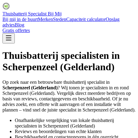
Thuisbatterij Specialist Bij Mij
Bij mij in de buurt
Merken
Steden
Capaciteit calculator
Opslag
advies
Blog
Gratis offertes
Thuisbatterij specialisten in
Scherpenzeel (Gelderland)
Op zoek naar een betrouwbare thuisbatterij specialist in
Scherpenzeel (Gelderland)
? Wij tonen je specialisten in en rond
Scherpenzeel (Gelderland)
. Vergelijk direct meerdere bedrijven op
basis van reviews, contactgegevens en beschikbaarheid. Of je nu
advies zoekt, een offerte wilt aanvragen of een installatie wilt
plannen – vind snel de juiste specialist in
Scherpenzeel (Gelderland)
.
Onafhankelijke vergelijking van lokale thuisbatterij
specialisten in
Scherpenzeel (Gelderland)
Reviews en beoordelingen van echte klanten
Beschikbaarheid en contactgegevens in één overzicht