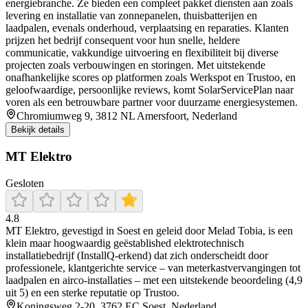
energiebranche. Ze bieden een compleet pakket diensten aan zoals
levering en installatie van zonnepanelen, thuisbatterijen en
laadpalen, evenals onderhoud, verplaatsing en reparaties. Klanten
prijzen het bedrijf consequent voor hun snelle, heldere
communicatie, vakkundige uitvoering en flexibiliteit bij diverse
projecten zoals verbouwingen en storingen. Met uitstekende
onafhankelijke scores op platformen zoals Werkspot en Trustoo, en
geloofwaardige, persoonlijke reviews, komt SolarServicePlan naar
voren als een betrouwbare partner voor duurzame energiesystemen.
Chromiumweg 9, 3812 NL Amersfoort, Nederland
Bekijk details
MT Elektro
Gesloten
4.8
MT Elektro, gevestigd in Soest en geleid door Melad Tobia, is een
klein maar hoogwaardig geëstablished elektrotechnisch
installatiebedrijf (InstallQ‑erkend) dat zich onderscheidt door
professionele, klantgerichte service – van meterkastvervangingen tot
laadpalen en airco-installaties – met een uitstekende beoordeling (4,9
uit 5) en een sterke reputatie op Trustoo.
Koningsweg 2-20, 3762 EC Soest, Nederland