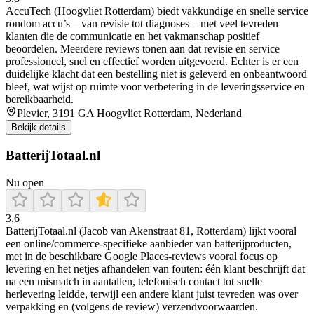
AccuTech (Hoogvliet Rotterdam) biedt vakkundige en snelle service
rondom accu’s – van revisie tot diagnoses – met veel tevreden
klanten die de communicatie en het vakmanschap positief
beoordelen. Meerdere reviews tonen aan dat revisie en service
professioneel, snel en effectief worden uitgevoerd. Echter is er een
duidelijke klacht dat een bestelling niet is geleverd en onbeantwoord
bleef, wat wijst op ruimte voor verbetering in de leveringsservice en
bereikbaarheid.
Plevier, 3191 GA Hoogvliet Rotterdam, Nederland
Bekijk details
BatterijTotaal.nl
Nu open
3.6
BatterijTotaal.nl (Jacob van Akenstraat 81, Rotterdam) lijkt vooral
een online/commerce-specifieke aanbieder van batterijproducten,
met in de beschikbare Google Places-reviews vooral focus op
levering en het netjes afhandelen van fouten: één klant beschrijft dat
na een mismatch in aantallen, telefonisch contact tot snelle
herlevering leidde, terwijl een andere klant juist tevreden was over
verpakking en (volgens de review) verzendvoorwaarden.