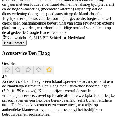
omgaan met een foutieve verhuurdatum en het alsnog tijdig leveren)
en de hoge waardering (meerdere 5-sterren) wijst erop dat de
dienstverlening doorgaans goed aansluit op de klantbehoefte.
Tegelijk is er op basis van de door mij uitgevoerde, toegestane web-
check geen onafhankelijke bevestiging van extra reviews op externe
platforms gevonden, waardoor het huidige oordeel vooral leunt op
de al gedeelde Google Places feedback.
Nieuwsticht 10, 3113 BH Schiedam, Nederland
Bekijk details
Accuservice Den Haag
Gesloten
4.3
Accuservice Den Haag is een lokaal opererende accu‑specialist aan
de Naaldwijksestraat in Den Haag met uitstekende beoordelingen
(5.0 uit 159 reviews). Klanten prijzen vooral de snelle en
vriendelijke service, zowel op locatie als in de werkplaats, duidelijke
prijsopgaven en een flexibele bereikbaarheid, zelfs buiten reguliere
uren. De feedback is concreet en contextueel, wat wijst op
authentieke klantervaringen, en daarmee oogt het bedrijf zeer
betrouwbaar en professioneel.