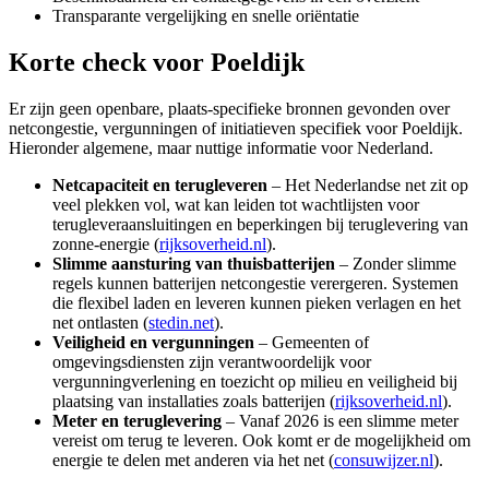
Transparante vergelijking en snelle oriëntatie
Korte check voor
Poeldijk
Er zijn geen openbare, plaats-specifieke bronnen gevonden over
netcongestie, vergunningen of initiatieven specifiek voor Poeldijk.
Hieronder algemene, maar nuttige informatie voor Nederland.
Netcapaciteit en terugleveren
– Het Nederlandse net zit op
veel plekken vol, wat kan leiden tot wachtlijsten voor
terugleveraansluitingen en beperkingen bij teruglevering van
zonne-energie (
rijksoverheid.nl
).
Slimme aansturing van thuisbatterijen
– Zonder slimme
regels kunnen batterijen netcongestie verergeren. Systemen
die flexibel laden en leveren kunnen pieken verlagen en het
net ontlasten (
stedin.net
).
Veiligheid en vergunningen
– Gemeenten of
omgevingsdiensten zijn verantwoordelijk voor
vergunningverlening en toezicht op milieu en veiligheid bij
plaatsing van installaties zoals batterijen (
rijksoverheid.nl
).
Meter en teruglevering
– Vanaf 2026 is een slimme meter
vereist om terug te leveren. Ook komt er de mogelijkheid om
energie te delen met anderen via het net (
consuwijzer.nl
).