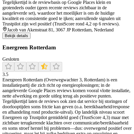
Tegelijkertijd is de reviewbasis op Google Places klein en
grotendeels ouder (geen recente reviews zichtbaar in de
aangeleverde set), waardoor het moeilijker is om de huidige
kwaliteit en consistentie goed te ijken; aanvullende signalen uit
Trustpilot zijn wel positief (TrustScore rond 4,2 op 6 reviews).
Jacob van Akenstraat 81, 3067 JP Rotterdam, Nederland
Bekijk details
Energreen Rotterdam
Gesloten
3.5
Energreen Rotterdam (Overwegwachter 3, Rotterdam) is een
installatiepartij die zich richt op energieoplossingen; in de
aangeleverde Google Places reviews komen vooral vlotte installatie,
nette afwerking en goede uitleg terug als positieve punten.
Tegelijkertijd laten de reviews ook zien dat service bij storingen of
doorlooptijden soms frictie kan geven (o.a. bereikbaarheid/response
en afhandeling rond productie-uitval). Op landelijk niveau scoort
Energreen op Trustpilot gemiddeld goed (TrustScore 4,3) maar met
zichtbare terugkerende klachten over communicatie/bereikbaarheid
en soms stroef herstel bij problemen—dus: overwegend positief over
uitvoering, maar let bij zulke bedrijven extra op opvolging en