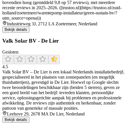
bovendien hoog (gemiddeld 9,8 op 57 reviews), met meerdere
recente reviews in 2025–2026. ([trustoo.nl](https://trustoo.nl/zuid-
holland/zoetermeer/warmtepomp-installateur/green-sustain-bv/?
utm_source=openai))
Industrieweg 3J, 2712 LA Zoetermeer, Nederland
Bekijk details
Valk Solar BV - De Lier
Gesloten
4.5
Valk Solar BV – De Lier is een lokaal Nederlands installatiebedrijf,
gespecialiseerd in het plaatsen van zonnepanelen (en mogelijk
thuisbatterijen), gevestigd in De Lier. Hoewel op Google slechts
twee beoordelingen beschikbaar zijn (beiden 5 sterren), geven ze
een goed beeld van het bedrijf: tevreden klanten, persoonlijke
service, oplossingsgerichte aanpak bij problemen en professionele
afwikkeling. De reviews zijn authentiek en herkenbaar, zonder
patroon van generieke of massale posities.
Leehove 29, 2678 MA De Lier, Nederland
Bekijk details