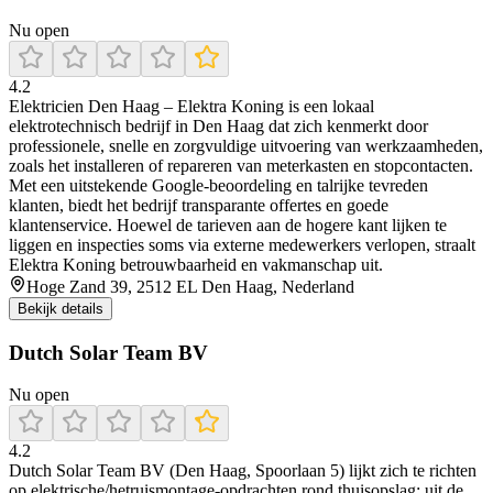
Nu open
4.2
Elektricien Den Haag – Elektra Koning is een lokaal
elektrotechnisch bedrijf in Den Haag dat zich kenmerkt door
professionele, snelle en zorgvuldige uitvoering van werkzaamheden,
zoals het installeren of repareren van meterkasten en stopcontacten.
Met een uitstekende Google‑beoordeling en talrijke tevreden
klanten, biedt het bedrijf transparante offertes en goede
klantenservice. Hoewel de tarieven aan de hogere kant lijken te
liggen en inspecties soms via externe medewerkers verlopen, straalt
Elektra Koning betrouwbaarheid en vakmanschap uit.
Hoge Zand 39, 2512 EL Den Haag, Nederland
Bekijk details
Dutch Solar Team BV
Nu open
4.2
Dutch Solar Team BV (Den Haag, Spoorlaan 5) lijkt zich te richten
op elektrische/hetruismontage-opdrachten rond thuisopslag; uit de