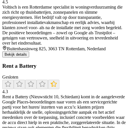
4.5
Voltisch is een Rotterdamse specialist in woningverduurzaming die
zich richt op thuisbatterijen, zonnepanelen en slimme
energiesystemen. Het bedrijf valt op door transparantie,
professioneel installatievakmanschap en eerlijk advies, waarbij
klanten zowel voor- als na de installatie met zorg worden begeleid.
De positieve beoordelingen – zowel op Google als Trustpilot –
getuigen van vertrouwen, snelheid in uitvoering en tevredenheid
over het eindresultaat.
Buitenbassinweg 825, 3063 TN Rotterdam, Nederland
Bekijk details
Rent a Battery
Gesloten
4.3
Rent a Battery (Nieuwsticht 10, Schiedam) komt in de aangeleverde
Google Places-beoordelingen naar voren als een servicegerichte
partij voor het huren/ inzetten van accu’s: klanten prijzen
herhaaldelijk de snelle, oplossingsgerichte aanpak en het actief
meedenken over de toepassing, inclusief concrete voorbeelden waar
de accu direct hielp in een praktische, zorggerelateerde situatie. In de
reviews staan ook elementen die flexibiliteit benadrukken (bijv.