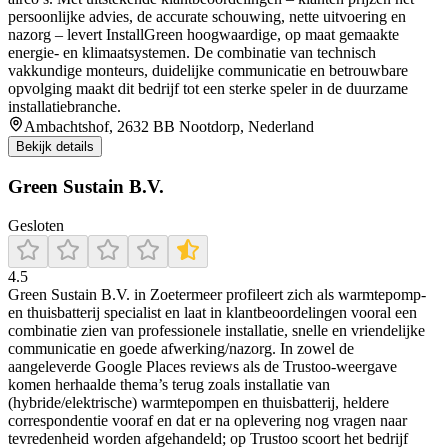
persoonlijke advies, de accurate schouwing, nette uitvoering en
nazorg – levert InstallGreen hoogwaardige, op maat gemaakte
energie- en klimaatsystemen. De combinatie van technisch
vakkundige monteurs, duidelijke communicatie en betrouwbare
opvolging maakt dit bedrijf tot een sterke speler in de duurzame
installatiebranche.
Ambachtshof, 2632 BB Nootdorp, Nederland
Bekijk details
Green Sustain B.V.
Gesloten
4.5
Green Sustain B.V. in Zoetermeer profileert zich als warmtepomp-
en thuisbatterij specialist en laat in klantbeoordelingen vooral een
combinatie zien van professionele installatie, snelle en vriendelijke
communicatie en goede afwerking/nazorg. In zowel de
aangeleverde Google Places reviews als de Trustoo-weergave
komen herhaalde thema’s terug zoals installatie van
(hybride/elektrische) warmtepompen en thuisbatterij, heldere
correspondentie vooraf en dat er na oplevering nog vragen naar
tevredenheid worden afgehandeld; op Trustoo scoort het bedrijf