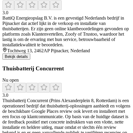
3.0
BattiQ Energieopslag B.V. is een gevestigd Nederlands bedrijf in
Pijnacker dat actief lijkt in de verkoop en installatie van
thuisbatterijen. Er zijn geen online klantbeoordelingen gevonden op
platforms zoals Klantenvertellen, Zoofy of Trustoo, waardoor het
lastig is om de ervaring met hun service, betrouwbaarheid of
installatiekwaliteit te beoordelen.
Tochtweg 13, 2462AP Pijnacker, Nederland
Bekijk details
Thuisbatterij Concurrent
Nu open
3.0
Thuisbatterij Concurrent (Prins Alexanderplein 8, Rotterdam) is een
operationeel bedrijf dat thuisbatterij-oplossingen aanbiedt en volgens
de beschikbare Google Places review ook levert en installeert met
een focus op klantcommunicatie. Op basis van de huidige dataset is
de feedback positief met concrete indrukken van een vlotte, nette
installatie en heldere uitleg, maar omdat er slechts één review
bekend is en er geen aanvullende publiek te verifiëren recensies op