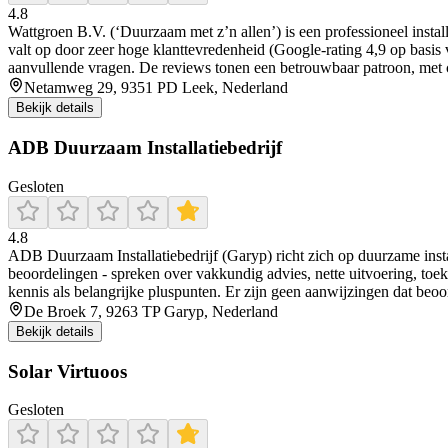
4.8
Wattgroen B.V. (‘Duurzaam met z’n allen’) is een professioneel insta
valt op door zeer hoge klanttevredenheid (Google-rating 4,9 op basis v
aanvullende vragen. De reviews tonen een betrouwbaar patroon, met 
Netamweg 29, 9351 PD Leek, Nederland
Bekijk details
ADB Duurzaam Installatiebedrijf
Gesloten
4.8
ADB Duurzaam Installatiebedrijf (Garyp) richt zich op duurzame inst
beoordelingen - spreken over vakkundig advies, nette uitvoering, to
kennis als belangrijke pluspunten. Er zijn geen aanwijzingen dat beoor
De Broek 7, 9263 TP Garyp, Nederland
Bekijk details
Solar Virtuoos
Gesloten