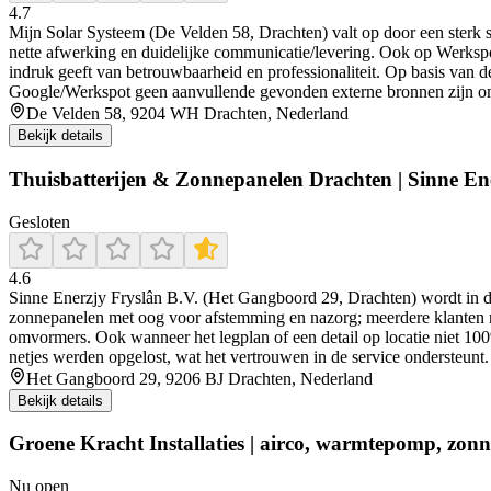
4.7
Mijn Solar Systeem (De Velden 58, Drachten) valt op door een sterk 
nette afwerking en duidelijke communicatie/levering. Ook op Werkspot k
indruk geeft van betrouwbaarheid en professionaliteit. Op basis van d
Google/Werkspot geen aanvullende gevonden externe bronnen zijn om 
De Velden 58, 9204 WH Drachten, Nederland
Bekijk details
Thuisbatterijen & Zonnepanelen Drachten | Sinne En
Gesloten
4.6
Sinne Enerzjy Fryslân B.V. (Het Gangboord 29, Drachten) wordt in de 
zonnepanelen met oog voor afstemming en nazorg; meerdere klanten n
omvormers. Ook wanneer het legplan of een detail op locatie niet 100
netjes werden opgelost, wat het vertrouwen in de service ondersteunt.
Het Gangboord 29, 9206 BJ Drachten, Nederland
Bekijk details
Groene Kracht Installaties | airco, warmtepomp, zonn
Nu open