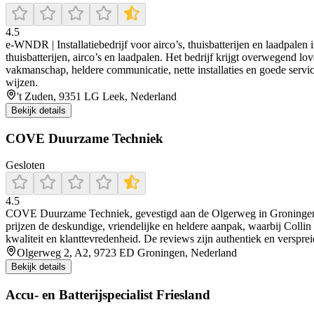
4.5
e‑WNDR | Installatiebedrijf voor airco’s, thuisbatterijen en laadpalen
thuisbatterijen, airco’s en laadpalen. Het bedrijf krijgt overwegend 
vakmanschap, heldere communicatie, nette installaties en goede service
wijzen.
't Zuden, 9351 LG Leek, Nederland
Bekijk details
COVE Duurzame Techniek
Gesloten
4.5
COVE Duurzame Techniek, gevestigd aan de Olgerweg in Groningen, is
prijzen de deskundige, vriendelijke en heldere aanpak, waarbij Collin
kwaliteit en klanttevredenheid. De reviews zijn authentiek en verspr
Olgerweg 2, A2, 9723 ED Groningen, Nederland
Bekijk details
Accu- en Batterijspecialist Friesland