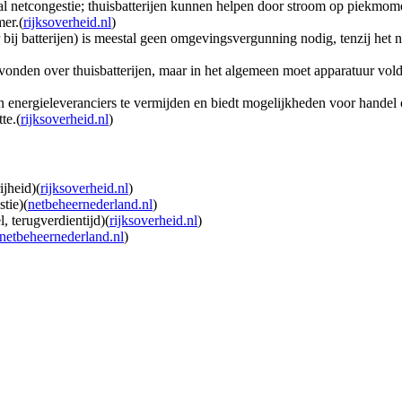
al netcongestie; thuisbatterijen kunnen helpen door stroom op piekmomen
er.(
rijksoverheid.nl
)
bij batterijen) is meestal geen omgevingsvergunning nodig, tenzij het n
evonden over thuisbatterijen, maar in het algemeen moet apparatuur vold
an energieleveranciers te vermijden en biedt mogelijkheden voor handel
te.(
rijksoverheid.nl
)
jheid)(
rijksoverheid.nl
)
tie)(
netbeheernederland.nl
)
l, terugverdientijd)(
rijksoverheid.nl
)
netbeheernederland.nl
)