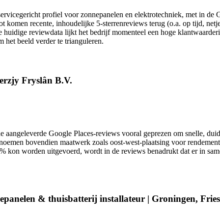
servicegericht profiel voor zonnepanelen en elektrotechniek, met in d
omen recente, inhoudelijke 5-sterrenreviews terug (o.a. op tijd, netjes
e huidige reviewdata lijkt het bedrijf momenteel een hoge klantwaarderi
het beeld verder te trianguleren.
erzjy Fryslân B.V.
aangeleverde Google Places-reviews vooral geprezen om snelle, duideli
oemen bovendien maatwerk zoals oost-west-plaatsing voor rendement en 
% kon worden uitgevoerd, wordt in de reviews benadrukt dat er in same
epanelen & thuisbatterij installateur | Groningen, Fri