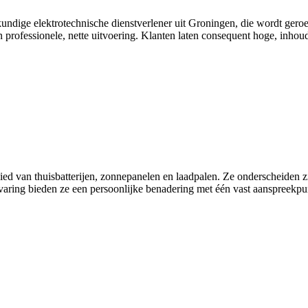
undige elektrotechnische dienstverlener uit Groningen, die wordt geroe
en professionele, nette uitvoering. Klanten laten consequent hoge, inhou
ed van thuisbatterijen, zonnepanelen en laadpalen. Ze onderscheiden zic
aring bieden ze een persoonlijke benadering met één vast aanspreekpunt 