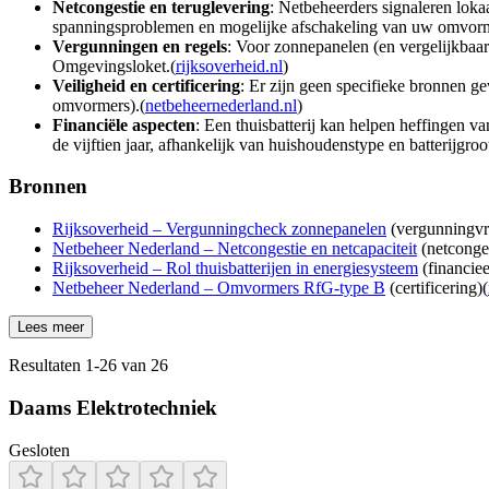
Netcongestie en teruglevering
: Netbeheerders signaleren loka
spanningsproblemen en mogelijke afschakeling van uw omvorm
Vergunningen en regels
: Voor zonnepanelen (en vergelijkbaar 
Omgevingsloket.(
rijksoverheid.nl
)
Veiligheid en certificering
: Er zijn geen specifieke bronnen g
omvormers).(
netbeheernederland.nl
)
Financiële aspecten
: Een thuisbatterij kan helpen heffingen v
de vijftien jaar, afhankelijk van huishoudenstype en batterijgroot
Bronnen
Rijksoverheid – Vergunningcheck zonnepanelen
(vergunningvri
Netbeheer Nederland – Netcongestie en netcapaciteit
(netconges
Rijksoverheid – Rol thuisbatterijen in energiesysteem
(financiee
Netbeheer Nederland – Omvormers RfG-type B
(certificering)(
Lees meer
Resultaten
1
-
26
van
26
Daams Elektrotechniek
Gesloten