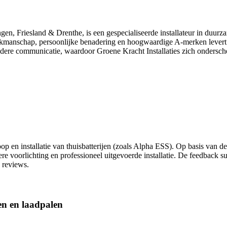
ngen, Friesland & Drenthe, is een gespecialiseerde installateur in duu
akmanschap, persoonlijke benadering en hoogwaardige A-merken levert het
heldere communicatie, waardoor Groene Kracht Installaties zich ondersc
p en installatie van thuisbatterijen (zoals Alpha ESS). Op basis van de
dere voorlichting en professioneel uitgevoerde installatie. De feedbac
 reviews.
jen en laadpalen