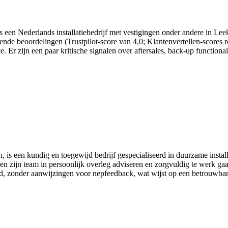
 is een Nederlands installatiebedrijf met vestigingen onder andere in L
lovende beoordelingen (Trustpilot-score van 4,0; Klantenvertellen-score
. Er zijn een paar kritische signalen over aftersales, back-up function
 een kundig en toegewijd bedrijf gespecialiseerd in duurzame install
 en zijn team in persoonlijk overleg adviseren en zorgvuldig te werk ga
eid, zonder aanwijzingen voor nepfeedback, wat wijst op een betrouwbare