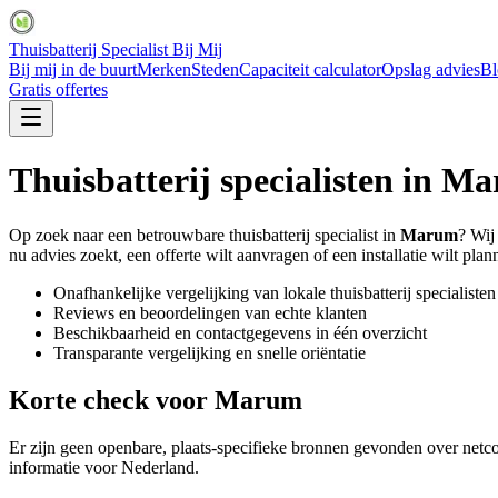
Thuisbatterij Specialist Bij Mij
Bij mij in de buurt
Merken
Steden
Capaciteit calculator
Opslag advies
Bl
Gratis offertes
Thuisbatterij specialisten in
Ma
Op zoek naar een betrouwbare thuisbatterij specialist in
Marum
? Wij
nu advies zoekt, een offerte wilt aanvragen of een installatie wilt plann
Onafhankelijke vergelijking van lokale thuisbatterij specialisten
Reviews en beoordelingen van echte klanten
Beschikbaarheid en contactgegevens in één overzicht
Transparante vergelijking en snelle oriëntatie
Korte check voor
Marum
Er zijn geen openbare, plaats-specifieke bronnen gevonden over netco
informatie voor Nederland.