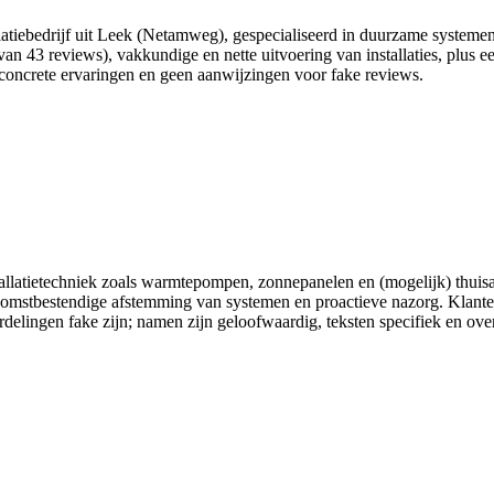
llatiebedrijf uit Leek (Netamweg), gespecialiseerd in duurzame system
an 43 reviews), vakkundige en nette uitvoering van installaties, plus ee
concrete ervaringen en geen aanwijzingen voor fake reviews.
allatietechniek zoals warmtepompen, zonnepanelen en (mogelijk) thuisa
ekomstbestendige afstemming van systemen en proactieve nazorg. Klant
delingen fake zijn; namen zijn geloofwaardig, teksten specifiek en over