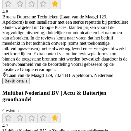
4.8
Bruens Duurzame Technieken (Laan van de Maagd 129,
Apeldoorn) is een installateur met een sterke reputatie bij particuliere
klanten, afgeleid uit Google Places: klanten prijzen vooral de
zorgvuldige uitvoering, duidelijke communicatie en het nakomen
van afspraken. In de reviews komt naar voren dat het bedrijf
meedenkt in het technisch ontwerp (soms met toekomstige
uitbreidingswensen), nette afwerking levert en servicegericht werkt
met korte lijnen. Extra context via online reviewplatforms kon
binnen de toegestane bronnen niet worden bevestigd; daardoor is de
betrouwbaarheid van de beoordeling vooral gebaseerd op de
positieve Google-ervaringen.
Laan van de Maagd 129, 7324 BT Apeldoorn, Nederland
Bekijk details
Multibat Nederland BV | Accu & Batterijen
groothandel
Gesloten
4.7
Multibat Nederland BV in Zwolle is een gespecialiseerde