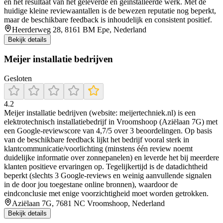
en het resultaat van het geleverde en geïnstalleerde werk. Met de
huidige kleine reviewaantallen is de bewezen reputatie nog beperkt,
maar de beschikbare feedback is inhoudelijk en consistent positief.
Heerderweg 28, 8161 BM Epe, Nederland
Bekijk details
Meijer installatie bedrijven
Gesloten
4.2
Meijer installatie bedrijven (website: meijertechniek.nl) is een
elektrotechnisch installatiebedrijf in Vroomshoop (Aziëlaan 7G) met
een Google-reviewscore van 4,7/5 over 3 beoordelingen. Op basis
van de beschikbare feedback lijkt het bedrijf vooral sterk in
klantcommunicatie/voorlichting (minstens één review noemt
duidelijke informatie over zonnepanelen) en leverde het bij meerdere
klanten positieve ervaringen op. Tegelijkertijd is de datadichtheid
beperkt (slechts 3 Google-reviews en weinig aanvullende signalen
in de door jou toegestane online bronnen), waardoor de
eindconclusie met enige voorzichtigheid moet worden getrokken.
Aziëlaan 7G, 7681 NC Vroomshoop, Nederland
Bekijk details