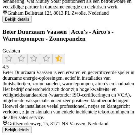
benadering, wat Mutley Solar positioneert als een betrouwbare en
veelzijdige partner in duurzame energie en elektrisch werk.
Graham Bellstraat 12f, 8013 PL Zwolle, Nederland
Bekijk details
Beter Duurzaam Vaassen | Accu's - Airco's -
Warmtepompen - Zonnepanelen
Gesloten
4.5
Beter Duurzaam Vaassen is een ervaren en gecertificeerde speler in
duurzame energie-oplossingen, actief in installaties van
thuisbatterijen, zonnepanelen, warmtepompen, airco’s en laadpalen.
Het bedrijf onderscheidt zich door zijn hoge kwaliteits- en
veiligheidsstandaarden (waaronder ISO‑certificeringen en VCA),
uitgebreide vakspecialisme en zeer positieve klantbeoordelingen.
Hoewel de installaties veelal professioneel, netjes en klantgericht
verlopen, zijn er signalen van enkele incidentele tekortkomingen in
de after‑sales service.
Griftsemolenweg 15, 8171 NS Vaassen, Nederland
Bekijk details