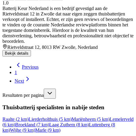
1.0
Batterij Keur Nederland is een bedrijf gevestigd aan de
Rietveldstraat 12 in Zwolle dat naar eigen zeggen thuisbatterijen
verkoopt of installeert. Echter, er zijn geen reviews of beoordelingen
te vinden op de courante Nederlandse reviewplatforms binnen het
toegestane domeinbereik. Hierdoor is de kwaliteit van hun
dienstverlening, betrouwbaarheid en professionaliteit niet objectief te
beoordelen.
Rietveldstraat 12, 8013 RW Zwolle, Nederland
Bekijk details
Previous
1
Next
Resultaten per pagina
Thuisbatterij specialisten in nabije steden
Raalte
(
2
km)
Lierderholthuis
(
5
km)
Mariënheem
(
5
km)
Lemelerveld
(
6
km)
Broekland
(
7
km)
Laag Zuthem
(
8
km)
Luttenberg
(
8
km)
Wijhe
(
9
km)
Marle
(
9
km)