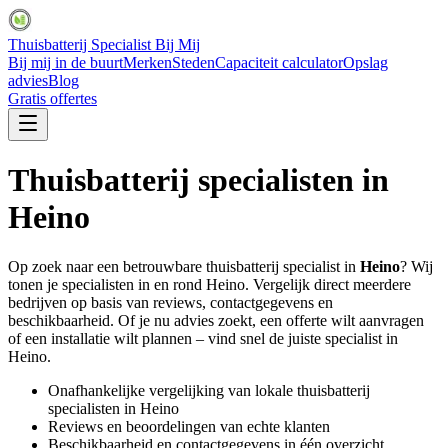
Thuisbatterij Specialist Bij Mij
Bij mij in de buurt
Merken
Steden
Capaciteit calculator
Opslag
advies
Blog
Gratis offertes
Thuisbatterij specialisten in
Heino
Op zoek naar een betrouwbare thuisbatterij specialist in
Heino
? Wij
tonen je specialisten in en rond
Heino
. Vergelijk direct meerdere
bedrijven op basis van reviews, contactgegevens en
beschikbaarheid. Of je nu advies zoekt, een offerte wilt aanvragen
of een installatie wilt plannen – vind snel de juiste specialist in
Heino
.
Onafhankelijke vergelijking van lokale thuisbatterij
specialisten in
Heino
Reviews en beoordelingen van echte klanten
Beschikbaarheid en contactgegevens in één overzicht