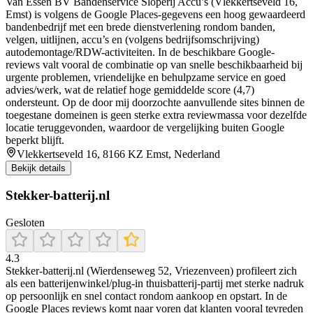
Van Essen BV Bandenservice Sloperij Accu’s (Vlekkertseveld 16,
Emst) is volgens de Google Places-gegevens een hoog gewaardeerd
bandenbedrijf met een brede dienstverlening rondom banden,
velgen, uitlijnen, accu’s en (volgens bedrijfsomschrijving)
autodemontage/RDW-activiteiten. In de beschikbare Google-
reviews valt vooral de combinatie op van snelle beschikbaarheid bij
urgente problemen, vriendelijke en behulpzame service en goed
advies/werk, wat de relatief hoge gemiddelde score (4,7)
ondersteunt. Op de door mij doorzochte aanvullende sites binnen de
toegestane domeinen is geen sterke extra reviewmassa voor dezelfde
locatie teruggevonden, waardoor de vergelijking buiten Google
beperkt blijft.
Vlekkertseveld 16, 8166 KZ Emst, Nederland
Bekijk details
Stekker-batterij.nl
Gesloten
4.3
Stekker-batterij.nl (Wierdenseweg 52, Vriezenveen) profileert zich
als een batterijenwinkel/plug-in thuisbatterij-partij met sterke nadruk
op persoonlijk en snel contact rondom aankoop en opstart. In de
Google Places reviews komt naar voren dat klanten vooral tevreden