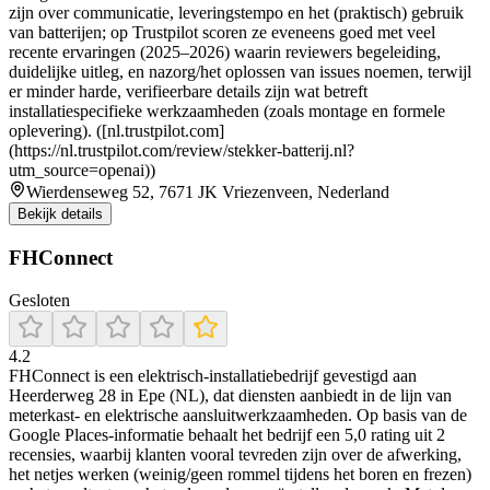
zijn over communicatie, leveringstempo en het (praktisch) gebruik
van batterijen; op Trustpilot scoren ze eveneens goed met veel
recente ervaringen (2025–2026) waarin reviewers begeleiding,
duidelijke uitleg, en nazorg/het oplossen van issues noemen, terwijl
er minder harde, verifieerbare details zijn wat betreft
installatiespecifieke werkzaamheden (zoals montage en formele
oplevering). ([nl.trustpilot.com]
(https://nl.trustpilot.com/review/stekker-batterij.nl?
utm_source=openai))
Wierdenseweg 52, 7671 JK Vriezenveen, Nederland
Bekijk details
FHConnect
Gesloten
4.2
FHConnect is een elektrisch-installatiebedrijf gevestigd aan
Heerderweg 28 in Epe (NL), dat diensten aanbiedt in de lijn van
meterkast- en elektrische aansluitwerkzaamheden. Op basis van de
Google Places-informatie behaalt het bedrijf een 5,0 rating uit 2
recensies, waarbij klanten vooral tevreden zijn over de afwerking,
het netjes werken (weinig/geen rommel tijdens het boren en frezen)