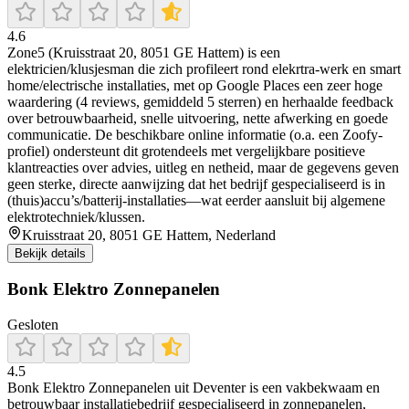
4.6
Zone5 (Kruisstraat 20, 8051 GE Hattem) is een
elektricien/klusjesman die zich profileert rond elekrtra-werk en smart
home/electrische installaties, met op Google Places een zeer hoge
waardering (4 reviews, gemiddeld 5 sterren) en herhaalde feedback
over betrouwbaarheid, snelle uitvoering, nette afwerking en goede
communicatie. De beschikbare online informatie (o.a. een Zoofy-
profiel) ondersteunt dit grotendeels met vergelijkbare positieve
klantreacties over advies, uitleg en netheid, maar de gegevens geven
geen sterke, directe aanwijzing dat het bedrijf gespecialiseerd is in
(thuis)accu’s/batterij-installaties—wat eerder aansluit bij algemene
elektrotechniek/klussen.
Kruisstraat 20, 8051 GE Hattem, Nederland
Bekijk details
Bonk Elektro Zonnepanelen
Gesloten
4.5
Bonk Elektro Zonnepanelen uit Deventer is een vakbekwaam en
betrouwbaar installatiebedrijf gespecialiseerd in zonnepanelen,