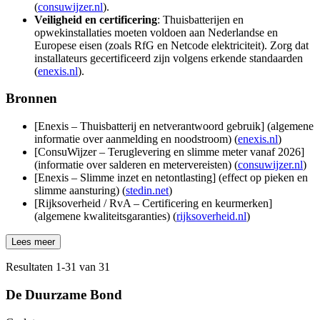
(
consuwijzer.nl
).
Veiligheid en certificering
: Thuisbatterijen en
opwekinstallaties moeten voldoen aan Nederlandse en
Europese eisen (zoals RfG en Netcode elektriciteit). Zorg dat
installateurs gecertificeerd zijn volgens erkende standaarden
(
enexis.nl
).
Bronnen
[Enexis – Thuisbatterij en netverantwoord gebruik] (algemene
informatie over aanmelding en noodstroom) (
enexis.nl
)
[ConsuWijzer – Teruglevering en slimme meter vanaf 2026]
(informatie over salderen en metervereisten) (
consuwijzer.nl
)
[Enexis – Slimme inzet en netontlasting] (effect op pieken en
slimme aansturing) (
stedin.net
)
[Rijksoverheid / RvA – Certificering en keurmerken]
(algemene kwaliteitsgaranties) (
rijksoverheid.nl
)
Lees meer
Resultaten
1
-
31
van
31
De Duurzame Bond