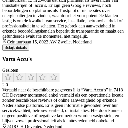
Ceintuurbaan 15 in Zwolle dat zich profileert als leverancier van
thuisbatterijen of -accu’s. Er zijn geen Google-reviews, noch
beoordelingen op platforms als Trustpilot of niche-sites over
energiebatterijen te vinden, waardoor het voor potentiële klanten
lastig is om de kwaliteit van service, installatie, betrouwbaarheid of
professionaliteit in te schatten. Het gebrek aan aanwezigheid in
erkende beoordelingskanalen beperkt de transparantie en maakt een
gefundeerde evaluatie momenteel niet mogelijk.
Ceintuurbaan 15, 8022 AW Zwolle, Nederland
Bekijk details
Varta Accu's
Gesloten
2.0
Vertaald naar de beschikbare gegevens lijkt “Varta Accu’s” in 7418
CH Deventer momenteel enkel vermeld als een operationele locatie
zonder beschikbare reviews of online aanwezigheid op erkende
Nederlandse platforms. Er is geen informatie gevonden over hun
servicekwaliteit, betrouwbaarheid, of installaties. Hierdoor kunnen
er geen positieve of negatieve kenmerken worden vastgesteld, en
blijven zowel professionaliteit als klanttevredenheid onbekend.
7418 CH Deventer, Nederland