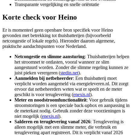
Transparante vergelijking en snelle oriëntatie
Korte check voor
Heino
Er is momenteel geen openbare bron specifiek voor Heino
gevonden met betrekking tot thuisbatterijen (bijvoorbeeld
netcongestie of lokale regels). Hieronder daarom algemene,
praktische aandachtspunten voor Nederland.
Netcongestie en slimme aansturing
: Thuisbatterijen helpen
het stroomnet te ontlasten, vooral wanneer ze slim
aangestuurd worden. Zonder die slimme regeling kunnen ze
juist pieken verergeren (
stedin.net
).
Aanmelden bij netbeheerder
: Een thuisbatterij moet
verplicht worden aangemeld via energieleveren.nl. Dit zorgt
ervoor dat netbeheerders weten wat er speelt en de meter
geschikt is voor teruglevering (
enexis.nl
).
Meter en noodstroomfunctionaliteit
: Voor gebruik tijdens
stroomstoringen is een speciale back-upbox en aanpassing in
de meterkast nodig. Gebruik zonder deze voorzieningen is
niet mogelijk (
enexis.nl
).
Salderen en teruglevering vanaf 2026
: Teruglevering is
alleen mogelijk met een slimme meter, die verbruik en
teruglevering apart registreert. Dit is verplicht vanaf 2026