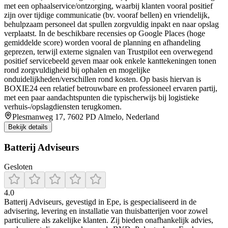
met een ophaalservice/ontzorging, waarbij klanten vooral positief
zijn over tijdige communicatie (bv. vooraf bellen) en vriendelijk,
behulpzaam personeel dat spullen zorgvuldig inpakt en naar opslag
verplaatst. In de beschikbare recensies op Google Places (hoge
gemiddelde score) worden vooral de planning en afhandeling
geprezen, terwijl externe signalen van Trustpilot een overwegend
positief servicebeeld geven maar ook enkele kanttekeningen tonen
rond zorgvuldigheid bij ophalen en mogelijke
onduidelijkheden/verschillen rond kosten. Op basis hiervan is
BOXIE24 een relatief betrouwbare en professioneel ervaren partij,
met een paar aandachtspunten die typischerwijs bij logistieke
verhuis-/opslagdiensten terugkomen.
Plesmanweg 17, 7602 PD Almelo, Nederland
Bekijk details
Batterij Adviseurs
Gesloten
4.0
Batterij Adviseurs, gevestigd in Epe, is gespecialiseerd in de
advisering, levering en installatie van thuisbatterijen voor zowel
particuliere als zakelijke klanten. Zij bieden onafhankelijk advies,