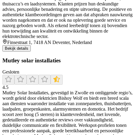
thuisaccu’s en laadsystemen. Klanten prijzen hun deskundige
advies, persoonlijke benadering en stipte uitvoering. De positieve en
authentieke klantbeoordelingen geven aan dat afspraken nauwkeurig
worden nagekomen en dat er ook na oplevering goede service en
nazorg geboden wordt. Als erkend leerbedrijf tonen zij bovendien
hun toewijding aan kwaliteit en ontwikkeling binnen de
elektrotechnische sector.
Finsestraat 1, 7418 AN Deventer, Nederland
Bekijk details
Mutley solar installaties
Gesloten
4.5
Mutley Solar Installaties, gevestigd in Zwolle en omliggende regio’s,
wordt geleid door elektricien Bishoy Wolf en biedt een breed scala
aan diensten waaronder installatie van zonnepanelen, thuisbatterijen,
laadpalen, groepenkasten, alarmsystemen en domotica. Het bedrijf
scoort zeer hoog (5 sterren) in klanttevredenheid, met lovende,
gedetailleerde en authentieke reviews over vakkundigheid,
duidelijke communicatie en flexibiliteit. Werkspot-profielen tonen
een professionele aanpak, goede bereikbaarheid en persoonlijke