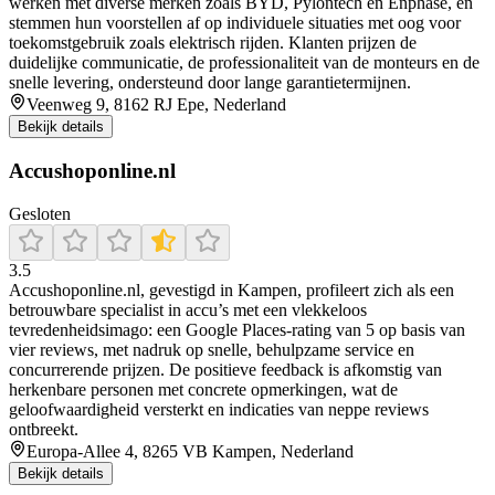
werken met diverse merken zoals BYD, Pylontech en Enphase, en
stemmen hun voorstellen af op individuele situaties met oog voor
toekomstgebruik zoals elektrisch rijden. Klanten prijzen de
duidelijke communicatie, de professionaliteit van de monteurs en de
snelle levering, ondersteund door lange garantietermijnen.
Veenweg 9, 8162 RJ Epe, Nederland
Bekijk details
Accushoponline.nl
Gesloten
3.5
Accushoponline.nl, gevestigd in Kampen, profileert zich als een
betrouwbare specialist in accu’s met een vlekkeloos
tevredenheidsimago: een Google Places-rating van 5 op basis van
vier reviews, met nadruk op snelle, behulpzame service en
concurrerende prijzen. De positieve feedback is afkomstig van
herkenbare personen met concrete opmerkingen, wat de
geloofwaardigheid versterkt en indicaties van neppe reviews
ontbreekt.
Europa-Allee 4, 8265 VB Kampen, Nederland
Bekijk details