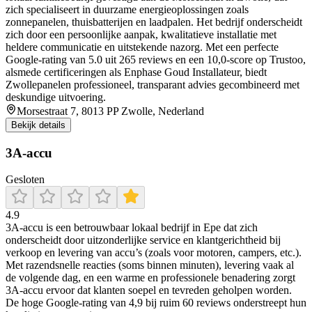
zich specialiseert in duurzame energieoplossingen zoals
zonnepanelen, thuisbatterijen en laadpalen. Het bedrijf onderscheidt
zich door een persoonlijke aanpak, kwalitatieve installatie met
heldere communicatie en uitstekende nazorg. Met een perfecte
Google-rating van 5.0 uit 265 reviews en een 10,0-score op Trustoo,
alsmede certificeringen als Enphase Goud Installateur, biedt
Zwollepanelen professioneel, transparant advies gecombineerd met
deskundige uitvoering.
Morsestraat 7, 8013 PP Zwolle, Nederland
Bekijk details
3A-accu
Gesloten
4.9
3A‑accu is een betrouwbaar lokaal bedrijf in Epe dat zich
onderscheidt door uitzonderlijke service en klantgerichtheid bij
verkoop en levering van accu’s (zoals voor motoren, campers, etc.).
Met razendsnelle reacties (soms binnen minuten), levering vaak al
de volgende dag, en een warme en professionele benadering zorgt
3A‑accu ervoor dat klanten soepel en tevreden geholpen worden.
De hoge Google‑rating van 4,9 bij ruim 60 reviews onderstreept hun